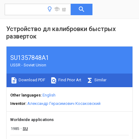
Устройство дл калибровки быстрых
разверток
SU1357848A1
USSR - Soviet Union
Download PDF
Find Prior Art
Similar
Other languages
English
Inventor
Александр Герасимович Косаковский
Worldwide applications
1985
SU