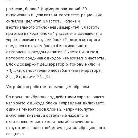
равлени , блока 2 формировани калиб- 20
включенных в цепи питани соответст- рационных
сигналов, делител 3 частоты , блока 4
вертикального отклонени , измерител 5 частоты,
при этом выходы блока 1 управлени соединены с
управл ющими входами блока 2, выход которого
соединен с входом блока 4 вертикального
отклонени и входом делител 3 частоты, выход
которого соединен с входом измерител 5 частоты .
Блок 2 содержит дешифратор 6, токовые ключи
7.1j...,7.n, относительно нестабильные генераторы
S.l,..., 8.п, ключи 9.1,...,9.п.
Устройство работает следующим образом .
Во врем калибровки под действием управл ющего
напр жетс с выхода блока 1 управлени включаетс
один из генераторов блока 2, например, путем
включени питани , а остальные наход тс в
выключенном состо вши, чем обеспечиваетс
отсутствие паразитной модул ции калибрационного
сиг- ,напа.