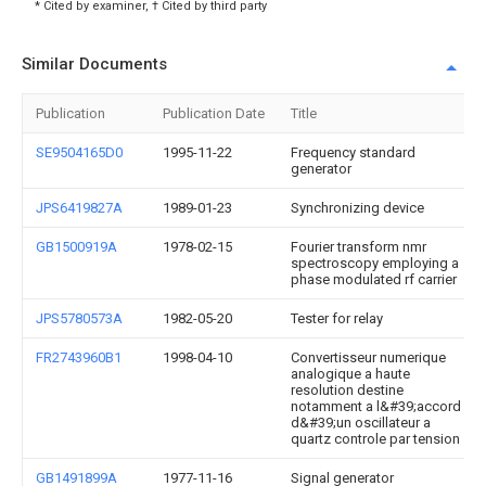
* Cited by examiner, † Cited by third party
Similar Documents
Publication
Publication Date
Title
SE9504165D0
1995-11-22
Frequency standard
generator
JPS6419827A
1989-01-23
Synchronizing device
GB1500919A
1978-02-15
Fourier transform nmr
spectroscopy employing a
phase modulated rf carrier
JPS5780573A
1982-05-20
Tester for relay
FR2743960B1
1998-04-10
Convertisseur numerique
analogique a haute
resolution destine
notamment a l&#39;accord
d&#39;un oscillateur a
quartz controle par tension
GB1491899A
1977-11-16
Signal generator