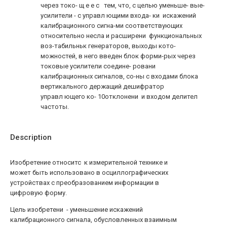
через токо- щ е е с тем, что, с целью уменьше- вые-
усилители - с управл ющими входа- ки искажений
калибрационного сигна-ми соответствующих
относительно несла и расширени функциональных
воз-табильньк генераторов, выходы кото-
можностей, в него введен блок форми-рых через
токовые усилители соедине- ровани
калибрационных сигналов, со-ны с входами блока
вертикального держащий дешифратор
управл ющего ко- 10отклонени и входом делител
частоты.
Description
Изобретение относитс к измерительной технике и
может быть использовано в осциллографических
устройствах с преобразованием информации в
цифровую форму.
Цель изобретени - уменьшение искажений
калибрационного сигнала, обусловленных взаимным