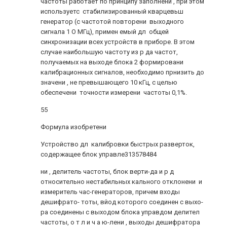
частоты работает по принципу заполнени , при этом
используетс стабилизированный кварцевьш
генератор (с частотой повторени выходного
сигнала 1 О МГц), примен емый дл общей
синхронизации всех устройств в приборе. В этом
случае наибольшую частоту из р да частот,
получаемых на выходе блока 2 формировани
калибрационных сигналов, необходимо прнизить до
значени , не превышающего 10 кГц, с целью
обеспечени точности измерени частоты 0,1%.
55
Формула изобретени
Устройство дл калибровки быстрых разверток,
содержащее блок управле313578484
ни , делитель частоты, блок верти-да и р д
относительно нестабильных кального отклонени и
измеритель час-генераторов, причем входы
дешифрато- тоты, вйод которого соединен с выхо-
ра соединены с выходом блока управдом делител
частоты, о т л и ч а ю-лени , выходы дешифратора