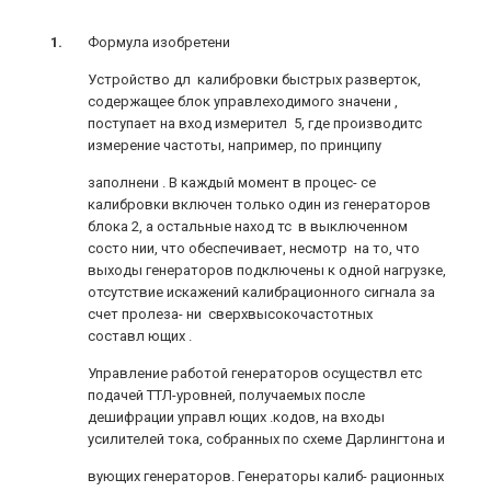
Формула изобретени
Устройство дл калибровки быстрых разверток,
содержащее блок управлеходимого значени ,
поступает на вход измерител 5, где производитс
измерение частоты, например, по принципу
заполнени . В каждый момент в процес- се
калибровки включен только один из генераторов
блока 2, а остальные наход тс в выключенном
состо нии, что обеспечивает, несмотр на то, что
выходы генераторов подключены к одной нагрузке,
отсутствие искажений калибрационного сигнала за
счет пролеза- ни сверхвысокочастотных
составл ющих .
Управление работой генераторов осуществл етс
подачей ТТЛ-уровней, получаемых после
дешифрации управл ющих .кодов, на входы
усилителей тока, собранных по схеме Дарлингтона и
вующих генераторов. Генераторы калиб- рационных