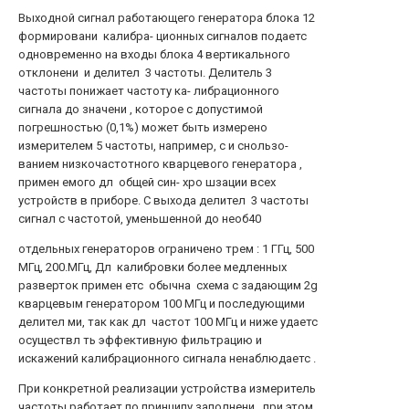
Выходной сигнал работающего генератора блока 12
формировани калибра- ционных сигналов подаетс
одновременно на входы блока 4 вертикального
отклонени и делител 3 частоты. Делитель 3
частоты понижает частоту ка- либрационного
сигнала до значени , которое с допустимой
погрешностью (0,1%) может быть измерено
измерителем 5 частоты, например, с и снользо-
ванием низкочастотного кварцевого генератора ,
примен емого дл общей син- хро шзации всех
устройств в приборе. С выхода делител 3 частоты
сигнал с частотой, уменьшенной до необ40
отдельных генераторов ограничено трем : 1 ГГц, 500
МГц, 200.МГц, Дл калибровки более медленных
разверток примен етс обычна схема с задающим 2g
кварцевым генератором 100 МГц и последующими
делител ми, так как дл частот 100 МГц и ниже удаетс
осуществл ть эффективную фильтрацию и
искажений калибрационного сигнала ненаблюдаетс .
При конкретной реализации устройства измеритель
частоты работает по принципу заполнени , при этом