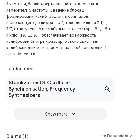
3 частоты, блока 4 вертикального отклонени и
измерител 5 частоты. Введение блока 2
формировани калиб- рационных сигналов,
включающего дешифратор 6, токовые ключи 7.1,...,
7.П, относительно нестабильные генераторы 8.1,...,8.п
и ключи 9.1,..., 9.П, обеспечивает возможность
калибровки быстрых разверток неискаженным
калибрационным сигнадом с частотой повторени 1
ГГц и более. 1 ил.
Landscapes
Stabilization Of Oscillater,
Synchronisation, Frequency
Synthesizers
Show more
Claims
(1)
Hide Dependent