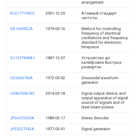
arrangement
RU2177194C2
2001-12-20
Атомный стандарт
частоты
GB1545922A
1979-05-16
Method for controlling
frequency of electrical
oscillations and frequency
standard for electronic
timepiece
SU1357848A1
1987-12-07
Устройство дл
калибровки быстрых
разверток
US3660766A
1972-05-02
Sinusoidal waveform
generator
US8676061B2
2014-03-18
Signal output device, and
output apparatus of signal
source of signals and of
laser beam pulses
JPS6472635A
1989-03-17
Stereo decoder
JPS5227342A
1977-03-01
Signal generator