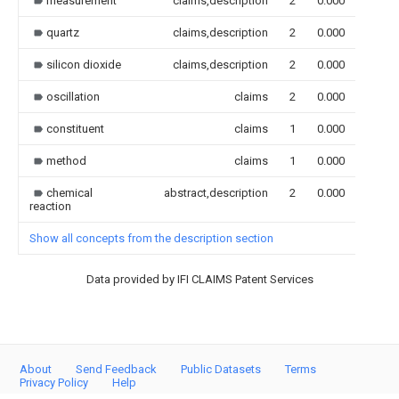
measurement
claims,description
2
0.000
quartz
claims,description
2
0.000
silicon dioxide
claims,description
2
0.000
oscillation
claims
2
0.000
constituent
claims
1
0.000
method
claims
1
0.000
chemical
abstract,description
2
0.000
reaction
Show all concepts from the description section
Data provided by IFI CLAIMS Patent Services
About
Send Feedback
Public Datasets
Terms
Privacy Policy
Help