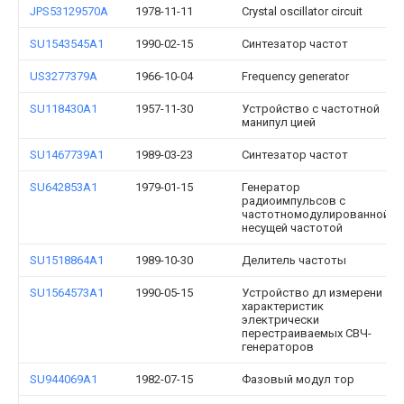
JPS53129570A
1978-11-11
Crystal oscillator circuit
SU1543545A1
1990-02-15
Синтезатор частот
US3277379A
1966-10-04
Frequency generator
SU118430A1
1957-11-30
Устройство с частотной
манипул цией
SU1467739A1
1989-03-23
Синтезатор частот
SU642853A1
1979-01-15
Генератор
радиоимпульсов с
частотномодулированной
несущей частотой
SU1518864A1
1989-10-30
Делитель частоты
SU1564573A1
1990-05-15
Устройство дл измерени
характеристик
электрически
перестраиваемых СВЧ-
генераторов
SU944069A1
1982-07-15
Фазовый модул тор