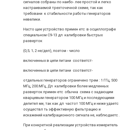
сигналов собраны по наибо- лее простой и легко
настраиваемой трехточечной схеме, так как
требовани к стабильности работы генераторов
невелики.
Насто щее устройство примен етс в осциллографе
специальном С9-13 дл калибровки быстрых
разверток
(0,5; 1; 2 не/дел), поэтом - число
включенных в цепи питани соответст-
включенных в цепи питани соответст-
отдельных генераторов ограничено трем : 1 ГГц, 500
МГц, 200.МГц, Дл калибровки более медленных
разверток примен етс обычна схема с задающим
кварцевым генератором 100 МГц и последующими
делител ми, так как дл частот 100 МГц и ниже удаетс
осуществл ть эффективную фильтрацию и
искажений калибрационного сигнала не, наблюдаетс .
При конкретной реализации устройства измеритель