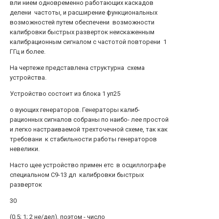
вли нием одновременно работающих каскадов
делени частоты, и расширение функциональных
возможностей путем обеспечени возможности
калибровки быстрых разверток неискаженным
калибрационным сигналом с частотой повторени 1
ГГц и более.
На чертеже представлена структурна схема
устройства.
Устройство состоит из блока 1 уп25
о вующих генераторов. Генераторы калиб-
рационных сигналов собраны по наибо- лее простой
и легко настраиваемой трехточечной схеме, так как
требовани к стабильности работы генераторов
невелики.
Насто щее устройство примен етс в осциллографе
специальном С9-13 дл калибровки быстрых
разверток
30
(0,5; 1; 2 не/дел), поэтом - число