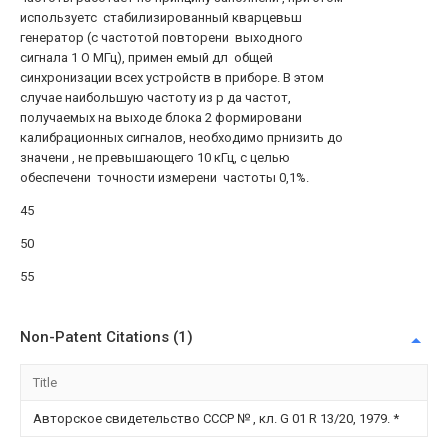
используетс стабилизированный кварцевьш
генератор (с частотой повторени выходного
сигнала 1 О МГц), примен емый дл общей
синхронизации всех устройств в приборе. В этом
случае наибольшую частоту из р да частот,
получаемых на выходе блока 2 формировани
калибрационных сигналов, необходимо прнизить до
значени , не превышающего 10 кГц, с целью
обеспечени точности измерени частоты 0,1%.
45
50
55
Non-Patent Citations (1)
Title
Авторское свидетельство СССР № , кл. G 01 R 13/20, 1979.
*