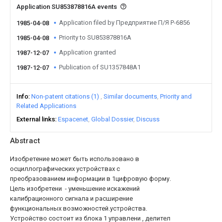
Application SU853878816A events
Application filed by Предприятие П/Я Р-6856
1985-04-08
Priority to SU853878816A
1985-04-08
Application granted
1987-12-07
Publication of SU1357848A1
1987-12-07
Info
Non-patent citations (1)
Similar documents
Priority and
Related Applications
External links
Espacenet
Global Dossier
Discuss
Abstract
Изобретение может быть использовано в
осциллографических устройствах с
преобразованием информации в 1цифровую форму.
Цель изобретени - уменьшение искажений
калибрационного сигнала и расширение
функциональных возможностей.устройства.
Устройство состоит из блока 1 управлени , делител