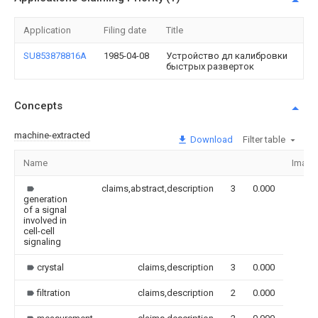
Application
Filing date
Title
SU853878816A
1985-04-08
Устройство дл калибровки
быстрых разверток
Concepts
machine-extracted
Download
Filter table
Name
Image
claims,abstract,description
3
0.000
generation
of a signal
involved in
cell-cell
signaling
crystal
claims,description
3
0.000
filtration
claims,description
2
0.000