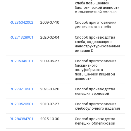
хлеба повышенной
биологической ценности
с композитной смесью
RU2360420C2
2009-07-10
Способ приготовления
диетического хлеба
RU2713289C1
2020-02-04
Способ производства
хлеба, содержащего
наноструктурированный
витамин D
RU2359461C1
2009-06-27
Способ приготовления
бисквитного
полуфабриката
повышенной пищевой
ценности
RU2792185C1
2023-03-20
Способ производства
лепешки зерновой
RU2395205C1
2010-07-27
Способ приготовления
хлебобулочного изделия
RU2849847C1
2025-10-30
Способ производства
лепешки облепиховой