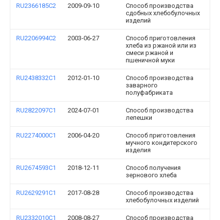
RU2366185C2
2009-09-10
Способ производства
сдобных хлебобулочных
изделий
RU2206994C2
2003-06-27
Способ приготовления
хлеба из ржаной или из
смеси ржаной и
пшеничной муки
RU2438332C1
2012-01-10
Способ производства
заварного
полуфабриката
RU2822097C1
2024-07-01
Способ производства
лепешки
RU2274000C1
2006-04-20
Способ приготовления
мучного кондитерского
изделия
RU2674593C1
2018-12-11
Способ получения
зернового хлеба
RU2629291C1
2017-08-28
Способ производства
хлебобулочных изделий
RU2332010C1
2008-08-27
Способ производства