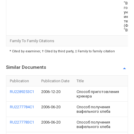
"Вор
госу
унив
инже
техно
(ФГБ
"ВГУИ
Family To Family Citations
* Cited by examiner, † Cited by third party, ‡ Family to family citation
Similar Documents
Publication
Publication Date
Title
RU2289253C1
2006-12-20
Способ приготовления
крекера
RU2277784C1
2006-06-20
Способ получения
вафельного хлеба
RU2277783C1
2006-06-20
Способ получения
вафельного хлеба