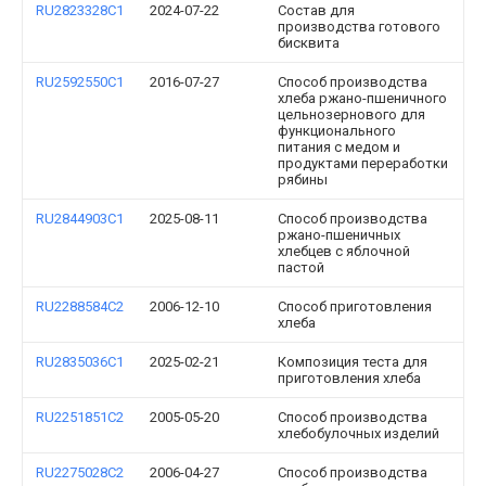
RU2823328C1
2024-07-22
Состав для
производства готового
бисквита
RU2592550C1
2016-07-27
Способ производства
хлеба ржано-пшеничного
цельнозернового для
функционального
питания с медом и
продуктами переработки
рябины
RU2844903C1
2025-08-11
Способ производства
ржано-пшеничных
хлебцев с яблочной
пастой
RU2288584C2
2006-12-10
Способ приготовления
хлеба
RU2835036C1
2025-02-21
Композиция теста для
приготовления хлеба
RU2251851C2
2005-05-20
Способ производства
хлебобулочных изделий
RU2275028C2
2006-04-27
Способ производства