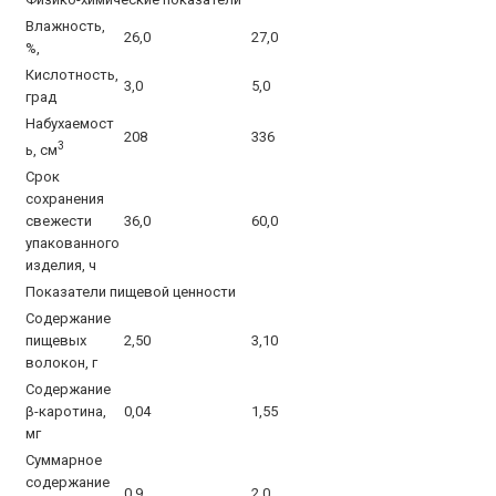
Влажность,
26,0
27,0
%,
Кислотность,
3,0
5,0
град
Набухаемост
208
336
3
ь, см
Срок
сохранения
свежести
36,0
60,0
упакованного
изделия, ч
Показатели пищевой ценности
Содержание
пищевых
2,50
3,10
волокон, г
Содержание
β-каротина,
0,04
1,55
мг
Суммарное
содержание
0,9
2,0