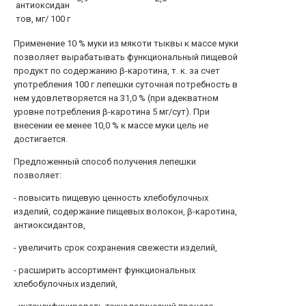
антиоксидан
тов, мг/ 100 г
Применение 10 % муки из мякоти тыквы к массе муки
позволяет вырабатывать функциональный пищевой
продукт по содержанию β-каротина, т. к. за счет
употребления 100 г лепешки суточная потребность в
нем удовлетворяется на 31,0 % (при адекватном
уровне потребления β-каротина 5 мг/сут). При
внесении ее менее 10,0 % к массе муки цель не
достигается.
Предложенный способ получения лепешки
позволяет:
- повысить пищевую ценность хлебобулочных
изделий, содержание пищевых волокон, β-каротина,
антиоксидантов,
- увеличить срок сохранения свежести изделий,
- расширить ассортимент функциональных
хлебобулочных изделий,