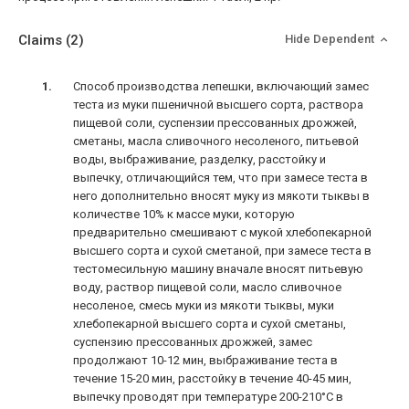
Claims
(2)
Hide Dependent
Способ производства лепешки, включающий замес
теста из муки пшеничной высшего сорта, раствора
пищевой соли, суспензии прессованных дрожжей,
сметаны, масла сливочного несоленого, питьевой
воды, выбраживание, разделку, расстойку и
выпечку, отличающийся тем, что при замесе теста в
него дополнительно вносят муку из мякоти тыквы в
количестве 10% к массе муки, которую
предварительно смешивают с мукой хлебопекарной
высшего сорта и сухой сметаной, при замесе теста в
тестомесильную машину вначале вносят питьевую
воду, раствор пищевой соли, масло сливочное
несоленое, смесь муки из мякоти тыквы, муки
хлебопекарной высшего сорта и сухой сметаны,
суспензию прессованных дрожжей, замес
продолжают 10-12 мин, выбраживание теста в
течение 15-20 мин, расстойку в течение 40-45 мин,
выпечку проводят при температуре 200-210°С в