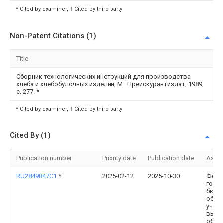
* Cited by examiner, † Cited by third party
Non-Patent Citations (1)
Title
Сборник технологических инструкций для производства
хлеба и хлебобулочных изделий, М.: Прейскурантиздат, 1989,
с. 277.
*
* Cited by examiner, † Cited by third party
Cited By (1)
Publication number
Priority date
Publication date
Assi
RU2849847C1
*
2025-02-12
2025-10-30
Феде
госу
бюдж
обра
учре
высш
обра