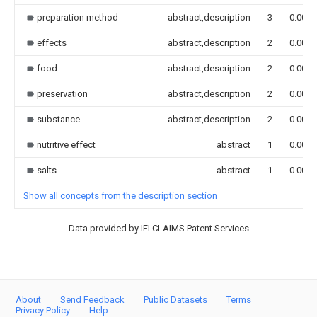
preparation method
abstract,description
3
0.000
effects
abstract,description
2
0.000
food
abstract,description
2
0.000
preservation
abstract,description
2
0.000
substance
abstract,description
2
0.000
nutritive effect
abstract
1
0.000
salts
abstract
1
0.000
Show all concepts from the description section
Data provided by IFI CLAIMS Patent Services
About
Send Feedback
Public Datasets
Terms
Privacy Policy
Help