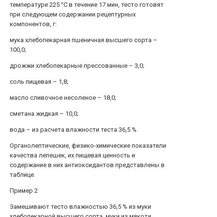
температуре 225 °С в течение 17 мин, тесто готовят
при следующем содержании рецептурных
компонентов, г:
мука хлебопекарная пшеничная высшего сорта –
100,0;
дрожжи хлебопекарные прессованные – 3,0;
соль пищевая – 1,8;
масло сливочное несоленое – 18,0;
сметана жидкая – 10,0;
вода – из расчета влажности теста 36,5 %.
Органолептические, физико-химические показатели
качества лепешек, их пищевая ценность и
содержание в них антиоксидантов представлены в
таблице.
Пример 2
Замешивают тесто влажностью 36,5 % из муки
хлебопекарной высшего сорта, муки из мякоти