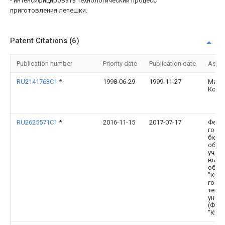
- интенсифицировать технологический процесс
приготовления лепешки.
Patent Citations (6)
Publication number
Priority date
Publication date
Assi
RU2141763C1
*
1998-06-29
1999-11-27
Мама
Конс
RU2625571C1
*
2016-11-15
2017-07-17
Феде
госу
бюдж
обра
учре
высш
обра
"Куба
госу
техн
унив
(ФГБ
"КубГ