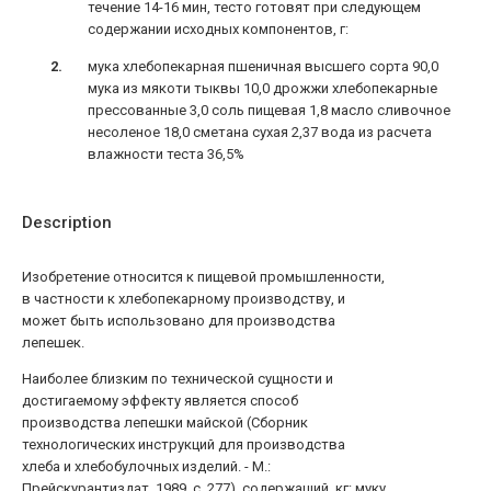
течение 14-16 мин, тесто готовят при следующем
содержании исходных компонентов, г:
мука хлебопекарная пшеничная высшего сорта
90,0
мука из мякоти тыквы
10,0
дрожжи хлебопекарные
прессованные
3,0
соль пищевая
1,8
масло сливочное
несоленое
18,0
сметана сухая
2,37
вода
из расчета
влажности теста 36,5%
Description
Изобретение относится к пищевой промышленности,
в частности к хлебопекарному производству, и
может быть использовано для производства
лепешек.
Наиболее близким по технической сущности и
достигаемому эффекту является способ
производства лепешки майской (Сборник
технологических инструкций для производства
хлеба и хлебобулочных изделий. - М.:
Прейскурантиздат, 1989, с. 277), содержащий, кг: муку