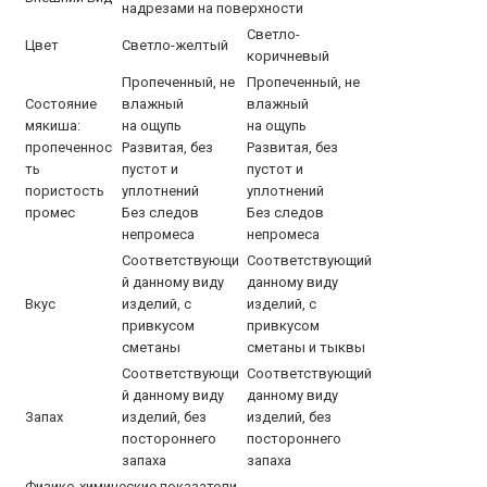
надрезами на поверхности
Светло-
Цвет
Светло-желтый
коричневый
Пропеченный, не
Пропеченный, не
Состояние
влажный
влажный
мякиша:
на ощупь
на ощупь
пропеченнос
Развитая, без
Развитая, без
ть
пустот и
пустот и
пористость
уплотнений
уплотнений
промес
Без следов
Без следов
непромеса
непромеса
Соответствующи
Соответствующий
й данному виду
данному виду
Вкус
изделий, с
изделий, с
привкусом
привкусом
сметаны
сметаны и тыквы
Соответствующи
Соответствующий
й данному виду
данному виду
Запах
изделий, без
изделий, без
постороннего
постороннего
запаха
запаха
Физико-химические показатели