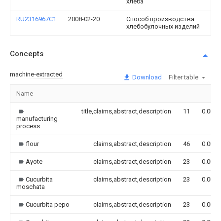
хлеба
RU2316967C1
2008-02-20
Способ производства
хлебобулочных изделий
Concepts
machine-extracted
Download
Filter table
Name
title,claims,abstract,description
11
0.000
manufacturing
process
flour
claims,abstract,description
46
0.000
Ayote
claims,abstract,description
23
0.000
Cucurbita
claims,abstract,description
23
0.000
moschata
Cucurbita pepo
claims,abstract,description
23
0.000