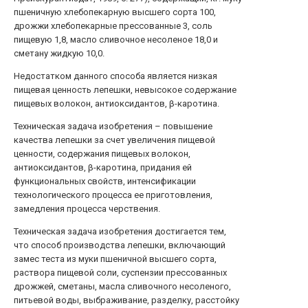
пшеничную хлебопекарную высшего сорта 100,
дрожжи хлебопекарные прессованные 3, соль
пищевую 1,8, масло сливочное несоленое 18,0 и
сметану жидкую 10,0.
Недостатком данного способа является низкая
пищевая ценность лепешки, невысокое содержание
пищевых волокон, антиоксидантов, β-каротина.
Техническая задача изобретения – повышение
качества лепешки за счет увеличения пищевой
ценности, содержания пищевых волокон,
антиоксидантов, β-каротина, придания ей
функциональных свойств, интенсификации
технологического процесса ее приготовления,
замедления процесса черствения.
Техническая задача изобретения достигается тем,
что способ производства лепешки, включающий
замес теста из муки пшеничной высшего сорта,
раствора пищевой соли, суспензии прессованных
дрожжей, сметаны, масла сливочного несоленого,
питьевой воды, выбраживание, разделку, расстойку