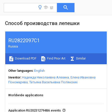
Способ производства лепешки
RU2822097C1
Russia
Download PDF
Find Prior Art
Similar
Other languages
English
Inventor
Надежда Николаевна Алехина
Елена Ивановна
Пономарева
Татьяна Васильевна Полянских
Worldwide applications
Application RU2023127948A events