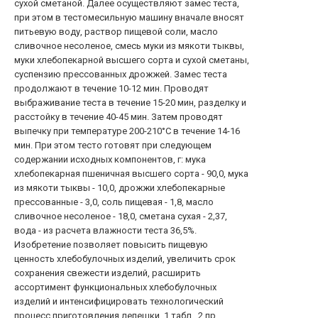
сухой сметаной. Далее осуществляют замес теста,
при этом в тестомесильную машину вначале вносят
питьевую воду, раствор пищевой соли, масло
сливочное несоленое, смесь муки из мякоти тыквы,
муки хлебопекарной высшего сорта и сухой сметаны,
суспензию прессованных дрожжей. Замес теста
продолжают в течение 10-12 мин. Проводят
выбраживание теста в течение 15-20 мин, разделку и
расстойку в течение 40-45 мин. Затем проводят
выпечку при температуре 200-210°С в течение 14-16
мин. При этом тесто готовят при следующем
содержании исходных компонентов, г: мука
хлебопекарная пшеничная высшего сорта - 90,0, мука
из мякоти тыквы - 10,0, дрожжи хлебопекарные
прессованные - 3,0, соль пищевая - 1,8, масло
сливочное несоленое - 18,0, сметана сухая - 2,37,
вода - из расчета влажности теста 36,5%.
Изобретение позволяет повысить пищевую
ценность хлебобулочных изделий, увеличить срок
сохранения свежести изделий, расширить
ассортимент функциональных хлебобулочных
изделий и интенсифицировать технологический
процесс приготовления лепешки. 1 табл., 2 пр.