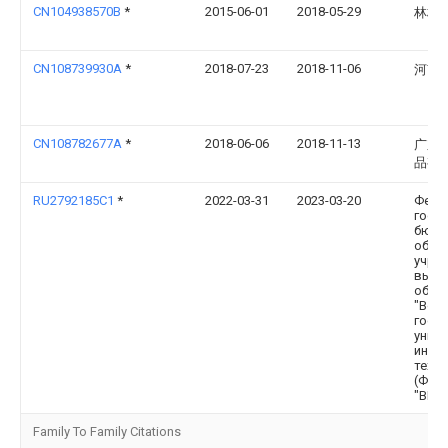
CN104938570B
*
2015-06-01
2018-05-29
林权
CN108739930A
*
2018-07-23
2018-11-06
河南
CN108782677A
*
2018-06-06
2018-11-13
广东
品有
RU2792185C1
*
2022-03-31
2023-03-20
Феде
госу
бюдж
обра
учре
высш
обра
"Вор
госу
унив
инже
техно
(ФГБ
"ВГУИ
Family To Family Citations