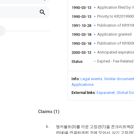
Application filed b
1990-03-13
Priority to KR20199
1990-03-13
Publication of KR91
1991-10-28
Application granted
1993-03-18
Publication of KR93
1993-03-18
Anticipated expiratio
2000-03-13
Expired - Fee Related
Status
Info
Legal events
Similar documen
Applications
External links
Espacenet
Global Do
Claims
(1)
앵커볼트(3)를 끼운 고정관(1)을 콘크리트벽(2
판(4)을 연결하게된 것에 잇어서, 상기 고정관