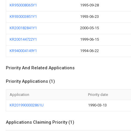
KR950008065Y1
1995-09-28
KR930003851Y1
1993-06-23
KR200182841Y1
2000-05-15
KR200144722Y1
1999-06-15
KR940004149Y1
1994-06-22
Priority And Related Applications
Priority Applications (1)
Application
Priority date
KR2019900002861U
1990-03-13
Applications Claiming Priority (1)