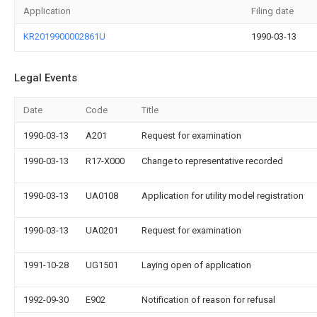
Application
Filing date
KR2019900002861U
1990-03-13
Legal Events
Date
Code
Title
1990-03-13
A201
Request for examination
1990-03-13
R17-X000
Change to representative recorded
1990-03-13
UA0108
Application for utility model registration
1990-03-13
UA0201
Request for examination
1991-10-28
UG1501
Laying open of application
1992-09-30
E902
Notification of reason for refusal