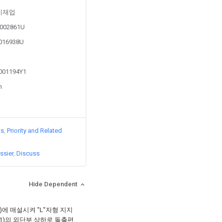
y 이재업
00002861U
0016938U
0001194Y1
n
ts
Priority and Related
ssier
Discuss
Hide Dependent
)에 매설시켜 "L"자형 지지
(1)의 외단부 상하로 돌출편