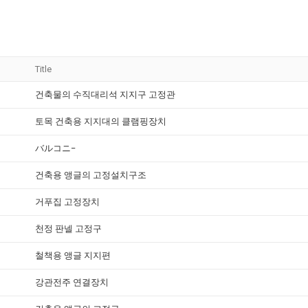
Title
건축물의 수직대리석 지지구 고정관
토목 건축용 지지대의 클램핑장치
バルコニ−
건축용 앵글의 고정설치구조
거푸집 고정장치
천정 판넬 고정구
철책용 앵글 지지편
강관전주 연결장치