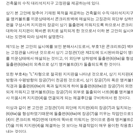
건축물의 수직 대리석지지구 고정판을 제공하는데 있다.
상기 본 고안에 맞추어 기재된 목적을 제공하는 건축물의 수직 대리석지지
을 앵커볼트를 끼운상태에서 콘크리트벽에 매설되는 고징관의 외단부 상하
편을 구성시켜 지지판의 장공이 상기 돌출편에 끼워지도록 하므로서 콘크
대하여 지지편이 똑바른 위치로 설치되게 한 것으로서 이하 본 고안의 실시
내는 도면에 따라 상세히 설명한다.
제1도는 본 고안의 실시예를 보인 분해사시도로서, 부호1은 콘크리트(2) 벽
는 고정관을 나타낸 것으로서 상기 고정관(1)은 제2도에 도시된바와같이 앵
를 끼운상태에서 매설되는 것이고, 이 외단부 상하방에 돌출편(6)(6a)을 형
돌출편(6)(6a)의 외측으로 상기 앵커볼트(3)가 돌출되도록 한 것이다.
또한 부호4는 "L"자형으로 절곡된 지지판을 나타낸 것으로서, 상기 지지판(4
방향과 수평방향의 장공(7)이 천공된 것으로서, 상기 장공(7)의 폭은 앵커볼트
직경과 돌출편(6)(6a)의 폭과 일치되게 하여 돌출편(6)(6a)은 장공(7)의 외
되게 끼워지고 앵커볼트(3)는 장공(7)의 외부로 돌출되어 너트(8)를 앵커볼트
사 끼움시켜 지지판(4)을 연결되게 되는 체결후단을 구비하여서 된 것이다.
이상과 같이 본 고안은 고정관(1)의 외단에 지지판(4)의 장공(7)과 일치되는
(6)(6a)을 형성하였기때문에 돌출편(6)(6a)에 장공(7)을 끼우는 작업만으
(4)이 콘크리트 벽(2)면에 대하여 똑바로 끼워지는 겻이므로 종래 앵커볼트(
(7)을 끼워 지지판(4)을 체결하는 것 보다는 체결작업이 매우 용이한 작용
내는 것이다.