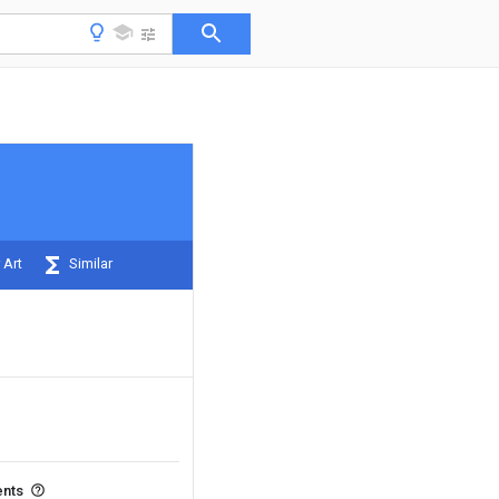
 Art
Similar
ents