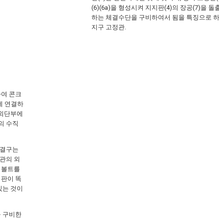
(6)(6a)을 형성시켜 지지판(4)의 장공(7)을 돌
하는 체결수단을 구비하여서 됨을 특징으로 하
지구 고정관.
하여 콘크
에 연결하
 외단부에
의 수직
체결구는
관의 외
커볼트를
지판이 똑
있는 것이
을 구비한