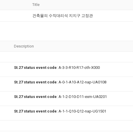
Title
건축물의 수직대리석 지지구 고정관
Description
St.27 status event code
: A-3-3-R10-R17-oth-X000
St.27 status event code
: A-0-1-A10-A12-nap-UA0108
St.27 status event code
: A-1-2-D10-D11-exm-UA0201
St.27 status event code
: A-1-1-Q10-Q12-nap-UG1501