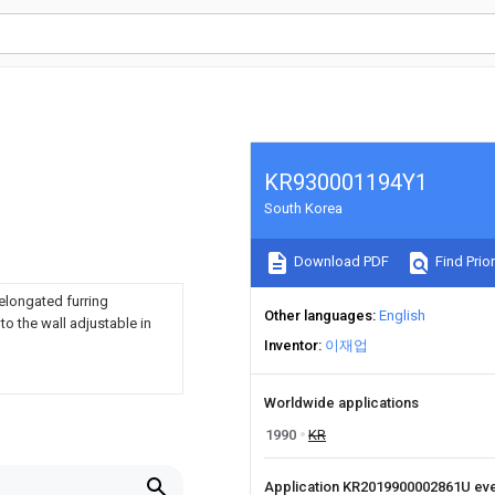
KR930001194Y1
South Korea
Download PDF
Find Prior
elongated furring
Other languages
English
o the wall adjustable in
Inventor
이재업
Worldwide applications
1990
KR
Application KR2019900002861U ev