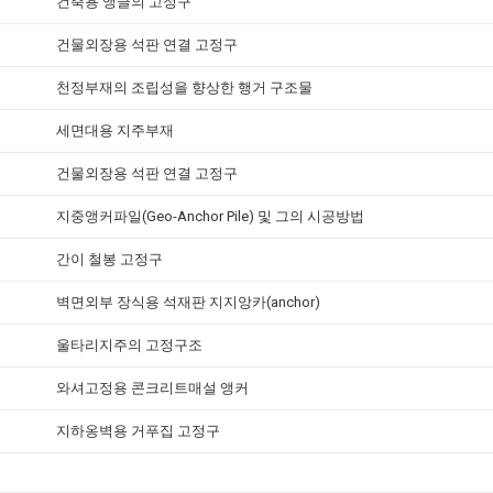
건축용 앵글의 고정구
건물외장용 석판 연결 고정구
천정부재의 조립성을 향상한 행거 구조물
세면대용 지주부재
건물외장용 석판 연결 고정구
지중앵커파일(Geo-Anchor Pile) 및 그의 시공방법
간이 철봉 고정구
벽면외부 장식용 석재판 지지앙카(anchor)
울타리지주의 고정구조
와셔고정용 콘크리트매설 앵커
지하옹벽용 거푸집 고정구