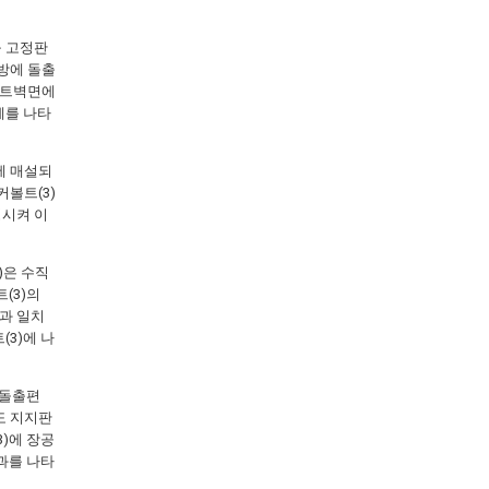
구 고정판
방에 돌출
리트벽면에
예를 나타
에 매설되
커볼트(3)
성시켜 이
)은 수직
(3)의
면과 일치
(3)에 나
 돌출편
로도 지지판
3)에 장공
효과를 나타