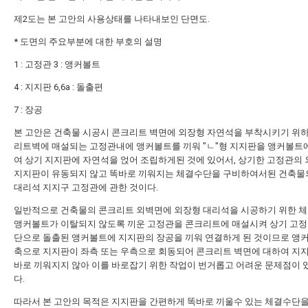
제2도는 본 고안의 사용상태를 나타내보인 단면도.
* 도면의 주요부분에 대한 부호의 설명
1 : 고정관 3 : 앵커볼트
4 : 지지판 6,6a : 돌출편
7 : 장공
본 고안은 건축물 시공시 콘크리트 벽면에 외장형 자연석을 부착시키기 위
리트벽에 매설되는 고정관내에 앵커볼트를 끼워 "ㄴ"형 지지판을 앵커볼트
여 상기 지지판에 자연석을 얹어 조립하게된 것에 있어서, 상기한 고정관의
지지판이 유동되지 않고 똑바로 끼워지는 체결수단을 구비하여서된 건축물
대리석 지지구 고정관에 관한 것이다.
일반적으로 건축물의 콘크리트 외벽면에 외장형 대리석을 시공하기 위한 
앵커볼트가 이탈되지 않도록 끼운 고정관을 콘크리트에 매설시켜 상기 고정
단으로 돌출된 앵커볼트에 지지판의 장공을 끼워 연결하게 된 것이므로 앵
축으로 지지판이 좌측 또는 우측으로 회동되어 콘크리트 벽면에 대하여 지
바로 끼워지지 않아 이를 바로잡기 위한 작업이 번거롭고 어려운 문제점이 
다.
따라서 본 고안의 목적은 지지판을 간편하게 똑바로 끼울수 있는 체결수단