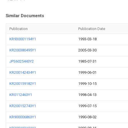
Similar Documents
Publication
Publication Date
KR930001194Y1
1993-03-18
KR200380495Y1
2005-03-30
JPS6025443Y2
1985-07-31
KR200142434Y1
1999-06-01
KR200159182Y1
1999-10-15
KR0112463Y1
1998-04-13
KR200152743Y1
1999-07-15
KR900006863Y1
1990-08-02