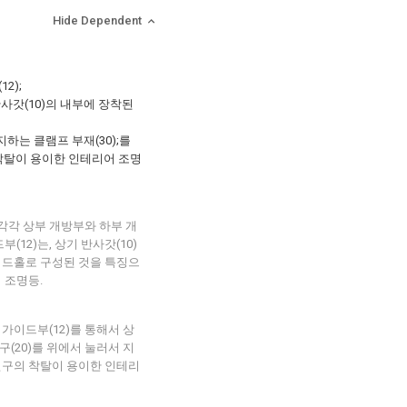
Hide Dependent
2);
반사갓(10)의 내부에 장착된
지하는 클램프 부재(30);를
착탈이 용이한 인테리어 조명
 각각 상부 개방부와 하부 개
(12)는, 상기 반사갓(10)
이드홀로 구성된 것을 특징으
 조명등.
 가이드부(12)를 통해서 상
구(20)를 위에서 눌러서 지
전구의 착탈이 용이한 인테리