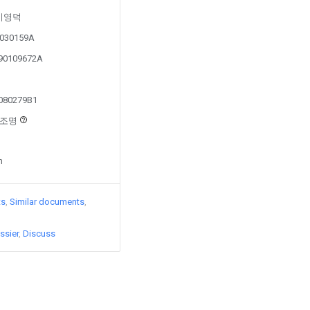
y 이영덕
80030159A
190109672A
2080279B1
현우조명
n
ts
Similar documents
ssier
Discuss