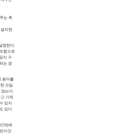
여주는 측
 설치한
설명한다.
참조함으로
 공지 구
되는 경
등의 용어를
위한 것일
 않는다.
다고 기재
수 있지
수도 있다
(10)에
 반사갓