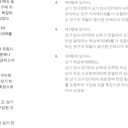
 때도 등
제3항에 있어서,
기구에 끼
상기 전구(20)가 상기 반사갓(10)의
이 복잡하
유지하는 전구 지지부(14)를 더 포함
있었다.
는 전구의 착탈이 용이한 인테리어 조명
0-
제1항에 있어서,
2년06월
상기 반사갓(10)에 상부가 연결되어 상
탄성 밀착되는 픽싱부재(40)를 더 포
하는 전구의 착탈이 용이한 인테리어 조
나 조립시
 분해나
제5항에 있어서,
제공하고자
상기 픽싱부재(40)는,
상기 반사갓(10)의 상부에 장착된 픽싱 
상기 픽싱 스프링부(42)에 연결되어 
 구비된
로 상기 반사갓(10)의 외표면에 탄성 밀
 상기 반
를 포함하여 구성된 것을 특징으로 하는
 특징으로
리어 조명등.
고, 상기
구성된 것
 상기 전