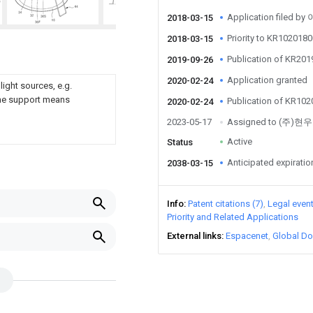
Application filed b
2018-03-15
Priority to KR10201
2018-03-15
Publication of KR20
2019-09-26
Application granted
2020-02-24
light sources, e.g.
the support means
Publication of KR10
2020-02-24
2023-05-17
Assigned to (주)
Active
Status
Anticipated expiratio
2038-03-15
Info
Patent citations (7)
Legal even
Priority and Related Applications
External links
Espacenet
Global Do