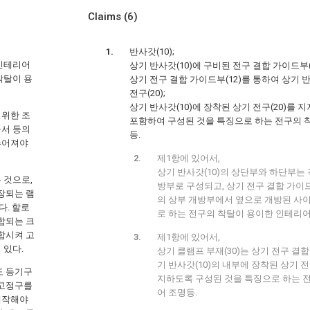
Claims
(6)
반사갓(10);
 인테리어
상기 반사갓(10)에 구비된 전구 결합 가이드부(1
착탈이 용
상기 전구 결합 가이드부(12)를 통하여 상기 
전구(20);
상기 반사갓(10)에 장착된 상기 전구(20)를 지
 위한 조
포함하여 구성된 것을 특징으로 하는 전구의 
공서 등의
등.
추어져야
제1항에 있어서,
상기 반사갓(10)의 상단부와 하단부는
 것으로,
방부로 구성되고, 상기 전구 결합 가이드부
장되는 램
의 상부 개방부에서 옆으로 개방된 사
다. 할로
로 하는 전구의 착탈이 용이한 인테리어
합되는 크
합시켜 고
제1항에 있어서,
 있다.
상기 클램프 부재(30)는 상기 전구 결합
기 반사갓(10)의 내부에 장착된 상기 전
도 등기구
지하도록 구성된 것을 특징으로 하는 
 고정구를
어 조명등.
제작해야