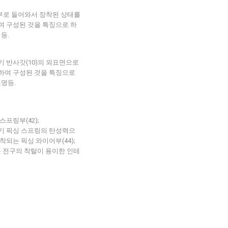
 내부로 들어와서 장착된 상태를
하여 구성된 것을 특징으로 하
등.
기 반사갓(10)의 외표면으로
함하여 구성된 것을 특징으로
명등.
스프링부(42);
상기 픽싱 스프링의 탄성력으
착되는 픽싱 와이어부(44);
 전구의 착탈이 용이한 인테