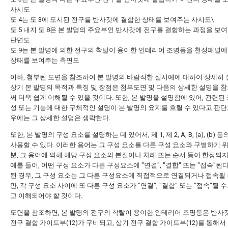
사시도
도 4는 도 3에 도시된 전구를 반사갓에 결합한 상태를 보여주는 사시도\
도 5 내지 도 8은 본 발명의 주요부인 반사갓에 전구를 결합하는 과정을 보
단면도
도 9는 본 발명에 의한 전구의 착탈이 용이한 인테리어 조명등을 천정패널에
상태를 보여주는 측면도
이하, 첨부된 도면을 참조하여 본 발명의 바람직한 실시예에 대하여 상세히 
상기 본 발명의 목적과 특징 및 장점은 첨부도면 및 다음의 상세한 설명을 
써 더욱 쉽게 이해될 수 있을 것이다. 또한, 본 발명을 설명함에 있어, 관련된
성 또는 기능에 대한 구체적인 설명이 본 발명의 요지를 흐릴 수 있다고 판단
우에는 그 상세한 설명은 생략한다.
또한, 본 발명의 구성 요소를 설명하는 데 있어서, 제 1, 제 2, A, B, (a), (b) 
사용할 수 있다. 이러한 용어는 그 구성 요소를 다른 구성 요소와 구별하기 
뿐, 그 용어에 의해 해당 구성 요소의 본질이나 차례 또는 순서 등이 한정되지
예를 들어, 어떤 구성 요소가 다른 구성요소에 "연결", "결합" 또는 "접속"된
된 경우, 그 구성 요소는 그 다른 구성요소에 직접적으로 연결되거나 접속될 
만, 각 구성 요소 사이에 또 다른 구성 요소가 "연결", "결합" 또는 "접속"될 
고 이해되어야 할 것이다.
도면을 참조하면, 본 발명의 전구의 착탈이 용이한 인테리어 조명등은 반사갓
전구 결합 가이드부(12)가 구비되고, 상기 전구 결합 가이드부(12)를 통해서