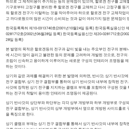
하므로 그 제작비용이 추가되는 등의 문제점이 있으며, 할로겐 전구를 교체할
기구로부터 고정구를 분리한 후 할로겐 전구를 교체하고 다시 고정구를 등
워 할로겐 전구가 이탈하는 것을 막아주어야 하므로 할로겐 전구 교체작업
고 까다로웠으며 많은 시간이 소비되는 것과 같이 여러가지 많은 문제점이 
한국등록특허 제10-0313740호(2001년10월24일 등록)
한국등록실용신안 제2
0281712호(2002년06월28일 등록)
한국등록실용신안 제20-0281712호(200
28일 등록)
본 발명의 목적은 할로겐등의 전구과 같이 빛을 내는 주요부인 전구의 분해
에 시간이 많이 걸리고 불편한 등의 문제를 고려하여 개발된 것으로, 전구의
조립이 신속하고 용이하게 이루어지는 새로운 구성의 인테리어 조명등을 
하는 것이다.
상기와 같은 과제를 해결하기 위한 본 발명에 의하면, 반사갓; 상기 반사갓에
전구 결합부; 상기 전구 결합부를 통하여 상기 반사갓의 내부에 장착된 전구;
사갓에 장착된 상기 전구를 지지하는 클램프 부재;를 포함하여 구성된 것을
하는 전구의 착탈이 용이한 인테리어 조명등이 제공된다.
상기 반사갓의 상단부와 하단부는 각각 상부 개방부와 하부 개방부로 구성되
전구 결합부는, 상기 반사갓의 상부 개방부에서 옆으로 개방된 사이드홀로 
을 특징으로 한다.
상기 클램프 부재는 상기 전구 결합부를 통해서 상기 반사갓의 내부에 장착된