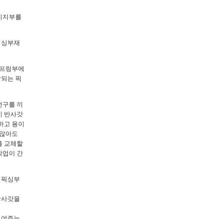
 지지부를
픽싱부재
스프링부에
착되는 픽
전구를 끼
기 반사갓
하고 용이
 않아도
를 교체할
작업이 간
 픽싱부
반사갓을
보여주는