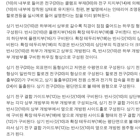
(10)의 내부로 들어온 전구(20)는 클램프 부재(30)와 전구 지지부(14)에 의
(10)의 내부에 장착된 상태로 유지된다. 한편, 본 발명에서는 인테리어 조
할로겐등을 실시예로 들어 설명한다는 점을 미리 밝혀둔다.
상기 반사갓(10)은 하부에서 상부로 갈수록 직경이 점점 줄어드는 하우징 
구성된다. 반사갓(10)은 플랜지부(16)와 확장 테두리부(18)를 구비한다. 반사
의 하단부에 플랜지부(16)가 구비된다. 확장 테두리부(18)는 반사갓(10)의 
비된다. 확장 테두리부(18)의 직경은 반사갓(10)의 상단부의 직경보다 더 크
반사갓(10)은 하부가 개방되고 상부도 개방된다. 즉, 반사갓(10)은 하부 개
부 개방부를 구비한 하우징 형상으로 구성된 것이다.
상기 전구(20)는 외표면이 돔형상이고 저면은 수평면으로 구성된다. 상기 전구
형상이 일반적인 할로겐 전구(20)의 형상으로 구성된다. 할로겐 전구(20)의
출부(22)가 구비되고, 상기 돌출부(22)에 전원 소켓과 전기적 접속을 위한 
(24)이 돌출된다. 상기 전구(20)는 평단면도로 볼 때에 원형으로 구성된다.
상기 전구 결합 가이드부(12)는 반사갓(10)에 구비된다. 반사갓(10)의 상단
부는 각각 상부 개방부와 하부 개방부로 구성되는데, 상기 전구 결합 가이드부
반사갓(10)의 상부 개방부에서 옆으로 개방된 사이드홀로 구성된다. 상기 반사
에 구비된 확장 테두리부(18)에 옆으로 개방된 사이드홀 형태의 전구 결합
(12)가 구비된다. 상기 반사갓(10)과 확장 테두리부(18)는 평단면으로 볼 
라서 상기 전구 결합 가이드부(12)는 반사갓(10)의 옆으로 개방된 원주형 
조가 된다.