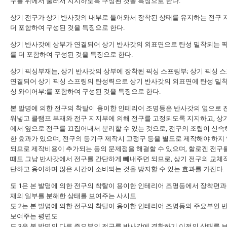
구를 위에서 눌러서 지지하도록 구성된 것을 특징으로 한다.
상기 전구가 상기 반사갓의 내부로 들어와서 장착된 상태를 유지하는 전구
더 포함하여 구성된 것을 특징으로 한다.
상기 반사갓에 상부가 연결되어 상기 반사갓의 외표면으로 탄성 밀착되는 
를 더 포함하여 구성된 것을 특징으로 한다.
상기 픽싱부재는, 상기 반사갓의 상부에 장착된 픽싱 스프링부; 상기 픽싱 
연결되어 상기 픽싱 스프링의 탄성력으로 상기 반사갓의 외표면에 탄성 밀
싱 와이어부;를 포함하여 구성된 것을 특징으로 한다.
본 발명에 의한 전구의 착탈이 용이한 인테리어 조명등은 반사갓의 옆으로 
워넣고 클램프 부재와 전구 지지부에 의해 전구를 고정되도록 지지하고, 상
에서 옆으로 전구를 끄집어내서 분리할 수 있는 것으로, 전구의 조립이 신속
한 효과가 있으며, 전구의 등기구 제작시 고정구 등을 별도로 제작해야 하지
되므로 제작비용이 추가되는 등의 문제점을 해결할 수 있으며, 할로겐 전구
때도 그냥 반사갓에서 전구를 간단하게 빼내주면 되므로, 상기 전구의 교체
단하고 용이하며 많은 시간이 소비되는 것을 방지할 수 있는 효과를 가진다.
도 1은 본 발명에 의한 전구의 착탈이 용이한 인테리어 조명등에서 장착편과
재의 일부를 분해한 상태를 보여주는 사시도
도 2는 본 발명에 의한 전구의 착탈이 용이한 인테리어 조명등의 주요부인 
보여주는 평면도
도 3은 본 발명의 다른 주요부인 전구를 반사갓에 결합하기 이전의 상태를 