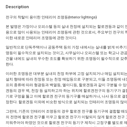
Description
전구의 착탈이 용이한 인테리어 조명등{Interior lightings}
본 발명은 가정이나 오피스텔 등의 실내 천정에 설치되는 할로겐등과 같이
용으로 많이 사용되는 인테리어 조명등에 관한 것으로서, 주요부인 전구의 
이한 새로운 인테리어 조명등에 관한 것이다.
일반적으로 단독주택이나 공동주택 등의 가정 내에서는 실내를 밝게 비추기
명등이 필수적으로 설치되는 것이고, 사무실이나 오피스텔 또는 학교나 관
건물 내에도 실내의 우수한 조도를 확보하기 위한 조명등이 필수적으로 갖
한다.
이러한 조명등은 대부분 실내의 천정 하부에 고정 설치되거나 매입 설치되는
설치 형태에 따라 천정등 또는 천정 매입등으로 구분되고, 이들 조명등에 내
프의 종류에 따라 형광등과 백열등, 엘이디등, 할로겐등과 같이 구분될 수 있
겐등의 경우 벽, 천장 등 설치하고자 하는 위치에 할로겐전구의 등기구가 결
기로 구멍을 뚫고 이에 할로겐 전구의 등기구를 매설하거나, 나사 등으로 결
정한다. 할로겐등 이외에 비슷한 방식으로 설치되는 인테리어 조명등의 많이
그런데, 기존의 인테리어 조명등의 경우 할로겐 전구를 등기구에 결합할 때
의 전면에 할로겐 전구를 끼우고 할로겐 전구가 이탈되지 않게 할로겐 전구
끼워주어야 하였던 것으로 할로겐 전구의 등기구 제작시 고정구를 별도로 