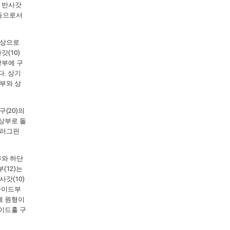
해 반사갓
명등으로서
형상으로
갓(10)
상부에 구
다. 상기
방부와 상
(20)의
 상부로 돌
플러그핀
부와 하단
(12)는
갓(10)
 가이드부
때에 원형이
사이드홀 구