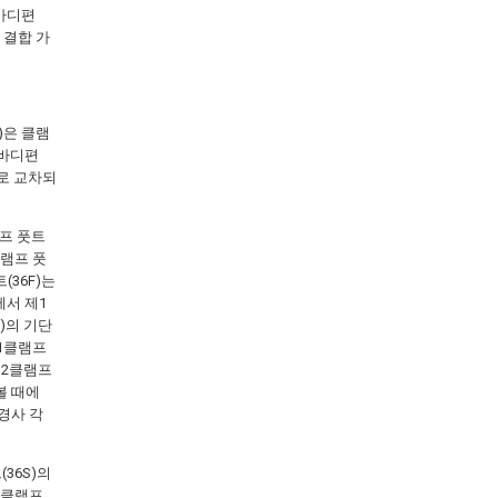
 바디편
는 결합 가
)은 클램
 바디편
으로 교차되
램프 풋트
클램프 풋
(36F)는
에서 제1
)의 기단
제1클램프
제2클램프
볼 때에
 경사 각
36S)의
2클램프