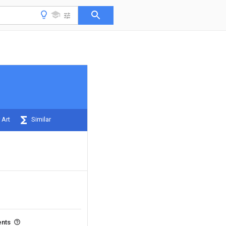
 Art
Similar
ents