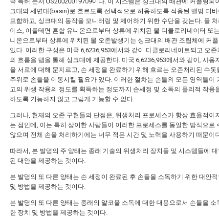
국 특허 문서 US20020019709이다. 이 시스템은 싱크대의 배관에 커플링되
크대의 세면대(basin)로 흐르도록 선택적으로 허용하도록 적응된 밸빙 디
포함하고, 싱크대의 동작을 모니터링 및 제어하기 위한 수단을 갖는다. 물 처
이스, 이를테면 혼합 유니온으로부터 상류에 위치된 물 디클로리네이터 또는
니온으로부터 상류에 위치된 물 오존발생기는 싱크대의 배관 조립체에 커플
있다. 이러한 구성은 미국 6,6236,953에서와 같이 디클로리네이트되고 오
의 흐름을 탭을 통해 싱크대에 제공한다. 미국 6,6236,953에서와 같이, 사
을 서로에 대해 문지르고, 손 세정을 완료하기 위해 흐르는 오존처리된 수돗
주위로 손들을 이동시킬 필요가 있다. 이러한 절차는 손들의 모든 영역들이 
고의 위생 작용의 정도를 획득하는 정도까지 손세정 및 소독의 물리적 작용
하도록 기능하지 않고 그렇게 기능할 수 없다.
그러나, 현재의 오존 구현들의 단점은, 위생처리 프로세스가 항상 효율적이
는 점인데, 이는 특히 상이한 사람들이 이러한 프로세스를 동일한 방식으로
않으며 전체 손을 처리하기에는 너무 적은 시간 및 노력을 사용하기 때문이다
따라서, 본 발명의 주 양태는 종래 기술의 위생처리 장치들 및 시스템들에 대
된 대안을 제공하는 것이다.
본 발명의 또 다른 양태는 손 세정이 완료된 후 손들을 소독하기 위한 대안적
및 방법을 제공하는 것이다.
본 발명의 또 다른 양태는 종래의 알코올 소독에 대한 대용으로서 손들을 소
한 장치 및 방법을 제공하는 것이다.