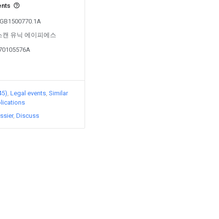
ents
m GB1500770.1A
d by 스캔 유닉 에이피에스
170105576A
45)
Legal events
Similar
lications
ssier
Discuss