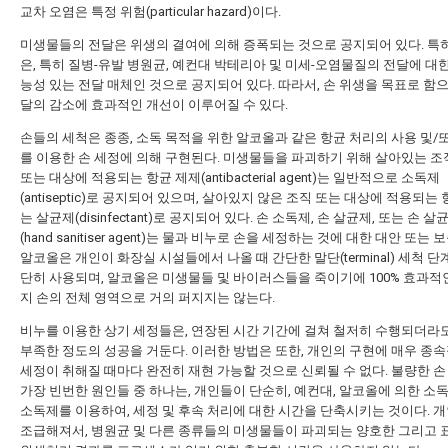
교차 오염은 특정 위험(particular hazard)이다.
미생물들의 전달은 위생의 결여에 의해 증폭되는 것으로 공지되어 있다. 특히
은, 특히 질병-유발 병원균, 예컨대 박테리아 및 미세-오염물질의 전달에 대한
능성 있는 전달 매체인 것으로 공지되어 있다. 따라서, 손 위생을 목표로 함으
달의 감소에 효과적인 개선이 이루어질 수 있다.
손들의 세척은 종종, 소독 목적을 위한 알코올과 같은 항균 처리의 사용 및/
를 이용한 손 세정에 의해 구현된다. 미생물들을 파괴하기 위해 살아있는 조직
또는 대상에 적용되는 항균 제제(antibacterial agent)는 일반적으로 소독제
(antiseptic)로 공지되어 있으며, 살아있지 않은 조직 또는 대상에 적용되는
는 살균제(disinfectant)로 공지되어 있다. 손 소독제, 손 살균제, 또는 손 
(hand sanitiser agent)는 물과 비누로 손을 세정하는 것에 대한 대안 또는 
알코올은 개인이 화장실 시설들에서 나올 때 간단한 말단(terminal) 세척 단
단히 사용되며, 알코올은 미생물들 및 바이러스들을 죽이기에 100% 효과적
지 손의 전체 영역으로 거의 퍼지지는 않는다.
비누를 이용한 상기 세정들은, 연장된 시간 기간에 걸쳐 철저히 수행되더라도
부족한 정도의 성공을 거둔다. 이러한 방법은 또한, 개인의 구현에 매우 종속
세정이 취해질 때마다 완전히 재현 가능할 것으로 신뢰될 수 없다. 불량한 손
가장 빈번한 원인들 중 하나는, 개인들이 단순히, 예컨대, 알코올에 의한 소
소독제를 이용하여, 세정 및 후속 처리에 대한 시간을 단축시키는 것이다. 
조급해져서, 병원균 및 다른 종류들의 미생물들이 파괴되는 양호한 그리고