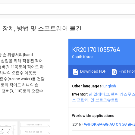
 장치, 방법 및 소프트웨어 물건
KR20170105576A
한 손 위생처리(hand
South Korea
 손의 삽입을 위해 적응된 적어
챔버(3, 110)로의 적어도 하
Download PDF
Find Prior
도 하나의 오존수 아웃풋
오존수(ozone water)를 전달
10)로의 적어도 하나의 손
Other languages
English
 챔버(3, 110)로의 오존수
Inventor
잔 알레마크
헨릭 라스무스
스 프란케
얀 보르크슈트룀
Worldwide applications
2016
WO
DK
CA
US
AU
CN
SG
BR