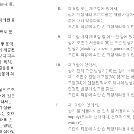
다. 물,
제 6 항 또는 제 7 항에 있어서,
상기 위생처리 프로토콜은 개별 사용자
처리된 물
룹에 대해 맞춤화되는,
오존의 적용에 의한 손 위생처리를 위한 장치(1
국 특허 문
제 1 항 내지 제 8 항 중 어느 한 항에 있
상기 오존수 서플라이(8)는 오존 발생기
분무 용액
발생기(electrolytic ozone generato
에 제공된
오존의 적용에 의한 손 위생처리를 위한 장치(1
보다 피부
 특히,
제 9 항에 있어서,
물질들을 비
상기 전해 오존 발생기(18)는, 상기 소독 
반응에 의
제 1 오존수 전달 개구들(33) 및/또는 
구들(34)에 연결된 적어도 하나의 발생
연결된 발생기 입구를 갖는,
" (남부 토호
오존의 적용에 의한 손 위생처리를 위한 장치(1
스이. 일본
)의 요약서는
제 10 항에 있어서,
기 살균
상기 물 서플라이는 연속 물 서플라이 또
갖는 것으
supply)로부터 선택되며, 선택적으로, 
종래의 손
water)인,
는 방법)
오존의 적용에 의한 손 위생처리를 위한 장치(1
와 살아있