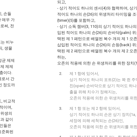
되고,
- 상기 적어도 하나의 센서(4)와 협력하여, 상기 
, 손들
적어도 하나의 손(26)의 위생처리 타이밍을 
 매우 가
(timer)(5)를 포함하고,
로써, 전
- 상기 소독 챔버(3, 110)의 상기 적어도 하나의 
입된 적어도 하나의 손(26)의 손바닥(palm)
택된 제 1 패턴으로 배열된 복수 개의 제 1 오존
또는 비누
삽입된 적어도 하나의 손(26)의 손등(back)
, 생물
택된 제 2 패턴으로 배열된 복수 개의 제 2 오
하는,
 항균 제제
오존의 적용에 의한 손 위생처리를 위한 장치(1a, 1b
살균제 제제
보충이다.
제 1 항에 있어서,
계로서 간
상기 적어도 하나의 포트(2)는 꽉 쥔 주먹(c
인 정도까
친(open) 손바닥으로 상기 적어도 하나의
출을 위해 치수가 정해지는,
오존의 적용에 의한 손 위생처리를 위한 장치(1
, 비교적
적이며,
제 1 항 또는 제 2 항에 있어서,
 위생의
상기 적어도 하나의 손은 상기 장치(1a, 1b
독과 같이
세정에 의해 세척되는 손(26)인,
개인들은
오존의 적용에 의한 손 위생처리를 위한 장치(1
 표준화된