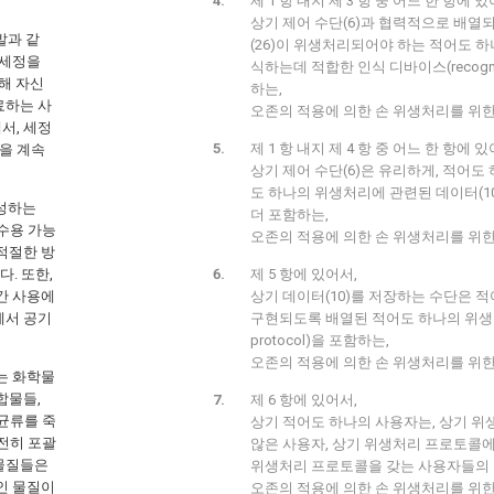
제 1 항 내지 제 3 항 중 어느 한 항에 있
상기 제어 수단(6)과 협력적으로 배열되
발과 같
(26)이 위생처리되어야 하는 적어도 
 세정을
식하는데 적합한 인식 디바이스(recognitio
해 자신
하는,
료하는 사
오존의 적용에 의한 손 위생처리를 위한 장치(1
서, 세정
제 1 항 내지 제 4 항 중 어느 한 항에 있
을 계속
상기 제어 수단(6)은 유리하게, 적어도
도 하나의 위생처리에 관련된 데이터(1
생성하는
더 포함하는,
 수용 가능
오존의 적용에 의한 손 위생처리를 위한 장치(1
적절한 방
. 또한,
제 5 항에 있어서,
간 사용에
상기 데이터(10)를 저장하는 수단은 
에서 공기
구현되도록 배열된 적어도 하나의 위생처리 
protocol)을 포함하는,
오존의 적용에 의한 손 위생처리를 위한 장치(1
는 화학물
합물들,
제 6 항에 있어서,
 균류를 죽
상기 적어도 하나의 사용자는, 상기 
완전히 포괄
않은 사용자, 상기 위생처리 프로토콜에
학물질들은
위생처리 프로토콜을 갖는 사용자들의 
인 물질이
오존의 적용에 의한 손 위생처리를 위한 장치(1