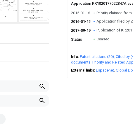
Application KR1020177022847A ev
2015-01-16
Priority claimed fro
Application file
2016-01-15
Publication of KR20
2017-09-19
Ceased
Status
Info
Patent citations (20)
Cited by (
documents
Priority and Related App
External links
Espacenet
Global Do