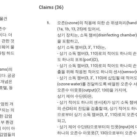
Claims
(36)
 물건
오존(ozone)의 적용에 의한 손 위생처리(hand sa
오존수
(1a, 1b, 13, 25)에 있어서,
이다. 더
상기 장치는, 소독 챔버(disinfecting chamber)(
에 관한 것
을 포함하고,
트웨어 물
상기 소독 챔버(3, 3', 110)는,
퓨팅 하드
- 상기 소독 챔버(3, 110)로의 적어도 하나의
도 하나의 포트(port)(2),
- 상기 소독 챔버(3, 110)로의 적어도 하나의
isms)의
출을 위해 적응된 적어도 하나의 센서(sensor)(4
다. 공공
- 상기 소독 챔버(3, 3', 110)에 삽입될 때 적
 개념은
(ozone water)를 전달하도록 배열된 오존수
호텔, 동
오존수 아웃풋(output)(7, 130)을 가지며,
상기 제어 수단(6)은,
- 상기 적어도 하나의 센서(4)가 상기 소독 챔버(3
감염된 개
의 손(26)의 진입을 검출할 때, 상기 적어도 하나
구되는 의
으로부터 상기 소독 챔버(3, 3', 110)로의 
한 감염
되고,
일부 환경
- 상기 제어 수단(6)으로부터의 인풋(input)
히 이미 아
하나의 오존수 아웃풋(7, 130)으로부터 오
 감염들의