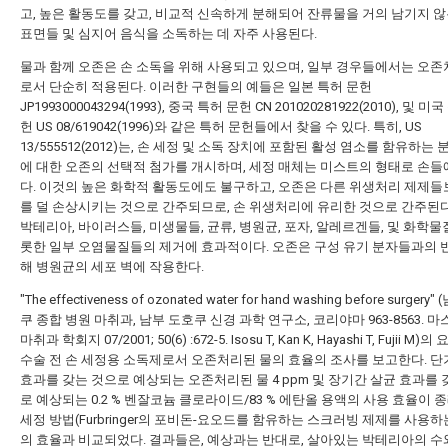
고, 높은 활동도를 갖고, 비교적 신속하게 분해되어 잔류물을 거의 남기지 않는
표면들 및 심지어 음식을 소독하는 데 자주 사용된다.
물과 함께 오존은 손 소독을 위해 사용되고 있으며, 일부 경우들에서는 오존
로서 단순히 적용된다. 이러한 구현들의 예들은 일본 특허 문헌
JP1993000043294(1993), 중국 특허 문헌 CN 201020281922(2010), 및 미
헌 US 08/619042(1996)와 같은 특허 문헌들에서 찾을 수 있다. 특히, US
13/555512(2012)는, 손 세정 및 소독 장치에 포함된 활성 염소를 함유하는 
에 대한 오존의 선택적 첨가를 개시하며, 세정 매체는 미스트의 형태로 손들
다. 이것의 높은 화학적 활동도에도 불구하고, 오존은 다른 위생처리 제제들
를 덜 손상시키는 것으로 간주되므로, 손 위생처리에 유리한 것으로 간주된다.
박테리아, 바이러스들, 미생물들, 균류, 병원균, 포자, 알레르겐들, 및 화학
롯한 일부 오염물질들의 제거에 효과적이다. 오존은 구성 유기 분자들과의 
해 병원균의 세포 벽에 작용한다.
"The effectiveness of ozonated water for hand washing before surgery
쿠 종합 병원 마취과, 남부 도호쿠 신경 과학 연구소, 코리야마 963-8563. 마
마취과 학회지 07/2001; 50(6) :672-5. Isosu T, Kan K, Hayashi T, Fujii M
수술 전 손 세정용 소독제로서 오존처리된 물의 효율의 조사를 보고한다. 단
효과를 갖는 것으로 예상되는 오존처리된 물 4 ppm 및 장기간 살균 효과를 
로 예상되는 0.2 % 벤잘코늄 클로라이드/83 % 에탄올 용액의 사용 효율이 
세정 방법(Furbringer의 포비돈-요오드를 함유하는 스크러빙 제제를 사용하
의 효율과 비교되었다. 결과들은, 예상과는 반대로, 살아있는 박테리아의 수