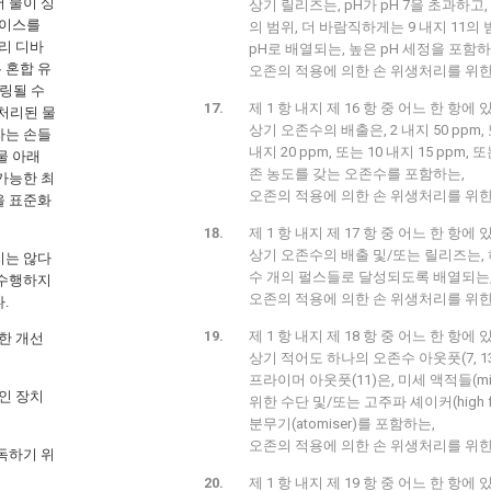
어 물이 싱
상기 릴리즈는, pH가 pH 7을 초과하고,
바이스를
의 범위, 더 바람직하게는 9 내지 11의 범위
리 디바
pH로 배열되는, 높은 pH 세정을 포함하
 혼합 유
오존의 적용에 의한 손 위생처리를 위한 장치(
링될 수
제 1 항 내지 제 16 항 중 어느 한 항에 
존처리된 물
상기 오존수의 배출은, 2 내지 50 ppm, 또
용자는 손들
내지 20 ppm, 또는 10 내지 15 ppm,
물 아래
존 농도를 갖는 오존수를 포함하는,
가능한 최
오존의 적용에 의한 손 위생처리를 위한 장치(1
을 표준화
제 1 항 내지 제 17 항 중 어느 한 항에 
상기 오존수의 배출 및/또는 릴리즈는,
지는 않다
수 개의 펄스들로 달성되도록 배열되는
 수행하지
오존의 적용에 의한 손 위생처리를 위한 장치(1
.
제 1 항 내지 제 18 항 중 어느 한 항에 
한 개선
상기 적어도 하나의 오존수 아웃풋(7, 1
프라이머 아웃풋(11)은, 미세 액적들(mic
인 장치
위한 수단 및/또는 고주파 셰이커(high fre
분무기(atomiser)를 포함하는,
오존의 적용에 의한 손 위생처리를 위한 장치(1
독하기 위
제 1 항 내지 제 19 항 중 어느 한 항에 