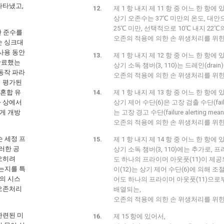
나타냈고,
제 1 항 내지 제 11 항 중 어느 한 항에 
상기 오존수는 37℃ 미만의 온도, 대안으
25℃ 미만, 선택적으로 10℃ 내지 22℃
대한 준수를
오존의 적용에 의한 손 위생처리를 위한 장치(1
손 싱크대
사용 동안
제 1 항 내지 제 12 항 중 어느 한 항에 
완료했는
상기 소독 챔버(3, 110)는 드레인(dra
동작 파라
오존의 적용에 의한 손 위생처리를 위한 장치(1
여 평가된
 혼합 유
제 1 항 내지 제 13 항 중 어느 한 항에 
나 상에서
상기 제어 수단(6)은 고장 검출 수단(failure
게 개방
는 고장 경고 수단(failure alerting m
오존의 적용에 의한 손 위생처리를 위한 장치(1
손 세정 프
제 1 항 내지 제 14 항 중 어느 한 항에 
이러한 공
상기 소독 챔버(3, 110)에는 추가로, 
오히려
도 하나의 프라이머 아웃풋(11)이 제
하는지를 특
이(12)는 상기 제어 수단(6)에 의해 
3의 시스
어도 하나의 프라이머 아웃풋(11)으
 오존처리
배열되는,
오존의 적용에 의한 손 위생처리를 위한 장치(
관련된 미
제 15 항에 있어서,