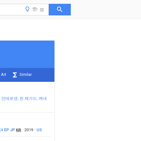
 Art
Similar
 안데르센
핀 제가드
케네
EA
EP
JP
KR
2019
US