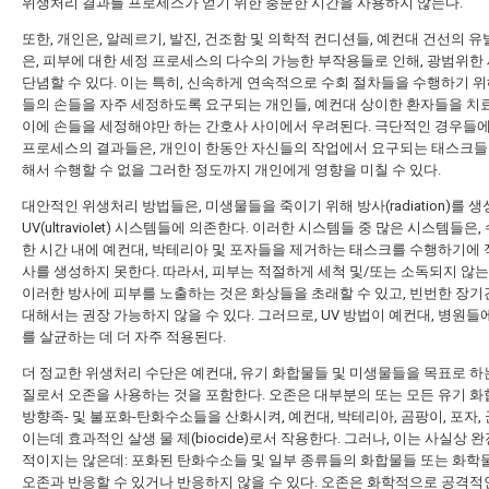
위생처리 결과를 프로세스가 얻기 위한 충분한 시간을 사용하지 않는다.
또한, 개인은, 알레르기, 발진, 건조함 및 의학적 컨디션들, 예컨대 건선의 유
은, 피부에 대한 세정 프로세스의 다수의 가능한 부작용들로 인해, 광범위한
단념할 수 있다. 이는 특히, 신속하게 연속적으로 수회 절차들을 수행하기 위
들의 손들을 자주 세정하도록 요구되는 개인들, 예컨대 상이한 환자들을 치
이에 손들을 세정해야만 하는 간호사 사이에서 우려된다. 극단적인 경우들에
프로세스의 결과들은, 개인이 한동안 자신들의 작업에서 요구되는 태스크들
해서 수행할 수 없을 그러한 정도까지 개인에게 영향을 미칠 수 있다.
대안적인 위생처리 방법들은, 미생물들을 죽이기 위해 방사(radiation)를 
UV(ultraviolet) 시스템들에 의존한다. 이러한 시스템들 중 많은 시스템들은,
한 시간 내에 예컨대, 박테리아 및 포자들을 제거하는 태스크를 수행하기에 
사를 생성하지 못한다. 따라서, 피부는 적절하게 세척 및/또는 소독되지 않는다
이러한 방사에 피부를 노출하는 것은 화상들을 초래할 수 있고, 빈번한 장기
대해서는 권장 가능하지 않을 수 있다. 그러므로, UV 방법이 예컨대, 병원들
를 살균하는 데 더 자주 적용된다.
더 정교한 위생처리 수단은 예컨대, 유기 화합물들 및 미생물들을 목표로 하
질로서 오존을 사용하는 것을 포함한다. 오존은 대부분의 또는 모든 유기 화
방향족- 및 불포화-탄화수소들을 산화시켜, 예컨대, 박테리아, 곰팡이, 포자,
이는데 효과적인 살생 물 제(biocide)로서 작용한다. 그러나, 이는 사실상 
적이지는 않은데: 포화된 탄화수소들 및 일부 종류들의 화합물들 또는 화
오존과 반응할 수 있거나 반응하지 않을 수 있다. 오존은 화학적으로 공격적