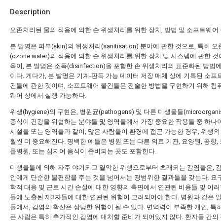
Description
오존처리된 물의 적용에 의한 손 위생처리를 위한 장치, 방법 및 소프트웨어
본 발명은 피부(skin)의 위생처리(sanitisation) 분야에 관한 것으로, 특히 
(ozone water)의 적용에 의한 손 위생처리를 위한 장치 및 시스템에 관한 것
욱이, 본 발명은 소독(disinfection)을 포함한 손 위생처리의 표준화된 방법
이다. 게다가, 본 발명은 기계-판독 가능 데이터 저장 매체 상에 기록된 소프
건들에 관한 것이며, 소프트웨어 물건들은 전술한 방법을 구현하기 위해 컴
웨어 상에서 실행 가능하다.
위생(hygiene)의 구현은, 병원균(pathogens) 및 다른 미생물들(microorgan
증식이 건강을 위협하는 분야들 및 영역들에서 가장 중요한 작용들 중 하나이
시설들 또는 영역들과 같이, 많은 사람들이 환경에 접근 가능한 경우, 위생의
훨씬 더 중요해진다. 명백한 예들은 병원 또는 다른 의료 기관, 요양원, 공항, 
물병원, 또는 심지어 음식이 준비되는 곳도 포함한다.
미생물들에 의해 자주 야기되고 열악한 위생으로부터 초래되는 감염들은, 
인에게 단순한 불편함을 주는 것을 넘어서는 광범위한 결과들을 갖는다. 요
학적 대응 및 근로 시간 손실에 대한 영향의 측면에서 연관된 비용들 및 이러
들에 노출된 제3자들에 대한 연관된 위험이 고려되어야 한다. 병원과 같은 
들에서, 감염의 확산은 상당한 위험이 될 수 있다. 면역력이 부족한 개인, 특
픈 사람은 특히 추가적인 감염에 대처할 준비가 되어있지 않다. 환자들 간의