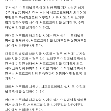
우선 상기 수직패널용 멍에에 의한 직접 지지방식은 상기
수직패널용 멍에의 단부 부분이 서포트프레임의 외측면에
맞닿도록 구성됨으로써 거푸집의 시공 시에, 먼저 보거푸
집과 합판거푸집 사이에 서포트프레임을 설치한 후, 수직
패널용 멍에를 설치하여야 하고,
반대로 거푸집의 해체작업 시에는 먼저 상기 수직패널용
멍에를 해체한 후, 서포트프레임을 보거푸집과 합판거푸집
사이에서 분리해내게 된다.
다음으로 별도의 브래킷을 사용하는 경우, 예컨대 'ㄷ'자형
브래킷을 이용하는 경우 상기 브래킷은 수직패널용 멍에의
단부에 끼워진 상태에서 서포트프레임을 지지하게 되고,
이때 브래킷의 안정적인 지지를 위하여 수직패널용 멍에의
단부는 서포트프레임의 외측면까지 연장되어 맞닿도록 배
치된다.
따라서 거푸집의 시공 시, 서포트프레임의 설치 후, 수직패
널용 멍에를 설치하여야 하며,
반대로 거푸집의 해체작업 시에도 상기 수직패널용 멍에를
먼저 해체한 후, 서포트프레임을 보거푸집과 합판거푸집
사이에서 분리해내게 된다.