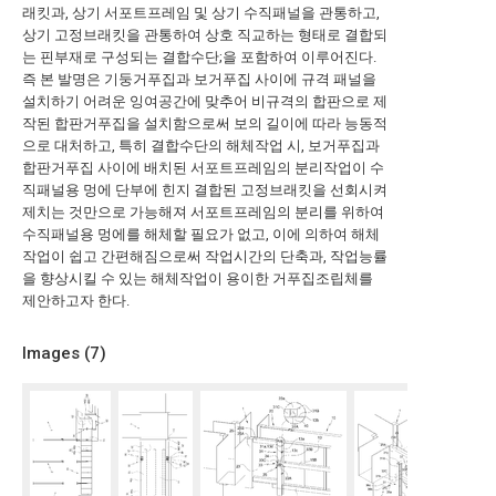
래킷과, 상기 서포트프레임 및 상기 수직패널을 관통하고,
상기 고정브래킷을 관통하여 상호 직교하는 형태로 결합되
는 핀부재로 구성되는 결합수단;을 포함하여 이루어진다.
즉 본 발명은 기둥거푸집과 보거푸집 사이에 규격 패널을
설치하기 어려운 잉여공간에 맞추어 비규격의 합판으로 제
작된 합판거푸집을 설치함으로써 보의 길이에 따라 능동적
으로 대처하고, 특히 결합수단의 해체작업 시, 보거푸집과
합판거푸집 사이에 배치된 서포트프레임의 분리작업이 수
직패널용 멍에 단부에 힌지 결합된 고정브래킷을 선회시켜
제치는 것만으로 가능해져 서포트프레임의 분리를 위하여
수직패널용 멍에를 해체할 필요가 없고, 이에 의하여 해체
작업이 쉽고 간편해짐으로써 작업시간의 단축과, 작업능률
을 향상시킬 수 있는 해체작업이 용이한 거푸집조립체를
제안하고자 한다.
Images (
7
)