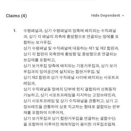
Claims
(4)
Hide Dependent
수평패널과, 상기 수평패널의 양측에 배치되는 수직패널
과, 상기 각 패널의 외측에 횡방향으로 연결되는 멍에를 포
함하는 보거푸집;
상기 수평패널 및 수직패널에 대응하는 제1 및 제2 합판과,
상기 각 합판의 외측면에 횡방향 및 종방향으로 연결되는
보강재를 포함하고,
상기 보거푸집 양측에 배치되는 기둥거푸집과, 상기 보거
푸집과의 잉여공간에 설치되는 합판거푸집; 및
상기 제2 합판과 상기 수직패널 사이에 배치되는 서포트프
레임과,
상기 수직패널용 멍에의 단부에 힌지 결합되어 선회동작
가능하고, 상기 서포트프레임을 지지하는 고정브래킷과,
상기 서포트프레임 및 상기 수직패널을 관통하고, 상기 고
정브래킷을 관통하여 상호 직교하는 형태로 결합되는 핀부
재를 포함하여 이루어져,
상기 보거푸집과 상기 합판거푸집을 연결하는 결합수단;
을 포함하여 이루어진 해체작업이 용이한 거푸집조립체.