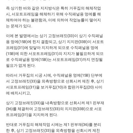
즉 상기한 바와 같은 지지방식은 특히 거푸집의 해체작업
시, 서포트프레임을 해체하기 위해 수직패널용 멍에를 해
체하여야 하는 불편함과, 이에 의하여 작업능률이 떨어지
는 문제가 있다.
이에 본 발명에서는 상기 고정브래킷(33)이 상기 수직패널
용 멍에(15B)에 힌지 결합되고, 상기 지지판(33B)이 서포트
프레임(31)에 맞닿아 지지하게 되므로 수직패널용 멍에
(15B)에 의한 서포트프레임(31)의 지지가 불필요하게 되므
로 수직패널용 멍에(15B)는 서포트프레임(31)까지 연장될
필요가 없게 된다.
따라서 거푸집의 시공 시에, 수직패널용 멍에(15B) 단부에
서 고정브래킷(33)을 외측방향으로 선회시켜 제친 후, 상기
서포트프레임(31)을 보거푸집(10)과 합판거푸집(20) 사이
에 배치시키고,
상기 고정브래킷(33)을 내측방향으로 선회시켜 제1 핀부재
(36)를 체결하여 고정브래킷(33)의 지지판(33B)으로 서포
트프레임(31)을 지지하게 된다.
반대로 거푸집의 해체작업 시에는 제1 핀부재(36)를 분리
한 후, 상기 고정브래킷(33)을 외측방향을 선회시켜 제친