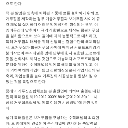
으로 한다.
즉 본 발명은 양측에 배치된 기둥에 보를 설치하기 위해 보
거푸집을 제작하는 경우 기둥거푸집과 보거푸집 사이에 규
격 패널을 설치하기 어려운 잉여공간이 형성되는 경우, 이
잉여공간에 맞추어 비규격의 합판으로 제작된 합판거푸집
을 설치함으로써 보의 길이에 따라 능동적으로 대처하고,
특히 거푸집의 해체를 위해 선행되는 결합수단의 해체작업
시, 보거푸집과 합판거푸집 사이에 배치된 서포트프레임의
분리작업이 수직패널용 멍에 단부에 힌지 결합된 고정브래
킷을 선회시켜 제치는 것만으로 가능해져 서포트프레임의
분리를 위하여 수직패널용 멍에를 해체할 필요가 없고, 이
에 의하여 해체작업이 쉽고 간편해짐으로써 작업시간의 단
축과, 작업능률을 높여 거푸집의 시공성능을 향상시킬 수
있는 것을 특징으로 한다.
종래의 거푸집조립체로는 본 출원인에 의하여 출원된 대한
민국 특허출원 제10-2012-0009186호((2012.01.30) "보 시
공용 거푸집조립체 및 이를 이용한 시공방법"에 관한 것이
다.
상기 특허출원은 보거푸집을 구성하는 수직패널의 외측면
과, 보 멍에재에 연결되어 수직패널에 인가되는 측압력을