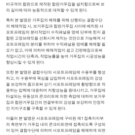
비규격의 합판으로 제작된 합판거푸집을 설치함으로써 보
의 길이에 따라 능동적으로 대처할 수 있게 된다.
특히 본 발명은 거푸집의 해체를 위해 선행되는 결합수단
의 해체작업 시, 보거푸집과 합판거푸집 사이에 배치된 서
포트프레임의 분리작업이 수직패널용 멍에 단부에 힌지 결
합된 고정브래킷을 선회시켜 제치는 것만으로 가능해져 서
포트프레임의 분리를 위하여 수직패널용 멍에를 해체할 필
요가 없고, 이에 의하여 해체작업이 쉽고 간편해짐으로써
작업시간의 단축과, 작업능률을 높여 거푸집의 시공성능을
향상시킬 수 있게 된다.
또한 본 발명은 결합수단의 서포트프레임에 수용부를 형성
하고, 이 수용부에 목심을 삽입하여 서포트프레임의 강성
을 보강하여 줌으로써 상기 서포트프레임에 횡방향으로 작
용하는 압력에 대응하여 저항성능을 증대시키고, 거푸집에
타설되는 유동성의 콘크리트에 의한 측압에 대하여 보거푸
집과 합판거푸집간의 연결부위의 강성을 보강하여 안정적
인 지지구조를 구축할 수 있게 된다.
아울러 본 발명은 서포트프레임에 구비된 제1 접촉지지부
의 측면부가 거푸집 내의 콘크리트면에 접촉되도록 구성되
어 있어 결합수단에 의하여 서포트프레임을 해체하게 되면