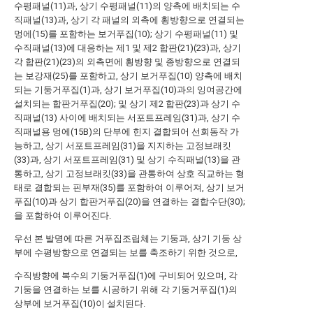
수평패널(11)과, 상기 수평패널(11)의 양측에 배치되는 수
직패널(13)과, 상기 각 패널의 외측에 횡방향으로 연결되는
멍에(15)를 포함하는 보거푸집(10); 상기 수평패널(11) 및
수직패널(13)에 대응하는 제1 및 제2 합판(21)(23)과, 상기
각 합판(21)(23)의 외측면에 횡방향 및 종방향으로 연결되
는 보강재(25)를 포함하고, 상기 보거푸집(10) 양측에 배치
되는 기둥거푸집(1)과, 상기 보거푸집(10)과의 잉여공간에
설치되는 합판거푸집(20); 및 상기 제2 합판(23)과 상기 수
직패널(13) 사이에 배치되는 서포트프레임(31)과, 상기 수
직패널용 멍에(15B)의 단부에 힌지 결합되어 선회동작 가
능하고, 상기 서포트프레임(31)을 지지하는 고정브래킷
(33)과, 상기 서포트프레임(31) 및 상기 수직패널(13)을 관
통하고, 상기 고정브래킷(33)을 관통하여 상호 직교하는 형
태로 결합되는 핀부재(35)를 포함하여 이루어져, 상기 보거
푸집(10)과 상기 합판거푸집(20)을 연결하는 결합수단(30);
을 포함하여 이루어진다.
우선 본 발명에 따른 거푸집조립체는 기둥과, 상기 기둥 상
부에 수평방향으로 연결되는 보를 축조하기 위한 것으로,
수직방향에 복수의 기둥거푸집(1)에 구비되어 있으며, 각
기둥을 연결하는 보를 시공하기 위해 각 기둥거푸집(1)의
상부에 보거푸집(10)이 설치된다.