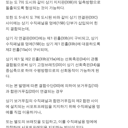
또는 도 7의 도시와 같이 상기 지지판(33B)의 일측방향으로
돌출되도록 형성되는 것이 가능하다.
또한 도 5 내지 도 7에 도시된 바와 같이 상기 연결판(33C)
사이에는 상기 수직패널용 멍에(15B) 단부가 삽입되어 힌
지 결합되는데,
상기 각 연결판(33C)에는 제1 핀홀(33b)이 구비되고, 상기
수직패널용 멍에(15B)는 상기 제1 핀홀(33b)에 대응하도록
제2 핀홀(15a)이 구비되며,
상기 제1 및 제2 핀홀(33b)(15a)에는 선회축핀(34)이 관통
결합됨으로써 상기 고정브래킷(33)이 상기 선회축핀(34)을
중심축으로 하여 수평방향으로의 선회동작이 가능하게 된
다.
이는 본 발명에 따른 결합수단(30)에 의하여 보거푸집(10)
과 합판거푸집(20)이 연결되는 경우
상기 보거푸집의 수직패널과 합판거푸집의 제2 합판 사이
에 설치되는 서포트프레임을 지지하기 위해 수직패널용 멍
에를 직접 이용하거나,
또는 별도의 브래킷을 도입하고, 이를 수직패널용 멍에에
장착하여 서포트프레임을 지지하는 방식이 있다.