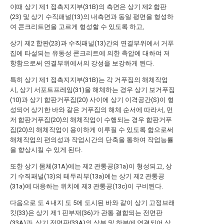
이때 상기 제1 접촉지지부(31B)의 측면은 상기 제2 합판
(23) 및 상기 수직패널(13)의 내측면과 동일 평면을 형성하
여 콘크리트면을 고르게 형성할 수 있도록 하고,
상기 제2 합판(23)과 수직패널(13)간의 연결부위에서 거푸
집에 타설되는 유동성 콘크리트에 의한 측압에 대하여 저
항함으로써 연결부위에서의 강성을 보강하게 된다.
특히 상기 제1 접촉지지부(31B)는 각 거푸집의 해체작업
시, 상기 서포트프레임(31)을 해체하는 경우 상기 보거푸집
(10)과 상기 합판거푸집(20) 사이에 상기 이격공간(S)이 형
성되어 상기한 바와 같은 거푸집의 해체 순서에 따라서, 먼
저 합판거푸집(20)의 해체작업이 수행되는 경우 합판거푸
집(20)의 해체작업이 용이하게 이루질 수 있도록 함으로써
해체작업의 편의성과 작업시간의 단축을 통하여 작업능률
을 향상시킬 수 있게 된다.
또한 상기 몸체(31A)에는 제2 관통공(31a)이 형성되고, 상
기 수직패널(13)의 테두리부(13a)에는 상기 제2 관통공
(31a)에 대응하는 위치에 제3 관통공(13c)이 구비된다.
다음으로 도 4 내지 도 5에 도시된 바와 같이 상기 고정브래
킷(33)은 상기 제1 핀부재(36)가 관통 결합되는 전면판
(33A)과, 상기 전면판(33A)의 상부 및 하부에 연결되어 상