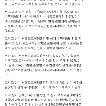
을 연결하여 각 거푸집을 일체화시킬 수 있도록 구성된다.
본 발명에 따른 결합수단(30)은 상기 제2 합판(23)과 상기
수직패널(13) 사이에 배치되는 서포트프레임(31)과, 상기
수직패널용 멍에(15B)의 단부에 힌지 결합되어 선회동작
가능하고, 상기 서포트프레임(31)을 지지하는 고정브래킷
(33)과,
그리고 상기 서포트프레임(31) 및 상기 수직패널(13)을 관
통하고, 상기 고정브래킷(33)을 관통하여 상호 직교하는 형
태로 결합되는 핀부재(35)를 포함하여 이루어진다.
우선 상기 서포트프레임(31)은 단면형상이 'ㄷ'자 형태로
이루지고, 그 내부에 수용부(31C)를 갖는 몸체(31A)와, 상
기 몸체(31A)의 측면 종방향으로 연결되어 상기 수직패널
(13) 측으로 돌출된 한 쌍의 제1 접촉지지부(31B)로 구성된
다.
그리고 상기 서포트프레임(31)의 몸체(31A)는 상기 제2 합
판(23)과 상기 수직패널(13) 사이에 수직하게 배치되는데,
이때 상기 몸체(31A)의 일측면, 즉 상기 수직패널(13)의 반
대쪽에 방향에 형성된 측면부에 상기 제2 합판(23)의 상부
및 하부에 설치된 횡방향 보강재(25A) 단면부에 맞닿게 된