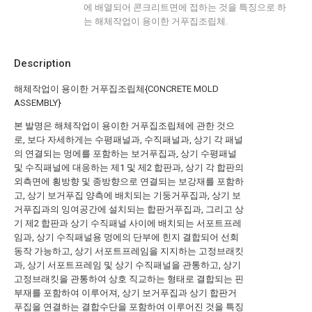
에 배열되어 콘크리트면에 접하는 것을 특징으로 하
는 해체작업이 용이한 거푸집조립체.
Description
해체작업이 용이한 거푸집조립체{CONCRETE MOLD
ASSEMBLY}
본 발명은 해체작업이 용이한 거푸집조립체에 관한 것으
로, 보다 자세하게는 수평패널과, 수직패널과, 상기 각 패널
의 연결되는 멍에를 포함하는 보거푸집과, 상기 수평패널
및 수직패널에 대응하는 제1 및 제2 합판과, 상기 각 합판의
외측면에 횡방향 및 종방향으로 연결되는 보강재를 포함하
고, 상기 보거푸집 양측에 배치되는 기둥거푸집과, 상기 보
거푸집과의 잉여공간에 설치되는 합판거푸집과, 그리고 상
기 제2 합판과 상기 수직패널 사이에 배치되는 서포트프레
임과, 상기 수직패널용 멍에의 단부에 힌지 결합되어 선회
동작 가능하고, 상기 서포트프레임을 지지하는 고정브래킷
과, 상기 서포트프레임 및 상기 수직패널을 관통하고, 상기
고정브래킷을 관통하여 상호 직교하는 형태로 결합되는 핀
부재를 포함하여 이루어져, 상기 보거푸집과 상기 합판거
푸집을 연결하는 결합수단을 포함하여 이루어진 것을 특징