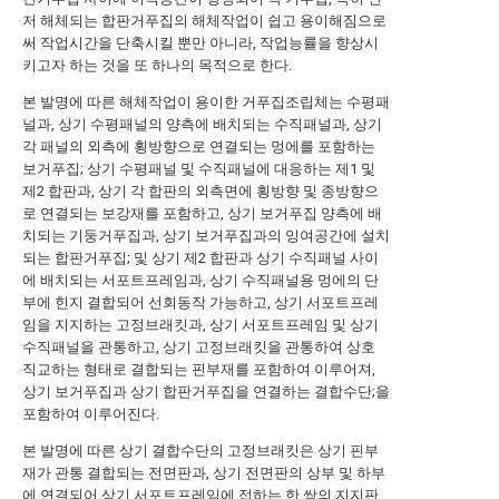
저 해체되는 합판거푸집의 해체작업이 쉽고 용이해짐으로
써 작업시간을 단축시킬 뿐만 아니라, 작업능률을 향상시
키고자 하는 것을 또 하나의 목적으로 한다.
본 발명에 따른 해체작업이 용이한 거푸집조립체는 수평패
널과, 상기 수평패널의 양측에 배치되는 수직패널과, 상기
각 패널의 외측에 횡방향으로 연결되는 멍에를 포함하는
보거푸집; 상기 수평패널 및 수직패널에 대응하는 제1 및
제2 합판과, 상기 각 합판의 외측면에 횡방향 및 종방향으
로 연결되는 보강재를 포함하고, 상기 보거푸집 양측에 배
치되는 기둥거푸집과, 상기 보거푸집과의 잉여공간에 설치
되는 합판거푸집; 및 상기 제2 합판과 상기 수직패널 사이
에 배치되는 서포트프레임과, 상기 수직패널용 멍에의 단
부에 힌지 결합되어 선회동작 가능하고, 상기 서포트프레
임을 지지하는 고정브래킷과, 상기 서포트프레임 및 상기
수직패널을 관통하고, 상기 고정브래킷을 관통하여 상호
직교하는 형태로 결합되는 핀부재를 포함하여 이루어져,
상기 보거푸집과 상기 합판거푸집을 연결하는 결합수단;을
포함하여 이루어진다.
본 발명에 따른 상기 결합수단의 고정브래킷은 상기 핀부
재가 관통 결합되는 전면판과, 상기 전면판의 상부 및 하부
에 연결되어 상기 서포트프레임에 접하는 한 쌍의 지지판