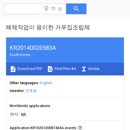
해체작업이 용이한 거푸집조립체
KR20140020583A
South Korea
Download PDF
Find Prior Art
Similar
Other languages
English
Inventor
안호중
Worldwide applications
2012
KR
Application KR1020120087463A events