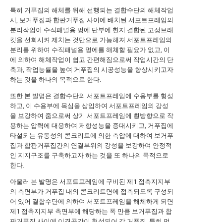
특히 거푸집의 해체를 위해 선행되는 결합수단의 해체작업
시, 보거푸집과 합판거푸집 사이에 배치된 서포트프레임의
분리작업이 수직패널용 멍에 단부에 힌지 결합된 고정브래
킷을 선회시켜 제치는 것만으로 가능해져 서포트프레임의
분리를 위하여 수직패널용 멍에를 해체할 필요가 없고, 이
에 의하여 해체작업이 쉽고 간편해짐으로써 작업시간의 단
축과, 작업능률을 높여 거푸집의 시공성능을 향상시키고자
하는 것을 하나의 목적으로 한다.
또한 본 발명은 결합수단의 서포트프레임에 수용부를 형성
하고, 이 수용부에 목심을 삽입하여 서포트프레임의 강성
을 보강하여 줌으로써 상기 서포트프레임에 횡방향으로 작
용하는 압력에 대응하여 저항성능을 증대시키고, 거푸집에
타설되는 유동성의 콘크리트에 의한 측압에 대하여 보거푸
집과 합판거푸집간의 연결부위의 강성을 보강하여 안정적
인 지지구조를 구축하고자 하는 것을 또 하나의 목적으로
한다.
아울러 본 발명은 서포트프레임에 구비된 제1 접촉지지부
의 측면부가 거푸집 내의 콘크리트면에 접촉되도록 구성되
어 있어 결합수단에 의하여 서포트프레임을 해체하게 되면
제1 접촉지지부 측면부에 해당하는 폭 만큼 보거푸집과 합
판거푸집 사이에 이격공간이 형성되어 각 거푸집, 특히 먼