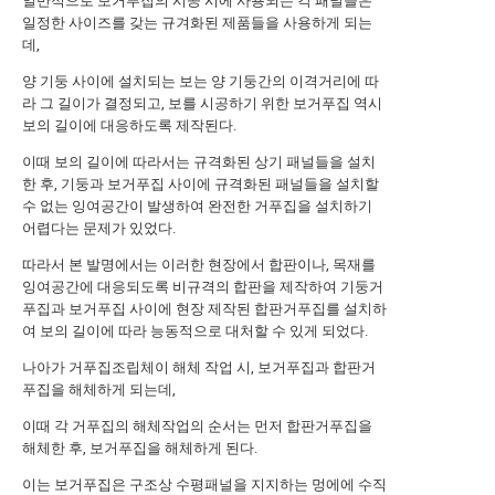
일반적으로 보거푸집의 시공 시에 사용되는 각 패널들은
일정한 사이즈를 갖는 규겨화된 제품들을 사용하게 되는
데,
양 기둥 사이에 설치되는 보는 양 기둥간의 이격거리에 따
라 그 길이가 결정되고, 보를 시공하기 위한 보거푸집 역시
보의 길이에 대응하도록 제작된다.
이때 보의 길이에 따라서는 규격화된 상기 패널들을 설치
한 후, 기둥과 보거푸집 사이에 규격화된 패널들을 설치할
수 없는 잉여공간이 발생하여 완전한 거푸집을 설치하기
어렵다는 문제가 있었다.
따라서 본 발명에서는 이러한 현장에서 합판이나, 목재를
잉여공간에 대응되도록 비규격의 합판을 제작하여 기둥거
푸집과 보거푸집 사이에 현장 제작된 합판거푸집를 설치하
여 보의 길이에 따라 능동적으로 대처할 수 있게 되었다.
나아가 거푸집조립체이 해체 작업 시, 보거푸집과 합판거
푸집을 해체하게 되는데,
이때 각 거푸집의 해체작업의 순서는 먼저 합판거푸집을
해체한 후, 보거푸집을 해체하게 된다.
이는 보거푸집은 구조상 수평패널을 지지하는 멍에에 수직