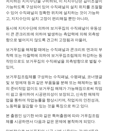
저지하는 지지수단을 구비하되, 이 지지수단은 길이조절이
가능하도록 구성되어 있어 수직패널의 설치 위치를 조절할
수 있어 수직패널의 정확한 위치에 설치하는 것이 가능하
고, 지지수단의 설치 고정이 편리해질 뿐만 아니라,
동시에 지지수단에 의하여 보거푸집의 수직패널이 유동성
이 큰 콘크리트에 의하여 발생하는 측압력에 의해 외측방
향으로 벌어지지 않도록 견고히 고정됨과 아울러,
보거푸집을 해체할 때에는 수직패널과 콘크리트 면과의 부
착력 또는 마찰력에 의하여 보거푸집조립체의 하강하는 동
작만으로도 보거푸집의 수직패널을 외측방향으로 벌릴 수
있어,
보거푸집조립체를 구성하는 수직패널, 수평패널, 코너앵글
및 보 멍에재 등과 같은 부품들을 분해 또는 해체하는 별도
의 준비작업 없이도 보거푸집 해체가 가능해짐으로써 작업
이 쉽고 용이하여 시공편의성이 보장되고, 신속한 해체작
업을 통하여 작업능률을 향상시키며, 작업자의 안전성과,
노동력을 절감할 수 있는 것을 특징으로 하고 있다.
본 출원인 상기한 바와 같은 특허출원에 따라 거푸집조립
체를 시공하면서 다음과 같은 문제에 봉착하게 되었다.