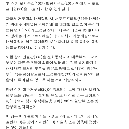
후, 상기 보거푸집(10)과 합판거푸집(20) 사이에서 서포트
프레임(31)을 바로 제거할 수 있게 된다.
따라서 거푸집의 해체작업 시, 서포트프레임(31)을 해체하
기 위해 수직패널용 멍에(15B)를 해체할 필요 없이 수직패
널용 멍에(15B)가 고정된 상태에서 수직패널용 멍에(15B)
의 방해 없이 서포트프레임(31)의 해체가 가능해짐으로써
해체작업이 쉽고 용이해질 뿐만 아니라, 이를 통하여 작업
능률을 향상시킬 수 있게 된다.
또한 상기 연결판(33C)은 선회동작 시에 내측부의 모서리
부분이 다른 구조물에 의하여 방해받는 것을 방지하기 위
해서 내측 모서리 부분을 라운드 형태로 절개하여 라운딩
부(33c)를 형성함으로써 고정브래킷(33)의 선회동작이 원
활히 이루어질 수 있도록 하는 것이 바람직하다.
한편 상기 합판거푸집(20)은 축조되는 보에 따라서 보의 일
단부 또는 양단부에 설치될 수 있고, 이러한 경우 고정브래
킷(33) 역시 상기 수직패널용 멍에(15B)의 일단부 또는 양
단부에 설치되는데,
이 경우 이와 관련하여 도 6 및 도 7의 도시와 같이 상기 연
결판(33C)은 상기 지지판(33B)의 일측 또는 양측에 형성되
는 것이 가능하다.