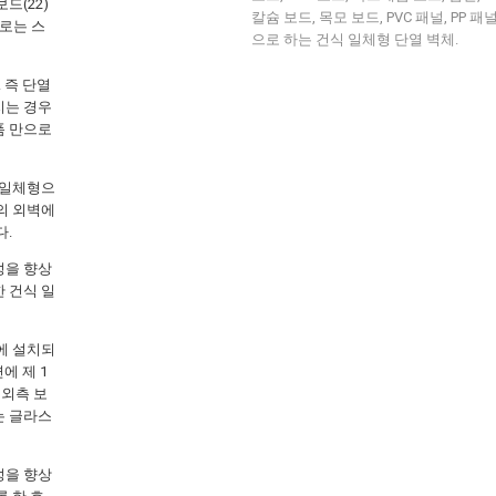
드(22)
칼슘 보드, 목모 보드, PVC 패널, PP 
재로는 스
으로 하는 건식 일체형 단열 벽체.
 즉 단열
지는 경우
폼 만으로
 일체형으
의 외벽에
다.
성을 향상
 건식 일
에 설치되
에 제 1
 외측 보
는 글라스
성을 향상