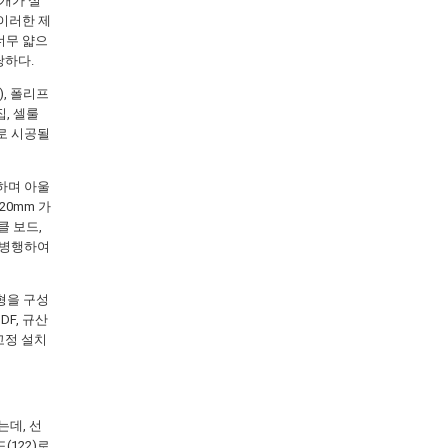
개가 설
 이러한 제
 너무 얇으
당하다.
), 폴리프
집, 셀룰
재로 시공될
 하며 아울
20mm 가
클 보드,
이 병행하여
외형을 구성
DF, 규산
 고정 설치
는데, 선
(122)로