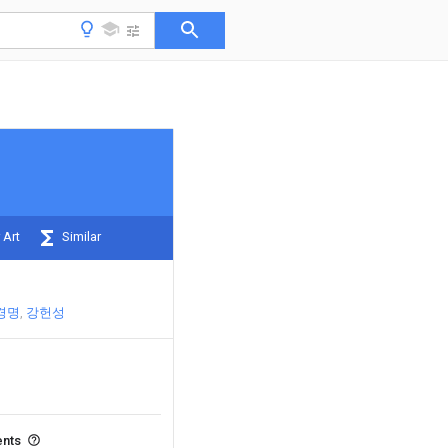
 Art
Similar
경명
강헌성
ents