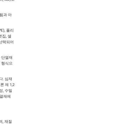
공됨과 아
E), 폴리
볏집, 셀
 선택되어
한 단열재
는 형식으
다. 심재
론 제 1,2
성, 수밀
단열재에
며, 재질