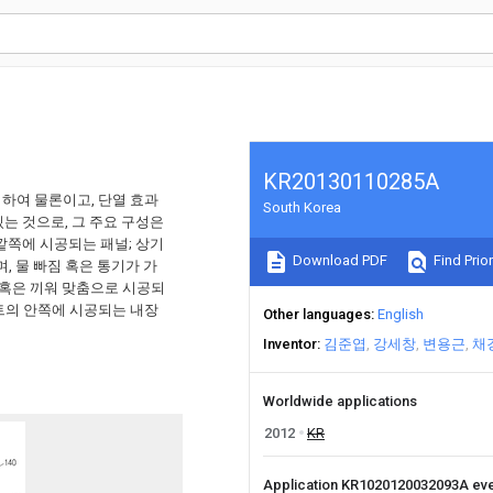
KR20130110285A
하여 물론이고, 단열 효과
South Korea
있는 것으로, 그 주요 구성은
바깥쪽에 시공되는 패널; 상기
Download PDF
Find Prior
, 물 빠짐 혹은 통기가 가
 혹은 끼워 맞춤으로 시공되
트의 안쪽에 시공되는 내장
Other languages
English
Inventor
김준엽
강세창
변용근
채
Worldwide applications
2012
KR
Application KR1020120032093A ev