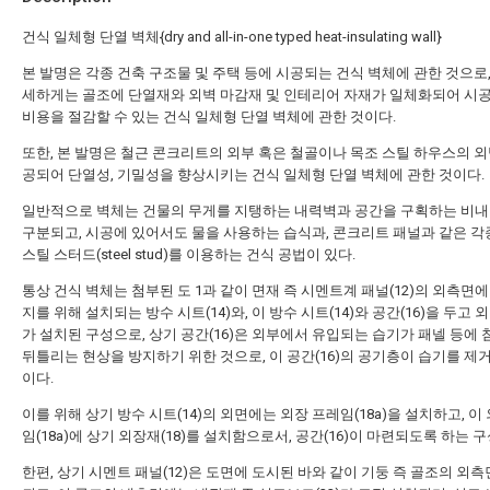
건식 일체형 단열 벽체{dry and all-in-one typed heat-insulating wall}
본 발명은 각종 건축 구조물 및 주택 등에 시공되는 건식 벽체에 관한 것으로,
세하게는 골조에 단열재와 외벽 마감재 및 인테리어 자재가 일체화되어 시공
비용을 절감할 수 있는 건식 일체형 단열 벽체에 관한 것이다.
또한, 본 발명은 철근 콘크리트의 외부 혹은 철골이나 목조 스틸 하우스의 외
공되어 단열성, 기밀성을 향상시키는 건식 일체형 단열 벽체에 관한 것이다.
일반적으로 벽체는 건물의 무게를 지탱하는 내력벽과 공간을 구획하는 비
구분되고, 시공에 있어서도 물을 사용하는 습식과, 콘크리트 패널과 같은 각
스틸 스터드(steel stud)를 이용하는 건식 공법이 있다.
통상 건식 벽체는 첨부된 도 1과 같이 면재 즉 시멘트계 패널(12)의 외측면에
지를 위해 설치되는 방수 시트(14)와, 이 방수 시트(14)와 공간(16)을 두고 외
가 설치된 구성으로, 상기 공간(16)은 외부에서 유입되는 습기가 패넬 등에
뒤틀리는 현상을 방지하기 위한 것으로, 이 공간(16)의 공기층이 습기를 제
이다.
이를 위해 상기 방수 시트(14)의 외면에는 외장 프레임(18a)을 설치하고, 이
임(18a)에 상기 외장재(18)를 설치함으로서, 공간(16)이 마련되도록 하는 
한편, 상기 시멘트 패널(12)은 도면에 도시된 바와 같이 기둥 즉 골조의 외