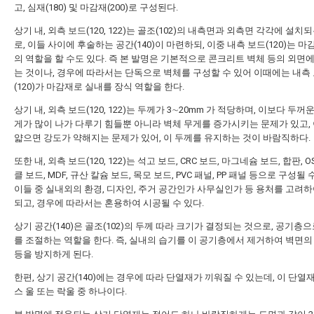
고, 심재(180) 및 마감재(200)로 구성된다.
상기 내, 외측 보드(120, 122)는 골조(102)의 내측면과 외측면 각각에 설치
로, 이들 사이에 후술하는 공간(140)이 마련하되, 이중 내측 보드(120)는 
의 역할을 할 수도 있다. 즉 본 발명은 기본적으로 콘크리트 벽체 등의 외면
는 것이나, 경우에 따라서는 단독으로 벽체를 구성할 수 있어 이때에는 내측
(120)가 마감재로 실내를 장식 역할을 한다.
상기 내, 외측 보드(120, 122)는 두께가 3∼20mm 가 적당하며, 이보다 두꺼
게가 많이 나가 다루기 힘들뿐 아니라 벽체 무게를 증가시키는 문제가 있고,
얇으면 강도가 약해지는 문제가 있어, 이 두께를 유지하는 것이 바람직하다.
또한 내, 외측 보드(120, 122)는 석고 보드, CRC 보드, 마그네슘 보드, 합판, O
클 보드, MDF, 규산 칼슘 보드, 목모 보드, PVC 패널, PP 패널 등으로 구성될 
이들 중 실내외의 환경, 디자인, 주거 공간인가 사무실인가 등 용처를 고려하
되고, 경우에 따라서는 혼용하여 시공될 수 있다.
상기 공간(140)은 골조(102)의 두께 따라 크기가 결정되는 것으로, 공기층
를 조절하는 역할을 한다. 즉, 실내의 습기를 이 공기층에서 제거하여 벽면의
등을 방지하게 된다.
한편, 상기 공간(140)에는 경우에 따라 단열재가 끼워질 수 있는데, 이 단열
스 울 또는 락울 중 하나이다.