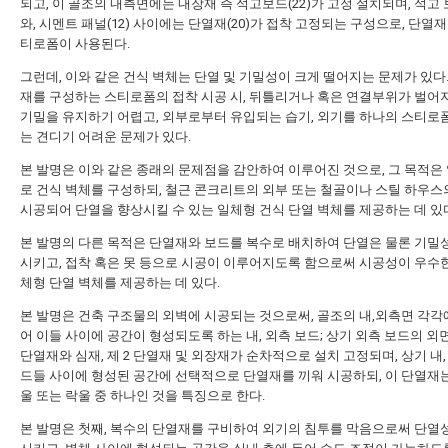
되고, 이 골조의 내측면에는 내장재 즉 석고보드(22)가 고정 설치되며, 석고 보
와, 시멘트 패널(12) 사이에는 단열재(20)가 접착 고정되는 구성으로, 단열
티로폼이 사용된다.
그런데, 이와 같은 건식 벽체는 단열 및 기밀성이 크게 떨어지는 문제가 있다.
재를 구성하는 스티로폼의 접착 시공 시, 뒤틀리거나 혹은 연결부위가 벌어
기밀을 유지하기 어렵고, 외부로부터 유입되는 습기, 외기를 하나의 스티로
는 견디기 어려운 문제가 있다.
본 발명은 이와 같은 종래의 문제점을 감안하여 이루어진 것으로, 그 목적은
로 건식 벽체를 구성하되, 철근 콘크리트의 외부 또는 철골이나 스틸 하우스
시공되어 단열을 향상시킬 수 있는 일체형 건식 단열 벽체를 제공하는 데 있
본 발명의 다른 목적은 단열재와 보드를 복수로 배치하여 단열은 물론 기밀
시키고, 접착 혹은 못 등으로 시공이 이루어지도록 함으로써 시공성이 우수한
체형 단열 벽체를 제공하는 데 있다.
본 발명은 건축 구조물의 외벽에 시공되는 것으로써, 골조의 내,외측면 각각
어 이들 사이에 공간이 형성되도록 하는 내, 외측 보드; 상기 외측 보드의 외면
단열재와 심재, 제 2 단열재 및 외장재가 순차적으로 설치 고정되며, 상기 내,
드들 사이에 형성된 공간에 선택적으로 단열재를 끼워 시공하되, 이 단열재
울 또는 락울 중 하나인 것을 특징으로 한다.
본 발명은 첫째, 복수의 단열재를 구비하여 외기의 침투를 막음으로써 단열