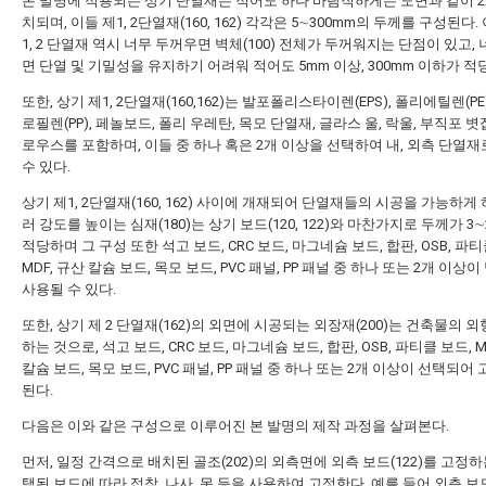
본 발명에 적용되는 상기 단열재는 적어도 하나 바람직하게는 도면과 같이 2
치되며, 이들 제1, 2단열재(160, 162) 각각은 5∼300mm의 두께를 구성된다.
1, 2 단열재 역시 너무 두꺼우면 벽체(100) 전체가 두꺼워지는 단점이 있고,
면 단열 및 기밀성을 유지하기 어려워 적어도 5mm 이상, 300mm 이하가 적
또한, 상기 제1, 2단열재(160,162)는 발포폴리스타이렌(EPS), 폴리에틸렌(PE
로필렌(PP), 페놀보드, 폴리 우레탄, 목모 단열재, 글라스 울, 락울, 부직포 볏
로우스를 포함하며, 이들 중 하나 혹은 2개 이상을 선택하여 내, 외측 단열
수 있다.
상기 제1, 2단열재(160, 162) 사이에 개재되어 단열재들의 시공을 가능하게
러 강도를 높이는 심재(180)는 상기 보드(120, 122)와 마찬가지로 두께가 3∼
적당하며 그 구성 또한 석고 보드, CRC 보드, 마그네슘 보드, 합판, OSB, 파티
MDF, 규산 칼슘 보드, 목모 보드, PVC 패널, PP 패널 중 하나 또는 2개 이상
사용될 수 있다.
또한, 상기 제 2 단열재(162)의 외면에 시공되는 외장재(200)는 건축물의 
하는 것으로, 석고 보드, CRC 보드, 마그네슘 보드, 합판, OSB, 파티클 보드, M
칼슘 보드, 목모 보드, PVC 패널, PP 패널 중 하나 또는 2개 이상이 선택되어
된다.
다음은 이와 같은 구성으로 이루어진 본 발명의 제작 과정을 살펴본다.
먼저, 일정 간격으로 배치된 골조(202)의 외측면에 외측 보드(122)를 고정하
택된 보드에 따라 접착, 나사, 못 등을 사용하여 고정한다. 예를 들어 외측 보드