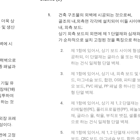
건축 구조물의 외벽에 시공되는 것으로써,
 더욱 상
골조의 내,외측면 각각에 설치되어 이들 사이
 및 생산
내, 외측 보드;
상기 외측 보드의 외면에 제 1 단열재와 심재와
가 순차적으로 설치 고정된 것을 특징으로 하는
벽에 시
제 1항에 있어서, 상기 보드 사이에 형
공하되, 이 단열재는 글라스 울 또는 락
내력벽으로
하는 건식 일체형 단열 벽체.
종 패널과
제 1항에 있어서, 상기 내, 외측 보드 및
드, 마그네슘 보드, 합판, OSB, 파티클 보
 기밀 유
모 보드, PVC 패널, PP 패널 중 하나
장재(18)
형 단열 벽체.
 침투하여
거하는 것
제 1항에 있어서, 상기 제 1, 2 단열재
리에틸렌(PE), 폴리프로필렌(PP), 페놀
재, 글라스 울, 락울, 부직포 볏집, 셀
 외장 프레
으로 하는 건식 일체형 단열 벽체.
구성이다.
제 1항에 있어서, 제 1, 2 단열재 사
측면에 고정
보드, CRC 보드, 마그네슘 보드, 합판, O