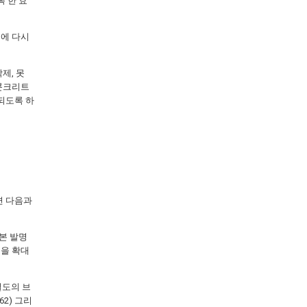
 한 효
측에 다시
제, 못
 콘크리트
되도록 하
면 다음과
 본 발명
분을 확대
별도의 브
62) 그리