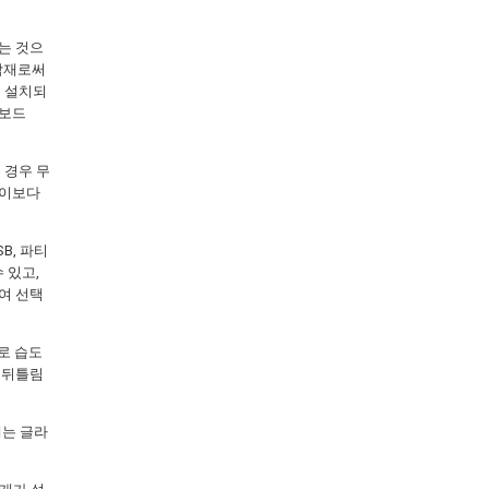
되는 것으
마감재로써
에 설치되
 보드
운 경우 무
 이보다
SB, 파티
수 있고,
여 선택
으로 습도
 뒤틀림
재는 글라