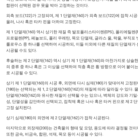
합판이 선택된 경우 못을 박아 고정하는 것이다.
외측 보드(122)가 고정되며, 제 1 단열재(160)가 외측 보드(122)에 접착 시
울러, 나사 혹은 타카 핀을 더하여 고정한다.
제 1 단열재(160) 역시 상기한 재질 즉 발포폴리스타이렌(EPS), 폴리에틸렌(P
프로필렌(PP), 페놀보드, 폴리 우레탄, 목모 단열재, 글라스 울, 락울, 부직포 
룰로우스 중 하나를 선택하여 시공하되, 이들 이외에 다른 재질의 단열재가
시공될 수도 있다.
후술하는 제 2 단열재(162) 역시 상기 제 1 단열재(160)와 마찬가지로 상술
의 종류 중 하나 혹은 그 이상을 선택하여 적층 혹은 횡 방향으로 이어 붙이
로 시공될 수 있다.
상기 제 1 단열재(160)의 시공 후, 외면에 다시 심재(180)가 맞대어져 고정된
(180)는 선택되는 제 1, 2 단열재(160)(162)의 재질에 따라 달라질 수 있다. 물
단열재(160)(162)와 유사한 재질이 선택될 수는 있으나, 벽체의 강도와 기밀
성, 단열성을 감안하여 선택되고, 접착제 혹은 나사 혹은 타커 핀으로 제 2 
고정 설치된다.
상기 심재(180)의 외면에 제 2 단열재(162)가 접착 시공된다.
마지막으로 외장재(200)는 건축물의 형태 및 모양, 용도에 따라 결정될 것이
또한 금속, 비금속, 합판, 석재, 목모 등이 시공될 수 있다.