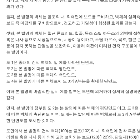
시키고, 벽체 사이에 형성되는 공간을 실내 측에 두어 습도 조절이 가능하도록
과가 있다.
둘째, 본 발명의 벽체는 골조의 내, 외측면에 보드를 구비하고, 벽체의 실외
보드 즉 마감재를 구비함으로써, 견고하고 기밀성이 향상된 효과를 갖는다.
셋째, 본 발명의 벽체는 철근 콘크리트, 철골, 목조 스틸 하우스의 외벽에 접착
혹은 나사 등으로 시공됨으로써, 시공이 용이하고, 스틸 하우스, 묵조, 철근
등이 갖지 못하는 단열성을 보완하며, 아울러 외관이 미려한 건축 구조물이 
는 발명이다.
도 1은 종래의 건식 벽체의 일 예를 나타낸 단면도,
도 2는 본 발명에 따른 벽체의 평단면도,
도 3은 본 발명에 따른 벽체의 측단면도,
도 4는 본 발명에 따른 벽체로써 도 3의 A부분을 확대한 단면도,
이하 본 발명의 바람직한 실시 예를 첨부된 도면에 의거하여 상세히 설명하
같다.
먼저, 본 발명에 첨부된 도 2는 본 발명에 따른 벽체의 평단면도 이고, 도 3은
에 따른 벽체의 측단면도 이며, 도 4는 본 발명에 따른 벽체로써 도 3의 A부
한 단면도를 도시한 것이다.
도면에서 본 발명의 건식 벽체(100)는 골조(102)의 내, 외측면에 접착 혹은 
라켓트 혹은 나사 등에 의해 고정 설치되는 보드(120)(122)와, 단열재(160)(1