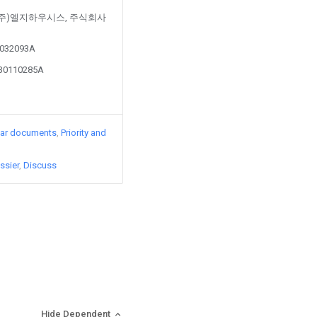
d by (주)엘지하우시스, 주식회사
20032093A
130110285A
lar documents
Priority and
ssier
Discuss
Hide Dependent