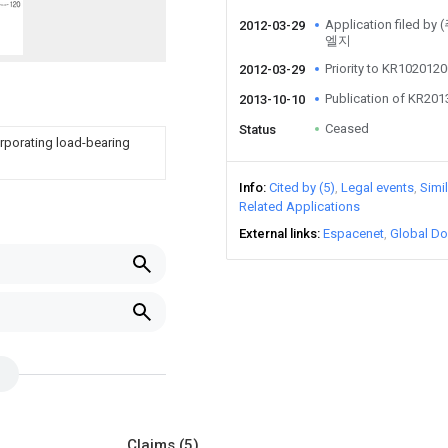
Application file
2012-03-29
엘지
Priority to KR10201
2012-03-29
Publication of KR20
2013-10-10
Ceased
Status
orporating load-bearing
Info
Cited by (5)
Legal events
Simi
Related Applications
External links
Espacenet
Global Do
Claims
(5)