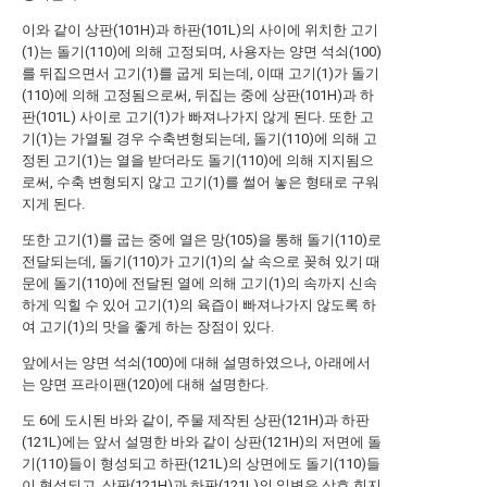
이와 같이 상판(101H)과 하판(101L)의 사이에 위치한 고기
(1)는 돌기(110)에 의해 고정되며, 사용자는 양면 석쇠(100)
를 뒤집으면서 고기(1)를 굽게 되는데, 이때 고기(1)가 돌기
(110)에 의해 고정됨으로써, 뒤집는 중에 상판(101H)과 하
판(101L) 사이로 고기(1)가 빠져나가지 않게 된다. 또한 고
기(1)는 가열될 경우 수축변형되는데, 돌기(110)에 의해 고
정된 고기(1)는 열을 받더라도 돌기(110)에 의해 지지됨으
로써, 수축 변형되지 않고 고기(1)를 썰어 놓은 형태로 구워
지게 된다.
또한 고기(1)를 굽는 중에 열은 망(105)을 통해 돌기(110)로
전달되는데, 돌기(110)가 고기(1)의 살 속으로 꽂혀 있기 때
문에 돌기(110)에 전달된 열에 의해 고기(1)의 속까지 신속
하게 익힐 수 있어 고기(1)의 육즙이 빠져나가지 않도록 하
여 고기(1)의 맛을 좋게 하는 장점이 있다.
앞에서는 양면 석쇠(100)에 대해 설명하였으나, 아래에서
는 양면 프라이팬(120)에 대해 설명한다.
도 6에 도시된 바와 같이, 주물 제작된 상판(121H)과 하판
(121L)에는 앞서 설명한 바와 같이 상판(121H)의 저면에 돌
기(110)들이 형성되고 하판(121L)의 상면에도 돌기(110)들
이 형성되고, 상판(121H)과 하판(121L)의 일변은 상호 힌지