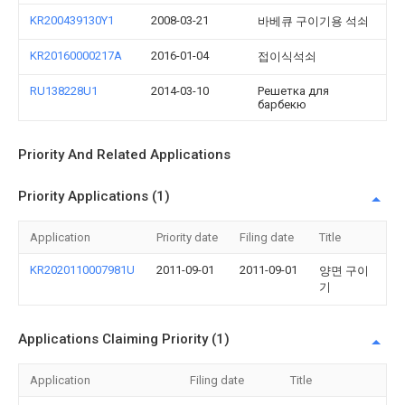
KR200439130Y1
2008-03-21
바베큐 구이기용 석쇠
KR20160000217A
2016-01-04
접이식석쇠
RU138228U1
2014-03-10
Решетка для
барбекю
Priority And Related Applications
Priority Applications (1)
Application
Priority date
Filing date
Title
KR2020110007981U
2011-09-01
2011-09-01
양면 구이
기
Applications Claiming Priority (1)
Application
Filing date
Title