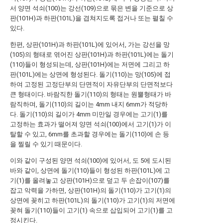
서 양면 석쇠(100)는 강선(109)으로 묶은 변을 기준으로 상
판(101H)과 하판(101L)을 겹쳐지도록 접거나 또는 펼칠 수
있다.
한편, 상판(101H)과 하판(101L)에 있어서, 가는 강선을 망
(105)의 형태로 엮어진 상판(101H)과 하판(101L)에는 돌기
(110)들이 형성되는데, 상판(101H)에는 저면에 그리고 하
판(101L)에는 상면에 형성된다. 돌기(110)는 망(105)에 접
하여 고정된 고정단부의 단면적이 자유단부의 단면적보다
큰 형태이다. 바람직한 돌기(110)의 형태는 원뿔형태가 바
람직하며, 돌기(110)의 길이는 4mm 내지 6mm가 적당하
다. 돌기(110)의 길이가 4mm 미만일 경우에는 고기(1)를
고정하는 효과가 떨어져 양면 석쇠(100)에서 고기(1)가 이
탈할 수 있고, 6mm를 초과할 경우에는 돌기(110)에 손 등
을 찔릴 수 있기 때문이다.
이와 같이 구성된 양면 석쇠(100)에 있어서, 도 5에 도시된
바와 같이, 상면에 돌기(110)들이 형성된 하판(101L)에 고
기(1)를 올려놓고 상판(101H)으로 덮고 두 손잡이(107)를
잡고 악력을 가하면, 상판(101H)의 돌기(110)가 고기(1)의
상면에 꽂히고 하판(101L)의 돌기(110)가 고기(1)의 저면에
꽂혀 돌기(110)들이 고기(1) 속으로 삽입되어 고기(1)를 고
정시킨다.