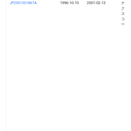
JP2001501867A
1996-10-10
2001-02-13
ナイ
ク・
スナ
コー
ーシ