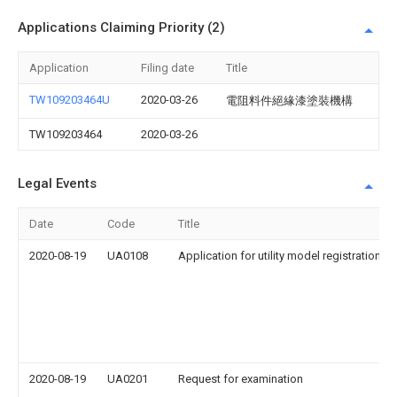
Applications Claiming Priority (2)
Application
Filing date
Title
TW109203464U
2020-03-26
電阻料件絕緣漆塗裝機構
TW109203464
2020-03-26
Legal Events
Date
Code
Title
2020-08-19
UA0108
Application for utility model registration
2020-08-19
UA0201
Request for examination