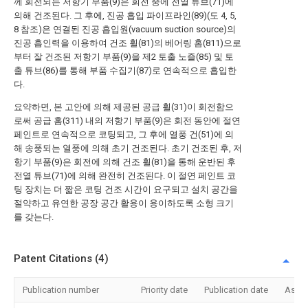
께 회전되는 저항기 부품(9)은 회전 중에 전열 튜브(71)에
의해 건조된다. 그 후에, 진공 흡입 파이프라인(89)(도 4, 5,
8 참조)은 연결된 진공 흡입원(vacuum suction source)의
진공 흡인력을 이용하여 건조 휠(81)의 베어링 홈(811)으로
부터 잘 건조된 저항기 부품(9)을 제2 토출 노즐(85) 및 토
출 튜브(86)를 통해 부품 수집기(87)로 연속적으로 흡입한
다.
요약하면, 본 고안에 의해 제공된 공급 휠(31)이 회전함으
로써 공급 홈(311) 내의 저항기 부품(9)은 회전 동안에 절연
페인트로 연속적으로 코팅되고, 그 후에 열풍 건(51)에 의
해 송풍되는 열풍에 의해 초기 건조된다. 초기 건조된 후, 저
항기 부품(9)은 회전에 의해 건조 휠(81)을 통해 운반된 후
전열 튜브(71)에 의해 완전히 건조된다. 이 절연 페인트 코
팅 장치는 더 짧은 코팅 건조 시간이 요구되고 설치 공간을
절약하고 유연한 공장 공간 활용이 용이하도록 소형 크기
를 갖는다.
Patent Citations (4)
Publication number
Priority date
Publication date
Assi