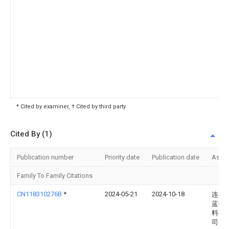
* Cited by examiner, † Cited by third party
Cited By (1)
Publication number
Priority date
Publication date
Assi
Family To Family Citations
CN118310276B
*
2024-05-21
2024-10-18
连云
蓝研
料有
司