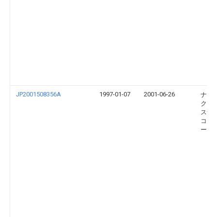
JP2001508356A
1997-01-07
2001-06-26
ナイ
ク・
スナ
コー
ーシ