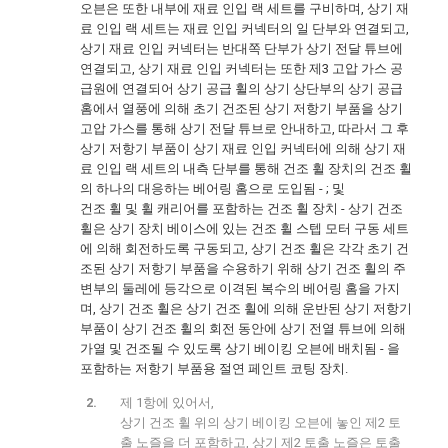
오븐은 또한 내부에 재료 인입 랙 세트를 구비하며, 상기 재
료 인입 랙 세트는 재료 인입 커넥터의 일 단부와 연결되고,
상기 재료 인입 커넥터는 반대쪽 단부가 상기 전달 튜브에
연결되고, 상기 재료 인입 커넥터는 또한 제3 고압 가스 공
급원에 연결되어 상기 공급 휠의 상기 상단부의 상기 공급
홈에서 열풍에 의해 초기 건조된 상기 저항기 부품을 상기
고압 가스를 통해 상기 전달 튜브로 안내하고, 따라서 그 후
상기 저항기 부품이 상기 재료 인입 커넥터에 의해 상기 재
료 인입 랙 세트의 내측 단부를 통해 건조 휠 장치의 건조 휠
의 하나의 대응하는 베어링 홈으로 도입됨 - ; 및
건조 휠 및 휠 캐리어를 포함하는 건조 휠 장치 - 상기 건조
휠은 상기 장치 베이스에 있는 건조 휠 스텝 모터 구동 세트
에 의해 회전하도록 구동되고, 상기 건조 휠은 각각 초기 건
조된 상기 저항기 부품을 수용하기 위해 상기 건조 휠의 주
변부의 둘레에 등각으로 이격된 복수의 베어링 홈을 가지
며, 상기 건조 휠은 상기 건조 휠에 의해 운반된 상기 저항기
부품이 상기 건조 휠의 회전 동안에 상기 전열 튜브에 의해
가열 및 건조될 수 있도록 상기 베이킹 오븐에 배치됨 - 을
포함하는 저항기 부품용 절연 페인트 코팅 장치.
제 1항에 있어서,
상기 건조 휠 위의 상기 베이킹 오븐에 놓인 제2 토
출 노즐을 더 포함하고, 상기 제2 토출 노즐은 토출