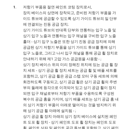
저항기 부품용 절연 페인트 코팅 장치로서,
장치 베이스의 상면에 장착되고, 준비된 저항기 부품을 가
이드 튜브에 공급할 수 있도록 상기 가이드 튜브의 일 단부
에 연결되는 진동 공급 장치;
상기 가이드 튜브의 반대쪽 단부와 연통하는 입구 노즐 및
상기 입구 노즐과 연통하는 입구 채널을 구비한 입구 노즐
홀더 - 상기 입구 노즐은 또한 상기 진동 공급 장치에 의해
공급된 상기 저항기 부품을 상기 가이드 튜브를 통해 상기
입구 노즐로, 그리고 나서 입구 채널을 통해 공급 휠 장치로
안내하기 위해 제1 고압 가스 공급원을 사용함 - ;
상기 장치 베이스 위의 미리 정해진 위치에 있는 공급 휠 장
치 세트 - 상기 공급 휠 장치 세트는 공급 휠 및 배플 세트를
포함하고, 상기 공급 휠은 공급 스텝 모터 구동 세트에 의해
회전하도록 구동되고, 상기 공급 휠은 상기 공급 휠의 주변
부의 둘레에 등각으로 이격되어 있고 상기 공급 휠이 정지
되면 입구 채널로부터 저항기 부품을 수용하도록 구성된
복수의 공급 홈을 가지며, 상기 배플 세트는 상기 공급 홈 내
의 상기 저항기 부품이 아래로 떨어지는 것을 방지하기 위
해 상기 공급 휠 아래에 설치됨 - ;
상기 공급 휠 장치 아래의 상기 장치 베이스에 설치된 페인
트 도포 휠 장치 - 상기 페인트 도포 휠 장치는 페인트 도포
휠, 페인트 상자 및 페인트 공급 튜브를 포함하고, 상기 페인