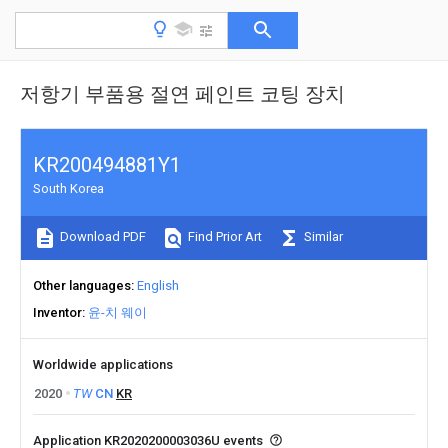
저항기 부품용 절연 페인트 코팅 장치
KR200494881Y1
South Korea
Download PDF
Find Prior Art
Similar
Other languages
English
Inventor
윤-치 웨이
Worldwide applications
2020
TW
CN
KR
Application KR2020200003036U events