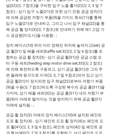
널(22)(도 7 참조)을 구비한 입구 노즐 홀더(2)(도 2, 3 및 7
참조) - 상기 입구 노즐(21)은 또한 상기 진동 공급 장치(1)
에 의해 공급된 저항기 부품(9)을 가이드 튜브(11)를 통해
입구 노즐(21)로 안내하고, 그리고 나서 입구 채널(22)을 통
해 공급 휠 장치(3)(도 7 참조)로 안내하기 위해 제1 고압 가
스 공급원(미도시)을 사용함 - ;
장치 베이스(10) 위의 미리 정해진 위치에 놓여지고(set) 공
급 휠(31) 및 배플 세트(baffle set;32)(도 2 및 6 참조)를 포
함하는 공급 휠 장치(3) - 상기 공급 휠(31)은 공급 스텝 모
터 구동 세트(feeding step motor drive set;33)(도 2 참조)
에 의해 회전하도록 구동되고, 상기 공급 휠(31)은 그의 주
변 둘레에 등각으로 이격(도 3, 7 및 9 참조)되어 있고 상기
공급 휠(31)이 정지되면 입구 채널(22)로부터 저항기 부품
(9)을 수용(도 7 참조)하도록 구성된 복수의 공급 홈(311)을
가지며, 상기 배플 세트(32)는 공급 홈(311) 내의 저항기 부
품(9)이 아래로 떨어지는 것을 방지하기 위해 공급 휠(31)
아래에 설치됨 - ;
공급 휠 장치(3) 아래의 장치 베이스(10)에 설치된 페인트
도포 휠 장치(4) - 상기 페인트 도포 휠 장치(4)는 페인트 도
포 휠(41)(도 2, 3 및 6 참조), 페인트 상자(42) 및 페인트 공
급 튜브(43)(도 2 및 3 참조)를 포함하고, 상기 페인트 도포