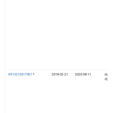
KR102138179B1
*
2018-02-21
2020-08-11
에스
케이(