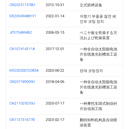
CN202511578U
2012-10-31
立式烘烤设备
KR200494881Y1
2022-01-14
저항기 부품용 절연 페
인트 코팅 장치
JP3754894B2
2006-03-15
ベニヤ板を乾燥する方
法および乾燥装置
CN107414311A
2017-12-01
一种全自动太阳能电池
片在线激光刻槽加工设
备
KR20200072085A
2020-06-22
판재 코팅장치
CN207189009U
2018-04-06
一种全自动太阳能电池
片在线激光刻槽加工设
备
CN211029255U
2020-07-17
一种摩托车蹄式制动衬
片自动加工线
CN113731677B
2023-02-17
翻转卸料机构及自动喷
涂装置