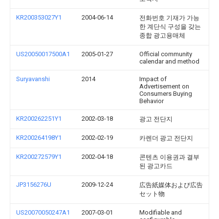
KR200353027Y1
2004-06-14
전화번호 기재가 가능
한 계단식 구성을 갖는
종합 광고용매체
US20050017500A1
2005-01-27
Official community
calendar and method
Suryavanshi
2014
Impact of
Advertisement on
Consumers Buying
Behavior
KR200262251Y1
2002-03-18
광고 전단지
KR200264198Y1
2002-02-19
카렌더 광고 전단지
KR200272579Y1
2002-04-18
콘텐츠 이용권과 결부
된 광고카드
JP3156276U
2009-12-24
広告紙媒体および広告
セット物
US20070050247A1
2007-03-01
Modifiable and