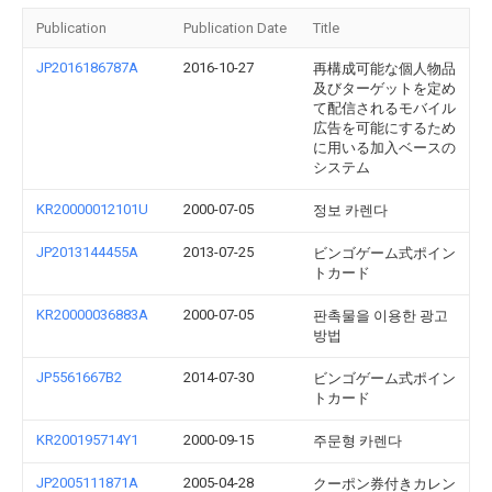
Publication
Publication Date
Title
JP2016186787A
2016-10-27
再構成可能な個人物品
及びターゲットを定め
て配信されるモバイル
広告を可能にするため
に用いる加入ベースの
システム
KR20000012101U
2000-07-05
정보 카렌다
JP2013144455A
2013-07-25
ビンゴゲーム式ポイン
トカード
KR20000036883A
2000-07-05
판촉물을 이용한 광고
방법
JP5561667B2
2014-07-30
ビンゴゲーム式ポイン
トカード
KR200195714Y1
2000-09-15
주문형 카렌다
JP2005111871A
2005-04-28
クーポン券付きカレン