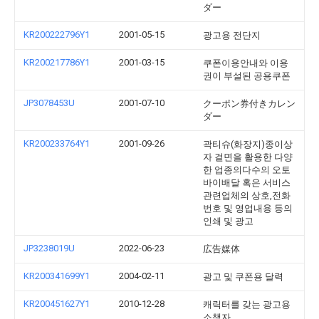
ダー
KR200222796Y1
2001-05-15
광고용 전단지
KR200217786Y1
2001-03-15
쿠폰이용안내와 이용
권이 부설된 공용쿠폰
JP3078453U
2001-07-10
クーポン券付きカレン
ダー
KR200233764Y1
2001-09-26
곽티슈(화장지)종이상
자 겉면을 활용한 다양
한 업종의다수의 오토
바이배달 혹은 서비스
관련업체의 상호,전화
번호 및 영업내용 등의
인쇄 및 광고
JP3238019U
2022-06-23
広告媒体
KR200341699Y1
2004-02-11
광고 및 쿠폰용 달력
KR200451627Y1
2010-12-28
캐릭터를 갖는 광고용
소책자