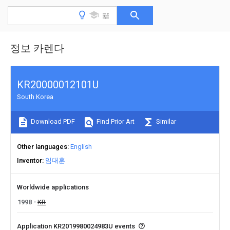
정보 카렌다
KR20000012101U
South Korea
Download PDF
Find Prior Art
Similar
Other languages
English
Inventor
임대훈
Worldwide applications
1998
KR
Application KR2019980024983U events