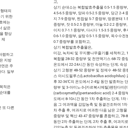
고,
상기 순대소는 복합발효추출물 0.5-1.5 중량부, 
 형태의
4.5-6.5 중량부, 양파 0.5-2.5 중량부, 당근 2-
하기 위한
지 7-9 중량부, 찐찹쌀 5-7 중량부, 땅콩분태 1.5-
4호에는
중량부, 잣 0.5-2.5 중량부, 마늘 0.2-2.2 중량부
서 삶은
이지 0.7-1.1 중량부, 다시다 1.5-3.5 중량부, 후
율을 향상
0.6-1.0 중량부, 설탕 0.5-1.5 중량부, 옥수수전분
 제
0.7 중량부를 포함하고,
상기 복합발효추출물은,
미강, 녹차씨 및 꾸지뽕나무줄기를 세척하고, 1
 저렴하고
복합물 28-32 중량부 및 천연액기스 68-72 중
은 지방
온도에서 22-24시간 동안 숙성하는 단계; 숙성
당면은 주
상기 고형분 48-52 중량부 및 정제수 48-52
다. 일부
스 아시도필루스(Lactobacillus acidophilus
후 32-36℃의 온도에서 2-4일 동안 발효하는 단계
 목적은
량부 및 3-아미노-3-(카르복시메틸)펜탄다이(디)온
 순대를
(carboxymethyl)pentanedioic acid) 2-
도에서 8-10시간 동안 1차 추출하는 단계; 1차
음 그 여과액을 감압농축 및 동결건조하여 1차 
 또 다른
차 추출 후, 여과지로 여과한 다음 남은 고형물 8-
중량부 및 헥산 43-47 중량부를 혼합하고, 78-
동안 2차 추출하는 단계; 2차 추출 후, 여과지
감압농축 및 동결건조하여 2차 추출물을 제조하는