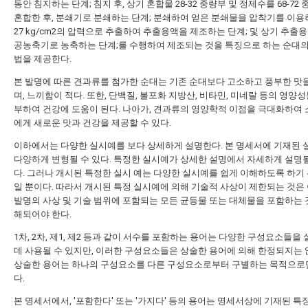
동안 침지하는 단계; 침지 후, 상기 혼합물 28-32 중량부 및 정제수를 68-72
혼합한 후, 분쇄기로 분쇄하는 단계; 분쇄하여 얻은 분쇄물을 압착기를 이용하
27 kg/cm2의 압력으로 추출하여 추출용액을 제조하는 단계; 및 상기 추출
공농축기로 농축하는 단계;를 수행하여 제조되는 것을 특징으로 하는 순대
법을 제공한다.
본 발명에 따른 견과류를 첨가한 순대는 기존 순대보다 고소하고 풍부한 맛
며, 느끼함이 적다. 또한, 단백질, 불포화 지방산, 비타민, 미네랄 등의 영양
부하여 건강에 도움이 된다. 나아가, 견과류의 영양학적 이점을 극대화하여
에게 새로운 맛과 건강을 제공할 수 있다.
이하에서는 다양한 실시예를 보다 상세하게 설명한다. 본 명세서에 기재된
다양하게 변형될 수 있다. 특정한 실시예가 상세한 설명에서 자세하게 설명될
다. 그러나 개시된 특정한 실시 예는 다양한 실시예를 쉽게 이해하도록 하기 
일 뿐이다. 따라서 개시된 특정 실시예에 의해 기술적 사상이 제한되는 것은 
발명의 사상 및 기술 범위에 포함되는 모든 균등물 또는 대체물을 포함하는 
해되어야 한다.
1차, 2차, 제1, 제2 등과 같이 서수를 포함하는 용어는 다양한 구성요소들을
데 사용될 수 있지만, 이러한 구성요소들은 상술한 용어에 의해 한정되지는 
상술한 용어는 하나의 구성요소를 다른 구성요소로부터 구별하는 목적으로
다.
본 명세서에서, '포함한다' 또는 '가지다' 등의 용어는 명세서상에 기재된 특징