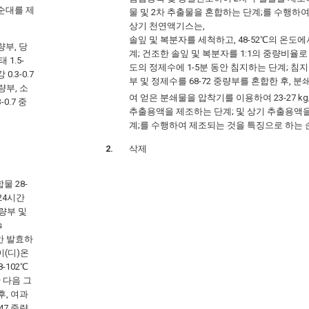
순대를 제
물 및 2차 추출물을 혼합하는 단계;를 수행하여
상기 천연액기스는,
솔잎 및 복분자를 세척하고, 48-52℃의 온도에
중량부, 당
계; 건조한 솔잎 및 복분자를 1:1의 중량비율로 
 1.5-
도의 정제수에 1-5분 동안 침지하는 단계; 침지 후
0.3-0.7
부 및 정제수를 68-72 중량부를 혼합한 후, 
중량부, 소
여 얻은 분쇄물을 압착기를 이용하여 23-27 kg
-0.7 중
추출용액을 제조하는 단계; 및 상기 추출용액
계;를 수행하여 제조되는 것을 특징으로 하는 
삭제
물 28-
-24시간
중량부 및
s
동안 발효하
이(디)온
8-102℃
 다음 그
후, 여과
47 중량