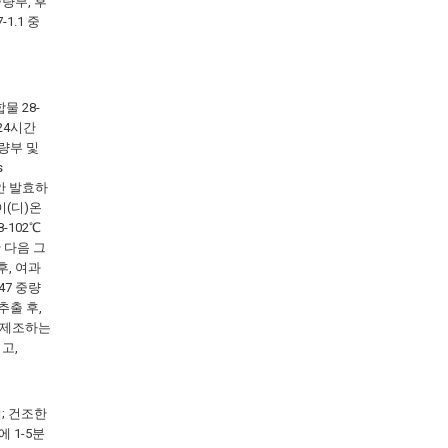
 중량부, 후
-1.1 중
물 28-
-24시간
중량부 및
s
동안 발효하
이(디)온
8-102℃
 다음 그
후, 여과
47 중량
추출 후,
 제조하는
고,
; 건조한
 1-5분