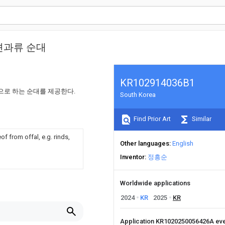
견과류 순대
KR102914036B1
으로 하는 순대를 제공한다.
South Korea
Find Prior Art
Similar
f from offal, e.g. rinds,
Other languages
English
Inventor
정흥순
Worldwide applications
2024
KR
2025
KR
Application KR1020250056426A ev