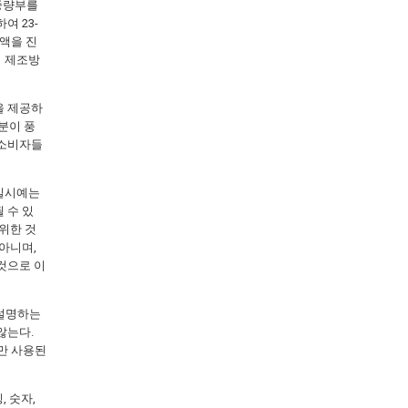
 중량부를
여 23-
용액을 진
의 제조방
을 제공하
성분이 풍
 소비자들
 실시예는
 수 있
위한 것
아니며,
것으로 이
 설명하는
않는다.
만 사용된
, 숫자,