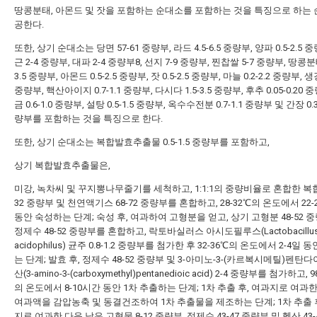
땅콩분태, 아몬드 및 잣을 포함하는 순대소를 포함하는 것을 특징으로 하는 
공한다.
또한, 상기 순대소는 당면 57-61 중량부, 라드 4.5-6.5 중량부, 양파 0.5-2.5 
근 2-4 중량부, 대파 2-4 중량부8, 선지 7-9 중량부, 찐찹쌀 5-7 중량부, 땅콩분태
3.5 중량부, 아몬드 0.5-2.5 중량부, 잣 0.5-2.5 중량부, 마늘 0.2-2.2 중량부, 생강 
중량부, 핵산아이지 0.7-1.1 중량부, 다시다 1.5-3.5 중량부, 후추 0.05-0.20 
금 0.6-1.0 중량부, 설탕 0.5-1.5 중량부, 옥수수전분 0.7-1.1 중량부 및 간장 0.3
량부를 포함하는 것을 특징으로 한다.
또한, 상기 순대소는 복합발효추출물 0.5-1.5 중량부를 포함하고,
상기 복합발효추출물은,
미강, 녹차씨 및 꾸지뽕나무줄기를 세척하고, 1:1:1의 중량비율로 혼합한 복합
32 중량부 및 천연액기스 68-72 중량부를 혼합하고, 28-32℃의 온도에서 22
동안 숙성하는 단계; 숙성 후, 여과하여 고형분을 얻고, 상기 고형분 48-52 
정제수 48-52 중량부를 혼합하고, 락토바실러스 아시도필루스(Lactobacillu
acidophilus) 균주 0.8-1.2 중량부를 첨가한 후 32-36℃의 온도에서 2-4일 
는 단계; 발효 후, 정제수 48-52 중량부 및 3-아미노-3-(카르복시메틸)펜탄다
산(3-amino-3-(carboxymethyl)pentanedioic acid) 2-4 중량부를 첨가하고, 9
의 온도에서 8-10시간 동안 1차 추출하는 단계; 1차 추출 후, 여과지로 여과한
여과액을 감압농축 및 동결건조하여 1차 추출물을 제조하는 단계; 1차 추출 
지로 여과한 다음 남은 고형물 8-12 중량부, 정제수 43-47 중량부 및 헥산 43-