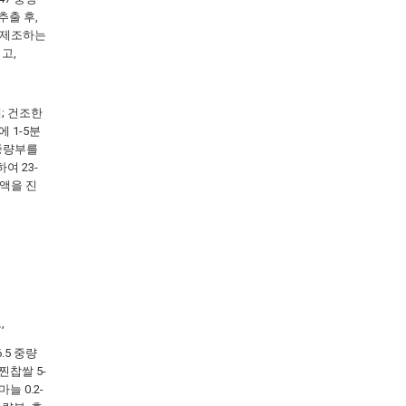
추출 후,
 제조하는
고,
; 건조한
 1-5분
 중량부를
여 23-
용액을 진
,
.5 중량
 찐찹쌀 5-
마늘 0.2-