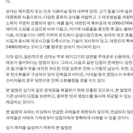
다.
순대는 돼지창자 또는 인조 식용비닐 등의 내부에 당면, 고기 등을 다져 넣은
대중화된 식품으로서, 다양한 종류의 순대를 개발하고 그 제조방법을 개량
노력이 꾸준히 진행되어 왔다. 예를 들어, 대한민국 특허공개 제 2000-2795
돼지의 소장을 소금으로 비벼 다듬고, 여기에 내용물을 충진한 후 끓는 물에
다음, 이것을 다시 -20℃ 이하의 온도에서 급냉시킴으로써, 순대의 제조 효
시킴과 동시에 제조시간을 단축시키는 기술이 개시되어 있고, 대한민국 특허
240820호에는 오리고기를 함유한 순대가 개시되어 있다.
이와 같이, 일반적으로 순대는 주로 돼지고기와 당면을 주재료로 사용하여,
제조가 용이하다는 장점이 있다. 그러나, 다음과 같은 단점이 존재한다. 당면
과 잘 어울려 맛을 내지만 과도한 지방 섭취로 인해 느끼함이 남는다. 또한, 
로 탄수화물로 구성되어 있어 단백질과 비타민, 미네랄 등의 영양소가 부족하
소비자들의 경우 당면으로 인해 소화불량을 겪을 수도 있다.
본 발명은 상기와 같은 문제점을 해결하기 위해 안출된 것으로서, 본 발명의
기존 순대의 단점을 보완하고, 풍부한 맛과 영양소를 동시에 제공할 수 있는
제공하는 것이다.
본 발명의 과제는 이상에서 언급한 과제들로 제한되지 않으며, 언급되지 않은
과제들은 아래의 기재로부터 당업자에게 명확하게 이해될 수 있을 것이다.
상기 목적을 달성하기 위하여 본 발명은