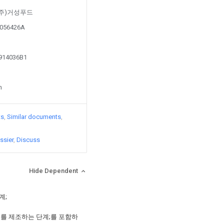
by (주)거성푸드
50056426A
2914036B1
n
ts
Similar documents
ssier
Discuss
Hide Dependent
계;
를 제조하는 단계;를 포함하