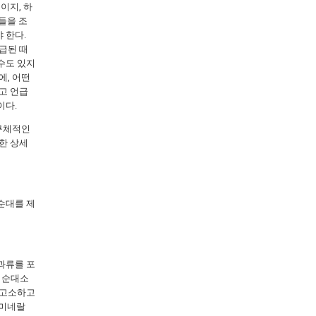
이지, 하
이들을 조
 한다.
급된 때
수도 있지
에, 어떤
고 언급
이다.
 구체적인
한 상세
순대를 제
과류를 포
 순대소
 고소하고
 미네랄