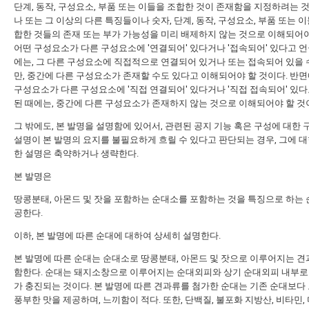
단계, 동작, 구성요소, 부품 또는 이들을 조합한 것이 존재함을 지정하려는 것
나 또는 그 이상의 다른 특징들이나 숫자, 단계, 동작, 구성요소, 부품 또는 
합한 것들의 존재 또는 부가 가능성을 미리 배제하지 않는 것으로 이해되어야
어떤 구성요소가 다른 구성요소에 '연결되어' 있다거나 '접속되어' 있다고 언
에는, 그 다른 구성요소에 직접적으로 연결되어 있거나 또는 접속되어 있을 
만, 중간에 다른 구성요소가 존재할 수도 있다고 이해되어야 할 것이다. 반면
구성요소가 다른 구성요소에 '직접 연결되어' 있다거나 '직접 접속되어' 있다
된 때에는, 중간에 다른 구성요소가 존재하지 않는 것으로 이해되어야 할 것
그 밖에도, 본 발명을 설명함에 있어서, 관련된 공지 기능 혹은 구성에 대한
설명이 본 발명의 요지를 불필요하게 흐릴 수 있다고 판단되는 경우, 그에 대
한 설명은 축약하거나 생략한다.
본 발명은
땅콩분태, 아몬드 및 잣을 포함하는 순대소를 포함하는 것을 특징으로 하는 
공한다.
이하, 본 발명에 따른 순대에 대하여 상세히 설명한다.
본 발명에 따른 순대는 순대소로 땅콩분태, 아몬드 및 잣으로 이루어지는 견
함한다. 순대는 돼지소창으로 이루어지는 순대외피와 상기 순대외피 내부로
가 충진되는 것이다. 본 발명에 따른 견과류를 첨가한 순대는 기존 순대보다
풍부한 맛을 제공하며, 느끼함이 적다. 또한, 단백질, 불포화 지방산, 비타민,