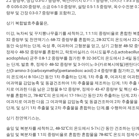
2.2 중량부, 생강 0.3-0.7 중량부, 핵산아이지 0.7-1.1 중량부, 다시다 1.5-3.5
추 0.05-0.20 중량부, 소금 0.6-1.0 중량부, 설탕 0.5-1.5 중량부, 옥수수전분 0.7
량부 및 간장 0.3-0.7 중량부를 포함하고,
상기 복합발효추출물은,
미강, 녹차씨 및 꾸지뽕나무줄기를 세척하고, 1:1:1의 중량비율로 혼합한 복합
32 중량부 및 천연액기스 68-72 중량부를 혼합하고, 28-32℃의 온도에서 22
동안 숙성하는 단계; 숙성 후, 여과하여 고형분을 얻고, 상기 고형분 48-52 
정제수 48-52 중량부를 혼합하고, 락토바실러스 아시도필루스(Lactobacillu
acidophilus) 균주 0.8-1.2 중량부를 첨가한 후 32-36℃의 온도에서 2-4일 
는 단계; 발효 후, 정제수 48-52 중량부 및 3-아미노-3-(카르복시메틸)펜탄다
산(3-amino-3-(carboxymethyl)pentanedioic acid) 2-4 중량부를 첨가하고, 9
의 온도에서 8-10시간 동안 1차 추출하는 단계; 1차 추출 후, 여과지로 여과한
여과액을 감압농축 및 동결건조하여 1차 추출물을 제조하는 단계; 1차 추출 
지로 여과한 다음 남은 고형물 8-12 중량부, 정제수 43-47 중량부 및 헥산 43-
부를 혼합하고, 78-82℃의 온도에서 17-19시간 동안 2차 추출하는 단계; 2차 
여과지로 여과한 다음 그 여과액을 감압농축 및 동결건조하여 2차 추출물을
단계; 및 상기 1차 추출물 및 2차 추출물을 혼합하는 단계;를 수행하여 제조되
상기 천연액기스는,
솔잎 및 복분자를 세척하고, 48-52℃의 온도에서 5-7시간 동안 건조하는 단계
솔잎 및 복분자를 1:1의 중량비율로 혼합한 혼합물을 78-82℃ 온도의 정제수에