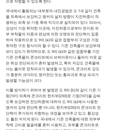
으로 저항할 수 있도록 한다.
국내에서 활용되는 대부분의 내진공법은 도 1과 같이 건축
물 외측에서 보강하고 앵커의 설치 방향이 지진하중이 작
용하는 외측 보-기둥 축에 직각으로 설치되어 있다. 따라서,
강성이 가장 취약한 이곳에, 지진하중으로부터 전이된 외
부 부착물의 자중과 편심에 의한 모멘트와 전단력이 집중
하여 작용하므로 도 9의 (a)와 같은 접합부의 구성은 가장
취약한 구조 형식이라 할 수 있다. 기존 건축물이 보강부재
보다 강도가 취약하므로, 도 9의 (a)와 같은 접합부를 가진
기존 건축물의 콘크리트에서 브릭아웃이나 플라이 아웃 같
은 취성 전단파괴가 흔히 발생하고, 특히 저강도 건축물에
서는 풀아웃 정착파괴가 발생할 수 있으며, 콘크리트 강도
가 충분히 크더라도 앵커전단 또는 휨파괴로 취성 파괴가
발생할 가능성이 크다.
이를 방지하기 위하여 본 발명은 도 9의 (b)와 같이 기존 기
둥(101) 외측에 콘크리트 헌치부(230)로 기둥(101)을 감싸
도록 보강하면 전단하중에 대하여 도 9의 (a)에서 사용한
앵커의 강재 전단력 뿐 아니라, 헌치부(230)의 콘크리트 전
단력이 추가되어 저항하는 과정을 보여주고 있고, 휨강성
도 훨씬 커지게 된다. 국내에서 기존 건축물에 대한 외부부
착에 고비용 철골재를 흔히 사용하고, 외부를 콘크리트로