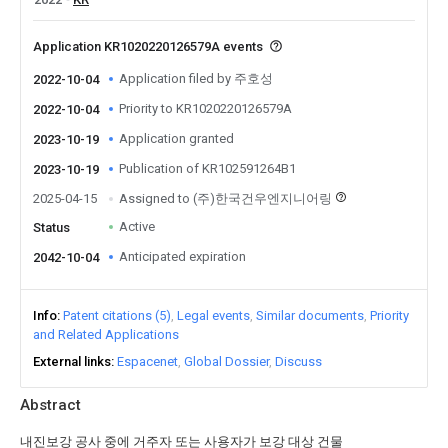
Application KR1020220126579A events
Application filed by 주호성
2022-10-04
Priority to KR1020220126579A
2022-10-04
Application granted
2023-10-19
Publication of KR102591264B1
2023-10-19
2025-04-15
Assigned to (주)한국건우엔지니어링
Active
Status
Anticipated expiration
2042-10-04
Info
Patent citations (5)
Legal events
Similar documents
Priority
and Related Applications
External links
Espacenet
Global Dossier
Discuss
Abstract
내진보강 공사 중에 거주자 또는 사용자가 보강 대상 건물