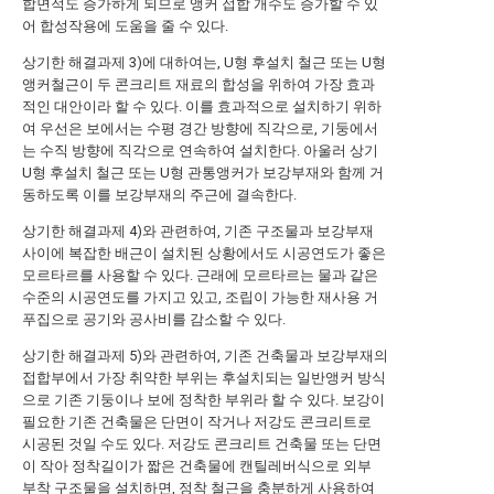
합면적도 증가하게 되므로 앵커 접합 개수도 증가할 수 있
어 합성작용에 도움을 줄 수 있다.
상기한 해결과제 3)에 대하여는, U형 후설치 철근 또는 U형
앵커철근이 두 콘크리트 재료의 합성을 위하여 가장 효과
적인 대안이라 할 수 있다. 이를 효과적으로 설치하기 위하
여 우선은 보에서는 수평 경간 방향에 직각으로, 기둥에서
는 수직 방향에 직각으로 연속하여 설치한다. 아울러 상기
U형 후설치 철근 또는 U형 관통앵커가 보강부재와 함께 거
동하도록 이를 보강부재의 주근에 결속한다.
상기한 해결과제 4)와 관련하여, 기존 구조물과 보강부재
사이에 복잡한 배근이 설치된 상황에서도 시공연도가 좋은
모르타르를 사용할 수 있다. 근래에 모르타르는 물과 같은
수준의 시공연도를 가지고 있고, 조립이 가능한 재사용 거
푸집으로 공기와 공사비를 감소할 수 있다.
상기한 해결과제 5)와 관련하여, 기존 건축물과 보강부재의
접합부에서 가장 취약한 부위는 후설치되는 일반앵커 방식
으로 기존 기둥이나 보에 정착한 부위라 할 수 있다. 보강이
필요한 기존 건축물은 단면이 작거나 저강도 콘크리트로
시공된 것일 수도 있다. 저강도 콘크리트 건축물 또는 단면
이 작아 정착길이가 짧은 건축물에 캔틸레버식으로 외부
부착 구조물을 설치하면, 정착 철근을 충분하게 사용하여