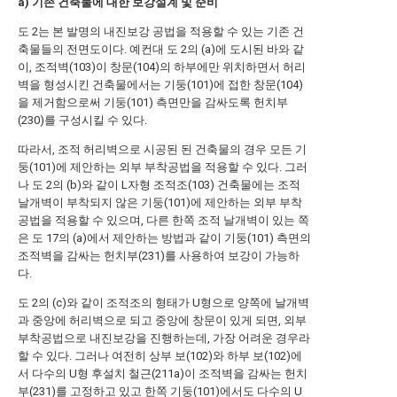
a) 기존 건축물에 대한 보강설계 및 준비
도 2는 본 발명의 내진보강 공법을 적용할 수 있는 기존 건
축물들의 전면도이다. 예컨대 도 2의 (a)에 도시된 바와 같
이, 조적벽(103)이 창문(104)의 하부에만 위치하면서 허리
벽을 형성시킨 건축물에서는 기둥(101)에 접한 창문(104)
을 제거함으로써 기둥(101) 측면만을 감싸도록 헌치부
(230)를 구성시킬 수 있다.
따라서, 조적 허리벽으로 시공된 된 건축물의 경우 모든 기
둥(101)에 제안하는 외부 부착공법을 적용할 수 있다. 그러
나 도 2의 (b)와 같이 L자형 조적조(103) 건축물에는 조적
날개벽이 부착되지 않은 기둥(101)에 제안하는 외부 부착
공법을 적용할 수 있으며, 다른 한쪽 조적 날개벽이 있는 쪽
은 도 17의 (a)에서 제안하는 방법과 같이 기둥(101) 측면의
조적벽을 감싸는 헌치부(231)를 사용하여 보강이 가능하
다.
도 2의 (c)와 같이 조적조의 형태가 U형으로 양쪽에 날개벽
과 중앙에 허리벽으로 되고 중앙에 창문이 있게 되면, 외부
부착공법으로 내진보강을 진행하는데, 가장 어려운 경우라
할 수 있다. 그러나 여전히 상부 보(102)와 하부 보(102)에
서 다수의 U형 후설치 철근(211a)이 조적벽을 감싸는 헌치
부(231)를 고정하고 있고 한쪽 기둥(101)에서도 다수의 U