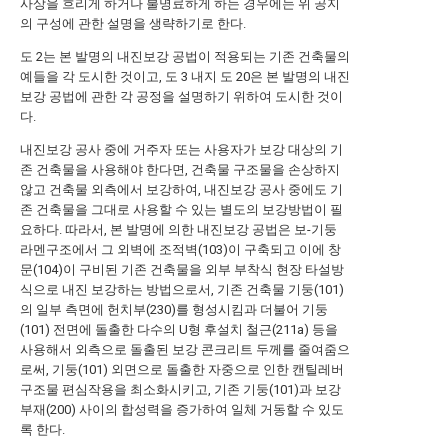
사상을 흐리게 하거나 불명료하게 하는 경우에는 위 공지
의 구성에 관한 설명을 생략하기로 한다.
도 2는 본 발명의 내진보강 공법이 적용되는 기존 건축물의
예들을 각 도시한 것이고, 도 3 내지 도 20은 본 발명의 내진
보강 공법에 관한 각 공정을 설명하기 위하여 도시한 것이
다.
내진보강 공사 중에 거주자 또는 사용자가 보강 대상의 기
존 건축물을 사용해야 한다면, 건축물 구조물을 손상하지
않고 건축물 외측에서 보강하여, 내진보강 공사 중에도 기
존 건축물을 그대로 사용할 수 있는 별도의 보강방법이 필
요하다. 따라서, 본 발명에 의한 내진보강 공법은 보-기둥
라멘구조에서 그 외벽에 조적벽(103)이 구축되고 이에 창
문(104)이 구비된 기존 건축물을 외부 부착식 현장 타설방
식으로 내진 보강하는 방법으로서, 기존 건축물 기둥(101)
의 일부 측면에 헌치부(230)를 형성시킴과 더불어 기둥
(101) 전면에 돌출한 다수의 U형 후설치 철근(211a) 등을
사용해서 외측으로 돌출된 보강 콘크리트 두께를 줄여줌으
로써, 기둥(101) 외면으로 돌출한 자중으로 인한 캔틸레버
구조물 편심작용을 최소화시키고, 기존 기둥(101)과 보강
부재(200) 사이의 합성력을 증가하여 일체 거동할 수 있도
록 한다.