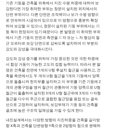
기존 기둥을 건축물 외측에서 지진 수평 하중에 대하여 보
강한다면 가장 취약한 부위는 창문이 설치된 위치에서의
단면 부위이다. 다른 단면은 조적벽이나 보가 수평 방향으
로 연속하여 시공되어 있으므로 이 방향으로 충분히 확장
하여 보강할 수 있으나, 창문이 설치된 기둥 부위에서는 기
둥 폭이 한정되어 있기 때문이다. 본 발명은 이 취약한 부위
에서 기존 기둥의 전면과 측면을 ㄷ자 또는 ㄴ자 형상의 철
근 모르타르 보강 단면으로 감싸도록 설치하여 이 부분의
강도와 강성을 극대화시킨다.
강도와 강성 증가를 위하여 가장 중요한 것은 극한 하중에
서 합성 거동이 가능한 고도의 접합 능력이다. 따라서 본 발
명은 건축물 전면에 1개의 U형 후설치 철근을 사용하고, 건
축물 측면에서도 두 개의 U형 철근을 1개의 기둥에서 양쪽
으로 돌출시켜 헌치부를 설치하고 이 부위를 기존 기둥에 2
개의 관통구멍을 앵커 철근이 관통하여 기둥 양쪽으로 U형
철근이 돌출하여 설치한 3개의 U형 철근위에 3개의 ㅁ자형
철근을 다수의 주근으로 결합한 철근망을 용접 또는 결속
선으로 고정하여 설치하여, 보강부재가 기둥 등의 건축물
골조에 높은 구조적 일체성을 가질 수 있게 한다.
내진설계에서는 다양한 방향의 지진하중을 건축물 길이방
향 X축과 건축물 단변방향 Y축으로 2방향의 힘으로 분해하