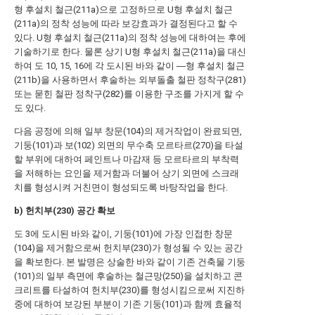
형 후설치 철근(211a)으로 고정하므로 U형 후설치 철근
(211a)의 정착 성능에 따라 보강효과가 결정된다고 할 수
있다. U형 후설치 철근(211a)의 정착 성능에 대하여는 후에
기술하기로 한다. 물론 상기 U형 후설치 철근(211a)을 대신
하여 도 10, 15, 16에 각 도시된 바와 같이 ―형 후설치 철근
(211b)을 사용하면서 후술하는 외부돌출 철판 정착구(281)
또는 묻힌 철판 정착구(282)를 이용한 구조를 가지게 할 수
도 있다.
다음 공정에 의해 일부 창문(104)의 제거작업이 완료되면,
기둥(101)과 보(102) 외면의 무수축 모르타르(270)을 타설
할 부위에 대하여 페인트나 마감재 등 모르타르의 부착력
을 저해하는 요인을 제거함과 더불어 상기 외면에 스크래
치를 형성시켜 거친면이 형성되도록 바탕작업을 한다.
b) 헌치부(230) 공간 확보
도 3에 도시된 바와 같이, 기둥(101)에 가장 인접한 창문
(104)을 제거함으로써 헌치부(230)가 형성될 수 있는 공간
을 확보한다. 본 발명은 상술한 바와 같이 기존 건축물 기둥
(101)의 일부 측면에 후술하는 철근망(250)을 설치하고 콘
크리트를 타설하여 헌치부(230)를 형성시킴으로써 지진하
중에 대하여 보강된 부분이 기존 기둥(101)과 함께 효율적