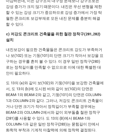
마감하는데, 이는 강구조의 내구성 문제보다 강구조로는
강성 증가가 크지 않기 때문이다. 내진은 우선 변형을 제한
할 수 있는 강성 크기가 중요하므로 강성 증가에서 가장 탁
월한 콘크리트 보강부재로 모든 내진 문제를 충분히 해결
할 수 있다.
c) 저강도 콘크리트 건축물을 위한 철판 정착구(281,282)
설치
내진보강이 필요한 건축물들은 콘크리트 강도가 부족하거
나 보(102) 또는 기둥(101)의 단면 크기가 작아서 보강을 요
구하는 경우를 흔히 볼 수 있다. 이 경우 일반 정착구(283)
로는 정착길이를 만족할 수 없으므로 이에 대한 특별한 대
안이 필요하다.
도 13의 (a)와 같이 보(102)와 기둥(101)을 보강한 건축물에
서, 도 13의 (b)에 도시된 바와 같이 보(102)의 단면은
BEAM-1와 BEAM-2와 같고, 기둥(101)의 단면은 COLUMN-
1과 COLUMN-2와 같다. 그러나, 저강도 콘크리트 건축물이
거나 단면 크기가 작아서 정착길이가 부족할 경우에는
BEAM-2와 COLUMN-2에서와 같이 외부돌출 철판 정착구
(281)를 사용할 수 있다. 도 13의 (B)에서 BEAM-1와
COLUMN-1과 같은 일반 정착구(283)는 묻힘길이 안에서
화학적 부착과 기계적 마찰력에 의해 정착력 결정된다.