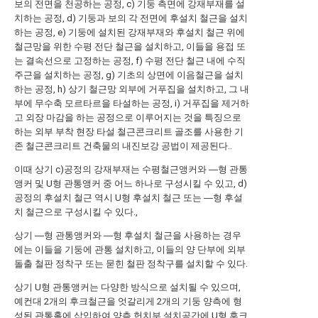
보의 전면을 천공하는 공정, c) 기둥 측면에 강재부재를 설
치하는 공정, d) 기둥과 보의 각 전면에 후설치 철근을 설치
하는 공정, e) 기둥에 설치된 강재부재와 후설치 철근 위에
철근망을 위한 수평 전단 철근을 설치하고, 이들을 용접 또
는 결속선으로 고정하는 공정, f) 수평 전단 철근 내에 수직
주근을 설치하는 공정, g) 기초의 상면에 이음철근을 설치
하는 공정, h) 상기 철근망 외부에 거푸집을 설치하고, 그 내
부에 무수축 모르타르을 타설하는 공정, i) 거푸집을 제거하
고 외장 마감을 하는 공정으로 이루어지는 것을 특징으로
하는 외부 부착 현장 타설 철근콘크리트 골조를 사용한 기
존 철근콘크리트 건축물의 내진보강 공법이 제공된다..
이때 상기 c)공정의 강재부재는 수평철근앵커와 ―형 관통
앵커 및 U형 관통앵커 중 어느 하나로 구성시킬 수 있고, d)
공정의 후설치 철근 역시 U형 후설치 철근 또는 ―형 후설
치 철근으로 구성시킬 수 있다.,
상기 ―형 관통앵커와 ―형 후설치 철근을 사용하는 경우
에는 이들을 기둥에 관통 설치하고, 이들의 양 단부에 외부
돌출 철판 정착구 또는 묻힌 철판 정착구를 설치할 수 있다.
상기 U형 관통앵커는 다양한 방식으로 설치될 수 있으며,
예컨대 2개의 후크철근을 엇갈리게 2개의 기둥 양측에 형
성된 관통홀에 삽입하여 양측 헌치부 설치공간에 U형 후크