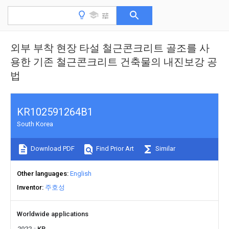
외부 부착 현장 타설 철근콘크리트 골조를 사
용한 기존 철근콘크리트 건축물의 내진보강 공
법
KR102591264B1
South Korea
Download PDF
Find Prior Art
Similar
Other languages
English
Inventor
주호성
Worldwide applications
2022
KR