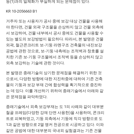
둥(1)과의 일체화가 부실하게 되는 문제점이 있다.
KR
10-2056663
B1
거주자 또는 사용자가 공사 중에 보강 대상 건물을 사용해
야 한다면, 건물 외곽 구조물을 손상하지 않고 건물 외측에
서 보강하여, 건물 내부에서 공사 중에도 건물을 사용할 수
있는 별도의 보강방법이 필요하다. 따라서, 본 발명은 건물
외곽, 철근콘크리트 보-기둥 라멘구조 건축물의 내진보강
공법에 관한 것으로, 보-기둥 내측에는 조적벽과 창호를 설
치한 기존 보-기둥 구조물에서 조적벽 등을 손상하지 않고
외측 보강하는 기술에 관한 것이다.
본 발명은 종래기술의 상기한 문제점을 해결하기 위한 것
으로서, 다양한 방향에 대한 지진하중에 대하여 기존 건축
물의 기둥과 보강 부재 간에 합성력을 획기적으로 증진하
는 데 있다. 이를 개선하기 위하여 종래기술에서 아래와 같
은 문제점을 파악하였다.
종래기술에서 외측 보강부재는 도 1의 사례와 같이 대부분
철골 프레임(다양한 강재 단면 사용한)을 사용하며, 콘크리
트로 피복하였고, 기둥 외측에서 기둥에 직각 방향으로 도
1과 같은 방향으로 2열 앵커 천공으로 시공하고 있다. 이와
같은 공법에 대한 대부분의 국내외 실험결과는 기존 건물