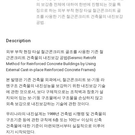
의 보강층 전체에 대하여 한번에 진행되는 것을 특
징으로 하는 외부 부착 현장 타설 철근콘크리트 골
조를 사용한 기존 철근콘크리트 건축물의 내진보강
공법.
Description
외부 부착 현장 타설 철근콘크리트 골조를 사용한 기존 철
근콘크리트 건축물의 내진보강 공법{Seismic Retrofit
Method for Reinforced Concrete Buildings by Using
External Cast-in-place Reinforced Concrete Frames}
본 발명은 기존 건축물 외곽에서, 철근콘크리트 보-기둥 라
멘구조 건축물의 내진성능을 보강하기 위한 내진보강 기술
에 관한 것으로서, 보다 구체적으로는 조적벽과 창호가 설
치되어 있는 보-기둥 구조물에서 구조물을 손상하지 않고
외측 보강으로 내진보강하는 기술에 관한 것이다.
우리나라의 내진설계는 1988년 건축법 시행령 및 건축물의
구조기준 등에 관한 규칙에 6층 또는 10만㎡ 이상의 신축
건축물에 대한 기준이 마련되면서부터 실질적으로 이루어
지기 시작되었다.