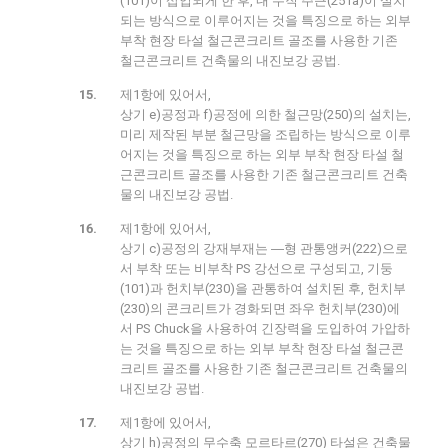
(101)이 삽입되게 한 후, 내 수직 주근(251a)이 설치
되는 방식으로 이루어지는 것을 특징으로 하는 외부
부착 현장 타설 철근콘크리트 골조를 사용한 기존
철근콘크리트 건축물의 내진보강 공법.
제1항에 있어서,
상기 e)공정과 f)공정에 의한 철근망(250)의 설치는,
미리 제작된 부분 철근망을 조립하는 방식으로 이루
어지는 것을 특징으로 하는 외부 부착 현장 타설 철
근콘크리트 골조를 사용한 기존 철근콘크리트 건축
물의 내진보강 공법.
제1항에 있어서,
상기 c)공정의 강재부재는 ―형 관통앵커(222)으로
서 부착 또는 비부착 PS 강선으로 구성되고, 기둥
(101)과 헌치부(230)을 관통하여 설치된 후, 헌치부
(230)의 콘크리트가 경화되면 좌우 헌치부(230)에
서 PS Chuck을 사용하여 긴장력을 도입하여 가압하
는 것을 특징으로 하는 외부 부착 현장 타설 철근콘
크리트 골조를 사용한 기존 철근콘크리트 건축물의
내진보강 공법.
제1항에 있어서,
상기 h)공정의 무수축 모르타르(270) 타설은 건축물