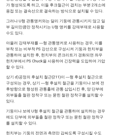
가 형성되도록 하고, 이들 후크철근이 겹치는 부분 2개소에
용접 또는 결속선으로 결속하는 방식으로 설치될 수 있다.
그러나 U형 관통앵커와는 달리 기둥에 관통시키지 않고 일
부 길이만큼만 정착시키는 U형 앵커를 강재부재로 사용할
수도 있다.
아울러 강재부재를 ―형 관통앵커로 사용하는 경우, 이를
부착 또는 비부착 PS 강선으로 구성시켜 기둥과 헌치부을
관통하여 설치한 후, 헌치부의 콘크리트가 경화되면 좌우
헌치부에서 PS Chuck을 사용하여 긴장력을 도입하여 가압
할 수 있다.
상기 d)공정의 후설치 철근(211)이 ―형 후설치 철근으로
구성되는 경우, 상기 ―형 후설치 철근을 기둥이나 보에 전
후방향으로 형성된 관통홀에 관통 삽입시킨 후, 양 단부에
외부돌출 철판 정착구 또는 묻힌 철판 정착구를 설치할 수
있다.
기둥이나 보에 U형 후설치 철근을 관통하여 설치하는 경우
에도 단부에 외부돌출 철판 정착구 또는 묻힌 철판 정착구
를 설치할 수 있다.
헌치부는 기둥의 전면과 측면만 감싸도록 구성시킬 수도