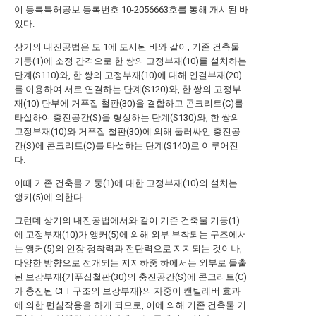
이 등록특허공보 등록번호 10-2056663호를 통해 개시된 바
있다.
상기의 내진공법은 도 1에 도시된 바와 같이, 기존 건축물
기둥(1)에 소정 간격으로 한 쌍의 고정부재(10)를 설치하는
단계(S110)와, 한 쌍의 고정부재(10)에 대해 연결부재(20)
를 이용하여 서로 연결하는 단계(S120)와, 한 쌍의 고정부
재(10) 단부에 거푸집 철판(30)을 결합하고 콘크리트(C)를
타설하여 충진공간(S)을 형성하는 단계(S130)와, 한 쌍의
고정부재(10)와 거푸집 철판(30)에 의해 둘러싸인 충진공
간(S)에 콘크리트(C)를 타설하는 단계(S140)로 이루어진
다.
이때 기존 건축물 기둥(1)에 대한 고정부재(10)의 설치는
앵커(5)에 의한다.
그런데 상기의 내진공법에서와 같이 기존 건축물 기둥(1)
에 고정부재(10)가 앵커(5)에 의해 외부 부착되는 구조에서
는 앵커(5)의 인장 정착력과 전단력으로 지지되는 것이나,
다양한 방향으로 전개되는 지지하중 하에서는 외부로 돌출
된 보강부재{거푸집철판(30)의 충진공간(S)에 콘크리트(C)
가 충진된 CFT 구조의 보강부재}의 자중이 캔틸레버 효과
에 의한 편심작용을 하게 되므로, 이에 의해 기존 건축물 기