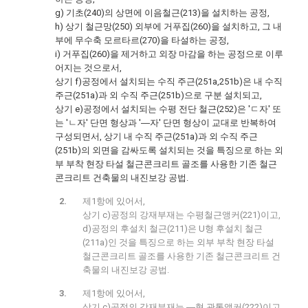
g) 기초(240)의 상면에 이음철근(213)을 설치하는 공정,
h) 상기 철근망(250) 외부에 거푸집(260)을 설치하고, 그 내
부에 무수축 모르타르(270)을 타설하는 공정,
i) 거푸집(260)을 제거하고 외장 마감을 하는 공정으로 이루
어지는 것으로서,
상기 f)공정에서 설치되는 수직 주근(251a,251b)은 내 수직
주근(251a)과 외 수직 주근(251b)으로 구분 설치되고,
상기 e)공정에서 설치되는 수평 전단 철근(252)은 'ㄷ자' 또
는 'ㄴ자' 단면 형상과 '―자' 단면 형상이 교대로 반복하여
구성되면서, 상기 내 수직 주근(251a)과 외 수직 주근
(251b)의 외면을 감싸도록 설치되는 것을 특징으로 하는 외
부 부착 현장 타설 철근콘크리트 골조를 사용한 기존 철근
콘크리트 건축물의 내진보강 공법.
제1항에 있어서,
상기 c)공정의 강재부재는 수평철근앵커(221)이고,
d)공정의 후설치 철근(211)은 U형 후설치 철근
(211a)인 것을 특징으로 하는 외부 부착 현장 타설
철근콘크리트 골조를 사용한 기존 철근콘크리트 건
축물의 내진보강 공법.
제1항에 있어서,
상기 c)공정의 강재부재는 ―형 관통앵커(222)이고,