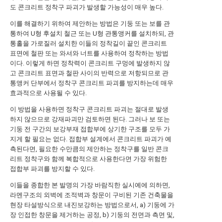
도 콘크리트 정착구 파괴가 발생할 가능성이 매우 높다.
이를 해결하기 위하여 제안하는 방법은 기둥 또는 보를 관
통하여 U형 후설치 철근 또는 U형 관통앵커를 설치하되, 관
통홀을 가로질러 설치한 이들의 정착길이 끝인 콘크리트
표면에 철판 또는 와셔와 너트를 사용하여 정착하는 방법
이다. 이렇게 하면 정착력이 콘크리트 구멍에 발생하지 않
고 콘크리트 표면과 철판 사이의 반력으로 저항되므로 관
통앵커 단부에서 정착구 콘크리트 파괴를 방지하는데 매우
효과적으로 사용될 수 있다.
이 방법을 사용하면 정착구 콘크리트 파괴는 절대로 발생
하지 않으므로 강재파괴만 검토하면 된다. 그러나 보 또는
기둥 전 구간의 보강부재 접합부에 상기한 구조를 모두 가
지게 할 필요는 없다. 접합부 설계에서 콘크리트 파괴가 예
측된다면, 필요한 수만큼의 제안하는 정착구를 일반 콘크
리트 정착구와 함께 복합적으로 사용한다면 가장 위험한
접합부 파괴를 방지할 수 있다.
이들을 종합한 본 발명의 가장 바람직한 실시예에 의하면,
라멘구조의 외벽에 조적벽과 창문이 구비된 기존 건축물을
현장 타설방식으로 내진보강하는 방법으로서, a) 기둥에 가
장 인접한 창문을 제거하는 공정, b) 기둥의 전면과 측면 및,