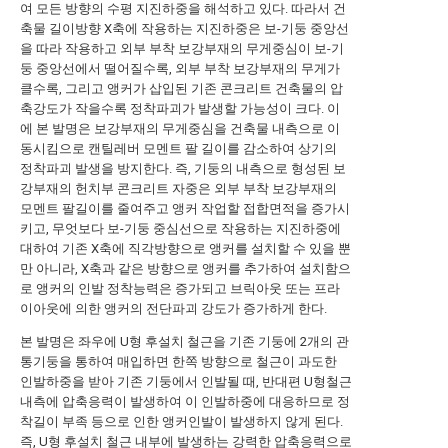
여 모든 방향의 수평 지진하중을 해석하고 있다. 따라서 건
축물 길이방향 X축에 작용하는 지진하중은 보-기둥 중앙선
을 따라 작용하고 외부 부착 보강부재의 무게중심이 보-기
둥 중앙선에서 떨어질수록, 외부 부착 보강부재의 무게가
클수록, 그리고 앵커가 삽입된 기존 콘크리트 건축물의 압
축강도가 작을수록 정착파괴가 발생할 가능성이 크다. 이
에 본 발명은 보강부재의 무게중심을 건축물 내측으로 이
동시킴으로 캔틸레버 모멘트 팔 길이를 감소하여 상기의
정착파괴 발생을 방지한다. 즉, 기둥의 내측으로 형성된 보
강부재의 헌치부 콘크리트 자중은 외부 부착 보강부재의
모멘트 팔길이를 줄여주고 앵커 작업할 접합면적을 증가시
키고, 무엇보다 보-기둥 중심선으로 작용하는 지진하중에
대하여 기존 X축에 직각방향으로 앵커를 설치할 수 있을 뿐
만 아니라, X축과 같은 방향으로 앵커를 추가하여 설치함으
로 앵커의 인발 정착능력은 증가되고 브릭아웃 또는 프라
이아웃에 의한 앵커의 전단파괴 강도가 증가하게 한다.
본 발명은 좌우에 U형 후설치 철근을 기존 기둥에 2개의 관
통기둥을 통하여 매입하면 한쪽 방향으로 철근이 과도한
인발하중을 받아 기존 기둥에서 인발될 때, 반대편 U형철근
내측에 압축응력이 발생하여 이 인발하중에 대응하므로 정
착길이 부족 등으로 인한 앵커인발이 발생하지 않게 된다.
즉, U형 후설치 철근 내부에 발생하는 강력한 압축응력으로