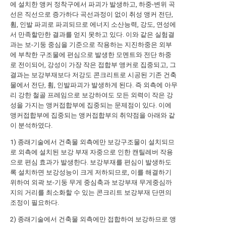
에 설치한 앵커 정착구에서 파괴가 발생하고, 하중-변위 곡
선은 직선으로 증가하다 곡선과정이 없이 취성 앵커 전단,
휨, 인발 파괴로 파괴되므로 에너지 소산능력, 강도, 연성에
서 만족할만한 결과를 얻지 못하고 있다. 이와 같은 실험결
과는 보-기둥 중심을 기준으로 작용하는 지진하중은 외부
에 부착한 구조물에 편심으로 발생한 모멘트와 전단 하중
로 전이되어, 강성이 가장 작은 접합부 앵커로 집중되고, 그
결과는 보강부재보다 저강도 콘크리트로 시공된 기존 건축
물에서 전단, 휨, 인발파괴가 발생하게 된다. 즉 외측에 아무
리 강한 철골 프레임으로 보강하여도 모든 외력이 작은 강
성을 가지는 앵커접합부에 집중되는 문제점이 있다. 이에
앵커접합부에 집중되는 앵커접합부의 취약점을 아래와 같
이 분석하였다.
1) 종래기술에서 건축물 외측에만 보강구조물이 설치되므
로 외측에 설치된 보강 부재 자중으로 인한 캔틸레버 작용
으로 편심 효과가 발생한다. 보강부재를 편심이 발생하도
록 설치하면 보강성능이 크게 저하되므로, 이를 해결하기
위하여 외곽 보-기둥 무게 중심축과 보강부재 무게중심까
지의 거리를 최소화할 수 있는 콘크리트 보강부재 단면의
조정이 필요하다.
2) 종래기술에서 건축물 외측에만 접합하여 보강하므로 앵