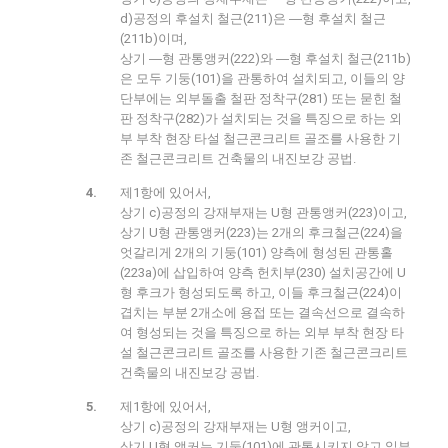
d)공정의 후설치 철근(211)은 ―형 후설치 철근
(211b)이며,
상기 ―형 관통앵커(222)와 ―형 후설치 철근(211b)
은 모두 기둥(101)을 관통하여 설치되고, 이들의 양
단부에는 외부돌출 철판 정착구(281) 또는 묻힌 철
판 정착구(282)가 설치되는 것을 특징으로 하는 외
부 부착 현장 타설 철근콘크리트 골조를 사용한 기
존 철근콘크리트 건축물의 내진보강 공법.
제1항에 있어서,
상기 c)공정의 강재부재는 U형 관통앵커(223)이고,
상기 U형 관통앵커(223)는 2개의 후크철근(224)을
엇갈리게 2개의 기둥(101) 양측에 형성된 관통홀
(223a)에 삽입하여 양측 헌치부(230) 설치공간에 U
형 후크가 형성되도록 하고, 이들 후크철근(224)이
겹치는 부분 2개소에 용접 또는 결속선으로 결속하
여 형성되는 것을 특징으로 하는 외부 부착 현장 타
설 철근콘크리트 골조를 사용한 기존 철근콘크리트
건축물의 내진보강 공법.
제1항에 있어서,
상기 c)공정의 강재부재는 U형 앵커이고,
상기 U형 앵커는 기둥(101)에 관통시키지 않고 일부