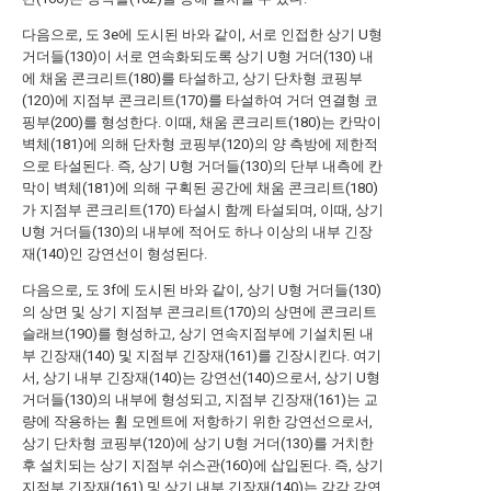
다음으로, 도 3e에 도시된 바와 같이, 서로 인접한 상기 U형
거더들(130)이 서로 연속화되도록 상기 U형 거더(130) 내
에 채움 콘크리트(180)를 타설하고, 상기 단차형 코핑부
(120)에 지점부 콘크리트(170)를 타설하여 거더 연결형 코
핑부(200)를 형성한다. 이때, 채움 콘크리트(180)는 칸막이
벽체(181)에 의해 단차형 코핑부(120)의 양 측방에 제한적
으로 타설된다. 즉, 상기 U형 거더들(130)의 단부 내측에 칸
막이 벽체(181)에 의해 구획된 공간에 채움 콘크리트(180)
가 지점부 콘크리트(170) 타설시 함께 타설되며, 이때, 상기
U형 거더들(130)의 내부에 적어도 하나 이상의 내부 긴장
재(140)인 강연선이 형성된다.
다음으로, 도 3f에 도시된 바와 같이, 상기 U형 거더들(130)
의 상면 및 상기 지점부 콘크리트(170)의 상면에 콘크리트
슬래브(190)를 형성하고, 상기 연속지점부에 기설치된 내
부 긴장재(140) 및 지점부 긴장재(161)를 긴장시킨다. 여기
서, 상기 내부 긴장재(140)는 강연선(140)으로서, 상기 U형
거더들(130)의 내부에 형성되고, 지점부 긴장재(161)는 교
량에 작용하는 휨 모멘트에 저항하기 위한 강연선으로서,
상기 단차형 코핑부(120)에 상기 U형 거더(130)를 거치한
후 설치되는 상기 지점부 쉬스관(160)에 삽입된다. 즉, 상기
지점부 긴장재(161) 및 상기 내부 긴장재(140)는 각각 강연