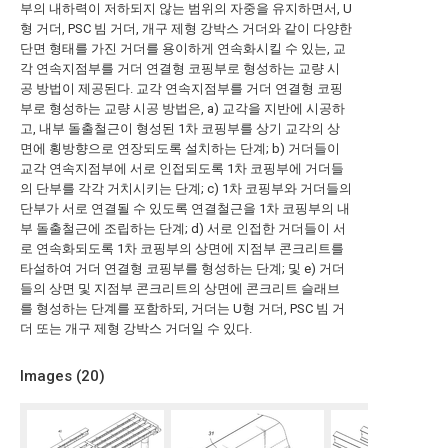
부의 내하력이 저하되지 않는 범위의 자중을 유지하면서, U
형 거더, PSC 빔 거더, 개구 제형 강박스 거더와 같이 다양한
단면 형태를 가진 거더를 용이하게 연속화시킬 수 있는, 교
각 연속지점부를 거더 연결형 코핑부로 형성하는 교량 시
공 방법이 제공된다. 교각 연속지점부를 거더 연결형 코핑
부로 형성하는 교량 시공 방법은, a) 교각을 지반에 시공하
고, 내부 돌출철근이 형성된 1차 코핑부를 상기 교각의 상
면에 횡방향으로 연장되도록 설치하는 단계; b) 거더들이
교각 연속지점부에 서로 인접되도록 1차 코핑부에 거더들
의 단부를 각각 거치시키는 단계; c) 1차 코핑부와 거더들의
단부가 서로 연결될 수 있도록 연결철근을 1차 코핑부의 내
부 돌출철근에 조립하는 단계; d) 서로 인접한 거더들이 서
로 연속화되도록 1차 코핑부의 상면에 지점부 콘크리트를
타설하여 거더 연결형 코핑부를 형성하는 단계; 및 e) 거더
들의 상면 및 지점부 콘크리트의 상면에 콘크리트 슬래브
를 형성하는 단계를 포함하되, 거더는 U형 거더, PSC 빔 거
더 또는 개구 제형 강박스 거더일 수 있다.
Images (
20
)