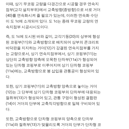
이때, 상기 무코핑 교량을 다경간으로 시공할 경우 연속지
점부(교각 설치부위)에서 교축방향(종방향)으로 서로 거더
(40)를 연속화시켜 줄 필요가 있는데, 이러한 연속화 수단
이 도 1c에 소개되어 있다. 도 1c는 종래 무코핑 교량의 연
속지점부 시공사시도이다.
즉, 도 1c에 도시된 바와 같이, 교각기둥(20)의 상부에 형성
된 코핑부(11)와 교축방향으로 배치되어 상부의 콘크리트
바닥판을 지지하는 거더(12)가 강결된 연속지점부를 가지
는 교량으로서, 상기 연속지점부에서, 상기 코핑부(11)는
상단의 교축방향 양측에 오목한 단차부(11a)가 형성되어
있는 단차형 코핑부로 이루어지며 상기 단차형 코핑부
(11a)에는, 교축방향으로 봉 삽입용 관통공이 형성되어 있
다.
또한, 상기 코핑부(11)의 교축방향 양측으로 놓이는 거더
(12)는 그 단부에 상기 단차형 코핑부의 단차부에 대응되는
절취부(13)가 형성되어 있고, 관통 구멍이 형성된 결합판
(14)이 거더의 단부에 교축직각방향으로 일체 구비되어 있
다.
또한, 교축방향으로 단차형 코핑부의 양측으로 단차부
(11a)와 절취부(13)가 맞물리도록 거더의 단부가 단차형 코