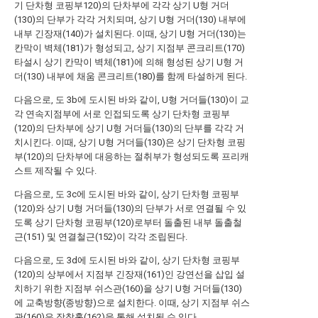
기 단차형 코핑부120)의 단차부에 각각 상기 U형 거더
(130)의 단부가 각각 거치되며, 상기 U형 거더(130) 내부에
내부 긴장재(140)가 설치된다. 이때, 상기 U형 거더(130)는
칸막이 벽체(181)가 형성되고, 상기 지점부 콘크리트(170)
타설시 상기 칸막이 벽체(181)에 의해 형성된 상기 U형 거
더(130) 내부에 채움 콘크리트(180)를 함께 타설하게 된다.
다음으로, 도 3b에 도시된 바와 같이, U형 거더들(130)이 교
각 연속지점부에 서로 인접되도록 상기 단차형 코핑부
(120)의 단차부에 상기 U형 거더들(130)의 단부를 각각 거
치시킨다. 이때, 상기 U형 거더들(130)은 상기 단차형 코핑
부(120)의 단차부에 대응하는 절취부가 형성되도록 프리캐
스트 제작될 수 있다.
다음으로, 도 3c에 도시된 바와 같이, 상기 단차형 코핑부
(120)와 상기 U형 거더들(130)의 단부가 서로 연결될 수 있
도록 상기 단차형 코핑부(120)로부터 돌출된 내부 돌출철
근(151) 및 연결철근(152)이 각각 조립된다.
다음으로, 도 3d에 도시된 바와 같이, 상기 단차형 코핑부
(120)의 상부에서 지점부 긴장재(161)인 강연선을 삽입 설
치하기 위한 지점부 쉬스관(160)을 상기 U형 거더들(130)
에 교축방향(종방향)으로 설치한다. 이때, 상기 지점부 쉬스
관(160)은 장착홀(162)을 통해 설치될 수 있다.