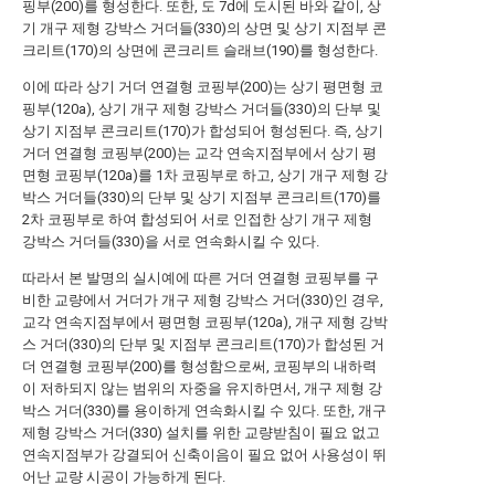
핑부(200)를 형성한다. 또한, 도 7d에 도시된 바와 같이, 상
기 개구 제형 강박스 거더들(330)의 상면 및 상기 지점부 콘
크리트(170)의 상면에 콘크리트 슬래브(190)를 형성한다.
이에 따라 상기 거더 연결형 코핑부(200)는 상기 평면형 코
핑부(120a), 상기 개구 제형 강박스 거더들(330)의 단부 및
상기 지점부 콘크리트(170)가 합성되어 형성된다. 즉, 상기
거더 연결형 코핑부(200)는 교각 연속지점부에서 상기 평
면형 코핑부(120a)를 1차 코핑부로 하고, 상기 개구 제형 강
박스 거더들(330)의 단부 및 상기 지점부 콘크리트(170)를
2차 코핑부로 하여 합성되어 서로 인접한 상기 개구 제형
강박스 거더들(330)을 서로 연속화시킬 수 있다.
따라서 본 발명의 실시예에 따른 거더 연결형 코핑부를 구
비한 교량에서 거더가 개구 제형 강박스 거더(330)인 경우,
교각 연속지점부에서 평면형 코핑부(120a), 개구 제형 강박
스 거더(330)의 단부 및 지점부 콘크리트(170)가 합성된 거
더 연결형 코핑부(200)를 형성함으로써, 코핑부의 내하력
이 저하되지 않는 범위의 자중을 유지하면서, 개구 제형 강
박스 거더(330)를 용이하게 연속화시킬 수 있다. 또한, 개구
제형 강박스 거더(330) 설치를 위한 교량받침이 필요 없고
연속지점부가 강결되어 신축이음이 필요 없어 사용성이 뛰
어난 교량 시공이 가능하게 된다.