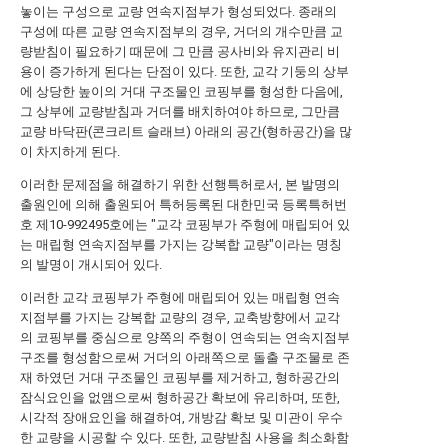
놓이는 구성으로 교량 연속지점부가 형성되었다. 종래의
구성에 따른 교량 연속지점부의 경우, 거더의 개수만큼 교
량받침이 필요하기 때문에 그 만큼 공사비와 유지관리 비
용이 증가하게 된다는 단점이 있다. 또한, 교각 기둥의 상부
에 상당한 높이의 거대 구조물인 코핑부를 형성한 다음에,
그 상부에 교량받침과 거더를 배치하여야 하므로, 그만큼
교량 바닥판(콘크리트 슬래브) 아래의 공간(형하공간)을 많
이 차지하게 된다.
이러한 문제점을 해결하기 위한 선행특허로서, 본 발명의
출원인에 의해 출원되어 특허등록된 대한민국 등록특허번
호 제10-992495호에는 "교각 코핑부가 주형에 매립되어 있
는 매립형 연속지점부를 가지는 강복합 교량"이라는 명칭
의 발명이 개시되어 있다.
이러한 교각 코핑부가 주형에 매립되어 있는 매립형 연속
지점부를 가지는 강복합 교량의 경우, 교축방향에서 교각
의 코핑부를 중심으로 양쪽의 주형이 연속되는 연속지점부
구조를 형성함으로써 거더의 아래쪽으로 돌출 구조물로 존
재 하였던 거대 구조물인 코핑부를 제거하고, 형하공간의
잠식요인을 없앰으로써 형하공간 확보에 유리하며, 또한,
시각적 장애요인을 해결하여, 개방감 확보 및 미관이 우수
한 교량을 시공할 수 있다. 또한, 교량받침 사용을 최소화함