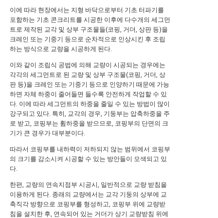
이에 따라 현장에서는 지형 바닥으로부터 기초 터파기를
포함하는 기초 콘크리트를 시공한 이후에 다수개의 세그먼
트로 제작된 교각 및 상부 구조물들(코핑, 거더, 상판 등)을
크레인 또는 기중기 등으로 순차적으로 인상시킨 후 조립
하는 방식으로 교량을 시공하게 된다.
이와 같이 조립식 공법에 의해 교량이 시공되는 경우에는
각각의 세그먼트로 된 교량 및 상부 구조물(코핑, 거더, 상
판 등)을 크레인 또는 기중기 등으로 인양하기 때문에 가능
하면 자체 하중이 줄어들면 들수록 안전하게 작업할 수 있
다. 이에 따라 세그먼트의 하중을 줄일 수 있는 방법이 많이
강구되고 있다. 특히, 교각의 경우, 기둥부는 압축하중을 주
로 받고, 코핑부는 휨하중을 받으므로, 코핑부의 단면의 크
기가 큰 경우가 대부분이다.
따라서 코핑부를 내하력이 저하되지 않는 범위에서 코핑부
의 크기를 감소시켜 시공할 수 있는 방안들이 모색되고 있
다.
한편, 교량의 연속지점부 시공시, 일반적으로 교량 받침을
이용하게 된다. 종래의 교량에서는 교각 기둥의 상부에 교
축직각 방향으로 코핑부를 형성하고, 코핑부 위에 교량받
침을 설치한 후, 연속되어 있는 거더가 상기 교량받침 위에