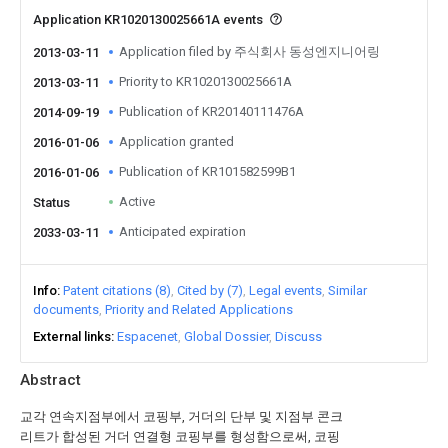
Application KR1020130025661A events
Application filed by 주식회사 동성엔지니어링
2013-03-11
Priority to KR1020130025661A
2013-03-11
Publication of KR20140111476A
2014-09-19
Application granted
2016-01-06
Publication of KR101582599B1
2016-01-06
Active
Status
Anticipated expiration
2033-03-11
Info
Patent citations (8)
Cited by (7)
Legal events
Similar
documents
Priority and Related Applications
External links
Espacenet
Global Dossier
Discuss
Abstract
교각 연속지점부에서 코핑부, 거더의 단부 및 지점부 콘크
리트가 합성된 거더 연결형 코핑부를 형성함으로써, 코핑