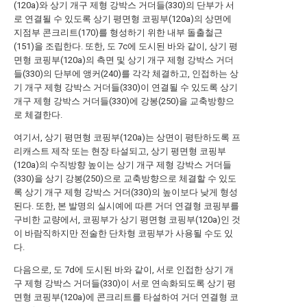
(120a)와 상기 개구 제형 강박스 거더들(330)의 단부가 서
로 연결될 수 있도록 상기 평면형 코핑부(120a)의 상면에
지점부 콘크리트(170)를 형성하기 위한 내부 돌출철근
(151)을 조립한다. 또한, 도 7c에 도시된 바와 같이, 상기 평
면형 코핑부(120a)의 측면 및 상기 개구 제형 강박스 거더
들(330)의 단부에 앵커(240)를 각각 체결하고, 인접하는 상
기 개구 제형 강박스 거더들(330)이 연결될 수 있도록 상기
개구 제형 강박스 거더들(330)에 강봉(250)을 교축방향으
로 체결한다.
여기서, 상기 평면형 코핑부(120a)는 상면이 평탄하도록 프
리캐스트 제작 또는 현장 타설되고, 상기 평면형 코핑부
(120a)의 수직방향 높이는 상기 개구 제형 강박스 거더들
(330)을 상기 강봉(250)으로 교축방향으로 체결할 수 있도
록 상기 개구 제형 강박스 거더(330)의 높이보다 낮게 형성
된다. 또한, 본 발명의 실시예에 따른 거더 연결형 코핑부를
구비한 교량에서, 코핑부가 상기 평면형 코핑부(120a)인 것
이 바람직하지만 전술한 단차형 코핑부가 사용될 수도 있
다.
다음으로, 도 7d에 도시된 바와 같이, 서로 인접한 상기 개
구 제형 강박스 거더들(330)이 서로 연속화되도록 상기 평
면형 코핑부(120a)에 콘크리트를 타설하여 거더 연결형 코