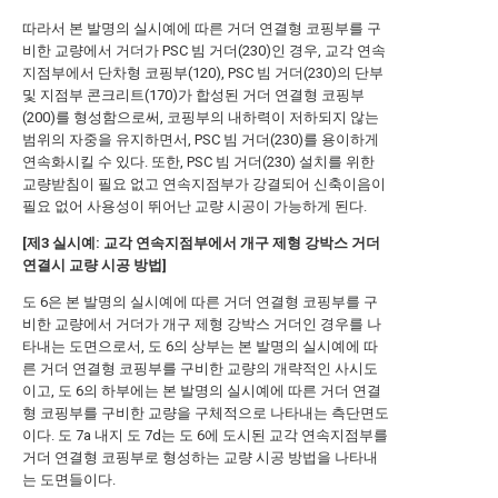
따라서 본 발명의 실시예에 따른 거더 연결형 코핑부를 구
비한 교량에서 거더가 PSC 빔 거더(230)인 경우, 교각 연속
지점부에서 단차형 코핑부(120), PSC 빔 거더(230)의 단부
및 지점부 콘크리트(170)가 합성된 거더 연결형 코핑부
(200)를 형성함으로써, 코핑부의 내하력이 저하되지 않는
범위의 자중을 유지하면서, PSC 빔 거더(230)를 용이하게
연속화시킬 수 있다. 또한, PSC 빔 거더(230) 설치를 위한
교량받침이 필요 없고 연속지점부가 강결되어 신축이음이
필요 없어 사용성이 뛰어난 교량 시공이 가능하게 된다.
[제3 실시예: 교각 연속지점부에서 개구 제형 강박스 거더
연결시 교량 시공 방법]
도 6은 본 발명의 실시예에 따른 거더 연결형 코핑부를 구
비한 교량에서 거더가 개구 제형 강박스 거더인 경우를 나
타내는 도면으로서, 도 6의 상부는 본 발명의 실시예에 따
른 거더 연결형 코핑부를 구비한 교량의 개략적인 사시도
이고, 도 6의 하부에는 본 발명의 실시예에 따른 거더 연결
형 코핑부를 구비한 교량을 구체적으로 나타내는 측단면도
이다. 도 7a 내지 도 7d는 도 6에 도시된 교각 연속지점부를
거더 연결형 코핑부로 형성하는 교량 시공 방법을 나타내
는 도면들이다.