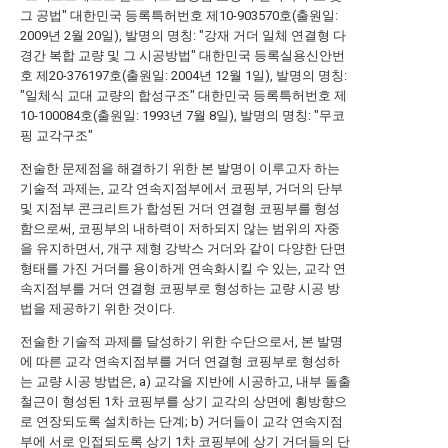
그 공법"
대한민국 등록특허번호 제10-903570호(출원일:
2009년 2월 20일), 발명의 명칭: "강재 거더 일체 연결형 다
경간 복합 교량 및 그 시공방법"
대한민국 등록실용신안번
호 제20-376197호(출원일: 2004년 12월 1일), 발명의 명칭:
"일체식 교대 교량의 합성구조"
대한민국 등록특허번호 제
10-100084호(출원일: 1993년 7월 8일), 발명의 명칭: "무코
핑 교각구조"
전술한 문제점을 해결하기 위한 본 발명이 이루고자 하는
기술적 과제는, 교각 연속지점부에서 코핑부, 거더의 단부
및 지점부 콘크리트가 합성된 거더 연결형 코핑부를 형성
함으로써, 코핑부의 내하력이 저하되지 않는 범위의 자중
을 유지하면서, 개구 제형 강박스 거더와 같이 다양한 단면
형태를 가진 거더를 용이하게 연속화시킬 수 있는, 교각 연
속지점부를 거더 연결형 코핑부로 형성하는 교량 시공 방
법을 제공하기 위한 것이다.
전술한 기술적 과제를 달성하기 위한 수단으로서, 본 발명
에 따른 교각 연속지점부를 거더 연결형 코핑부로 형성하
는 교량 시공 방법은, a) 교각을 지반에 시공하고, 내부 돌출
철근이 형성된 1차 코핑부를 상기 교각의 상면에 횡방향으
로 연장되도록 설치하는 단계; b) 거더들이 교각 연속지점
부에 서로 인접되도록 상기 1차 코핑부에 상기 거더들의 단