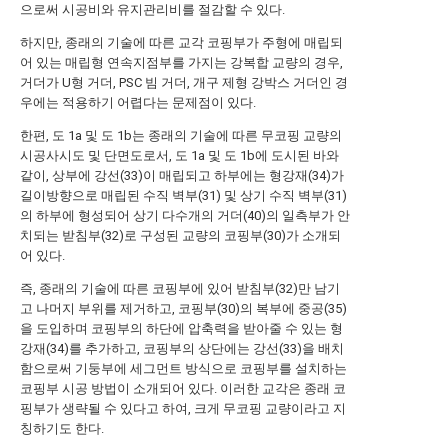
으로써 시공비와 유지관리비를 절감할 수 있다.
하지만, 종래의 기술에 따른 교각 코핑부가 주형에 매립되
어 있는 매립형 연속지점부를 가지는 강복합 교량의 경우,
거더가 U형 거더, PSC 빔 거더, 개구 제형 강박스 거더인 경
우에는 적용하기 어렵다는 문제점이 있다.
한편, 도 1a 및 도 1b는 종래의 기술에 따른 무코핑 교량의
시공사시도 및 단면도로서, 도 1a 및 도 1b에 도시된 바와
같이, 상부에 강선(33)이 매립되고 하부에는 형강재(34)가
길이방향으로 매립된 수직 벽부(31) 및 상기 수직 벽부(31)
의 하부에 형성되어 상기 다수개의 거더(40)의 일측부가 안
치되는 받침부(32)로 구성된 교량의 코핑부(30)가 소개되
어 있다.
즉, 종래의 기술에 따른 코핑부에 있어 받침부(32)만 남기
고 나머지 부위를 제거하고, 코핑부(30)의 복부에 중공(35)
을 도입하며 코핑부의 하단에 압축력을 받아줄 수 있는 형
강재(34)를 추가하고, 코핑부의 상단에는 강선(33)을 배치
함으로써 기둥부에 세그먼트 방식으로 코핑부를 설치하는
코핑부 시공 방법이 소개되어 있다. 이러한 교각은 종래 코
핑부가 생략될 수 있다고 하여, 크게 무코핑 교량이라고 지
칭하기도 한다.