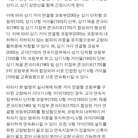
선이고, 상기 강연선을 함께 긴장시키게 된다.
이에 따라 상기 거더 연결형 코핑부(200)는 상기 단차형 코
핑부(120), 상기 U형 거더들(130)의 단부, 상기 채움 콘크리
트(180) 및 상기 지점부 콘크리트(170)가 합성되어 형성된
다. 이에 따라 상기 거더 연결형 코핑부(200)는 코핑부의 내
하력이 저하되지 않는 범위의 자중을 유지함으로써 교량의
휨하중에 저항할 수 있다. 즉, 상기 거더 연결형 코핑부
(200)는 교각(110)의 연속지점부에서 상기 단차형 코핑부
(120)를 1차 코핑부로 하고, 상기 U형 거더들(130)의 단부,
상기 채움 콘크리트(180) 및 상기 지점부 콘크리트(170)를
2차 코핑부로 하여 합성되어 서로 인접한 상기 U형 거더들
(130)을 교축방향으로 서로 연속화시킬 수 있다.
따라서 본 발명의 실시예에 따른 거더 연결형 코핑부를 구
비한 교량에서 거더가 U형 거더(130)인 경우, 교각 연속지
점부에서 단차형 코핑부(120), U형 거더(130)의 단부, 채움
콘크리트(180) 및 지점부 콘크리트(170)가 합성된 거더 연
결형 코핑부(200)를 형성함으로써, 코핑부의 내하력이 저
하되지 않는 범위의 자중을 유지하면서, U형 거더(130)를
용이하게 연속화시킬 수 있다. 또한, U형 거더(130) 설치를
위한 교량받침이 필요 없고 연속지점부가 강결되어 신축이
음이 필요 없어 사용성이 뛰어난 교량 시공이 가능하게 된