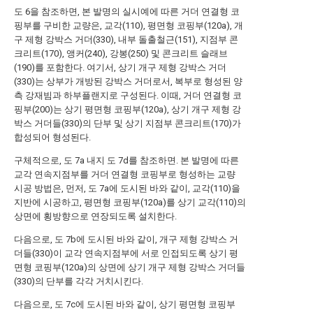
도 6을 참조하면, 본 발명의 실시예에 따른 거더 연결형 코
핑부를 구비한 교량은, 교각(110), 평면형 코핑부(120a), 개
구 제형 강박스 거더(330), 내부 돌출철근(151), 지점부 콘
크리트(170), 앵커(240), 강봉(250) 및 콘크리트 슬래브
(190)를 포함한다. 여기서, 상기 개구 제형 강박스 거더
(330)는 상부가 개방된 강박스 거더로서, 복부로 형성된 양
측 강재빔과 하부플랜지로 구성된다. 이때, 거더 연결형 코
핑부(200)는 상기 평면형 코핑부(120a), 상기 개구 제형 강
박스 거더들(330)의 단부 및 상기 지점부 콘크리트(170)가
합성되어 형성된다.
구체적으로, 도 7a 내지 도 7d를 참조하면. 본 발명에 따른
교각 연속지점부를 거더 연결형 코핑부로 형성하는 교량
시공 방법은, 먼저, 도 7a에 도시된 바와 같이, 교각(110)을
지반에 시공하고, 평면형 코핑부(120a)를 상기 교각(110)의
상면에 횡방향으로 연장되도록 설치한다.
다음으로, 도 7b에 도시된 바와 같이, 개구 제형 강박스 거
더들(330)이 교각 연속지점부에 서로 인접되도록 상기 평
면형 코핑부(120a)의 상면에 상기 개구 제형 강박스 거더들
(330)의 단부를 각각 거치시킨다.
다음으로, 도 7c에 도시된 바와 같이, 상기 평면형 코핑부