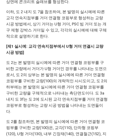
상면에 콘크리트 슬래브를 형성한다.
이하, 도 2 내지 도 7을 참조하여, 본 발명의 실시예에 따른
교각 연속지점부를 거더 연결형 코핑부로 형성하는 교량
시공 방법에서, 상기 거더는 U형 거더, PSC 빔 거더 또는 개
구 제형 강박스 거더일 수 있고, 각각의 실시예에 대해 구체
적으로 설명하기로 한다.
[제1 실시예: 교각 연속지점부에서 U형 거더 연결시 교량
시공 방법]
도 2는 본 발명의 실시예에 따른 거더 연결형 코핑부를 구
비한 교량에서 거더가 U형 거더인 경우를 나타내는 도면으
로서, 도 2의 상부는 본 발명의 실시예에 따른 거더 연결형
코핑부를 구비한 교량(100)의 개략적인 사시도이고, 도 2의
하부에는 본 발명의 실시예에 따른 거더 연결형 코핑부를
구비한 교량을 구체적으로 나타내는 측단면도이다. 도 3a
내지 도 3f는 도 2에 도시된 교각 연속지점부를 거더 연결형
코핑부로 형성하는 교량 시공 방법을 나타내는 도면들이
다.
도 2를 참조하면, 본 발명의 실시예에 따른 거더 연결형 코
핑부를 구비한 교량(100)은, 교각(110), 단차형 코핑부
(120), U형 거더(130), 내부 긴장재(140), 연결철근(152), 지