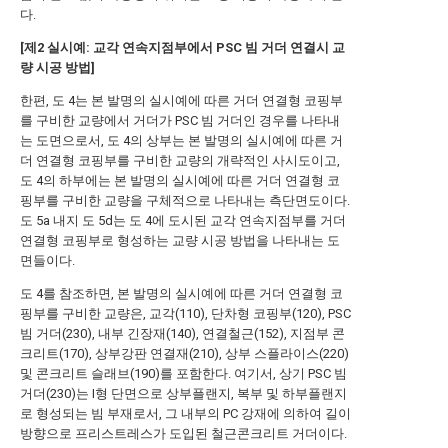
다.
[제2 실시예: 교각 연속지점부에서 PSC 빔 거더 연결시 교
량 시공 방법]
한편, 도 4는 본 발명의 실시예에 따른 거더 연결형 코핑부
를 구비한 교량에서 거더가 PSC 빔 거더인 경우를 나타내
는 도면으로서, 도 4의 상부는 본 발명의 실시예에 따른 거
더 연결형 코핑부를 구비한 교량의 개략적인 사시도이고,
도 4의 하부에는 본 발명의 실시예에 따른 거더 연결형 코
핑부를 구비한 교량을 구체적으로 나타내는 측단면도이다.
도 5a 내지 도 5d는 도 4에 도시된 교각 연속지점부를 거더
연결형 코핑부로 형성하는 교량 시공 방법을 나타내는 도
면들이다.
도 4를 참조하면, 본 발명의 실시예에 따른 거더 연결형 코
핑부를 구비한 교량은, 교각(110), 단차형 코핑부(120), PSC
빔 거더(230), 내부 긴장재(140), 연결철근(152), 지점부 콘
크리트(170), 상부강판 연결재(210), 상부 스플라이스(220)
및 콘크리트 슬래브(190)를 포함한다. 여기서, 상기 PSC 빔
거더(230)는 I형 단면으로 상부플랜지, 복부 및 하부플랜지
로 형성되는 빔 부재로서, 그 내부의 PC 강재에 의하여 길이
방향으로 프리스트레스가 도입된 철근콘크리트 거더이다.