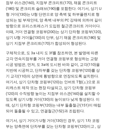
점부 쉬스관(160), 지점부 콘크리트(170), 채움 콘크리트
(180) 및 콘크리트 슬래브(190)를 포함한다. 여기서, 상기 U
형 거더(130)는 U형 단면으로 양 측벽 및 하부플랜지로 형
성되는 빔 부재인데, 양 측벽 내부의 PC 강재에 의하여 길이
방향으로 프리스트레스가 도입된 철근콘크리트 거더이다.
이때, 거더 연결형 코핑부(200)는 상기 단차형 코핑부(120),
상기 U형 거더들(130)의 단부, 상기 채움 콘크리트(180) 및
상기 지점부 콘크리트(170)가 합성되어 형성된다.
구체적으로, 도 3a 내지 도 3f를 참조하면, 본 발명에 따른
교각 연속지점부를 거더 연결형 코핑부로 형성하는 교량
시공 방법은, 먼저, 도 3a에 도시된 바와 같이, 교각(110)을
지반에 시공하고, 단차부를 갖는 단차형 코핑부(120)를 상
기 교각(110)의 상면에 횡방향으로 연장되도록 설치한다.
여기서, 상기 단차형 코핑부(120)는 인버트 T형(⊥)으로 프
리캐스트 제작 또는 현장 타설되고, 상기 단차형 코핑부
(120)의 수직방향 높이는 지점부 쉬스관(160)을 설치할 수
있도록 상기 U형 거더(130)의 높이보다 낮게 형성된다. 이
때, 상기 단차형 코핑부(120)는 내부 돌출철근(151)이 매립
되어 돌출될 수 있고, 연결철근(152)과 조립된다.
여기서, 상기 거더가 U형 거더(130)인 경우, 상기 1차 코핑
부는 양측면에 단차부를 갖는 단차형 코핑부(120)이고 , 상