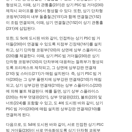
형성되고, 이때, 상기 관통홀(231)은 상기 PSC 빔 거더(230)
제작시 파이프를 묻어서 형성할 수 있다. 또한, 상기 단차형
코핑부(120)의 내부 돌출철근(151)과 함께 연결철근(152)
이 조립 연결되며, 이때, 상기 연결철근(152)이 상기 관통홀
(231)에 삽입된다.
또한, 도 5c에 도시된 바와 같이, 인접하는 상기 PSC 빔 거
더들(230)이 연결될 수 있도록 지점부 긴장재(161)를 설치
하고, 상기 단차형 코핑부(120)의 상면에 상부 스플라이스
(220)를 체결한다. 이때, 상기 PSC 빔 거더들(230)은 상기
단차형 코핑부(120)의 단차부에 대응하는 절취부가 형성되
도록 프리캐스트 제작되고, 그 상면에 상부강판 연결재
(210) 및 스터드(211)가 매립 설치된다. 즉, 상기 PSC 빔 거
더(230)는 그 상부 플랜지에 상부강판 연결재(210)가 매립
되고, 상기 상부강판 연결재(210)는 상부 스플라이스(220)
에 의해 볼트 체결된다. 예를 들면, 상기 상부 스플라이스
(220)는 하부 덧댐판(221), 상부 덧댐판(222), 볼트(223) 및
너트(224)를 포함할 수 있고, 도 4에 도시된 바와 같이, 상기
PSC 빔 거더(230)에 매립 설치된 상부강판 연결재(210)를
연결하게 된다.
다음으로, 도 5d에 도시된 바와 같이, 서로 인접한 상기 PSC
빔 거더들(230)이 서로 연속화되도록 상기 단차형 코핑부