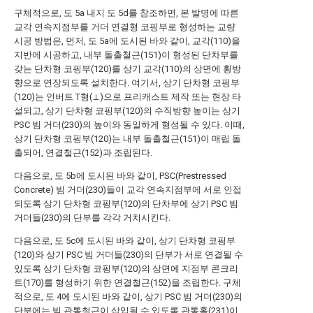
구체적으로, 도 5a 내지 도 5d를 참조하면, 본 발명에 따른
교각 연속지점부를 거더 연결형 코핑부로 형성하는 교량
시공 방법은, 먼저, 도 5a에 도시된 바와 같이, 교각(110)을
지반에 시공하고, 내부 돌출철근(151)이 형성된 단차부를
갖는 단차형 코핑부(120)를 상기 교각(110)의 상면에 횡방
향으로 연장되도록 설치한다. 여기서, 상기 단차형 코핑부
(120)는 인버트 T형(⊥)으로 프리캐스트 제작 또는 현장 타
설되고, 상기 단차형 코핑부(120)의 수직방향 높이는 상기
PSC 빔 거더(230)의 높이와 동일하게 형성될 수 있다. 이때,
상기 단차형 코핑부(120)는 내부 돌출철근(151)이 매립 돌
출되어, 연결철근(152)과 조립된다.
다음으로, 도 5b에 도시된 바와 같이, PSC(Prestressed
Concrete) 빔 거더(230)들이 교각 연속지점부에 서로 인접
되도록 상기 단차형 코핑부(120)의 단차부에 상기 PSC 빔
거더들(230)의 단부를 각각 거치시킨다.
다음으로, 도 5c에 도시된 바와 같이, 상기 단차형 코핑부
(120)와 상기 PSC 빔 거더들(230)의 단부가 서로 연결될 수
있도록 상기 단차형 코핑부(120)의 상면에 지점부 콘크리
트(170)를 형성하기 위한 연결철근(152)을 조립한다. 구체
적으로, 도 4에 도시된 바와 같이, 상기 PSC 빔 거더(230)의
단부에는 빔 관통철근이 삽입될 수 있도록 관통홀(231)이