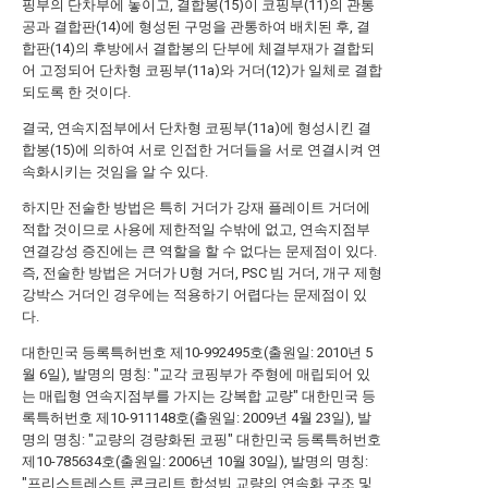
핑부의 단차부에 놓이고, 결합봉(15)이 코핑부(11)의 관통
공과 결합판(14)에 형성된 구멍을 관통하여 배치된 후, 결
합판(14)의 후방에서 결합봉의 단부에 체결부재가 결합되
어 고정되어 단차형 코핑부(11a)와 거더(12)가 일체로 결합
되도록 한 것이다.
결국, 연속지점부에서 단차형 코핑부(11a)에 형성시킨 결
합봉(15)에 의하여 서로 인접한 거더들을 서로 연결시켜 연
속화시키는 것임을 알 수 있다.
하지만 전술한 방법은 특히 거더가 강재 플레이트 거더에
적합 것이므로 사용에 제한적일 수밖에 없고, 연속지점부
연결강성 증진에는 큰 역할을 할 수 없다는 문제점이 있다.
즉, 전술한 방법은 거더가 U형 거더, PSC 빔 거더, 개구 제형
강박스 거더인 경우에는 적용하기 어렵다는 문제점이 있
다.
대한민국 등록특허번호 제10-992495호(출원일: 2010년 5
월 6일), 발명의 명칭: "교각 코핑부가 주형에 매립되어 있
는 매립형 연속지점부를 가지는 강복합 교량"
대한민국 등
록특허번호 제10-911148호(출원일: 2009년 4월 23일), 발
명의 명칭: "교량의 경량화된 코핑"
대한민국 등록특허번호
제10-785634호(출원일: 2006년 10월 30일), 발명의 명칭:
"프리스트레스트 콘크리트 합성빔 교량의 연속화 구조 및