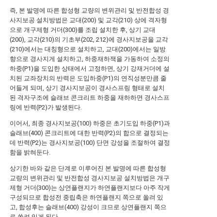
즉, 본 발명에 따른 합성형 교량의 변위관리 및 반전합성 경
사지보공 설치방법은 교대(200) 및 교각(210) 상에 격자형
으로 개구제형 거더(300)를 조립 설치한 후, 상기 교대
(200), 교각(210)의 기초부(202, 212)에 경사지보공을 교각
(210)에서는 대칭형으로 설치하고, 교대(200)에서는 일방
향으로 경사지게 설치하고, 하중재하잭을 가동하여 소정의
하중(P1)을 도입한 상태에서 고정하면, 상기 강재거더에 설
치된 교좌장치의 반력은 도입하중(P1)의 연직성분만큼 줄
어들게 되며, 상기 경사지보공이 경사스프링 형태로 설치
된 격자구조에 슬래브 콘크리트 하중을 재하하면 경사스프
링에 반력(P2)가 발생된다.
이어서, 최종 경사지보공(100) 하중은 초기도입 하중(P1)과
슬래브(400) 콘크리트에 대한 반력(P2)의 합으로 결정되는
데 반력(P2)는 경사지보공(100) 단면 강성을 조절하여 결정
함을 밝혀둔다.
상기한 바와 같은 단계로 이루어진 본 발명에 따른 합성형
교량의 변위관리 및 반전합성 경사지보공 설치방법은 개구
제형 거더(300)는 상연플랜지가 하연플랜지보다 아주 작게
구성되므로 합성전 중립축은 하연플랜지 쪽으로 쏠려 있
고, 합성후는 슬래브(400) 강성이 크므로 상연플랜지 쪽으
로 쏠려 있게 된다.