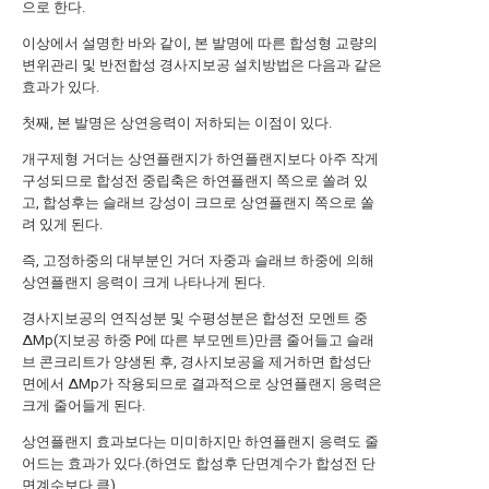
으로 한다.
이상에서 설명한 바와 같이, 본 발명에 따른 합성형 교량의
변위관리 및 반전합성 경사지보공 설치방법은 다음과 같은
효과가 있다.
첫째, 본 발명은 상연응력이 저하되는 이점이 있다.
개구제형 거더는 상연플랜지가 하연플랜지보다 아주 작게
구성되므로 합성전 중립축은 하연플랜지 쪽으로 쏠려 있
고, 합성후는 슬래브 강성이 크므로 상연플랜지 쪽으로 쏠
려 있게 된다.
즉, 고정하중의 대부분인 거더 자중과 슬래브 하중에 의해
상연플랜지 응력이 크게 나타나게 된다.
경사지보공의 연직성분 및 수평성분은 합성전 모멘트 중
ΔMp(지보공 하중 P에 따른 부모멘트)만큼 줄어들고 슬래
브 콘크리트가 양생된 후, 경사지보공을 제거하면 합성단
면에서 ΔMp가 작용되므로 결과적으로 상연플랜지 응력은
크게 줄어들게 된다.
상연플랜지 효과보다는 미미하지만 하연플랜지 응력도 줄
어드는 효과가 있다.(하연도 합성후 단면계수가 합성전 단
면계수보다 큼)