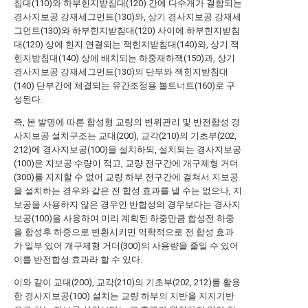
침대(110)와 하부힌지받침대(120) 간에 다수개가 결합되는
경사지보공 강재세그먼트(130)와, 상기 경사지보공 강재세
그먼트(130)와 하부힌지받침대(120) 사이에 하부힌지받침
대(120) 상에 힌지 연결되는 잭힌지받침대(140)와, 상기 잭
힌지받침대(140) 상에 배치되는 하중재하잭(150)과, 상기
경사지보공 강재세그먼트(130)의 단부와 잭힌지받침대
(140) 단부간에 체결되는 유간조정용 볼트너트(160)로 구
성된다.
즉, 본 발명에 따른 합성형 교량의 변위관리 및 반전합성 경
사지보공 설치구조는 교대(200), 교각(210)의 기초부(202,
212)에 경사지보공(100)을 설치하되, 설치되는 경사지보공
(100)은 지보공 수량이 적고, 교량 전구간에 개구제형 거더
(300)를 지지할 수 없어 교량 하부 전구간에 걸쳐서 지보공
을 설치하는 경우와 같은 전 합성 효과를 낼 수는 없으나, 지
보공을 사용하지 않은 경우인 반합성의 경우보다는 경사지
보공(100)을 사용하여 미리 계획된 하중만큼 합성전 하중
을 합성후 하중으로 변환시키면 역학적으로 전 합성 효과
가 일부 있어 개구제형 거더(300)의 사용량을 줄일 수 있어
이를 반전합성 효과라 할 수 있다.
이와 같이 교대(200), 교각(210)의 기초부(202, 212)를 활용
한 경사지보공(100) 설치는 교량 하부의 지반을 지지기반