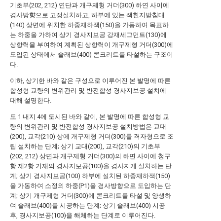
기초부(202, 212) 연단과 개구제형 거더(300) 하연 사이에
경사방향으로 고정설치하고, 하부에 있는 잭힌지받침대
(140) 상면에 위치한 하중재하잭(150)을 가동하여 목표하
는 하중을 가하여 상기 경사지보공 강재세그먼트(130)에
상향력을 부여하여 계획된 상향력이 개구제형 거더(300)에
도입된 상태에서 슬래브(400) 콘크리트를 타설하는 구조이
다.
이하, 상기한 바와 같은 구성으로 이루어진 본 발명에 따른
합성형 교량의 변위관리 및 반전합성 경사지보공 설치에
대해 설명한다.
도 1 내지 4에 도시된 바와 같이, 본 발명에 따른 합성형 교
량의 변위관리 및 반전합성 경사지보공 설치방법은 교대
(200), 교각(210) 상에 개구제형 거더(300)를 격자형으로 조
립 설치하는 단계; 상기 교대(200), 교각(210)의 기초부
(202, 212) 상면과 개구제형 거더(300)의 하면 사이에 청구
항 제2항 기재의 경사지보공(100)을 경사지게 설치하는 단
계; 상기 경사지보공(100) 하부에 설치된 하중재하잭(150)
을 가동하여 소정의 하중(P1)을 경사방향으로 도입하는 단
계; 상기 개구제형 거더(300)에 콘크리트를 타설 및 양생하
여 슬래브(400)를 시공하는 단계; 상기 슬래브(400) 시공
후, 경사지보공(100)을 해체하는 단계로 이루어진다.