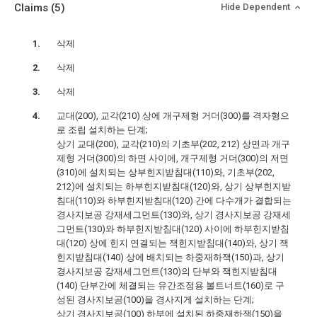
Claims
(5)
Hide Dependent
삭제
삭제
삭제
교대(200), 교각(210) 상에 개구제형 거더(300)를 격자형으
로 조립 설치하는 단계;
상기 교대(200), 교각(210)의 기초부(202, 212) 상면과 개구
제형 거더(300)의 하면 사이에, 개구제형 거더(300)의 저면
(310)에 설치되는 상부힌지받침대(110)와, 기초부(202,
212)에 설치되는 하부힌지받침대(120)와, 상기 상부힌지받
침대(110)와 하부힌지받침대(120) 간에 다수개가 결합되는
경사지보공 강재세그먼트(130)와, 상기 경사지보공 강재세
그먼트(130)와 하부힌지받침대(120) 사이에 하부힌지받침
대(120) 상에 힌지 연결되는 잭힌지받침대(140)와, 상기 잭
힌지받침대(140) 상에 배치되는 하중재하잭(150)과, 상기
경사지보공 강재세그먼트(130)의 단부와 잭힌지받침대
(140) 단부간에 체결되는 유간조정용 볼트너트(160)로 구
성된 경사지보공(100)을 경사지게 설치하는 단계;
상기 경사지보공(100) 하부에 설치된 하중재하잭(150)을