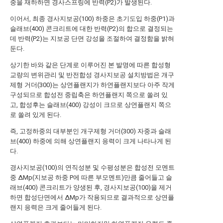
중을 재하하면 경사스프링에 반력(P2)가 발생된다.
이어서, 최종 경사지보공(100) 하중은 초기도입 하중(P1)과
슬래브(400) 콘크리트에 대한 반력(P2)의 합으로 결정되는
데 반력(P2)는 지보공 단면 강성을 조절하여 결정함을 밝혀
둔다.
상기한 바와 같은 단계로 이루어진 본 발명에 따른 합성형
교량의 변위관리 및 반전합성 경사지보공 설치방법은 개구
제형 거더(300)는 상연플랜지가 하연플랜지보다 아주 작게
구성되므로 합성전 중립축은 하연플랜지 쪽으로 쏠려 있
고, 합성후는 슬래브(400) 강성이 크므로 상연플랜지 쪽으
로 쏠려 있게 된다.
즉, 고정하중의 대부분인 개구제형 거더(300) 자중과 슬래
브(400) 하중에 의해 상연플랜지 응력이 크게 나타나게 된
다.
경사지보공(100)의 연직성분 및 수평성분은 합성전 모멘트
중 ΔMp(지보공 하중 P에 따른 부모멘트)만큼 줄어들고 슬
래브(400) 콘크리트가 양생된 후, 경사지보공(100)을 제거
하면 합성단면에서 ΔMp가 작용되므로 결과적으로 상연플
랜지 응력은 크게 줄어들게 된다.