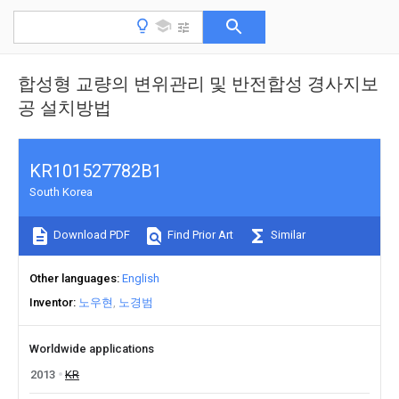
합성형 교량의 변위관리 및 반전합성 경사지보
공 설치방법
KR101527782B1
South Korea
Download PDF
Find Prior Art
Similar
Other languages
English
Inventor
노우현
노경범
Worldwide applications
2013
KR