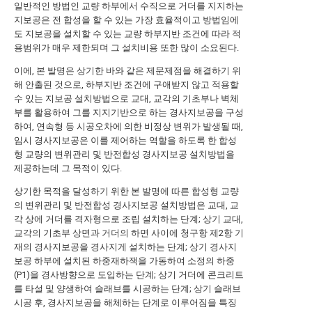
일반적인 방법인 교량 하부에서 수직으로 거더를 지지하는
지보공은 전 합성을 할 수 있는 가장 효율적이고 방법임에
도 지보공을 설치할 수 있는 교량 하부지반 조건에 따라 적
용범위가 매우 제한되며 그 설치비용 또한 많이 소요된다.
이에, 본 발명은 상기한 바와 같은 제문제점을 해결하기 위
해 안출된 것으로, 하부지반 조건에 구애받지 않고 적용할
수 있는 지보공 설치방법으로 교대, 교각의 기초부나 벽체
부를 활용하여 그를 지지기반으로 하는 경사지보공을 구성
하여, 연속형 등 시공오차에 의한 비정상 변위가 발생될 때,
임시 경사지보공은 이를 제어하는 역할을 하도록 한 합성
형 교량의 변위관리 및 반전합성 경사지보공 설치방법을
제공하는데 그 목적이 있다.
상기한 목적을 달성하기 위한 본 발명에 따른 합성형 교량
의 변위관리 및 반전합성 경사지보공 설치방법은 교대, 교
각 상에 거더를 격자형으로 조립 설치하는 단계; 상기 교대,
교각의 기초부 상면과 거더의 하면 사이에 청구항 제2항 기
재의 경사지보공을 경사지게 설치하는 단계; 상기 경사지
보공 하부에 설치된 하중재하잭을 가동하여 소정의 하중
(P1)을 경사방향으로 도입하는 단계; 상기 거더에 콘크리트
를 타설 및 양생하여 슬래브를 시공하는 단계; 상기 슬래브
시공 후, 경사지보공을 해체하는 단계로 이루어짐을 특징