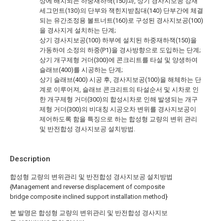
상에 배치되는 하중재하잭(150)과, 상기 경사지보공 강재
세그먼트(130)의 단부와 잭힌지받침대(140) 단부간에 체결
되는 유간조정용 볼트너트(160)로 구성된 경사지보공(100)
을 경사지게 설치하는 단계;
상기 경사지보공(100) 하부에 설치된 하중재하잭(150)을
가동하여 소정의 하중(P1)을 경사방향으로 도입하는 단계;
상기 개구제형 거더(300)에 콘크리트를 타설 및 양생하여
슬래브(400)를 시공하는 단계;
상기 슬래브(400) 시공 후, 경사지보공(100)을 해체하는 단
계로 이루어져, 슬래브 콘크리트의 타설순서 및 시차로 인
한 개구제형 거더(300)의 합성시차로 인해 발생되는 개구
제형 거더(300)의 비대칭 시공오차 변위를 경사지보공이
제어하도록 함을 특징으로 하는 합성형 교량의 변위 관리
및 반전합성 경사지보공 설치방법.
Description
합성형 교량의 변위관리 및 반전합성 경사지보공 설치방법
{Management and reverse displacement of composite
bridge composite inclined support installation method}
본 발명은 합성형 교량의 변위관리 및 반전합성 경사지보