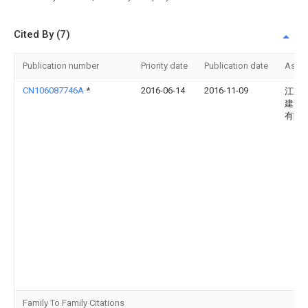
Cited By (7)
Publication number
Priority date
Publication date
Assi
CN106087746A
*
2016-06-14
2016-11-09
江苏
建设
有限
Family To Family Citations