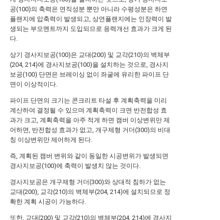
공(100)의 축력은 연직성분 뿐만 아니라 수평성분은 하연
플랜지에 압축력이 발생되고, 상연플랜지에는 인장력이 발
생되는 부모멘트까지 도입되므로 응력개선 효과가 크게 된
다.
상기 경사지보공(100)은 교대(200) 및 교각(210)의 벽체부
(204, 214)에 경사지보공(100)을 설치하는 것으로, 경사지
보공(100) 단면은 브레이싱 없이 좌굴에 유리한 파이프 단
면이 이상적이다.
파이프 단면의 크기는 콘크리트 타설 후 계획축력을 미리
계산하여 결정될 수 있으며 계획축력이 크면 반전합성 효
과가 크고, 계획축력을 아주 적게 하면 캠버 이상변위만 제
어하면, 반전합성 효과가 없고, 개구제형 거더(300)의 비대
칭 이상변위만 제어하게 된다.
즉, 계획된 캠버 변위와 같이 동일한 시공변위가 발생되면
경사지보공(100)에 축력이 발생치 않는 것이다.
경사지보공은 개구제형 거더(300)와 상대적 침하가 없는
교대(200), 교각(210)의 벽체부(204, 214)에 설치되므로 정
확한 계획 시공이 가능하다.
또한, 교대(200) 및 교각(210)의 벽체부(204, 214)에 경사지