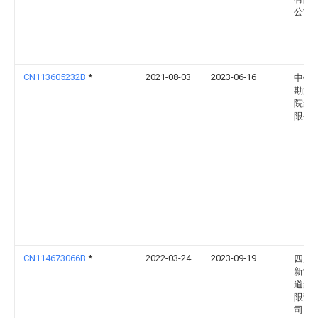
公司
CN113605232B
*
2021-08-03
2023-06-16
中铁
勘测
院集
限公
CN114673066B
*
2022-03-24
2023-09-19
四川
新制
道集
限责
司