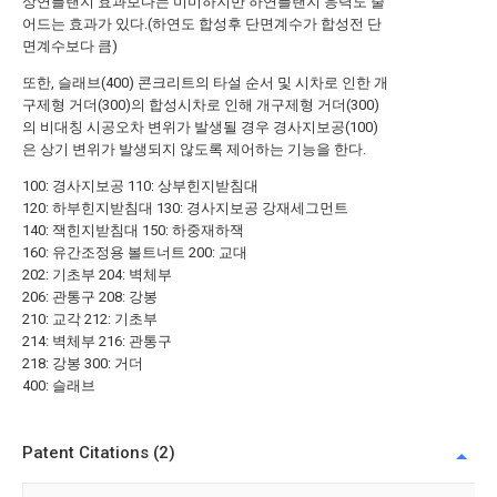
상연플랜지 효과보다는 미미하지만 하연플랜지 응력도 줄
어드는 효과가 있다.(하연도 합성후 단면계수가 합성전 단
면계수보다 큼)
또한, 슬래브(400) 콘크리트의 타설 순서 및 시차로 인한 개
구제형 거더(300)의 합성시차로 인해 개구제형 거더(300)
의 비대칭 시공오차 변위가 발생될 경우 경사지보공(100)
은 상기 변위가 발생되지 않도록 제어하는 기능을 한다.
100: 경사지보공 110: 상부힌지받침대
120: 하부힌지받침대 130: 경사지보공 강재세그먼트
140: 잭힌지받침대 150: 하중재하잭
160: 유간조정용 볼트너트 200: 교대
202: 기초부 204: 벽체부
206: 관통구 208: 강봉
210: 교각 212: 기초부
214: 벽체부 216: 관통구
218: 강봉 300: 거더
400: 슬래브
Patent Citations (2)