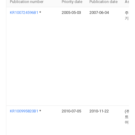
Publication number
Priority date
Publication date
Assi
KR100724596B1
*
2005-05-03
2007-06-04
주식
기주
KR100995820B1
*
2010-07-05
2010-11-22
(주)
트엔
어링