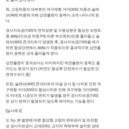
즉, 고정하중의 대부분인 개구제형 거더(300) 자중과 슬래
브(400) 하중에 의해 상연플랜지 응력이 크게 나타나게 된
다.
경사지보공(100)의 연직성분 및 수평성분은 합성전 모멘트
중 ΔMp(지보공 하중 P에 따른 부모멘트)만큼 줄어들고 슬
래브(400) 콘크리트가 양생된 후, 경사지보공(100)을 제거
하면 합성단면에서 ΔMp가 작용되므로 결과적으로 상연플
랜지 응력은 크게 줄어들게 된다.
상연플랜지 효과보다는 미미하지만 하연플랜지 응력도 줄
어드는 효과가 있다.(하연도 합성후 단면계수가 합성전 단
면계수보다 큼)
또한, 슬래브(400) 콘크리트의 타설 순서 및 시차로 인한 개
구제형 거더(300)의 합성시차로 인해 개구제형 거더(300)
의 비대칭 시공오차 변위가 발생될 경우 경사지보공(100)
은 상기 변위가 발생되지 않도록 제어하는 기능을 한다.
[실시예 2]
도 5는 본 발명에 따른 합성형 교량의 변위관리 및 반전합
성 경사지보공이 교대(200), 교각의 벽체부에 설치된 상태