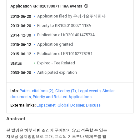
Application KR1020130071118A events
Application filed by 우경기술주식회사
2013-06-20
Priority to KR1020130071118A
2013-06-20
Publication of KR20140147573A
2014-12-30
Application granted
2015-06-12
Publication of KR101527782B1
2015-06-12
Expired - Fee Related
Status
Anticipated expiration
2033-06-20
Info
Patent citations (2)
Cited by (7)
Legal events
Similar
documents
Priority and Related Applications
External links
Espacenet
Global Dossier
Discuss
Abstract
본 발명은 하부지반 조건에 구애받지 않고 적용할 수 있는
지보공 설치방법으로 교대, 교각의 기초부나 벽체부를 활