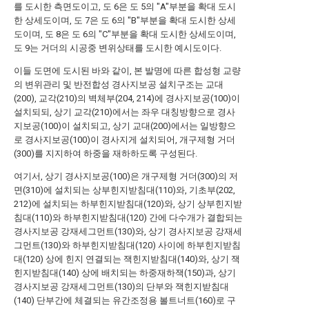
를 도시한 측면도이고, 도 6은 도 5의 "A"부분을 확대 도시
한 상세도이며, 도 7은 도 6의 "B"부분을 확대 도시한 상세
도이며, 도 8은 도 6의 "C"부분을 확대 도시한 상세도이며,
도 9는 거더의 시공중 변위상태를 도시한 예시도이다.
이들 도면에 도시된 바와 같이, 본 발명에 따른 합성형 교량
의 변위관리 및 반전합성 경사지보공 설치구조는 교대
(200), 교각(210)의 벽체부(204, 214)에 경사지보공(100)이
설치되되, 상기 교각(210)에서는 좌우 대칭방향으로 경사
지보공(100)이 설치되고, 상기 교대(200)에서는 일방향으
로 경사지보공(100)이 경사지게 설치되어, 개구제형 거더
(300)를 지지하여 하중을 재하하도록 구성된다.
여기서, 상기 경사지보공(100)은 개구제형 거더(300)의 저
면(310)에 설치되는 상부힌지받침대(110)와, 기초부(202,
212)에 설치되는 하부힌지받침대(120)와, 상기 상부힌지받
침대(110)와 하부힌지받침대(120) 간에 다수개가 결합되는
경사지보공 강재세그먼트(130)와, 상기 경사지보공 강재세
그먼트(130)와 하부힌지받침대(120) 사이에 하부힌지받침
대(120) 상에 힌지 연결되는 잭힌지받침대(140)와, 상기 잭
힌지받침대(140) 상에 배치되는 하중재하잭(150)과, 상기
경사지보공 강재세그먼트(130)의 단부와 잭힌지받침대
(140) 단부간에 체결되는 유간조정용 볼트너트(160)로 구