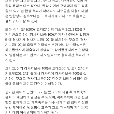
으로 하는 지보공 설치보다는 그 효과가 완전하지 않아 전
합성 효과는 다소 적으나, 현장 여건에 구애받지 않고 적용
할 수 있어 전 합성 효과가 작더라도 지보공을 사용하지 않
은 반합성의 경우보다는 그 효과가 뛰어나므로 효율적인
설치구조라 할 수 있다.
또한, 상기 교대(200), 교각(210)의 기초부(202, 212)를 지
지기반으로 하는 경사지보공(100)은 지간 양단에서 일정거
리에 경사지게 경사지보공(100)을 설치하는 것으로, 경사
지보공(100)의 축력은 연직성분 뿐만 아니라 수평성분은
하연플랜지에 압축력이 발생되고, 상연플랜지에는 인장력
이 발생되는 부모멘트까지 도입되므로 응력개선 효과가 크
게 된다.
그리고, 상기 경사지보공(100)은 교대(200) 및 교각(210)의
기초부(202, 212) 끝에서 경사지게 경사지보공(100)을 설
치하는 것으로, 경사지보공(100) 단면은 브레이싱 없이 좌
굴에 유리한 파이프 단면이 이상적이다.
상기한 파이프 단면의 크기는 콘크리트 타설 후 계획축력
을 미리 계산하여 결정될 수 있으며, 계획축력이 크면 반전
합성 효과가 크고, 계획축력을 아주 적게 하면 캠버 이상변
위만 제어하면, 반전합성 효과가 없고, 개구제형 거더(300)
의 비대칭 이상변위만 제어하게 된다.