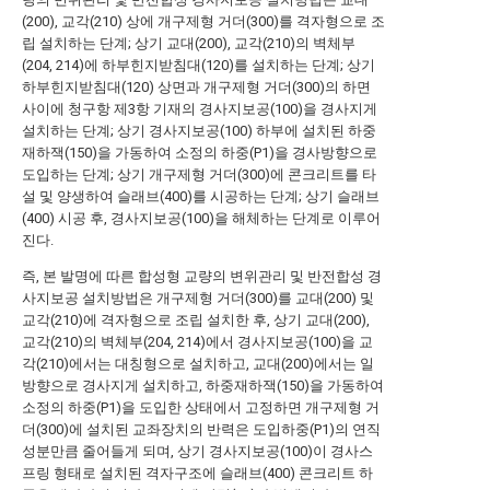
(200), 교각(210) 상에 개구제형 거더(300)를 격자형으로 조
립 설치하는 단계; 상기 교대(200), 교각(210)의 벽체부
(204, 214)에 하부힌지받침대(120)를 설치하는 단계; 상기
하부힌지받침대(120) 상면과 개구제형 거더(300)의 하면
사이에 청구항 제3항 기재의 경사지보공(100)을 경사지게
설치하는 단계; 상기 경사지보공(100) 하부에 설치된 하중
재하잭(150)을 가동하여 소정의 하중(P1)을 경사방향으로
도입하는 단계; 상기 개구제형 거더(300)에 콘크리트를 타
설 및 양생하여 슬래브(400)를 시공하는 단계; 상기 슬래브
(400) 시공 후, 경사지보공(100)을 해체하는 단계로 이루어
진다.
즉, 본 발명에 따른 합성형 교량의 변위관리 및 반전합성 경
사지보공 설치방법은 개구제형 거더(300)를 교대(200) 및
교각(210)에 격자형으로 조립 설치한 후, 상기 교대(200),
교각(210)의 벽체부(204, 214)에서 경사지보공(100)을 교
각(210)에서는 대칭형으로 설치하고, 교대(200)에서는 일
방향으로 경사지게 설치하고, 하중재하잭(150)을 가동하여
소정의 하중(P1)을 도입한 상태에서 고정하면 개구제형 거
더(300)에 설치된 교좌장치의 반력은 도입하중(P1)의 연직
성분만큼 줄어들게 되며, 상기 경사지보공(100)이 경사스
프링 형태로 설치된 격자구조에 슬래브(400) 콘크리트 하