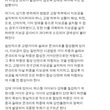
터 비정상 변위가 발생하지 않도록 강제로 제어해 주는 방
법뿐이다.
여기서, 상기한 변위제어 방법은 교량 하부에서 지보공을
설치하여 지지하여야 하나, 교량 하부의 상황이 해상, 하천,
도로, 산악지역, 기타 장애물 등으로 지보공을 설치할 수 없
는 경우가 대부분이고, 또한 이를 극복하여 지보공을 설치
하려면 지보공 공사비가 과다하게 소요되어 경제성이 불리
해진다.
일반적으로 교량거더와 슬래브 콘크리트를 합성함에 있어
서, 지보공이 없는 일반적인 시공법은 거더 자중과 슬래브
콘크리트 타설 하중은 합성전 거더단면으로만 저항되고,
그 후의 하중은 합성 단면으로 저항되는 것을 반합성이라
하고, 교량거더 전구간에 지보공을 설치하여 거더 자중과
콘크리트 타설 하중을 지보공에 의해 지지하고, 합성후 지
보공을 제거하면 모든 하중이 합성 단면에 의해 저항되는
데 이를 전 합성이라 한다.
강재 거더에 있어서, 박스형 거더보다 강재를 절감하기 위
한 U형 거더의 경우는 거더의 상연플랜지 단면 폭이 하연플
랜지 폭보다 현실적으로 적으므로 합성전 하중인 거더 자
중과 슬래브 콘크리트 하중에 의해 상연플랜지의 응력이
크게 발생되어 과중한 두께가 요구되곤 한다.