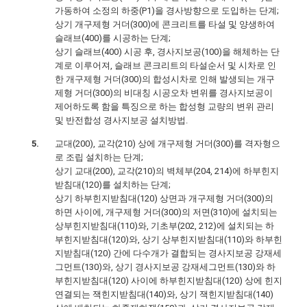
가동하여 소정의 하중(P1)을 경사방향으로 도입하는 단계;
상기 개구제형 거더(300)에 콘크리트를 타설 및 양생하여
슬래브(400)를 시공하는 단계;
상기 슬래브(400) 시공 후, 경사지보공(100)을 해체하는 단
계로 이루어져, 슬래브 콘크리트의 타설순서 및 시차로 인
한 개구제형 거더(300)의 합성시차로 인해 발생되는 개구
제형 거더(300)의 비대칭 시공오차 변위를 경사지보공이
제어하도록 함을 특징으로 하는 합성형 교량의 변위 관리
및 반전합성 경사지보공 설치방법.
교대(200), 교각(210) 상에 개구제형 거더(300)를 격자형으
로 조립 설치하는 단계;
상기 교대(200), 교각(210)의 벽체부(204, 214)에 하부힌지
받침대(120)를 설치하는 단계;
상기 하부힌지받침대(120) 상면과 개구제형 거더(300)의
하면 사이에, 개구제형 거더(300)의 저면(310)에 설치되는
상부힌지받침대(110)와, 기초부(202, 212)에 설치되는 하
부힌지받침대(120)와, 상기 상부힌지받침대(110)와 하부힌
지받침대(120) 간에 다수개가 결합되는 경사지보공 강재세
그먼트(130)와, 상기 경사지보공 강재세그먼트(130)와 하
부힌지받침대(120) 사이에 하부힌지받침대(120) 상에 힌지
연결되는 잭힌지받침대(140)와, 상기 잭힌지받침대(140)