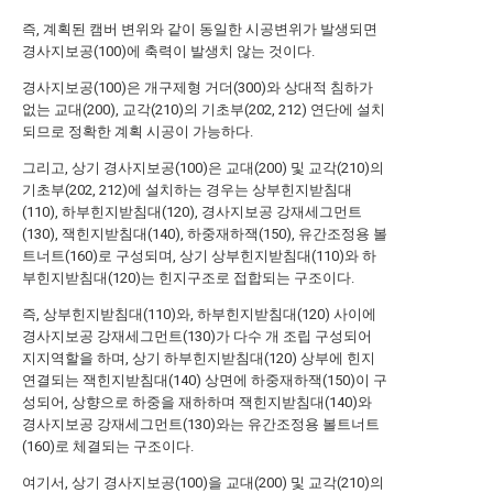
즉, 계획된 캠버 변위와 같이 동일한 시공변위가 발생되면
경사지보공(100)에 축력이 발생치 않는 것이다.
경사지보공(100)은 개구제형 거더(300)와 상대적 침하가
없는 교대(200), 교각(210)의 기초부(202, 212) 연단에 설치
되므로 정확한 계획 시공이 가능하다.
그리고, 상기 경사지보공(100)은 교대(200) 및 교각(210)의
기초부(202, 212)에 설치하는 경우는 상부힌지받침대
(110), 하부힌지받침대(120), 경사지보공 강재세그먼트
(130), 잭힌지받침대(140), 하중재하잭(150), 유간조정용 볼
트너트(160)로 구성되며, 상기 상부힌지받침대(110)와 하
부힌지받침대(120)는 힌지구조로 접합되는 구조이다.
즉, 상부힌지받침대(110)와, 하부힌지받침대(120) 사이에
경사지보공 강재세그먼트(130)가 다수 개 조립 구성되어
지지역할을 하며, 상기 하부힌지받침대(120) 상부에 힌지
연결되는 잭힌지받침대(140) 상면에 하중재하잭(150)이 구
성되어, 상향으로 하중을 재하하며 잭힌지받침대(140)와
경사지보공 강재세그먼트(130)와는 유간조정용 볼트너트
(160)로 체결되는 구조이다.
여기서, 상기 경사지보공(100)을 교대(200) 및 교각(210)의