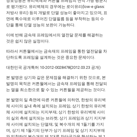
창호성능은 유리벽체와 커튼월 프레임의 면적 가중 평균치
로 평가된다. 유리벽체의 경우에는 로이유리(low-e glass:
저방사 유리) 등의 개발로 단열 성능이 좋아지고 있으며, 표
면에 특수재로 이루어진 단열필름 등을 부착하는 등의 수
단을 통해 단열 성능의 보완이 가능하다.
이에 반해 금속재 프레임에서의 열전달 문제를 해결하는
것은 쉽지 않은 실정이다.
따라서 커튼월에서는 금속재의 프레임을 통한 열전달을 차
단하도록 프레임을 설계하는 것은 중요한 문제이다.
대한민국 공개특허 10-2012-0028478(2012.03.23 공개)
본 발명은 상기와 같은 문제점을 해결하기 위한 것으로, 본
발명의 목적은 커튼월에서는 금속재 프레임을 통해 전달되
는 열을 최소한으로 할 수 있는 커튼월을 제공하는 것이다.
본 발명의 일 측면에 따른 커튼월에 의하면, 한쌍의 유리벽
체 사이의 실내 측에 설치되는 프레임; 상기 한쌍의 유리벽
체 사이에 설치되는 지지부재; 상기 한쌍의 유리벽체 사이
의 실외 측에 설치되는 브라켓; 상기 프레임과 상기 지지부
재 사이에 설치되는 단열재; 및 복수개의 제 1돌기를 가지
며, 상기 제 1돌기의 단부가 상기 프레임 및 상기 지지부재
와 밀착하여 복수개의 제 1대류 차단공간을 형성하는 제 1