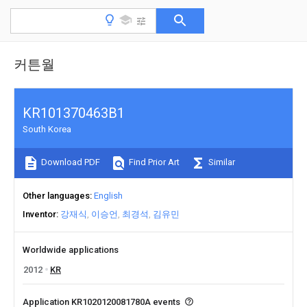
커튼월
KR101370463B1
South Korea
Download PDF
Find Prior Art
Similar
Other languages
English
Inventor
강재식
이승언
최경석
김유민
Worldwide applications
2012
KR
Application KR1020120081780A events