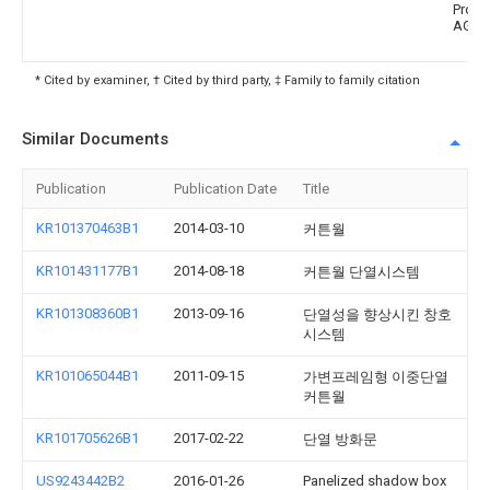
Profi
AG
* Cited by examiner, † Cited by third party, ‡ Family to family citation
Similar Documents
Publication
Publication Date
Title
KR101370463B1
2014-03-10
커튼월
KR101431177B1
2014-08-18
커튼월 단열시스템
KR101308360B1
2013-09-16
단열성을 향상시킨 창호
시스템
KR101065044B1
2011-09-15
가변프레임형 이중단열
커튼월
KR101705626B1
2017-02-22
단열 방화문
US9243442B2
2016-01-26
Panelized shadow box