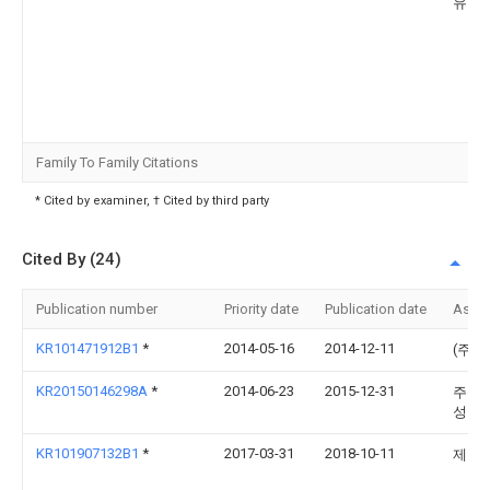
유
Family To Family Citations
* Cited by examiner, † Cited by third party
Cited By (24)
Publication number
Priority date
Publication date
Assi
KR101471912B1
*
2014-05-16
2014-12-11
(주)
KR20150146298A
*
2014-06-23
2015-12-31
주식회
성알
KR101907132B1
*
2017-03-31
2018-10-11
제정