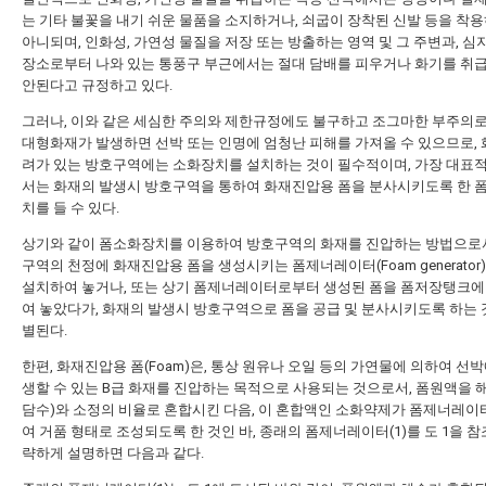
는 기타 불꽃을 내기 쉬운 물품을 소지하거나, 쇠굽이 장착된 신발 등을 착
아니되며, 인화성, 가연성 물질을 저장 또는 방출하는 영역 및 그 주변과, 심
장소로부터 나와 있는 통풍구 부근에서는 절대 담배를 피우거나 화기를 취
안된다고 규정하고 있다.
그러나, 이와 같은 세심한 주의와 제한규정에도 불구하고 조그마한 부주의
대형화재가 발생하면 선박 또는 인명에 엄청난 피해를 가져올 수 있으므로, 
려가 있는 방호구역에는 소화장치를 설치하는 것이 필수적이며, 가장 대표
서는 화재의 발생시 방호구역을 통하여 화재진압용 폼을 분사시키도록 한 
치를 들 수 있다.
상기와 같이 폼소화장치를 이용하여 방호구역의 화재를 진압하는 방법으로서
구역의 천정에 화재진압용 폼을 생성시키는 폼제너레이터(Foam generator
설치하여 놓거나, 또는 상기 폼제너레이터로부터 생성된 폼을 폼저장탱크에
여 놓았다가, 화재의 발생시 방호구역으로 폼을 공급 및 분사시키도록 하는 
별된다.
한편, 화재진압용 폼(Foam)은, 통상 원유나 오일 등의 가연물에 의하여 선
생할 수 있는 B급 화재를 진압하는 목적으로 사용되는 것으로서, 폼원액을 
담수)와 소정의 비율로 혼합시킨 다음, 이 혼합액인 소화약제가 폼제너레이
여 거품 형태로 조성되도록 한 것인 바, 종래의 폼제너레이터(1)를 도 1을 
략하게 설명하면 다음과 같다.