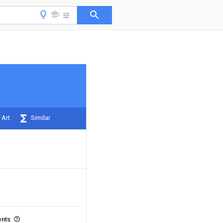
 Art
Similar
ents