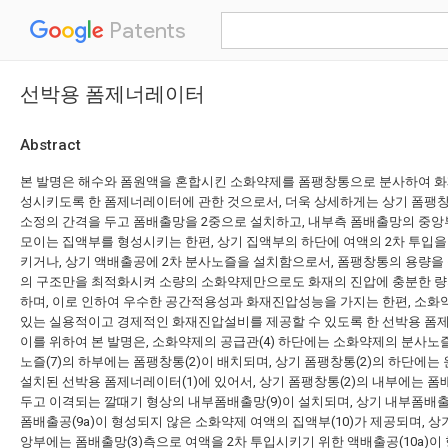
Patents
선박용 폼제너레이터
Abstract
본 발명은 해수와 폼원액을 혼합시킨 소화약제를 폼팽창통으로 분사하여 화재
성시키도록 한 폼제너레이터에 관한 것으로서, 더욱 상세하게는 상기 폼팽
소정의 간격을 두고 폼배출망을 2중으로 설치하고, 내부측 폼배출망의 중
모이는 집액부를 형성시키는 한편, 상기 집액부의 하단에 여액의 2차 투입
키거나, 상기 액배출공에 2차 분사노즐을 설치함으로서, 폼팽창통의 용량을
의 구조만을 최적화시켜 소량의 소화약제만으로도 화재의 진압에 충분한 량
하며, 이로 인하여 우수한 공간적용성과 화재진압성능을 가지는 한편, 소화
있는 실용적이고 경제적인 화재진압설비를 제공할 수 있도록 한 선박용 폼
이를 위하여 본 발명은, 소화약제의 공급관(4) 하단에는 소화약제의 분사노즐
노즐(7)의 하부에는 폼팽창통(2)이 배치되며, 상기 폼팽창통(2)의 하단에는
설치된 선박용 폼제너레이터(1)에 있어서, 상기 폼팽창통(2)의 내부에는 폼
두고 이격되는 깔때기 형상의 내부폼배출망(9)이 설치되며, 상기 내부폼배출
폼배출공(9a)이 형성되지 않은 소화약제 여액의 집액부(10)가 제공되며, 상기
앙부에는 폼배출망(3)측으로 여액을 2차 투입시키기 위한 액배출공(10a)이 