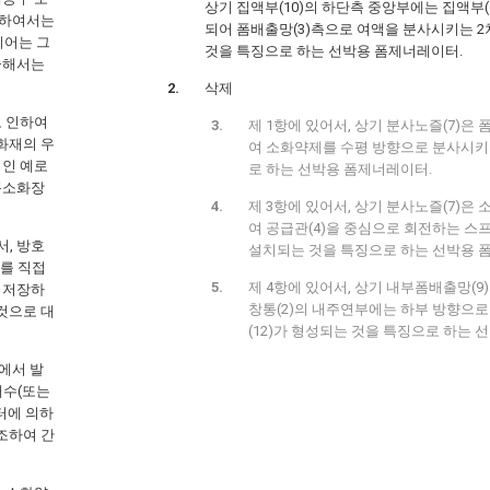
상기 집액부(10)의 하단측 중앙부에는 집액부(1
용하여서는
되어 폼배출망(3)측으로 여액을 분사시키는 2
지어는 그
것을 특징으로 하는 선박용 폼제너레이터.
급해서는
삭제
로 인하여
제 1항에 있어서, 상기 분사노즐(7)은
화재의 우
여 소화약제를 수평 방향으로 분사시키
적인 예로
로 하는 선박용 폼제너레이터.
폼소화장
제 3항에 있어서, 상기 분사노즐(7)
여 공급관(4)을 중심으로 회전하는 스프링클
, 방호
설치되는 것을 특징으로 하는 선박용 
)를 직접
제 4항에 있어서, 상기 내부폼배출망(
 저장하
창통(2)의 내주연부에는 하부 방향으
것으로 대
(12)가 형성되는 것을 특징으로 하는 
박에서 발
해수(또는
터에 의하
참조하여 간