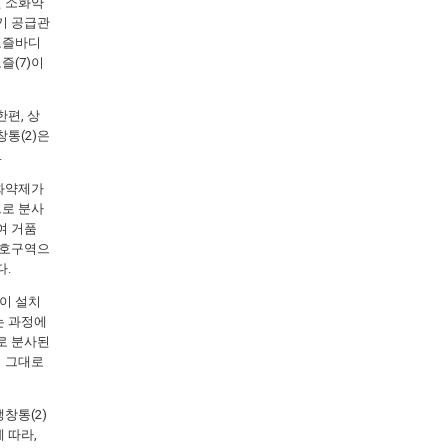
된 소화약
상기 공급관
 노즐바디
즐(7)이
한편, 상
창통(2)은
.
소화약제가
으로 분사
여 거품
방호구역으
다.
)이 설치
는 과정에
로 분사된
여 그대로
창통(2)
 따라,