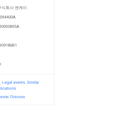
 by 주식회사 엔케이
10094400A
130030855A
1309186B1
n
)
Legal events
Similar
lications
ssier
Discuss