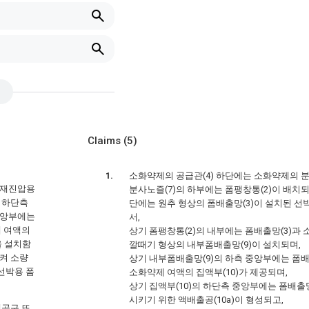
Claims
(5)
소화약제의 공급관(4) 하단에는 소화약제의 분
화재진압용
분사노즐(7)의 하부에는 폼팽창통(2)이 배치되
 하단측
단에는 원추 형상의 폼배출망(3)이 설치된 선
중앙부에는
서,
에 여액의
상기 폼팽창통(2)의 내부에는 폼배출망(3)과
을 설치함
깔때기 형상의 내부폼배출망(9)이 설치되며,
켜 소량
상기 내부폼배출망(9)의 하측 중앙부에는 폼배
선박용 폼
소화약제 여액의 집액부(10)가 제공되며,
상기 집액부(10)의 하단측 중앙부에는 폼배출망
시키기 위한 액배출공(10a)이 형성되고,
제공구 또