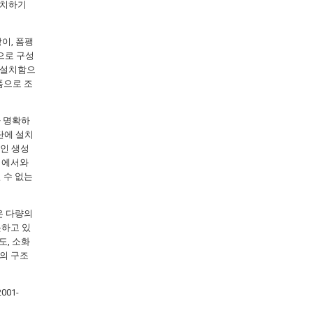
설치하기
같이, 폼팽
망으로 구성
을 설치함으
폼으로 조
다 명확하
하단에 설치
적인 생성
1에서와
 수 없는
은 다량의
못하고 있
도, 소화
의 구조
01-