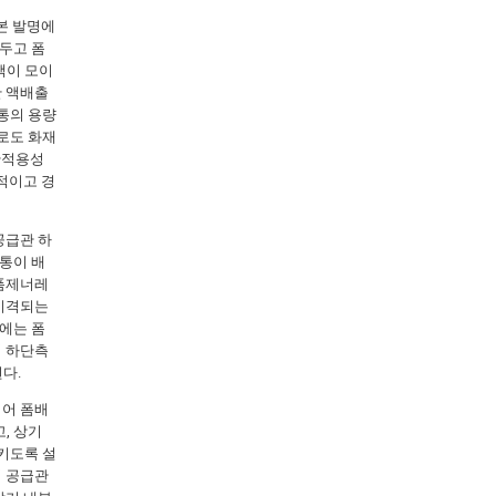
본 발명에
두고 폼
액이 모이
한 액배출
통의 용량
로도 화재
간적용성
적이고 경
공급관 하
통이 배
 폼제너레
 이격되는
에는 폼
의 하단측
다.
되어 폼배
, 상기
키도록 설
여 공급관