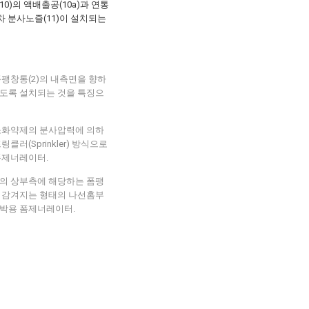
0)의 액배출공(10a)과 연통
차 분사노즐(11)이 설치되는
 폼팽창통(2)의 내측면을 향하
도록 설치되는 것을 특징으
은 소화약제의 분사압력에 의하
러(Sprinkler) 방식으로
폼제너레이터.
9)의 상부측에 해당하는 폼팽
로 감겨지는 형태의 나선홈부
선박용 폼제너레이터.