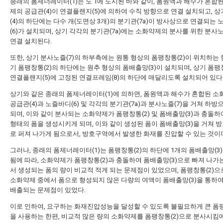
종래의 폼제너레이터(1)는 도 1에 도시된 바와 같이, 폼원액과 해수가 혼합
제의 공급관(4)이 연결플랜지(5)에 의하여 수직 방향으로 연결 설치되고, 
(4)의 하단에는 다수 개(도면상 3개)의 분기관(7a)이 방사상으로 연결되는
(6)가 설치되며, 상기 각각의 분기관(7a)에는 소화약제의 분사를 위한 분사노
연결 설치된다.
또한, 상기 분사노즐(7)의 하부측에는 원통 형상의 폼팽창통(2)이 위치하는 
기 폼팽창통(2)의 하단에는 원추 형상의 폼배출망(3)이 설치되며, 상기 폼팽
연결플랜지(5)에 고정된 연결프레임(8)의 하단에 매달리도록 설치되어 있다
상기와 같은 종래의 폼제너레이터(1)에 의하면, 폼원액과 해수가 혼합된 
공급관(4)과 노즐바디(6) 및 각각의 분기관(7a)과 분사노즐(7)을 거쳐 하방
되며, 이와 같이 분사되는 소화약제가 폼팽창통(2) 및 폼배출망(3)과 충돌하
형태의 폼을 생성시키게 되며, 이와 같이 생성된 폼이 폼배출망(3)을 거쳐 
로 퍼져 나가게 됨으로서, 방호구역에서 발생한 화재를 진압할 수 있는 것이
그러나, 종래의 폼제너레이터(1)는 폼팽창통(2)의 하단에 1개의 폼배출망(3
됨에 따라, 소화약제가 폼팽창통(2)과 충돌하여 폼배출망(3)으로 빠져 나가
서 생성되는 폼의 량이 비교적 적게 되는 문제점이 있었으며, 폼팽창통(2)으
소화약제 중에서 폼으로 형성되지 않은 다량의 여액이 폼배출망(3)을 통하
배출되는 문제점이 있었다.
이로 인하여, 요구하는 화재진압성능을 달성할 수 있도록 불필요하게 큰 폼팽
을 사용하는 한편, 비교적 많은 량의 소화약제를 폼팽창통(2)으로 분사시킴에