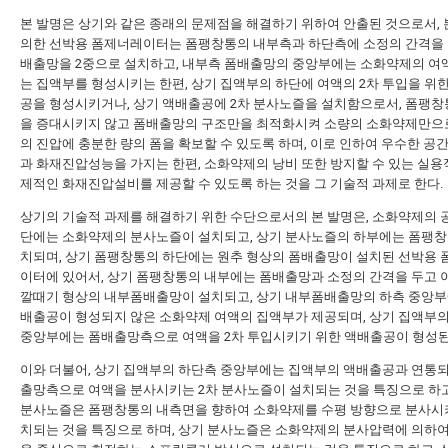
본 발명은 상기와 같은 종래의 문제점을 해결하기 위하여 안출된 것으로서, 
의한 선박용 폼제너레이터는 폼팽창통의 내부측과 하단측에 소정의 간격을 
배출망을 2중으로 설치하고, 내부측 폼배출망의 중앙부에는 소화약제의 여
는 집액부를 형성시키는 한편, 상기 집액부의 하단에 여액의 2차 투입을 위
공을 형성시키거나, 상기 액배출공에 2차 분사노즐을 설치함으로서, 폼팽창
을 증대시키지 않고 폼배출망의 구조만을 최적화시켜 소량의 소화약제만으
의 진압에 충분한 량의 폼을 확보할 수 있도록 하며, 이로 인하여 우수한 공
과 화재진압성능을 가지는 한편, 소화약제의 낭비 또한 방지할 수 있는 실용
제적인 화재진압설비를 제공할 수 있도록 하는 것을 그 기술적 과제로 한다.
상기의 기술적 과제를 해결하기 위한 수단으로서의 본 발명은, 소화약제의 
단에는 소화약제의 분사노즐이 설치되고, 상기 분사노즐의 하부에는 폼팽창
치되며, 상기 폼팽창통의 하단에는 원추 형상의 폼배출망이 설치된 선박용
이터에 있어서, 상기 폼팽창통의 내부에는 폼배출망과 소정의 간격을 두고
깔때기 형상의 내부폼배출망이 설치되고, 상기 내부폼배출망의 하측 중앙부
배출공이 형성되지 않은 소화약제 여액의 집액부가 제공되며, 상기 집액부
중앙부에는 폼배출망측으로 여액을 2차 투입시키기 위한 액배출공이 형성된
이와 더불어, 상기 집액부의 하단측 중앙부에는 집액부의 액배출공과 연통
출망측으로 여액을 분사시키는 2차 분사노즐이 설치되는 것을 특징으로 하고
분사노즐은 폼팽창통의 내측면을 향하여 소화약제를 수평 방향으로 분사시
치되는 것을 특징으로 하며, 상기 분사노즐은 소화약제의 분사압력에 의하