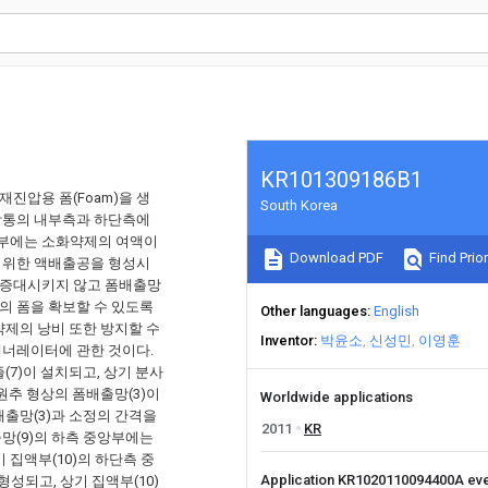
KR101309186B1
진압용 폼(Foam)을 생
South Korea
창통의 내부측과 하단측에
앙부에는 소화약제의 여액이
Download PDF
Find Prior
을 위한 액배출공을 형성시
 증대시키지 않고 폼배출망
의 폼을 확보할 수 있도록
Other languages
English
약제의 낭비 또한 방지할 수
Inventor
박윤소
신성민
이영훈
제너레이터에 관한 것이다.
(7)이 설치되고, 상기 분사
 원추 형상의 폼배출망(3)이
Worldwide applications
배출망(3)과 소정의 간격을
2011
KR
망(9)의 하측 중앙부에는
 집액부(10)의 하단측 중
Application KR1020110094400A ev
형성되고, 상기 집액부(10)