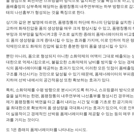
을 중심으로 회전하는 스프링클러 방식으로 설치되는 것을 특징으로 하고, 
폼배출망의 상부측에 해당하는 폼팽창통의 내주연부에는 하부 방향으로 감
태의 나선홈부가 형성되는 것을 특징으로 한다.
상기와 같은 본 발명에 따르면, 폼팽창통의 하단에 하나의 단일망을 설치한 
교하여 화재진압용 폼의 생성량을 매우 크게 향상시킬 수 있고, 폼팽창통의 
부망과 외부망을 밀착시켜 2중 구조로 설치한 종래의 폼제너레이터와 비교
도 폼의 생성량을 크게 증대시킬 수 있는 효과를 가지며, 이로 인하여 적은 
약제만으로도 화재의 진압에 필요한 충분한 량의 폼을 생성시킬 수 있다.
뿐만 아니라, 폼으로 형성되지 아니한 소화약제의 여액이 그대로 배출되는 
대한으로 억제시킴으로서, 불필요한 소화약제의 낭비를 방지할 수 있는 경
식의 폼제너레이터를 제공하는 효과가 있으며, 이러한 모든 잇점이 폼배출
구조를 개선시키는 것만으로 달성될 수 있기 때문에, 폼제너레이터의 부피
지하여 선박 내에서의 공간적용성 또한 확보하는 효과가 있다.
특히, 소화약제를 수평 방향으로 분사시키도록 하거나, 스프링클러 방식으
즐을 설치하는 한편, 폼팽창통의 내주연부에 나선홈부를 형성시킨 경우에는
제가 폼팽창통의 벽면을 타고 흘러 내리는 시간 및 이를 기초로 한 공기와의
을 최대한으로 확보하여 폼 생성량을 극대화시키는 효과가 있으며, 이로 인
더 실용적이고 경제적인 선박용 폼제너레이터를 제공할 수 있는 등의 매우 
과를 가지는 것이다.
도 1은 종래의 폼제너레이터를 나타내는 사시도.