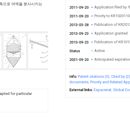
3)측으로 여액을 분사시키는
Application filed
2011-09-20
Priority to KR10201
2011-09-20
Publication of KR20
2013-03-28
Application granted
2013-09-23
Publication of KR10
2013-09-23
Active
Status
Anticipated expiratio
2031-09-20
Info
Patent citations (3)
Cited by (2
documents
Priority and Related App
External links
Espacenet
Global Do
apted for particular