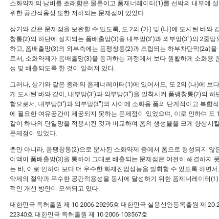
소화약제의 낭비를 초래함은 물론이고 폼제너레이터(1)를 선박의 내부에 
위한 공간적용성 또한 저하되는 문제점이 있었다.
상기와 같은 문제점을 보완할 수 있도록, 도 2의 (가) 및 (나)에 도시된 바와 
창통(2)의 하단에 설치되는 폼배출망(3)을 내부망(3')과 외부망(3")의 2중
하고, 폼배출망(3)의 외부측에는 폼팽창통(2)과 조립되는 하부차단막(2a)
로서, 소화약제가 폼배출망(3)을 통과하는 과정에서 보다 원활하게 소화용 
성 및 배출되도록 한 것이 알려져 있다.
그러나, 상기와 같은 종래의 폼제너레이터(1)에 있어서도, 도 2의 (나)에 보
게 도시된 바와 같이, 내부망(3')과 외부망(3")을 밀착시켜 폼팽창통(2)의 
함으로서, 내부망(3')과 외부망(3")의 사이에 소화용 폼의 단계적이고 복합
에 필요한 여유공간이 제공되지 못하는 문제점이 있었으며, 이로 인하여 도 
같이 하나의 단일망을 적용시킨 것과 비교하여 폼의 생성율을 크게 향상시킬
문제점이 있었다.
뿐만 아니라, 폼팽창통(2)으로 분사된 소화약제 중에서 폼으로 형성되지 않
여액이 폼배출망(3)을 통하여 그대로 배출되는 문제점은 여전히 해결하지 
는 바, 이로 인하여 보다 더 우수한 화재진압성능을 발휘할 수 있도록 하면서
약제의 절약과 우수한 공간적용성을 동시에 달성하기 위한 폼제너레이터(1)
적인 개선 방안이 모색되고 있다.
대한민국 특허출원 제 10-2006-29295호
대한민국 실용신안등록출원 제 20-20
22340호
대한민국 특허출원 제 10-2006-103567호