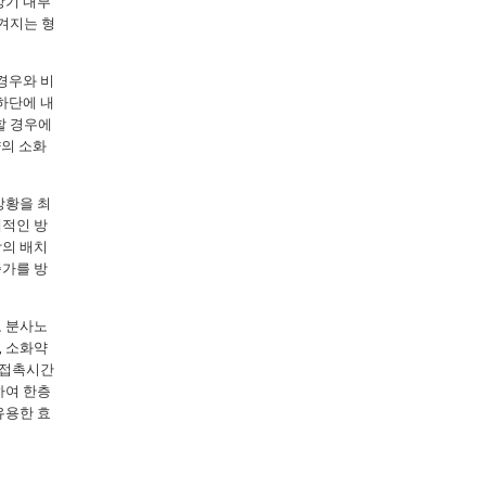
상기 내부
겨지는 형
경우와 비
하단에 내
할 경우에
량의 소화
상황을 최
제적인 방
망의 배치
증가를 방
로 분사노
, 소화약
 접촉시간
하여 한층
유용한 효