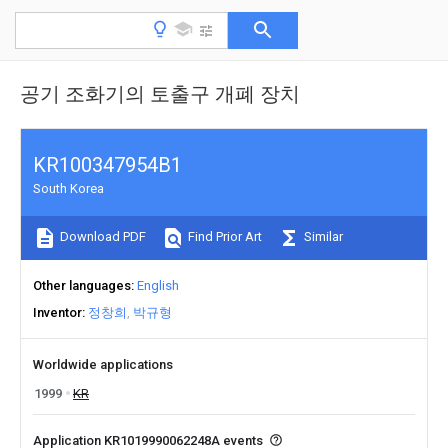
공기 조화기의 토출구 개폐 장치
KR100347954B1
South Korea
Download PDF
Find Prior Art
Similar
Other languages
English
Inventor
정창희
박규형
Worldwide applications
1999
KR
Application KR1019990062248A events