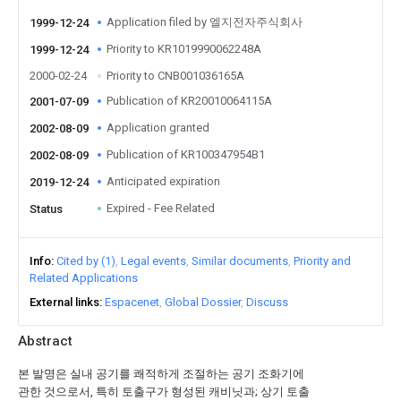
Application filed by 엘지전자주식회사
1999-12-24
Priority to KR1019990062248A
1999-12-24
2000-02-24
Priority to CNB001036165A
Publication of KR20010064115A
2001-07-09
Application granted
2002-08-09
Publication of KR100347954B1
2002-08-09
Anticipated expiration
2019-12-24
Expired - Fee Related
Status
Info
Cited by (1)
Legal events
Similar documents
Priority and
Related Applications
External links
Espacenet
Global Dossier
Discuss
Abstract
본 발명은 실내 공기를 쾌적하게 조절하는 공기 조화기에
관한 것으로서, 특히 토출구가 형성된 캐비닛과; 상기 토출