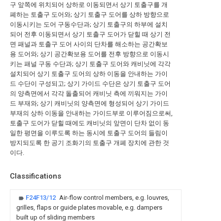
구 앞쪽에 위치되어 상하로 이동되면서 상기 토출구를 개
폐하는 토출구 도어와; 상기 토출구 도어를 상하 방향으로
이동시키는 도어 구동수단과; 상기 토출구의 하부에 설치
되어 전후 이동되면서 상기 토출구 도어가 닫힐 때 상기 전
면 패널과 토출구 도어 사이의 단차를 해소하는 공간확보
용 도어와; 상기 공간확보용 도어를 전후 방향으로 이동시
키는 패널 구동 수단과; 상기 토출구 도어와 캐비닛에 각각
설치되어 상기 토출구 도어의 상하 이동을 안내하는 가이
드 수단이 구성되고; 상기 가이드 수단은 상기 토출구 도어
의 양측면에서 각각 돌출되어 캐비닛 측에 끼워지는 가이
드 부재와; 상기 캐비닛의 양측면에 형성되어 상기 가이드
부재의 상하 이동을 안내하는 가이드부로 이루어짐으로써,
토출구 도어가 닫힐 때에도 캐비닛의 앞면이 단차 없이 동
일한 평면을 이루도록 하는 동시에 토출구 도어의 들림이
방지되도록 한 공기 조화기의 토출구 개폐 장치에 관한 것
이다.
Classifications
F24F13/12
Air-flow control members, e.g. louvres,
grilles, flaps or guide plates movable, e.g. dampers
built up of sliding members