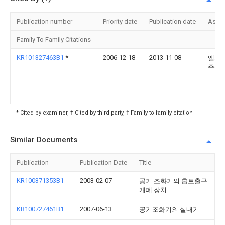
Publication number
Priority date
Publication date
Assi
Family To Family Citations
KR101327463B1
*
2006-12-18
2013-11-08
엘지
주식
* Cited by examiner, † Cited by third party, ‡ Family to family citation
Similar Documents
Publication
Publication Date
Title
KR100371353B1
2003-02-07
공기 조화기의 흡토출구
개폐 장치
KR100727461B1
2007-06-13
공기조화기의 실내기