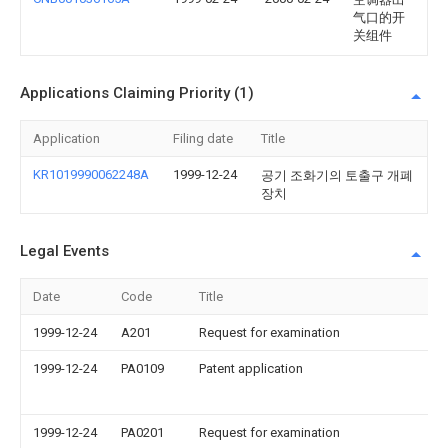
气口的开
关组件
Applications Claiming Priority (1)
Application
Filing date
Title
KR1019990062248A
1999-12-24
공기 조화기의 토출구 개폐
장치
Legal Events
Date
Code
Title
1999-12-24
A201
Request for examination
1999-12-24
PA0109
Patent application
1999-12-24
PA0201
Request for examination