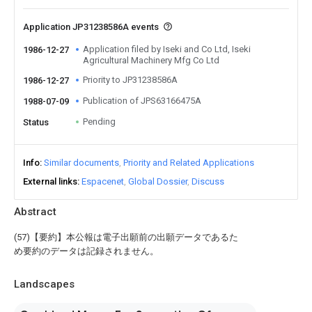
Application JP31238586A events
Application filed by Iseki and Co Ltd, Iseki
1986-12-27
Agricultural Machinery Mfg Co Ltd
Priority to JP31238586A
1986-12-27
Publication of JPS63166475A
1988-07-09
Pending
Status
Info
Similar documents
Priority and Related Applications
External links
Espacenet
Global Dossier
Discuss
Abstract
(57)【要約】本公報は電子出願前の出願データであるた
め要約のデータは記録されません。
Landscapes