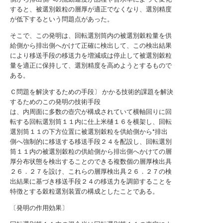
すると、被選別穀粒の層厚が適正でなくなり、選別精度
が低下するという問題点があった。
そこで、この発明は、回転選別筒内の被選別穀粒量を供
給側から排出側へかけて正確に検出して、この検出結果
により移送手段の移送力を増減或は停止して被選別穀粒
量を適正に保持して、選別精度を高めようとするもので
ある。
Ｃ問題を解決するための手段〕 かかる技術的課題を解決
するためのこの発明の技術手段
は、内周面に多数の壺穴が構成されていて横軸回りに回
転する回転選別筒１１内に仕上米樋１６を横架し、回転
選別筒１１の下方位置に被選別穀粒を供給側から°排出
側へ強制的に移送する移送手段２４を配設し、回転選別
筒１１内の被選別穀粒の供給側から排出側へかけての層
厚分布状態を検出することのできる複数個の層厚検出具
２６．２７を設け、これらの層厚検出具２６．２７の検
出結果に基づき移送手段２４の移送力を調節することを
特徴とする穀粒選別装置の構成としたことである。
〔発明の作用効果〕