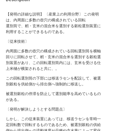
【発明の詳細な説明】 〔産業上の利用分野〕 この発明
は、内周面に多数の壺穴の構成されている回転
選別筒で、籾・玄米の混合米を選別する穀粒選別装置に
利用することができるものである。
〔従来技術〕
内周面に多数の壺穴の構成されている回転選別筒を横軸
回りに回転させて、籾・玄米の混合米を選別する穀粒選
別装置があり、この回転選別筒内には、玄米を受ける仕
上米樋が横架されると共に、。
この回転選別筒の下部には移送ラセンを配設して、被選
別穀粒を供給側から排出側へ強制的に移送し。
被選別穀粒の停滞を防止して選別能率を高めているもの
がある。
〔発明が解決しようとする問題点〕
しかし、この従来装置にあっては、移送ラセンを常時一
定回転数で回転するものであるため、被選別穀粒の供給
側から排出側への流動速度が品種や含水率によって変化