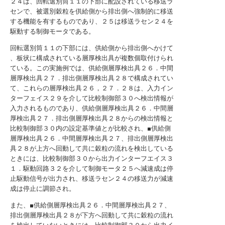
２４は、回転選別筒１１の下部に配設されている移送ラ
センで、被選別穀粒を供給側から排出側へ強制的に移送
する機能を有するものであり、２５は移送ラセン２４を
駆動する制御モータである。
回転選別筒１１の下部には、供給側から排出側へかけて
、板状に構成されている層厚検出具が複数個取付けられ
ている。この実施例では、供給側層厚検出具２６．中間
層厚検出具２７．排出側層厚検出具２８で構成されてい
て、これらの層厚検出具２６，２７．２８は、入力イン
ターフェイス２９を介して比較制御部３０へ検出情報が
入力されるものであり、供給側層厚検出具２６．中間層
厚検出具２７．排出側層厚検出具２８からの検出情報と
比較制御部３０内の設定基準値とが比較され、■供給側
層厚検出具２６．中間層厚検出具２７、排出側層厚検出
具２８が上方へ回動して共に穀粒の流れを検出している
ときには、比較制御部３０から出力インターフエイス３
１．駆動回路３２を介して制御モータ２５へ減速成は停
止駆動信号が出力され、移送ラセン２４の移送力が減速
成は停止に調節され。
また、■供給側層厚検出具２６．中間層厚検出具２７、
排出側層厚検出具２８が下方へ回動して共に穀粒の流れ