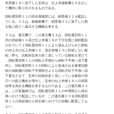
米受樋１９へ流下した玄米は、仕上米揚穀機２０を介し
て機外に取り出されるものである。
回転選別筒１１の排出側端部には、籾受価２１を配設し
ている。２２は、籾揚穀機で、籾受価２１に落下した籾
を脱ぷ部１へ還元する機能を有する。
２３は、還元機で、この還元機２３は、回転選別筒１１
内の供給樋１４及び仕上米樋１６の下方位置に傾斜配設
されていて１回転選別筒１１により汲み上げられた穀粒
の内上方の仕上米樋１６、混合米樋１４に到達しない穀
粒、即ち、比較的玄米の多く混じっている穀粒を受けて
、回転選別筒１１の回転上手側から回転下手側へ流下案
内し、回転選別筒１１の回転により形成される被選別穀
粒の流動層の回転下手側部分よりも回転方向下手側へ流
下還元させて、玄米の比較的多く混じっている穀粒の壺
穴への嵌入機会を増やし、玄米の仕上米樋１６への回収
効率を高める機能を有するものである。この還元種２３
は、この実施例では、回転選別筒１１の中間部から排出
側へかけて配設しているが、この還元種２３を回転選別
筒１１の供給側から排出側へかけての全幅に配置しても
よい。