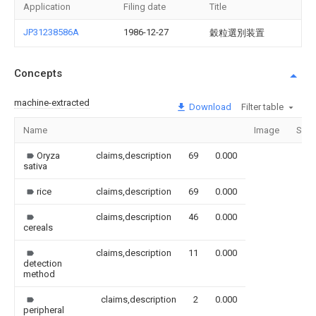
Application
Filing date
Title
JP31238586A
1986-12-27
穀粒選別装置
Concepts
machine-extracted
Download
Filter table
Name
Image
Sect
Oryza
claims,description
69
0.000
sativa
rice
claims,description
69
0.000
claims,description
46
0.000
cereals
claims,description
11
0.000
detection
method
claims,description
2
0.000
peripheral