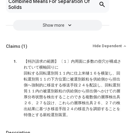
Combined Means For Separation Of
Solids
Show more
Claims
(1)
Hide Dependent
【特許請求の範囲】 〔１〕内周面に多数の壺穴が構成さ
れていて横軸回りに
回転する回転選別筒１１内に仕上米樋１６を横架し、回
転選別筒１１の下方位置に被選別穀粒を供給側から排出
側へ強制的に移送する移送手段２４を配設し、回転選別
筒１１内の被選別穀粒の供給側から排出側へかけての層
厚分布状態を検出することのできる複数個の層厚検出具
２６、２７を設け、これらの層厚検出具２６、２７の検
出結果に基づき移送手段２４の移送力を調節することを
特徴とする穀粒選別装置。
Description