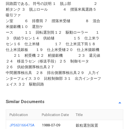
回路図である。 符号の説明 １ 脱ぷ部 ２
籾タンク ３ 脱ぶロール ４ 摺落米風選路５
吸引ファ
ン室 ６ 排塵筒 ７ 摺落米受樋 ８ 混合
米揚穀機１０ 選別ケ
ース １１ 回転選別筒１２ 駆動ローラー １
３ 供給ラセン１４ 供給樋 １５ 仕上米ラ
セン１６ 仕上米樋 １７ 仕上米流下筒１８
仕上米流穀板 １９ 仕上米受樋２０ 仕上米揚穀機
２１ 籾受機 ２２ 籾揚穀機 ２３ 還元値
２４ 移送ラセン（移送手段） ２５ 制御モータ
２６ 供給側層厚検出具２７
中間層厚検出具 ２８ 排出側層厚検出具２９ 人力イ
ンターフェイス ３０ 比較制御部 ３１ 出力インターフ
ェイス ３２ 駆動回路
Similar Documents
Publication
Publication Date
Title
JPS63166475A
1988-07-09
穀粒選別装置