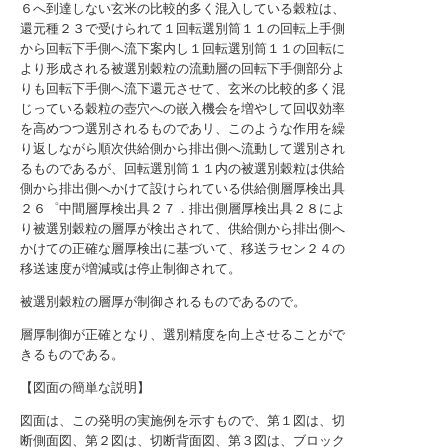
６へ到達しない玄米の比較的多く混入している穀粒は、
還元種２３で受けられて１回転選別筒１１の回転上手側
から回転下手側へ流下案内し１回転選別筒１１の回転に
より形成される被選別穀粒の流動層の回転下手側部分よ
りも回転下手側へ流下還元させて、玄米の比較的多く混
じっている穀粒の壺穴への嵌入機会を増やして回収効率
を高めつつ選別されるものであリ、このような作用を繰
り返しながら順次供給側から排出側へ流動して選別され
るものであるが、回転選別筒１１内の被選別穀粒は供給
側から排出側へかけて設けられている供給側層厚検出具
２６゜中間層厚検出具２７．排出側層厚検出具２８によ
り被選別穀粒の層厚が検出されて、供給側から排出側へ
かけての正確な層厚検出に基づいて、移送ラセン２４の
移送速度が増減或は停止制御されて。
被選別穀粒の層厚が制御されるものであるので。
層厚制御が正確となり、選別精度を向上させることがで
きるものである。
【図面の簡単な説明】
図面は、この発明の実施例を示すもので、第１図は、切
断側面図、第２図は、切断背面図、第３図は、ブロック