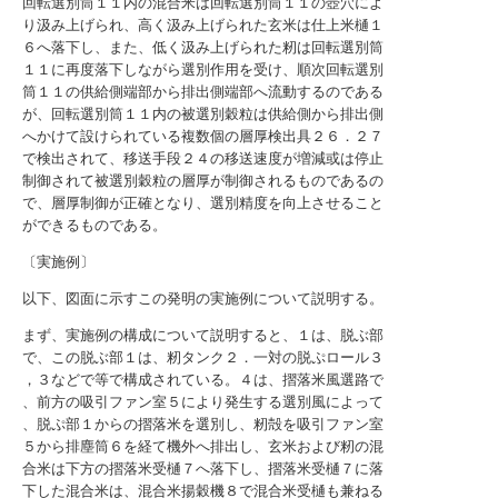
回転選別筒１１内の混合米は回転選別筒１１の壺穴によ
り汲み上げられ、高く汲み上げられた玄米は仕上米樋１
６へ落下し、また、低く汲み上げられた籾は回転選別筒
１１に再度落下しながら選別作用を受け、順次回転選別
筒１１の供給側端部から排出側端部へ流動するのである
が、回転選別筒１１内の被選別穀粒は供給側から排出側
へかけて設けられている複数個の層厚検出具２６．２７
で検出されて、移送手段２４の移送速度が増減或は停止
制御されて被選別穀粒の層厚が制御されるものであるの
で、層厚制御が正確となり、選別精度を向上させること
ができるものである。
〔実施例〕
以下、図面に示すこの発明の実施例について説明する。
まず、実施例の構成について説明すると、１は、脱ぶ部
で、この脱ぶ部１は、籾タンク２．一対の脱ぷロール３
，３などで等で構成されている。４は、摺落米風選路で
、前方の吸引ファン室５により発生する選別風によって
、脱ぷ部１からの摺落米を選別し、籾殻を吸引ファン室
５から排塵筒６を経て機外へ排出し、玄米および籾の混
合米は下方の摺落米受樋７へ落下し、摺落米受樋７に落
下した混合米は、混合米揚穀機８で混合米受樋も兼ねる