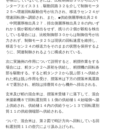
を検出していないときには、比較制御部３０から出力イ
ンターフエイス３１．駆動回路３２を介して制御モータ
２５へ増速回転駆動信号が出力され、移送ラセン２４が
増速回転側へ調節され、また、■供給側層厚検出具２６
．中間層厚検出具２７．排出側層厚検出具２８の内いず
れか１個が穀粒の検出をせず、残りの２個が穀粒を検出
している場合には、比較制御部３０からは制御信号が出
力されず、制御モータ２５は現状の回転速度を維持し、
移送ラセン２４の移送力をそのままの状態を保持するよ
うに、関連制御されるように構成されている。
次に実施例の作用について説明すると、籾摺作業をする
場合には、籾タンク２へ原初を供給し、籾摺機の回転各
部を駆動する。すると籾タンク２から脱ぶ部１へ供給さ
れた籾は脱ぶ作用を受け、摺落米は下方の摺落米風選路
４で選別され、籾殻は排塵筒６から機外へ排出される。
玄米及び籾の混合米は、摺落米受樋７に落下して、混合
米揚穀機８で回転選別筒１１側の供給樋１４始端側へ揚
上供給され、供給樋１４内の供給ラセン１３で回転選別
筒１１の供給側端部へ供給される。
ついで、混合米は、第２図で時計方向へ回転している回
転選別筒１１の壺穴により汲み上げられ。