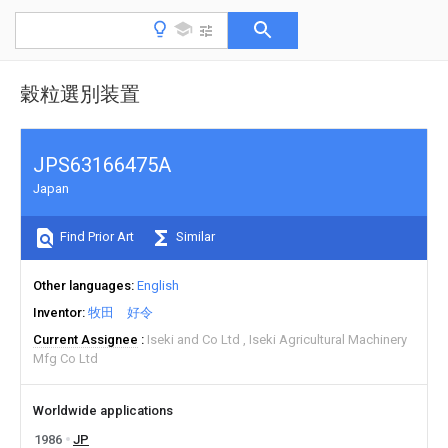
穀粒選別装置
JPS63166475A
Japan
Find Prior Art
Similar
Other languages
English
Inventor
牧田 好令
Current Assignee
Iseki and Co Ltd
Iseki Agricultural Machinery
Mfg Co Ltd
Worldwide applications
1986
JP