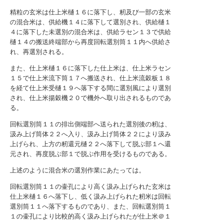
精粒の玄米は仕上米樋１６に落下し、籾及び一部の玄米
の混合米は、供給機１４に落下して選別され、供給樋１
４に落下した未選別の混合米は、供給ラセン１３で供給
樋１４の搬送終端部から再度回転選別筒１１内へ供給さ
れ、再選別される。
また、仕上米樋１６に落下した仕上米は、仕上米ラセン
１５で仕上米流下筒１７へ搬送され、仕上米流穀板１８
を経て仕上米受樋１９へ落下する間に選別風により選別
され、仕上米揚穀機２０で機外へ取り出されるものであ
る。
回転選別筒１１の排出側端部へ送られた選別後の籾は、
汲み上げ筒体２２へ入り、汲み上げ筒体２２により汲み
上げられ、上方の籾還元樋２２へ落下して脱ぶ部１へ還
元され、再度脱ぶ部１で脱ぶ作用を受けるものである。
上述のように混合米の選別作業にあたっては。
回転選別筒１１の壷孔により高く汲み上げられた玄米は
仕上米樋１６へ落下し、低く汲み上げられた籾米は回転
選別筒１１へ落下するものであり、また、回転選別筒１
１の壷孔により比較的高く汲み上げられたが仕上米＠１