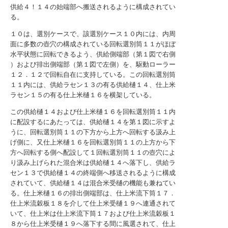
供給４！１４の始端部へ搬送されるように構成されてい
る。
１０は、選別ケースで、該選別ケース１０内には、内周
面に多数の壺穴の構成されている回転選別筒１１がほぼ
水平状態に回転できるよう、供給側端部（第１図で右側
）および排出側端部（第１図で左側）を、駆動ローラー
１２．１２で回転自在に支持している。この回転選別筒
１１内には、供給ラセン１３の有る供給樋１４、仕上米
ラセン１５の有る仕上米樋１６を横架している。
この供給樋１４および仕上米樋１６を回転選別筒１１内
に配設するにあたっては、供給樋１４を第１図に示すよ
うに、回転選別筒１１の下方から上方へ回転する汲み上
げ側に、又仕上米樋１６を回転選別筒１１の上方から下
方へ回転する側へ配設して１回転選別筒１１の壺穴によ
り汲み上げられた混合米は供給樋１４へ落下し、供給ラ
セン１３で供給樋１４の終端側へ移送されるように構成
されていて、供給樋１４は混合米受樋の機能も兼ねてい
る。仕上米樋１６の排出側端部は、仕上米流下筒１７．
仕上米流穀板１８を介して仕上米受樋１９へ連通されて
いて、仕上米は仕上米流下筒１７および仕上米流穀板１
８から仕上米受樋１９へ落下する間に風選されて、仕上