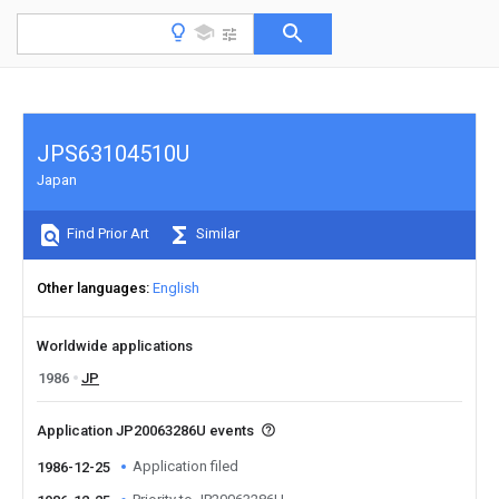
JPS63104510U
Japan
Find Prior Art
Similar
Other languages
English
Worldwide applications
1986
JP
Application JP20063286U events
Application filed
1986-12-25