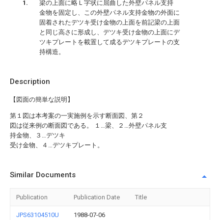
梁の上面に略Ｌ字状に屈曲した外壁パネル支持
金物を固定し、この外壁パネル支持金物の外面に
固着されたデツキ受け金物の上面を前記梁の上面
と同じ高さに形成し、デツキ受け金物の上面にデ
ツキプレートを載置して成るデツキプレートの支
持構造。
Description
【図面の簡単な説明】
第１図は本考案の一実施例を示す断面図、第２
図は従来例の断面図である。 １…梁、２…外壁パネル支
持金物、３…デツキ
受け金物、４…デツキプレート。
Similar Documents
Publication
Publication Date
Title
JPS63104510U
1988-07-06