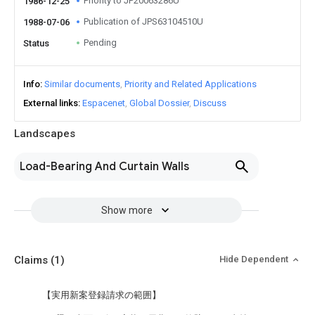
Priority to JP20063286U
1986-12-25
Publication of JPS63104510U
1988-07-06
Pending
Status
Info
Similar documents
Priority and Related Applications
External links
Espacenet
Global Dossier
Discuss
Landscapes
Load-Bearing And Curtain Walls
Show more
Claims
(1)
Hide Dependent
【実用新案登録請求の範囲】