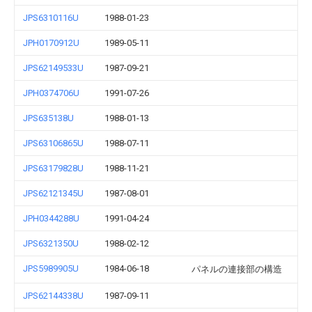
JPS6310116U
1988-01-23
JPH0170912U
1989-05-11
JPS62149533U
1987-09-21
JPH0374706U
1991-07-26
JPS635138U
1988-01-13
JPS63106865U
1988-07-11
JPS63179828U
1988-11-21
JPS62121345U
1987-08-01
JPH0344288U
1991-04-24
JPS6321350U
1988-02-12
JPS5989905U
1984-06-18
パネルの連接部の構造
JPS62144338U
1987-09-11