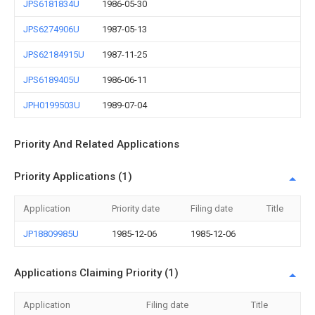
JPS6181834U
1986-05-30
JPS6274906U
1987-05-13
JPS62184915U
1987-11-25
JPS6189405U
1986-06-11
JPH0199503U
1989-07-04
Priority And Related Applications
Priority Applications (1)
Application
Priority date
Filing date
Title
JP18809985U
1985-12-06
1985-12-06
Applications Claiming Priority (1)
Application
Filing date
Title