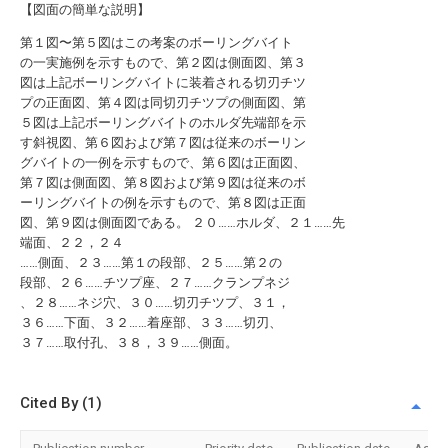
【図面の簡単な説明】
第１図〜第５図はこの考案のボーリングバイト
の一実施例を示すもので、第２図は側面図、第３
図は上記ボーリングバイトに装着される切刃チツ
プの正面図、第４図は同切刃チツプの側面図、第
５図は上記ボーリングバイトのホルダ先端部を示
す斜視図、第６図および第７図は従来のボーリン
グバイトの一例を示すもので、第６図は正面図、
第７図は側面図、第８図および第９図は従来のボ
ーリングバイトの例を示すもので、第８図は正面
図、第９図は側面図である。 ２０……ホルダ、２１……先
端面、２２，２４
……側面、２３……第１の段部、２５……第２の
段部、２６……チツプ座、２７……クランプネジ
、２８……ネジ穴、３０……切刃チツプ、３１，
３６……下面、３２……着座部、３３……切刃、
３７……取付孔、３８，３９……側面。
Cited By (1)