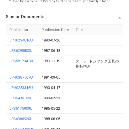
* Cited by examiner, † Cited by third party, ‡ Family to family citation
Similar Documents
Publication
Publication Date
Title
JPH0294016U
1990-07-26
JPS6295803U
1987-06-18
JPS58173410U
1983-11-19
ストレ−トシヤンク工具の
把持構造
JPH0387507U
1991-09-05
JPH0253316U
1990-04-17
JPS6430109U
1989-02-23
JPS6175909U
1986-05-22
JPS6386920U
1988-06-06