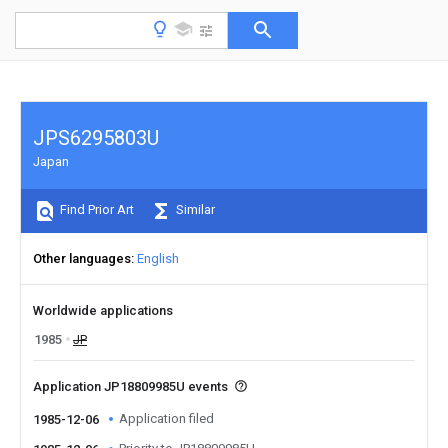
JPS6295803U
Japan
Find Prior Art
Similar
Other languages
English
Worldwide applications
1985
JP
Application JP18809985U events
Application filed
1985-12-06