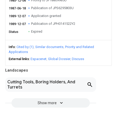
Priority to JP18809985U
1985-12-06
Publication of JPS6295803U
1987-06-18
Application granted
1989-12-07
Publication of JPH0141522Y2
1989-12-07
Expired
Status
Info
Cited by (1)
Similar documents
Priority and Related
Applications
External links
Espacenet
Global Dossier
Discuss
Landscapes
Cutting Tools, Boring Holders, And
Turrets
Show more