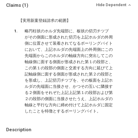
Claims
(1)
Hide Dependent
【実用新案登録請求の範囲】
略円柱状のホルダ先端部に、板状の切刃チツプ
がその側面に形成された切刃を上記ホルダの外周
側に位置させて装着されてなるボーリングバイト
において、上記ホルダの先端面上の外周側にこの
先端面からこのホルダの軸線方向に突出してこの
軸線側に面する側面が形成された第１の段部と、
この第１の段部の側面と交差する方向に延びて上
記軸線側に面する側面が形成された第２の段部と
を形成し、上記切刃チツプを、その板面を上記ホ
ルダの先端面に当接させ、かつその互いに隣接す
る２側面をそれぞた上記上記第１の段部および第
２の段部の側面に当接させたうえ、上記ホルダの
軸線と平行な方向に締め付けて上記ホルダに固定
したことを特徴とするボーリングバイト。
Description