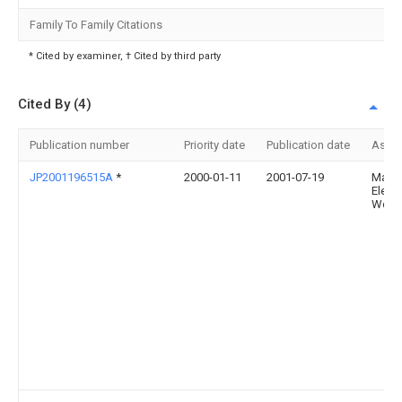
Family To Family Citations
* Cited by examiner, † Cited by third party
Cited By (4)
Publication number
Priority date
Publication date
Assi
JP2001196515A
*
2000-01-11
2001-07-19
Matsu
Electr
Works