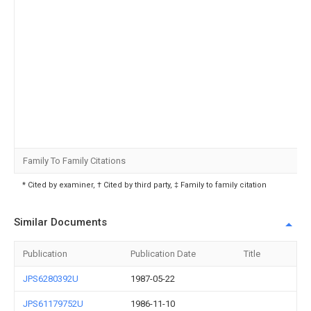
Family To Family Citations
* Cited by examiner, † Cited by third party, ‡ Family to family citation
Similar Documents
Publication
Publication Date
Title
JPS6280392U
1987-05-22
JPS61179752U
1986-11-10