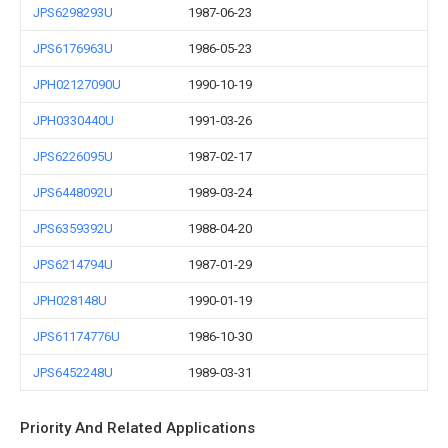
JPS6298293U
1987-06-23
JPS6176963U
1986-05-23
JPH02127090U
1990-10-19
JPH0330440U
1991-03-26
JPS6226095U
1987-02-17
JPS6448092U
1989-03-24
JPS6359392U
1988-04-20
JPS6214794U
1987-01-29
JPH028148U
1990-01-19
JPS61174776U
1986-10-30
JPS6452248U
1989-03-31
Priority And Related Applications