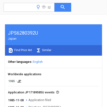
JPS6280392U
Japan
Find Prior Art
Similar
Other languages
English
Worldwide applications
1985
JP
Application JP17189585U events
Application filed
1985-11-08