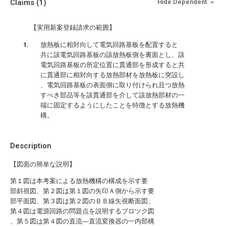
Claims
(1)
Hide Dependent
【実用新案登録請求の範囲】
放熱板に相対向して電気回路基板を配置すると
共に該電気回路基板の該放熱板側を裏面とし、該
電気回路基板の所定位置に貫通部を形成すると共
に貫通部に相対向する放熱部材を放熱板に突設し
、電気回路基板の表面側に取り付けられ且つ放熱
すべき部品等を該貫通部を介して該放熱部材の一
端に固定するようにしたことを特徴とする放熱機
構。
Description
【図面の簡単な説明】
第１図は本考案による放熱機構の構成を示す要
部斜視図、第２図は第１図の矢印Ａ側から示す要
部平面図、第３図は第２図のＢＢ線矢視断面図、
第４図は電源回路の問題点を説明するブロツク図
、第５図は第４図の直流―直流変換器の一内部構