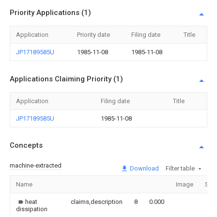
Priority Applications (1)
Application
Priority date
Filing date
Title
JP17189585U
1985-11-08
1985-11-08
Applications Claiming Priority (1)
Application
Filing date
Title
JP17189585U
1985-11-08
Concepts
machine-extracted
Download
Filter table
Name
Image
Sec
heat
claims,description
8
0.000
dissipation