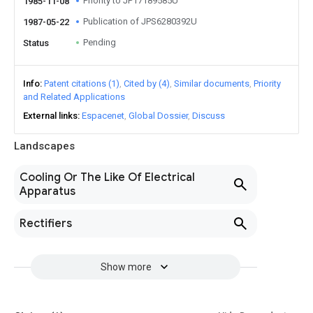
Priority to JP17189585U
1985-11-08
Publication of JPS6280392U
1987-05-22
Pending
Status
Info
Patent citations (1)
Cited by (4)
Similar documents
Priority
and Related Applications
External links
Espacenet
Global Dossier
Discuss
Landscapes
Cooling Or The Like Of Electrical
Apparatus
Rectifiers
Show more