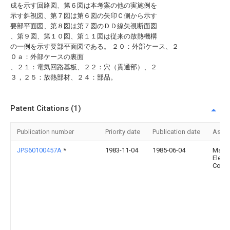
成を示す回路図、第６図は本考案の他の実施例を
示す斜視図、第７図は第６図の矢印Ｃ側から示す
要部平面図、第８図は第７図のＤＤ線矢視断面図
、第９図、第１０図、第１１図は従来の放熱機構
の一例を示す要部平面図である。 ２０：外部ケース、２
０ａ：外部ケースの裏面
、２１：電気回路基板、２２：穴（貫通部）、２
３，２５：放熱部材、２４：部品。
Patent Citations (1)
Publication number
Priority date
Publication date
Assi
JPS60100457A
*
1983-11-04
1985-06-04
Matsu
Electr
Co Lt