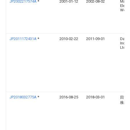
JP2002217574A
*
2001-01-12
2002-08-02
Matsu
Electr
Works
JP2011172431A
*
2010-02-22
2011-09-01
Daiki
Indus
Ltd
JP2018032775A
*
2016-08-25
2018-03-01
田淵
株式