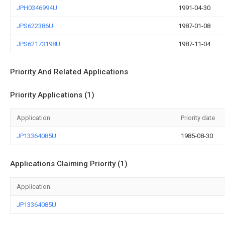
JPH0346994U
1991-04-30
JPS622386U
1987-01-08
JPS62173198U
1987-11-04
Priority And Related Applications
Priority Applications (1)
Application
Priority date
JP13364085U
1985-08-30
Applications Claiming Priority (1)
Application
JP13364085U