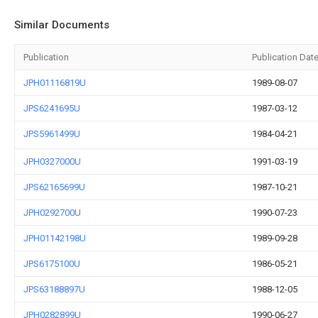
Similar Documents
Publication
Publication Dat
JPH01116819U
1989-08-07
JPS6241695U
1987-03-12
JPS5961499U
1984-04-21
JPH0327000U
1991-03-19
JPS62165699U
1987-10-21
JPH0292700U
1990-07-23
JPH01142198U
1989-09-28
JPS6175100U
1986-05-21
JPS63188897U
1988-12-05
JPH0282899U
1990-06-27