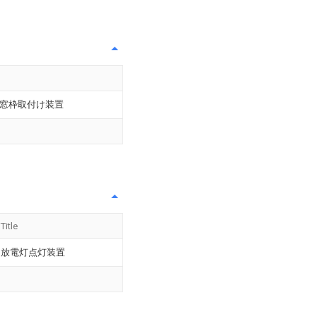
窓枠取付け装置
Title
放電灯点灯装置