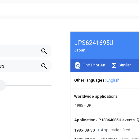
JPS6241695U
Japan
Find Prior Art
Similar
es
Other languages
English
Worldwide applications
1985
JP
Application JP13364085U events
Application filed
1985-08-30