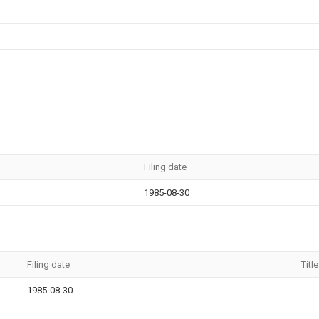
Filing date
1985-08-30
Filing date
Title
1985-08-30