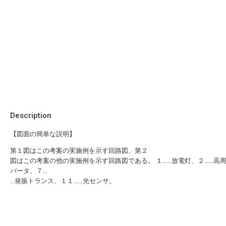
Description
【図面の簡単な説明】
第１図はこの考案の実施例を示す回路図、第２
図はこの考案の他の実施例を示す回路図である。 １……放電灯、２……高
バータ、７…
…発振トランス、１１……光センサ。