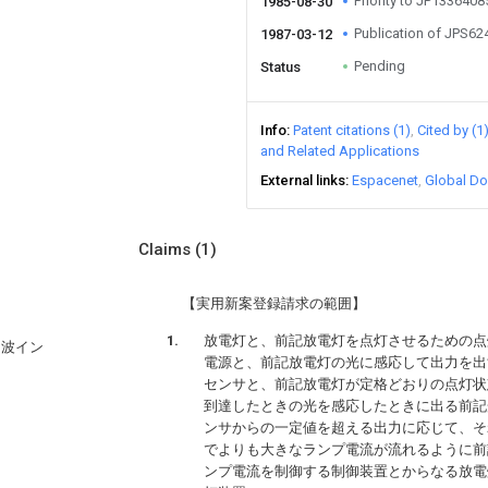
Priority to JP133640
1985-08-30
Publication of JPS6
1987-03-12
Pending
Status
Info
Patent citations (1)
Cited by (1
and Related Applications
External links
Espacenet
Global Do
Claims
(1)
【実用新案登録請求の範囲】
放電灯と、前記放電灯を点灯させるための点
周波イン
電源と、前記放電灯の光に感応して出力を出
センサと、前記放電灯が定格どおりの点灯状
到達したときの光を感応したときに出る前記
ンサからの一定値を超える出力に応じて、そ
でよりも大きなランプ電流が流れるように前
ンプ電流を制御する制御装置とからなる放電