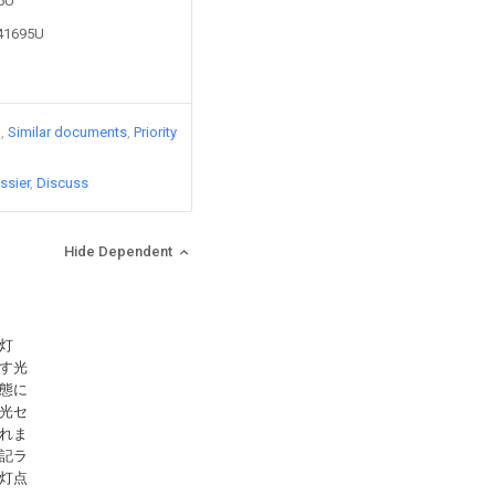
85U
241695U
)
Similar documents
Priority
ssier
Discuss
Hide Dependent
灯
す光
態に
光セ
れま
記ラ
灯点