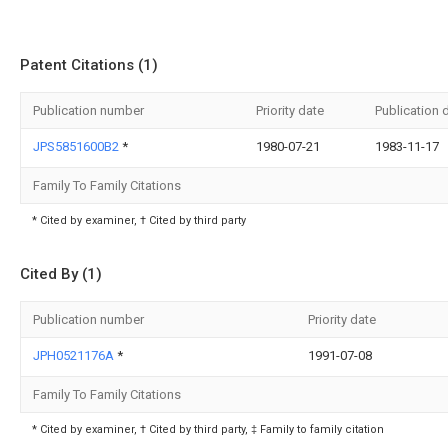
Patent Citations (1)
Publication number
Priority date
Publication 
JPS5851600B2
*
1980-07-21
1983-11-17
Family To Family Citations
* Cited by examiner, † Cited by third party
Cited By (1)
Publication number
Priority date
JPH0521176A
*
1991-07-08
Family To Family Citations
* Cited by examiner, † Cited by third party, ‡ Family to family citation