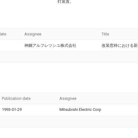
灯装置。
date
Assignee
Title
神鋼アルフレツシユ株式会社
改装窓枠における新
Publication date
Assignee
1993-01-29
Mitsubishi Electric Corp