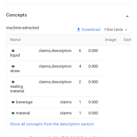
Concepts
machine-extracted
Download
Filter table
Name
Image
Sectio
claims,description
6
0.000
liquid
claims,description
4
0.000
straw
claims,description
2
0.000
sealing
material
beverage
claims
1
0.000
material
claims
1
0.000
Show all concepts from the description section