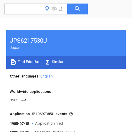
JPS6217530U
Japan
Find Prior Art
Similar
Other languages
English
Worldwide applications
1985
JP
Application JP10697385U events
Application filed
1985-07-15