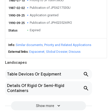
Priority to JP10697385U
1985-07-15
Publication of JPS6217530U
1987-02-02
Application granted
1990-09-25
Publication of JPH0235269Y2
1990-09-25
Expired
Status
Info
Similar documents
Priority and Related Applications
External links
Espacenet
Global Dossier
Discuss
Landscapes
Table Devices Or Equipment
Details Of Rigid Or Semi-Rigid
Containers
Show more