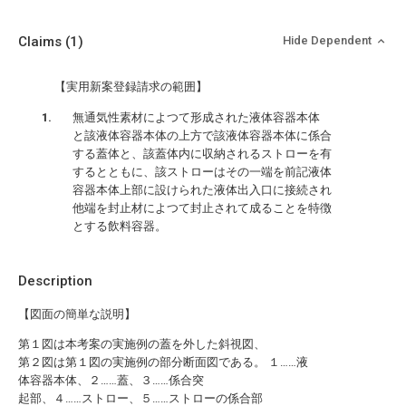
Claims
(1)
Hide Dependent
【実用新案登録請求の範囲】
無通気性素材によつて形成された液体容器本体
と該液体容器本体の上方で該液体容器本体に係合
する蓋体と、該蓋体内に収納されるストローを有
するとともに、該ストローはその一端を前記液体
容器本体上部に設けられた液体出入口に接続され
他端を封止材によつて封止されて成ることを特徴
とする飲料容器。
Description
【図面の簡単な説明】
第１図は本考案の実施例の蓋を外した斜視図、
第２図は第１図の実施例の部分断面図である。 １……液
体容器本体、２……蓋、３……係合突
起部、４……ストロー、５……ストローの係合部