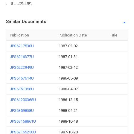
、６……封止材。
Similar Documents
Publication
Publication Date
Title
JPS6217530U
1987-02-02
JPS6216377U
1987-01-31
JPS6222949U
1987-02-12
JPS6167614U
1986-05-09
JPS6151356U
1986-04-07
JPS61200368U
1986-12-15
JPS6359858U
1988-04-21
JPS63158861U
1988-10-18
JPS62165250U
1987-10-20