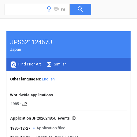
JPS62112467U
Japan
Find Prior Art
Similar
Other languages
English
Worldwide applications
1985
JP
Application JP20262485U events
Application filed
1985-12-27