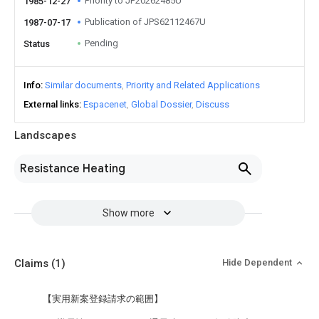
Priority to JP20262485U
1985-12-27
Publication of JPS62112467U
1987-07-17
Pending
Status
Info
Similar documents
Priority and Related Applications
External links
Espacenet
Global Dossier
Discuss
Landscapes
Resistance Heating
Show more
Claims
(1)
Hide Dependent
【実用新案登録請求の範囲】