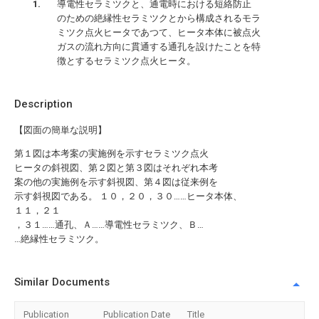
導電性セラミツクと、通電時における短絡防止
のための絶縁性セラミツクとから構成されるモラ
ミツク点火ヒータであつて、ヒータ本体に被点火
ガスの流れ方向に貫通する通孔を設けたことを特
徴とするセラミツク点火ヒータ。
Description
【図面の簡単な説明】
第１図は本考案の実施例を示すセラミツク点火
ヒータの斜視図、第２図と第３図はそれぞれ本考
案の他の実施例を示す斜視図、第４図は従来例を
示す斜視図である。 １０，２０，３０……ヒータ本体、
１１，２１
，３１……通孔、Ａ……導電性セラミツク、Ｂ…
…絶縁性セラミツク。
Similar Documents
Publication
Publication Date
Title