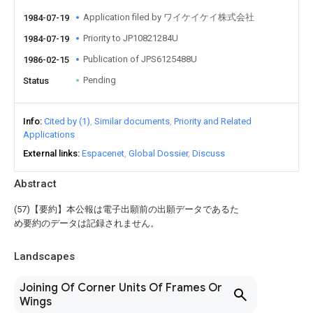
Application filed by ワイケイケイ株式会社
1984-07-19
Priority to JP10821284U
1984-07-19
Publication of JPS6125488U
1986-02-15
Pending
Status
Info
Cited by (1)
Similar documents
Priority and Related
Applications
External links
Espacenet
Global Dossier
Discuss
Abstract
(57)【要約】本公報は電子出願前の出願データであるた
め要約のデータは記録されません。
Landscapes
Joining Of Corner Units Of Frames Or
Wings