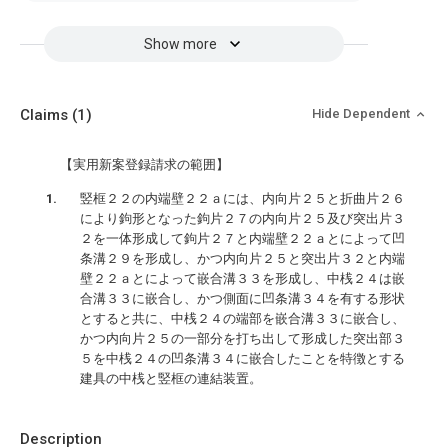
Show more
Claims
(1)
Hide Dependent
【実用新案登録請求の範囲】
竪框２２の内端壁２２ａには、内向片２５と折曲片２６
により鉤形となった鉤片２７の内向片２５及び突出片３
２を一体形成して鉤片２７と内端壁２２ａとによって凹
条溝２９を形成し、かつ内向片２５と突出片３２と内端
壁２２ａとによって嵌合溝３３を形成し、中桟２４は嵌
合溝３３に嵌合し、かつ側面に凹条溝３４を有する形状
とすると共に、中桟２４の端部を嵌合溝３３に嵌合し、
かつ内向片２５の一部分を打ち出して形成した突出部３
５を中桟２４の凹条溝３４に嵌合したことを特徴とする
建具の中桟と竪框の連結装置。
Description