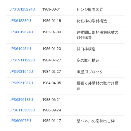
JPS58128291U
1983-08-31
ヒンジ取着装置
JPS618280U
1986-01-18
化粧枠の取付構造
JPS6019674U
1985-02-09
建物開口部枠用額縁材の
取付構造
JPS619484U
1986-01-20
開口枠構造
JPS59111223U
1984-07-27
庇の取付構造
JPS5931645U
1984-02-27
擁壁用ブロツク
JPS5951937U
1984-04-05
横張り外壁材の取付け構
造
JPS6396183U
1988-06-21
JPS61153833U
1986-09-24
JPS606078U
1985-01-17
壁パネルの窓持出し枠