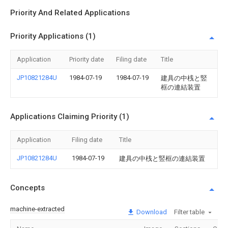
Priority And Related Applications
Priority Applications (1)
Application
Priority date
Filing date
Title
JP10821284U
1984-07-19
1984-07-19
建具の中桟と竪
框の連結装置
Applications Claiming Priority (1)
Application
Filing date
Title
JP10821284U
1984-07-19
建具の中桟と竪框の連結装置
Concepts
machine-extracted
Download
Filter table