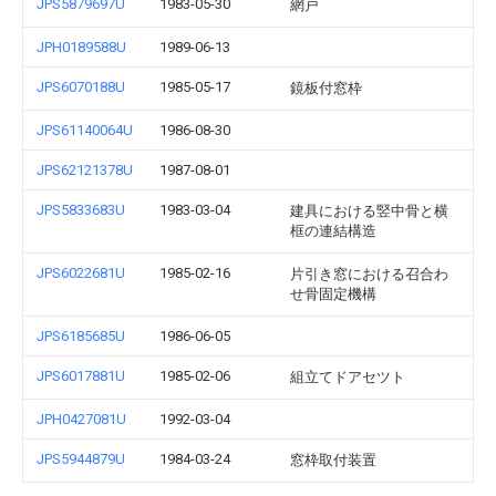
JPS5879697U
1983-05-30
網戸
JPH0189588U
1989-06-13
JPS6070188U
1985-05-17
鏡板付窓枠
JPS61140064U
1986-08-30
JPS62121378U
1987-08-01
JPS5833683U
1983-03-04
建具における竪中骨と横
框の連結構造
JPS6022681U
1985-02-16
片引き窓における召合わ
せ骨固定機構
JPS6185685U
1986-06-05
JPS6017881U
1985-02-06
組立てドアセツト
JPH0427081U
1992-03-04
JPS5944879U
1984-03-24
窓枠取付装置