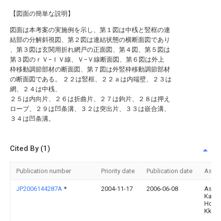
【図面の簡単な説明】
図面は本考案の実施例を示し、第１図は中桟と竪框の連
結部の分解斜視図、第２図は連結状態の横断面図であり
、第３図は玄関用折れ網戸の正面図、第４図、第５図は
第３図のｒＶ−ＩＶ線、Ｖ−Ｖ線断面図、第６図は外上
枠移動調節部材の断面図、第７図は外竪枠移動調節部材
の断面図である。 ２２は竪框、２２ａは内端壁、２３は
網、２４は中桟、
２５は内向片、２６は折曲片、２７は鉤片、２８は押え
ロープ、２９は凹条溝、３２は突出片、３３は嵌合溝、
３４は凹条溝。
Cited By (1)
Publication number
Priority date
Publication date
Assi
JP2006144287A
*
2004-11-17
2006-06-08
Asahi
Kasei
Home
Kk