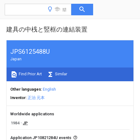
建具の中桟と竪框の連結装置
JPS6125488U
Japan
Find Prior Art
Similar
Other languages
English
Inventor
正治 元本
Worldwide applications
1984
JP
Application JP10821284U events