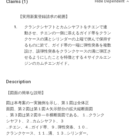
Claims
(1)
Hide Dependent
【実用新案登録請求の範囲】
クランクシヤフトとカムシヤフトをチエンで連
動させ、チエンの一側に添えるガイド帯をクラン
クケースの溝とシリンダーの上端で挾んで保持す
るものに於て、ガイド帯の一端に弾性突条を複数
設け、該弾性突条をクランクケースの溝に弾圧さ
せるようにしたことを特徴とする４サイクルエン
ジンのカムチエンガイド。
Description
【図面の簡単な説明】
図は本考案の一実施例を示し、第１図は全体正
面図、第２図は第１図Ａ矢示部分の拡大縦断面図
、第３図は第２図Ｂ―Ｂ横断面図である。 １…クランク
シヤフト、２…カムシヤフト、３
…チエン、４…ガイド帯、９…弾性突条、１０…
クランクケース、１１…溝、１３…シリンダー。