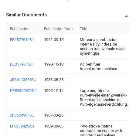
Similar Documents
Publication
Publication Date
Title
FR2577619B1
1991-03-15
Moteur a combustion
interne a cylindres de
section transversale ovale
symetrique
DE3579645D1
1990-10-18
Kolben fuer
brennkraftmaschinen.
JPS61138803U
1986-08-28
DE59300872D1
1995-12-14
Lagerung für die
Kurbelwelle einer Zweitakt-
Brennkraft-maschine mit
Kurbelgehäuseverdichtung.
JPS6249045U
1987-03-26
EP0279429A3
1989-09-06
Two-stroke internal
combustion engine with
cylinder head valves