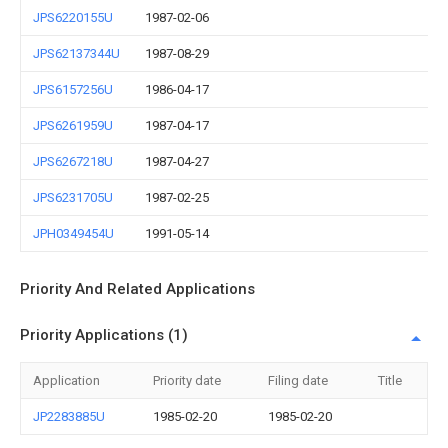
JPS6220155U
1987-02-06
JPS62137344U
1987-08-29
JPS6157256U
1986-04-17
JPS6261959U
1987-04-17
JPS6267218U
1987-04-27
JPS6231705U
1987-02-25
JPH0349454U
1991-05-14
Priority And Related Applications
Priority Applications (1)
Application
Priority date
Filing date
Title
JP2283885U
1985-02-20
1985-02-20