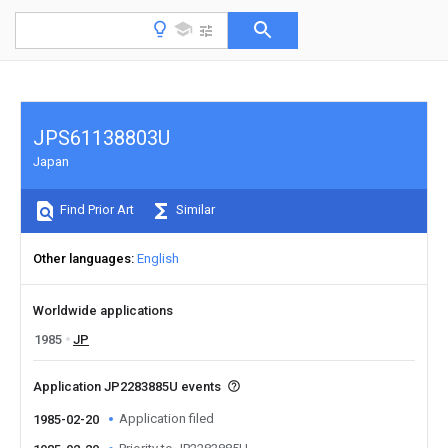
JPS61138803U
Japan
Find Prior Art
Similar
Other languages
English
Worldwide applications
1985
JP
Application JP2283885U events
Application filed
1985-02-20