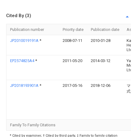
Cited By (3)
Publication number
Priority date
Publication date
Assi
JP2010019191A
*
2008-07-11
2010-01-28
Kawa
Heavy
Ltd
EP2574825A4
*
2011-05-20
2014-03-12
Yama
Motor
Ltd
JP2018193901A
*
2017-05-16
2018-12-06
マツ
式会
Family To Family Citations
* Cited by examiner, † Cited by third party, ‡ Family to family citation