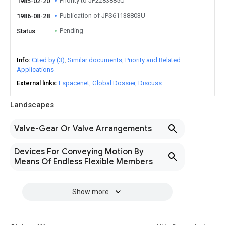
Priority to JP2283885U
1985-02-20
Publication of JPS61138803U
1986-08-28
Pending
Status
Info
Cited by (3)
Similar documents
Priority and Related
Applications
External links
Espacenet
Global Dossier
Discuss
Landscapes
Valve-Gear Or Valve Arrangements
Devices For Conveying Motion By
Means Of Endless Flexible Members
Show more