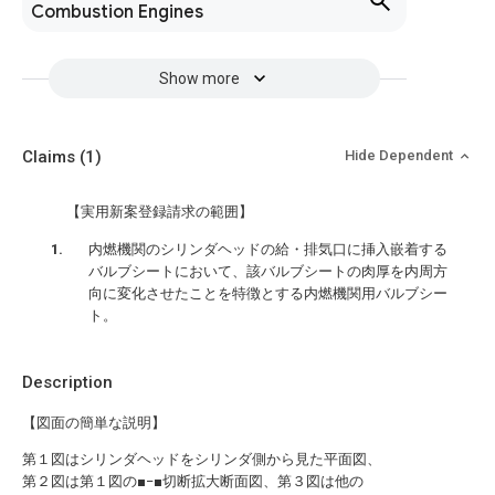
Combustion Engines
Show more
Claims
(1)
Hide Dependent
【実用新案登録請求の範囲】
内燃機関のシリンダヘッドの給・排気口に挿入嵌着する
バルブシートにおいて、該バルブシートの肉厚を内周方
向に変化させたことを特徴とする内燃機関用バルブシー
ト。
Description
【図面の簡単な説明】
第１図はシリンダヘッドをシリンダ側から見た平面図、
第２図は第１図の■−■切断拡大断面図、第３図は他の