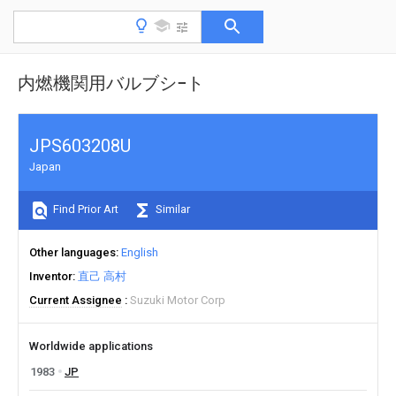
内燃機関用バルブシ−ト
JPS603208U
Japan
Find Prior Art
Similar
Other languages
English
Inventor
直己 高村
Current Assignee
Suzuki Motor Corp
Worldwide applications
1983
JP