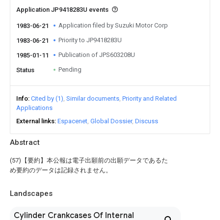
Application JP9418283U events
Application filed by Suzuki Motor Corp
1983-06-21
Priority to JP9418283U
1983-06-21
Publication of JPS603208U
1985-01-11
Pending
Status
Info
Cited by (1)
Similar documents
Priority and Related
Applications
External links
Espacenet
Global Dossier
Discuss
Abstract
(57)【要約】本公報は電子出願前の出願データであるた
め要約のデータは記録されません。
Landscapes
Cylinder Crankcases Of Internal