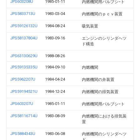
JPS603208U
1985-01-11
内燃機関用バルブシ−ト
JPS5833713U
1983-03-04
内燃機関のｐｃｖ装置
JPS59126132U
1984-08-24
吸気装置
JPS58137804U
1983-09-16
エンジンのシリンダヘツ
ド構造
JPS63130629U
1988-08-26
JPS59135335U
1984-09-10
内燃機関
JPS5962207U
1984-04-24
内燃機関の弁装置
JPS59194521U
1984-12-24
内燃機関の排気装置
JPS603207U
1985-01-11
内燃機関用バルブシ−ト
JPS58116714U
1983-08-09
内燃機関における排気装
置
JPS5884343U
1983-06-08
内燃機関のシリンダヘツ
ド