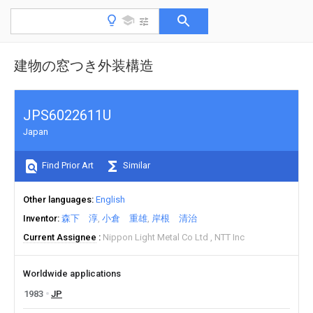
建物の窓つき外装構造
JPS6022611U
Japan
Find Prior Art
Similar
Other languages
English
Inventor
森下 淳
小倉 重雄
岸根 清治
Current Assignee
Nippon Light Metal Co Ltd
NTT Inc
Worldwide applications
1983
JP