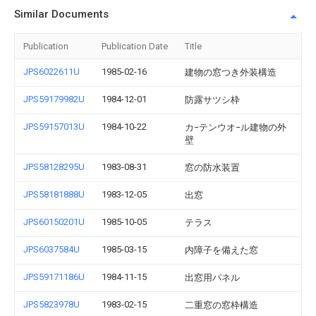
Similar Documents
Publication
Publication Date
Title
JPS6022611U
1985-02-16
建物の窓つき外装構造
JPS59179982U
1984-12-01
防露サツシ枠
JPS59157013U
1984-10-22
カ−テンウオ−ル建物の外
壁
JPS58128295U
1983-08-31
窓の防水装置
JPS58181888U
1983-12-05
出窓
JPS60150201U
1985-10-05
テラス
JPS6037584U
1985-03-15
内障子を備えた窓
JPS59171186U
1984-11-15
出窓用パネル
JPS5823978U
1983-02-15
二重窓の窓枠構造