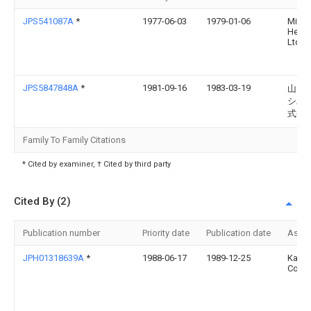
JPS541087A
*
1977-06-03
1979-01-06
Mitsu
Heavy
Ltd
JPS5847848A
*
1981-09-16
1983-03-19
山内
シ工
式会
Family To Family Citations
* Cited by examiner, † Cited by third party
Cited By (2)
Publication number
Priority date
Publication date
Assi
JPH01318639A
*
1988-06-17
1989-12-25
Kajim
Corp