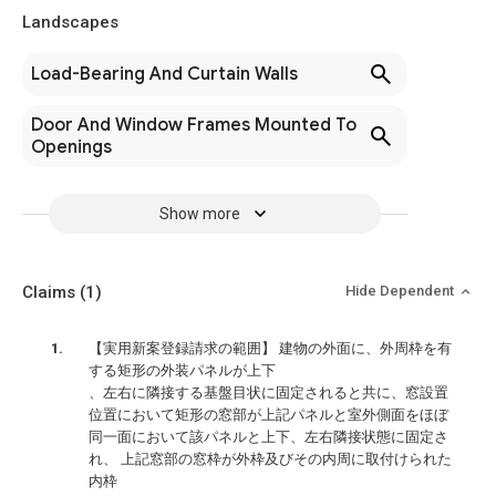
Landscapes
Load-Bearing And Curtain Walls
Door And Window Frames Mounted To
Openings
Show more
Claims
(1)
Hide Dependent
【実用新案登録請求の範囲】 建物の外面に、外周枠を有
する矩形の外装パネルが上下
、左右に隣接する基盤目状に固定されると共に、窓設置
位置において矩形の窓部が上記パネルと室外側面をほぼ
同一面において該パネルと上下、左右隣接状態に固定さ
れ、 上記窓部の窓枠が外枠及びその内周に取付けられた
内枠