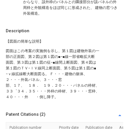
からなり、該外枠のパネルとの隣接部分が該パネルの外
周枠と外観構造をほぼ同じに形成された、 建物の窓つき
外装構造。
Description
【図面の簡単な説明】
図面はこの考案の実施例を示し、第１図は建物外装の一
部の正面図、第２図は第１図の■−■線一部省略拡大断
面図、第３図は第１図の征−■線間上断面図、第４図は
第１図のＴＶ−ＩＶ線同上断面図、第５図は第１図の■
−ｖ線拡線断大断面図る。 Ｆ・・・建物の躯体、
２・・・外装パネル、３・・・窓
部、１７、 １８． １９．２０・・・パネルの枠材、
３３゜３４．３５・・・外枠の枠材、３９・・・窓枠、
４０・・・外 ・倒し障子。
Patent Citations (2)
Publication number
Priority date
Publication date
Assi