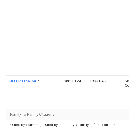
JPH02115436A
*
1988-10-24
1990-04-27
Kajim
Corp
Family To Family Citations
* Cited by examiner, † Cited by third party, ‡ Family to family citation