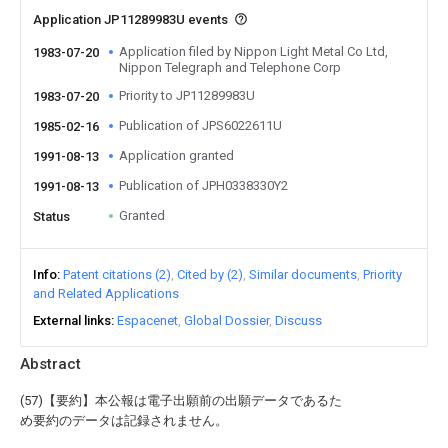
Application JP11289983U events
Application filed by Nippon Light Metal Co Ltd,
1983-07-20
Nippon Telegraph and Telephone Corp
Priority to JP11289983U
1983-07-20
Publication of JPS6022611U
1985-02-16
Application granted
1991-08-13
Publication of JPH0338330Y2
1991-08-13
Granted
Status
Info
Patent citations (2)
Cited by (2)
Similar documents
Priority
and Related Applications
External links
Espacenet
Global Dossier
Discuss
Abstract
(57)【要約】本公報は電子出願前の出願データであるた
め要約のデータは記録されません。