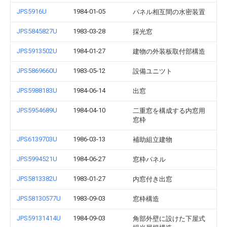
JPS5916U
1984-01-05
パネル相互間の水密装置
JPS5845827U
1983-03-28
採光窓
JPS5913502U
1984-01-27
建物の外装板取付部構造
JPS5869660U
1983-05-12
設備ユニツト
JPS5988183U
1984-06-14
出窓
JPS5954689U
1984-04-10
二重窓を構成する内窓用
窓枠
JPS6139703U
1986-03-13
補助組立建物
JPS5994521U
1984-06-27
窓枠パネル
JPS5813382U
1983-01-27
内窓付き出窓
JPS58130577U
1983-09-03
窓枠構造
JPS59131414U
1984-09-03
角部外壁に設けた下屋式