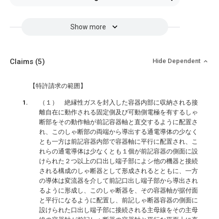
Show more
Claims
(5)
Hide Dependent
【特許請求の範囲】
（１） 絶縁性ガスを封入した容器内部に収納される接
離自在に動作される固定側及び可動側電極を有するしゃ
断部をその動作軸が前記容器軸と直交するように配置さ
れ、このしゃ断部の両端から導出する通電導体の少なく
とも一方は前記容器内部で容器軸に平行に配置され、こ
れらの通電導体は少なくとも１個が前記容器の側面に設
けられた２つ以上の口出し端子部によシ他の機器と接続
される構成のしゃ断器として形成されるとともに、一方
の導体は変流器を介して前記口出し端子部から導出され
るように形成し、このしゃ断器を、その容器軸が据付面
と平行になるように配置し、前記しゃ断器容器の側面に
設けられた口出し端子部に接続される主母線をその主母