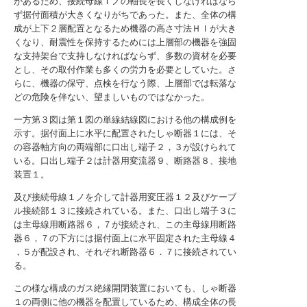
があるため、接続母線Ｉノの軸長を長くしなければなら
ず据付面積が大きくなりがちであった。また、全体の構
成が上下２層配置となるため機器の高さ寸法Ｈｌが大き
くなり、耐震性を保持するためには上層部の機器を強固
な支持架台で支持しなければならず、多数の資材を必要
とし、その取付作業も多くの労力を必要としていた。さ
らに、機器の保守、点検を行なう際、上層部では転落な
どの危険を伴ない、望ましいものではなかった。
一方第３図は第１図の単線結線図における他の構成例を
示す。据付面上に水平に配置されたしゃ断器１には、そ
の容器軸方向の両端部に口出し端子２，３が設けられて
いる。口出し端子２は計器用変流器９、断路器８、接地
装置１。
及び接続母線１ノを介して計器用変圧器１２及びケーブ
ル接続部１３に接続されている。また、口出し端子３に
は主母線用断路器６，７が接続され、この主母線用断路
器６，７の下方には据付面上に水平固定された主母線４
，５が配設され、それぞれ断路器６．７に接続されてい
る。
この様な構成のガス絶縁開閉装置においても、しゃ断器
１の両側に他の機器を配置しているため、構成全体の長