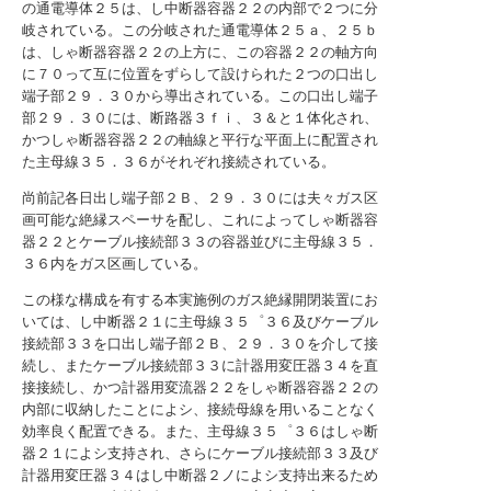
の通電導体２５は、し中断器容器２２の内部で２つに分
岐されている。この分岐された通電導体２５ａ、２５ｂ
は、しゃ断器容器２２の上方に、この容器２２の軸方向
に７０って互に位置をずらして設けられた２つの口出し
端子部２９．３０から導出されている。この口出し端子
部２９．３０には、断路器３ｆｉ、３＆と１体化され、
かつしゃ断器容器２２の軸線と平行な平面上に配置され
た主母線３５．３６がそれぞれ接続されている。
尚前記各日出し端子部２Ｂ、２９．３０には夫々ガス区
画可能な絶縁スペーサを配し、これによってしゃ断器容
器２２とケーブル接続部３３の容器並びに主母線３５．
３６内をガス区画している。
この様な構成を有する本実施例のガス絶縁開閉装置にお
いては、し中断器２１に主母線３５゜３６及びケーブル
接続部３３を口出し端子部２Ｂ、２９．３０を介して接
続し、またケーブル接続部３３に計器用変圧器３４を直
接接続し、かつ計器用変流器２２をしゃ断器容器２２の
内部に収納したことによシ、接続母線を用いることなく
効率良く配置できる。また、主母線３５゜３６はしゃ断
器２１によシ支持され、さらにケーブル接続部３３及び
計器用変圧器３４はし中断器２ノによシ支持出来るため