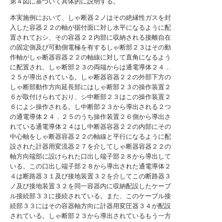
第４図に基づいて具体的に説明する。
本実施例において、しゃ断器２ノはその絶縁性ガスを封
入した容器２２の軸が据付面に対し水平になるように配
置されておシ、その容器２２内部に収納される接離自在
の固定側及び可動側電極を有するしゃ断部２３はその動
作軸がしゃ断器容器２２の軸線に対して直角になるよう
に配置され、しゃ断部２３の両端からは通電導体２４．
２５が導出されている。しゃ断器容器２２の外部下方の
しゃ断部動作方向延長部にはしゃ断部２３の操作装置２
６が取付けられており、シ中断部２３はこの操作装置２
６によシ操作される。し中断部２３から導出される２つ
の通電導体２４．２５のうち操作装置２６側から導出さ
れている通電導体２４はし中断器容器２２の内部にその
中心軸をしゃ断器容器２２の軸線と平行になるように配
設された計器用変流器２７を介してしゃ断器容器２２の
軸方向端部に設けられた口出し端子部２８から導出して
いる。この口出し端子部２８から導出された通電導体２
４は断路器３１及び接地装置３２を介してこの断路器３
ノ及び接地装置３２を同一容器内に収納配設したケーブ
ル接続部３３に接続されている。また、このケーブル接
続部３３にはその容器軸方向に計器用変圧器３４が配設
されている。しゃ断部２３から導出されているもう一方