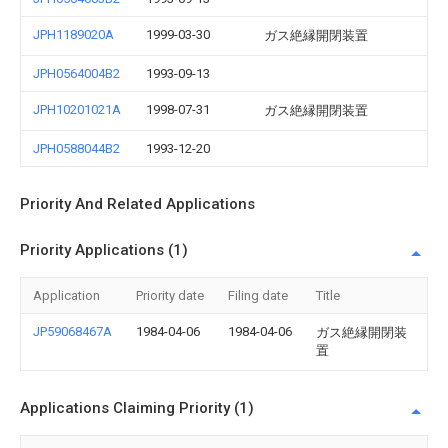
JPH1189020A
1999-03-30
ガス絶縁開閉装置
JPH0564004B2
1993-09-13
JPH10201021A
1998-07-31
ガス絶縁開閉装置
JPH0588044B2
1993-12-20
Priority And Related Applications
Priority Applications (1)
Application
Priority date
Filing date
Title
JP59068467A
1984-04-06
1984-04-06
ガス絶縁開閉装
置
Applications Claiming Priority (1)