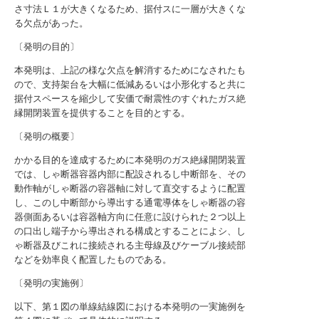
さ寸法Ｌ１が大きくなるため、据付スに一層が大きくな
る欠点があった。
〔発明の目的〕
本発明は、上記の様な欠点を解消するためになされたも
ので、支持架台を大幅に低減あるいは小形化すると共に
据付スペースを縮少して安価で耐震性のすぐれたガス絶
縁開閉装置を提供することを目的とする。
〔発明の概要〕
かかる目的を達成するために本発明のガス絶縁開閉装置
では、しゃ断器容器内部に配設されるし中断部を、その
動作軸がしゃ断器の容器軸に対して直交するように配置
し、このし中断部から導出する通電導体をしゃ断器の容
器側面あるいは容器軸方向に任意に設けられた２つ以上
の口出し端子から導出される構成とすることによシ、し
ゃ断器及びこれに接続される主母線及びケーブル接続部
などを効率良く配置したものである。
〔発明の実施例〕
以下、第１図の単線結線図における本発明の一実施例を