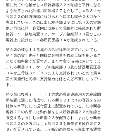
部に於て中心軸がしゃ断器容器２２の軸線と平行になる
よう配置された計器用変流器２７を介してしゃ断８１号
容器２２の軸方向端に設けられた口出し端子２８部から
導出している。この口出し端子部２８には第４図の実施
例と同様に同一容器内に収納して電気的に接続された断
路器３１、接地装置３２、ケーブル接続部３３及びこの
容器上に設けた３１器用変圧器３４が接続されている。
第５図の様な１１弯成のガス絶縁開閉装置においても、
第４図の実ｌ也例と同様に各機器を接続母線を用いるこ
となく効率良く配置でき、また本実ｂｍ例においてｔよ
、しゃ断器２１、ケーブル接続部３３及び計器用変圧器
３４が主母線３５゜３６により支持されているので第４
図の実施例と同様に支持架台はほとんど不要になってい
る。
第６図は復母ｉ、、Ｉｉ！方式の母線連絡用ガス絶縁開
閉装置に適した構成で、しゃ断５２１はその容器２２の
軸線を水平にして据付面上に配置されている。し中断器
容器２２の内部には動作軸をしゃ断器容器２２の軸線と
直交するようにしゃ断部２３が配置され、またしゃ断器
容器２２の下方にはしゃ断部２３を操作する操作装置２
６が配置されている。しゃ断部の両端から導出する通電