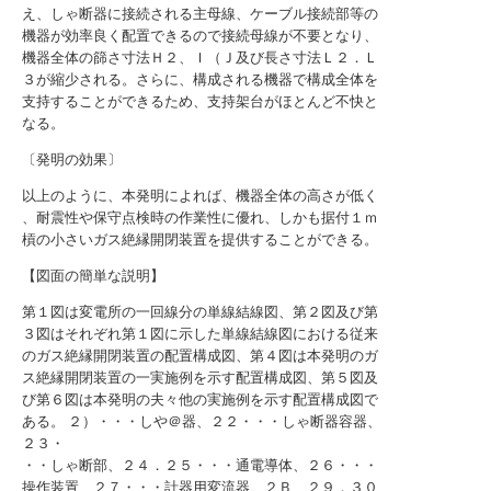
え、しゃ断器に接続される主母線、ケーブル接続部等の
機器が効率良く配置できるので接続母線が不要となり、
機器全体の篩さ寸法Ｈ２、Ｉ（Ｊ及び長さ寸法Ｌ２．Ｌ
３が縮少される。さらに、構成される機器で構成全体を
支持することができるため、支持架台がほとんど不快と
なる。
〔発明の効果〕
以上のように、本発明によれば、機器全体の高さが低く
、耐震性や保守点検時の作業性に優れ、しかも据付１ｍ
槓の小さいガス絶縁開閉装置を提供することができる。
【図面の簡単な説明】
第１図は変電所の一回線分の単線結線図、第２図及び第
３図はそれぞれ第１図に示した単線結線図における従来
のガス絶縁開閉装置の配置構成図、第４図は本発明のガ
ス絶縁開閉装置の一実施例を示す配置構成図、第５図及
び第６図は本発明の夫々他の実施例を示す配置構成図で
ある。 ２）・・・しや＠器、２２・・・しゃ断器容器、
２３・
・・しゃ断部、２４．２５・・・通電導体、２６・・・
操作装置、２７・・・計器用変流器、２Ｂ、２９．３０