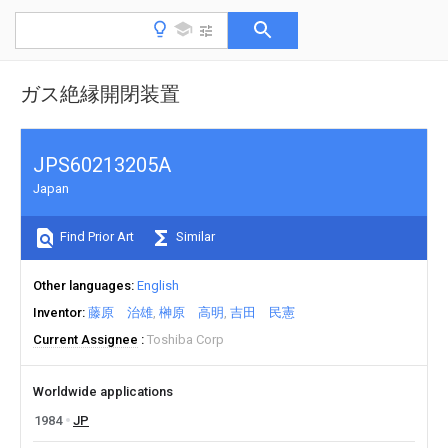
ガス絶縁開閉装置
JPS60213205A
Japan
Find Prior Art
Similar
Other languages
English
Inventor
藤原 治雄
榊原 高明
吉田 民憲
Current Assignee
Toshiba Corp
Worldwide applications
1984
JP