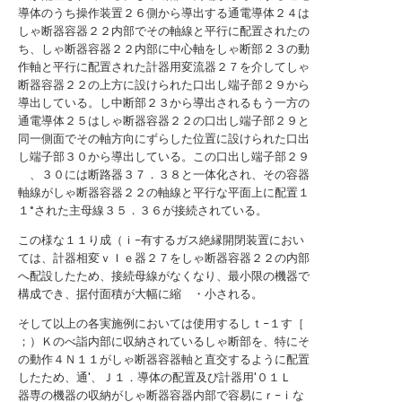
導体のうち操作装置２６側から導出する通電導体２４は
しゃ断器容器２２内部でその軸線と平行に配置されたの
ち、しゃ断器容器２２内部に中心軸をしゃ断部２３の動
作軸と平行に配置された計器用変流器２７を介してしゃ
断器容器２２の上方に設けられた口出し端子部２９から
導出している。し中断部２３から導出されるもう一方の
通電導体２５はしゃ断器容器２２の口出し端子部２９と
同一側面でその軸方向にずらした位置に設けられた口出
し端子部３０から導出している。この口出し端子部２９
、３０には断路器３７．３８と一体化され、その容器
軸線がしゃ断器容器２２の軸線と平行な平面上に配置１
１°された主母線３５．３６が接続されている。
この様な１１り成（ｉ−有するガス絶縁開閉装置におい
ては、計器相変ｖＩｅ器２７をしゃ断器容器２２の内部
へ配設したため、接続母線がなくなり、最小限の機器で
構成でき、据付面積が大幅に縮 ・小される。
そして以上の各実施例においては使用するしｔ−１す［
；）Ｋのべ詣内部に収納されているしゃ断部を、特にそ
の動作４Ｎ１１がしゃ断器容器軸と直交するように配置
したため、通′、Ｊ１．導体の配置及び計器用′０１Ｌ
器専の機器の収納がしゃ断器容器内部で容易にｒ−ｉな