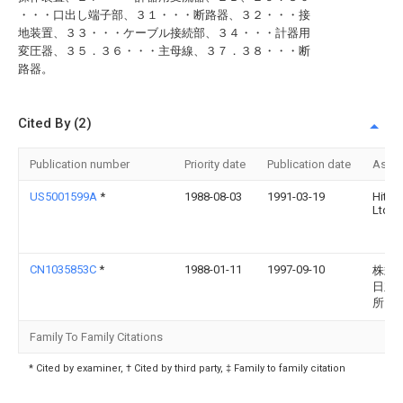
・・・口出し端子部、３１・・・断路器、３２・・・接
地装置、３３・・・ケーブル接続部、３４・・・計器用
変圧器、３５．３６・・・主母線、３７．３８・・・断
路器。
Cited By (2)
Publication number
Priority date
Publication date
Assi
US5001599A
*
1988-08-03
1991-03-19
Hitach
Ltd.
CN1035853C
*
1988-01-11
1997-09-10
株式
日立
所
Family To Family Citations
* Cited by examiner, † Cited by third party, ‡ Family to family citation