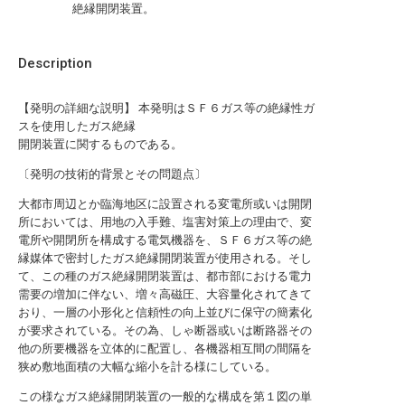
絶縁開閉装置。
Description
【発明の詳細な説明】 本発明はＳＦ６ガス等の絶縁性ガ
スを使用したガス絶縁
開閉装置に関するものである。
〔発明の技術的背景とその問題点〕
大都市周辺とか臨海地区に設置される変電所或いは開閉
所においては、用地の入手難、塩害対策上の理由で、変
電所や開閉所を構成する電気機器を、ＳＦ６ガス等の絶
縁媒体で密封したガス絶縁開閉装置が使用される。そし
て、この種のガス絶縁開閉装置は、都市部における電力
需要の増加に伴ない、増々高磁圧、大容量化されてきて
おり、一層の小形化と信頼性の向上並びに保守の簡素化
が要求されている。その為、しゃ断器或いは断路器その
他の所要機器を立体的に配置し、各機器相互間の間隔を
狭め敷地面積の大幅な縮小を計る様にしている。
この様なガス絶縁開閉装置の一般的な構成を第１図の単