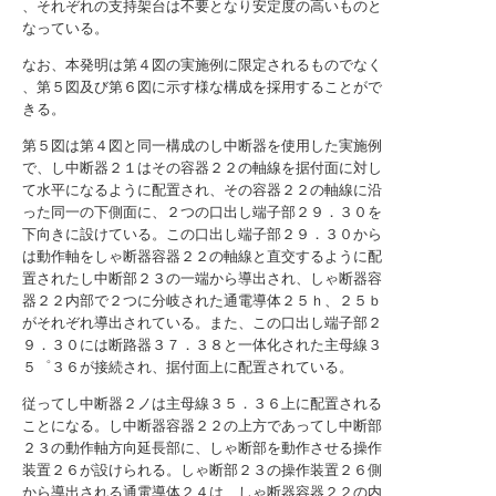
、それぞれの支持架台は不要となり安定度の高いものと
なっている。
なお、本発明は第４図の実施例に限定されるものでなく
、第５図及び第６図に示す様な構成を採用することがで
きる。
第５図は第４図と同一構成のし中断器を使用した実施例
で、し中断器２１はその容器２２の軸線を据付面に対し
て水平になるように配置され、その容器２２の軸線に沿
った同一の下側面に、２つの口出し端子部２９．３０を
下向きに設けている。この口出し端子部２９．３０から
は動作軸をしゃ断器容器２２の軸線と直交するように配
置されたし中断部２３の一端から導出され、しゃ断器容
器２２内部で２つに分岐された通電導体２５ｈ、２５ｂ
がそれぞれ導出されている。また、この口出し端子部２
９．３０には断路器３７．３８と一体化された主母線３
５゜３６が接続され、据付面上に配置されている。
従ってし中断器２ノは主母線３５．３６上に配置される
ことになる。し中断器容器２２の上方であってし中断部
２３の動作軸方向延長部に、しゃ断部を動作させる操作
装置２６が設けられる。しゃ断部２３の操作装置２６側
から導出される通電導体２４は、しゃ断器容器２２の内