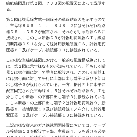
線結線図及び第２図、？Ｊ３図の配置図によって説明す
る。
第１図は複母線方式一回線分の単線結線図を示すもので
、主母線ＢＵＳ １ 、 ＢＵＳ ２にはそれぞれ断路
器ＤＳＩ，ＤＳ２が配置され、それらがしゃ断器ＣＢに
接続され、このしゃ断器ＣＢが計器用変流器ＣＴ，線路
用断路器ＤＳＪを介して線路用接地装置ＥＳ、計器用変
圧器ＰＴ及びケーブル接続部ＣＨに接続されている。
この様な単線結線図における一般的な配置構成例として
は、第２図に示す様なものが知られている。即ちしゃ断
器１は据付面に対して垂直に配設され、このしゃ断器１
には据付面に対して平行に上部口出し端子２及び下部口
出し端子３が設けられている。一方、据付面上に水平に
配置固定された主母線４，５はそれぞれ断路器６、７を
介してし中断器１の下部口出し端子３に接続されている
。しゃ断器１の上部口出し端子２は計器用変流器９、新
路器８、接地装置１０及び接続母線１ノを介して計器用
変圧器ｌ２及びケーブル接続部１３に接続されている。
上記の様な従来のガス絶縁開閉装置においては、ケーブ
ル接続部１３を配設する際、主母線４、５を避ける必要