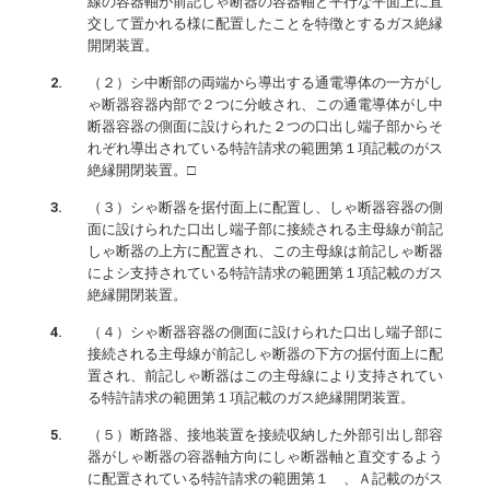
線の容器軸が前記しゃ断器の容器軸と平行な平面上に直
交して置かれる様に配置したことを特徴とするガス絶縁
開閉装置。
（２）シ中断部の両端から導出する通電導体の一方がし
ゃ断器容器内部で２つに分岐され、この通電導体がし中
断器容器の側面に設けられた２つの口出し端子部からそ
れぞれ導出されている特許請求の範囲第１項記載のがス
絶縁開閉装置。□
（３）シゃ断器を据付面上に配置し、しゃ断器容器の側
面に設けられた口出し端子部に接続される主母線が前記
しゃ断器の上方に配置され、この主母線は前記しゃ断器
によシ支持されている特許請求の範囲第１項記載のガス
絶縁開閉装置。
（４）シゃ断器容器の側面に設けられた口出し端子部に
接続される主母線が前記しゃ断器の下方の据付面上に配
置され、前記しゃ断器はこの主母線により支持されてい
る特許請求の範囲第１項記載のガス絶縁開閉装置。
（５）断路器、接地装置を接続収納した外部引出し部容
器がしゃ断器の容器軸方向にしゃ断器軸と直交するよう
に配置されている特許請求の範囲第１ 、Ａ記載のがス