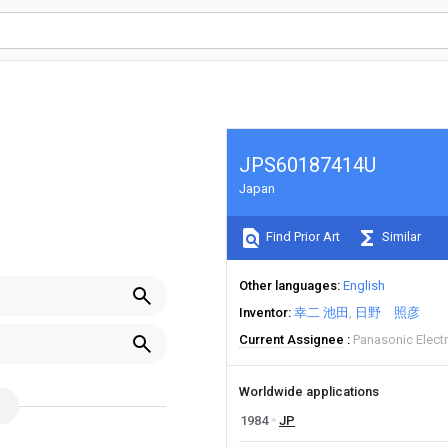
JPS60187414U
Japan
Find Prior Art
Similar
Other languages
English
Inventor
幸二 池田
日野 照彦
Current Assignee
Panasonic Elect
Worldwide applications
1984
JP