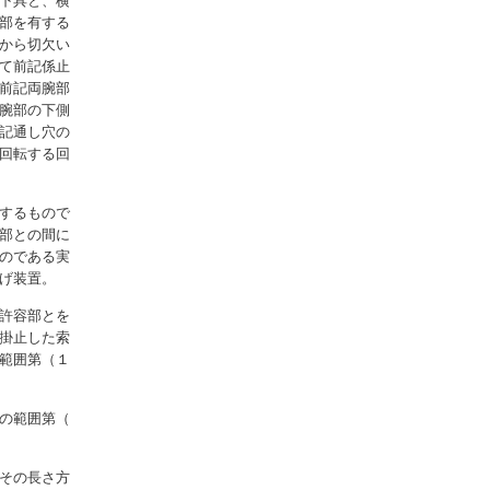
下具と、横
部を有する
から切欠い
て前記係止
前記両腕部
腕部の下側
記通し穴の
回転する回
するもので
部との間に
のである実
げ装置。
許容部とを
掛止した索
範囲第（１
の範囲第（
その長さ方