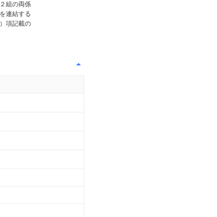
２組の両係
を連結する
）項記載の