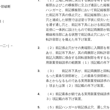
（１）上端に両側に突出する腕部を有する吊
板部およびこの横板部に立上げ連設した縦板
一部破断
ハンガーと、前記横板部において前記縦板部
た前記吊下具の係止穴と、前記縦板部におい
穴と連続した状態でほぼ逆り字状に切欠いた
鎖（
を通す通し穴と、前記吊下具における前記両
近傍に一体的に設けたもので前記両腕部が前
横線相当部にある状態で前記係止穴において
転許容部とを備えた吊下げ装置。
−二−］−
（２）前記係止穴がその奥端部に入隅部を有
あり、前記吊下具が、其の両腕部と回転許容
前記入隅部に係合する回転規制部を有するも
用新案登録請求の範囲第（１）項記載の吊下
（３） 前記吊下具が、前記両腕部と回転
もった索条引掛部材と、この索条引掛部材に
条とからなるものである実用新案登録請求の
）項または第（２）項記載の吊下げ装置。
（４）前記索条が鎖である実用新案登録請求
３）項記載の吊下げ装置。
（５）前記ハンガーが前記係止穴、通し穴を