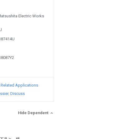
Matsushita Electric Works
4U
0187414U
318087Y2
d Related Applications
ssier
Discuss
Hide Dependent