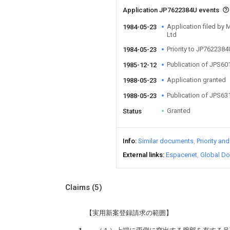
Application JP7622384U events
Application filed by 
1984-05-23
Ltd
Priority to JP762238
1984-05-23
Publication of JPS6
1985-12-12
Application granted
1988-05-23
Publication of JPS6
1988-05-23
Granted
Status
Info
Similar documents
Priority an
External links
Espacenet
Global Do
Claims
(5)
【実用新案登録請求の範囲】