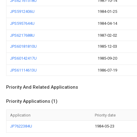
JPS62161518U
1987-10-14
JPS5912406U
1984-01-25
JPS5957644U
1984-04-14
JPS6217688U
1987-02-02
JPS60181810U
1985-12-03
JPS60142417U
1985-09-20
JPS61114613U
1986-07-19
Priority And Related Applications
Priority Applications (1)
Application
Priority date
JP7622384U
1984-05-23