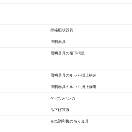
間接照明器具
照明器具
照明器具の吊下構造
照明器具のル−バ−掛止構造
照明器具のル−バ−掛止構造
ケ−ブルハンガ
吊下げ装置
空気調和機の吊り金具