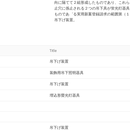
向に隔てて２組形成したものであり、これら
止穴に係止される２つの吊下具が蛍光灯器具
ものであ゛る実用新案登録請求の範囲第（１
吊下げ装置。
Title
吊下げ装置
装飾用吊下照明器具
吊下げ装置
埋込形螢光灯器具
吊下げ装置