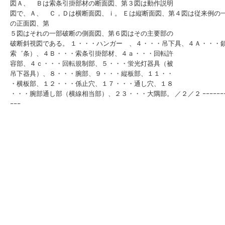
図Ａ、 Ｂは索条引掛部材の断面図、第３図は動作説明
図で、Ａ、 Ｃ，Ｄは横断面図、ｉ。 Ｅは縦断面図、第４図は従来例の
の正面図、第
５図はそれの一部破断の側面図、第６図はその主要部の
破断斜視図である。 １・・・ハンガー 、４・・・吊下具、４Ａ・・・
索゛条）、４Ｂ・・・索条引掛部材、４ａ・・・回転許
容部、４ｃ・・・回転規制部、５・・・蛍光灯器具（被
吊下器具）、８・・・腕部、９・・・縦板部、１１・・
・横板部、１２・・・係止穴、１７・・・通し穴、１８
・・・腕部通し部（横線相当部）、２３・・・大隅部。 ／２／２ −−−−−−−
−−−