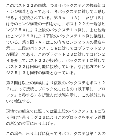
このポスト２２の両端、つまりバックステとの接続部は
ヒンジ構造となっており、各バックステに対して回動し
得るよう接続されている。第５ｗ （Ａ） 及び（Ｂ）
はそのヒンジ構造の一例を示し、ポスト２２の一端はヒ
ンジ２５Ａにより上段のバックステｌａ側に、また他端
はヒンジ２５Ｂにより下段のバックステｌｂ側に接続し
ている。第５図（Ａ）はこのうちヒンジ２５Ａの構造を
示し、上段のバックステ１ａに対してはブラケット２３
が固設してあり、このブラケット２３に対してはビン２
４を介してポスト２２が接続し、バックステｌに対して
ポスト２２は回動可能に接続している。なお他方のヒン
ジ２５］３も同様の構造となっている。
第３図は以上の構成により複数のバックステをポスト２
２によって接続しブロック化したもの（以下単に「ブロ
ック」と称する）を折畳んだ状態を示し、この状態にお
いて輸送する。
現地での組立てに際しては最上段のバックステ１ａに取
り何けた吊りラグ２６によりこのブロックをボイラ鉄骨
の所定の位置に吊り上げる。
この場合、吊り上げに従って各バラ、クステは第４図の