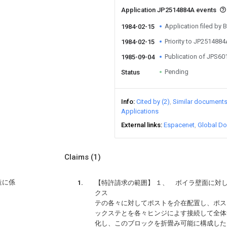
Application JP2514884A events
Application filed by
1984-02-15
Priority to JP251488
1984-02-15
Publication of JPS6
1985-09-04
Pending
Status
Info
Cited by (2)
Similar document
Applications
External links
Espacenet
Global Do
Claims
(1)
造に係
【特許請求の範囲】 １、 ボイラ壁面に対
クス
テの各々に対してポストを介在配置し、ポス
ックステとを各々ヒンジによす接続して全体
化し、このブロックを折畳み可能に構成した