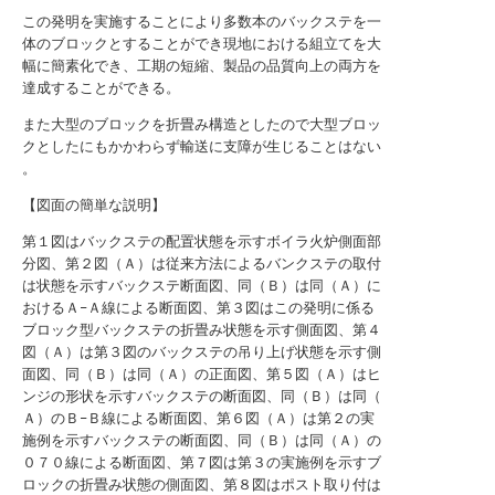
この発明を実施することにより多数本のバックステを一
体のブロックとすることができ現地における組立てを大
幅に簡素化でき、工期の短縮、製品の品質向上の両方を
達成することができる。
また大型のブロックを折畳み構造としたので大型ブロッ
クとしたにもかかわらず輸送に支障が生じることはない
。
【図面の簡単な説明】
第１図はバックステの配置状態を示すボイラ火炉側面部
分図、第２図（Ａ）は従来方法によるバンクステの取付
は状態を示すバックステ断面図、同（Ｂ）は同（Ａ）に
おけるＡ−Ａ線による断面図、第３図はこの発明に係る
ブロック型バックステの折畳み状態を示す側面図、第４
図（Ａ）は第３図のバックステの吊り上げ状態を示す側
面図、同（Ｂ）は同（Ａ）の正面図、第５図（Ａ）はヒ
ンジの形状を示すバックステの断面図、同（Ｂ）は同（
Ａ）のＢ−Ｂ線による断面図、第６図（Ａ）は第２の実
施例を示すバックステの断面図、同（Ｂ）は同（Ａ）の
０７０線による断面図、第７図は第３の実施例を示すブ
ロックの折畳み状態の側面図、第８図はポスト取り付は