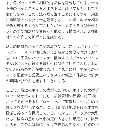
ず、各バックステの相対的は変位を許容している。一方
下段のバックステ１ｂとポスト２とはリブ５を介して固
定しである。この方法を繰り返すことによりボイラ周囲
に複数段のバックステを配置する。この様に各々が相関
関係を有するよう配置されたバックステの各々は炉壁２
０との間で相対的な変位が可能なよう構成された介在部
材２１を介して炉壁１に接続する。
以上の構成のバックステの組立ては、ストッパ３＃ガイ
ドプレート４を工場においてあらかじめ取り付けておく
ものの、下段のバックステに配置するリブ５のバックス
テ及びポストに対する取り付けは全て組立て現地におい
て行われるので、多数段のバックステに対して多くのポ
ストを配置する必要上バックステの組立て作業には多大
の時間及び労力を要することになる。
ここで、最近のボイラの大型化に伴い、ボイラの大型ブ
ロック化が進められており、品質管理の行届いた工場に
おいてでき得る限りブロック化して製造し、かつこのブ
ロックを大型化することにより組立現地における作業を
軽減し得るよう構成している。しかし、ブロックの大型
化も、輸送の点から当然所定の大きさに限定され、限界
がある。この点は単にボイラ本体のみでなく、前述のバ