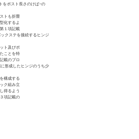
トをポスト長さのけば−の
ストも折畳
型化するよ
第１項記載
バックステを接続するヒンジ
ット及びポ
たことを特
記載のブロ
端に形成したヒンジのうち少
を構成する
ック組み立
し得るよう
３項記載の