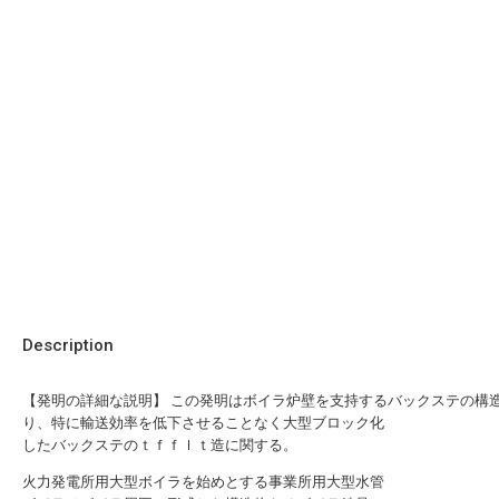
Description
【発明の詳細な説明】 この発明はボイラ炉壁を支持するバックステの構
り、特に輸送効率を低下させることなく大型ブロック化
したバックステのｔｆｆｌｔ造に関する。
火力発電所用大型ボイラを始めとする事業所用大型水管