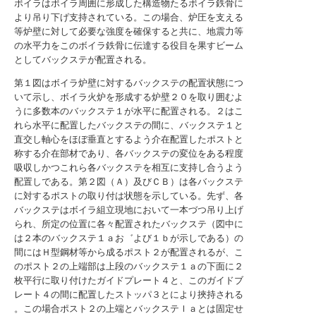
ボイラはボイラ周囲に形成した構造物たるボイラ鉄骨に
より吊り下げ支持されている。この場合、炉圧を支える
等炉壁に対して必要な強度を確保すると共に、地震力等
の水平力をこのボイラ鉄骨に伝達する役目を果すビーム
としてバックステが配置される。
第１図はボイラ炉壁に対するバックステの配置状態につ
いて示し、ボイラ火炉を形成する炉壁２０を取り囲むよ
うに多数本のバックステ１が水平に配置される。２はこ
れら水平に配置したバックステの間に、バックステ１と
直交し軸心をほぼ垂直とするよう介在配置したポストと
称する介在部材であり、各バックステの変位をある程度
吸収しかつこれら各バックステを相互に支持し合うよう
配置しである。第２図（Ａ）及びＣＢ）は各バックステ
に対するポストの取り付は状態を示している。先ず、各
バックステはボイラ組立現地において一本づつ吊り上げ
られ、所定の位置に各々配置されたバックステ（図中に
は２本のバックステ１ａお゛よび１ｂが示しである）の
間にはＨ型鋼材等から成るポスト２が配置されるが、こ
のポスト２の上端部は上段のバックステ１ａの下面に２
枚平行に取り付けたガイドプレート４と、このガイドブ
レート４の間に配置したストッパ３とにより挾持される
。この場合ポスト２の上端とバックステｌａとは固定せ