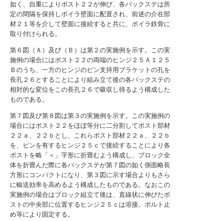
如く、自重によりポスト２２が伸び、各バックステは所
定の間隔を保持しボイラ壁面に配置され、前述の介在部
材２１等を介して壁面に接続すると共に、ボイラ鉄骨に
取り付けられる。
第６図（Ａ）及び（Ｂ）は第２の実施例を示す。この実
施例の場合にはポスト２２の両端のヒンジ２５Ａ１２５
Ｂのうち、一方のヒンジのピン支持用ブラケットの孔を
長孔２６とすることにより組み立て後の各バックステの
相対的な変位をこの長孔２６で吸収し得るよう構成した
ものである。
第７図及び第８図は第３の実施例を示す。この実施例の
場合にはポスト２２をほぼ等分に二分割してポスト部材
２２ａ、２２ｂとし、これらボスト部材２２ａ、２２ｂ
を、ピンを有するヒンジ２５ｃで接続することにより各
ポストを略「＜」字形に折畳むよう構成し、ブロック全
体を折畳んだ際に各バックステが第７図の如く側面略長
方形にコンパクトになり、第３図に示す場合よりもさら
に輸送効率を高めるよう構成したものである。なおこの
実施例の場合はブロック組立て後は、直線状に伸びたポ
ストの中央部に位置するヒンジ２５ｃは溶接、ボルト止
め等により固定する。