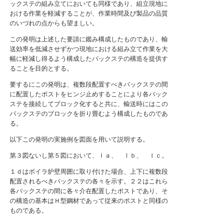
ックステの組み立てにおいても同様であり、組立現地に
おける作業を軽減することが、作業時間及び製品の品質
のいづれの点からも望ましい。
この発明は上述した要請に鑑み構成したものであり、輸
送効率を低減させずかつ現地における組み立て作業を大
幅に軽減し得るよう構成したバックステの構造を提供す
ることを目的とする。
要するにこの発明は、複数段配置すべきバックステの間
に配置したポストをヒンジ止めすることにより各バック
ステを接続してブロック化すると共に、輸送時にはこの
バックステのブロックを折り畳むよう構成したものであ
る。
以下この発明の実施例を図面を用いて説明する。
第３図ないし第５図において、ｌａ、 ｌｂ、 ｌｃ。
１ｄはボイラ炉壁周囲に取り付けた場合、上下に複数段
配置されるべきバックステの各々を示す。２２はこれら
各バックステの間に各々介在配置したポストであり、そ
の構造の基本はＨ型鋼材であって従来のポストと同様の
ものである。