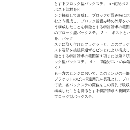
とするブロック型バックステ。 ａ−前記ポス
ポスト部材をヒ
ンジ接続して形成し、ブロック折畳み時にポ
むよう構成し、ブロック折畳み時の外形を小
う構成したことを特徴とする特許請求の範囲
のブロック型バックステ。 ３・ ポストと
を、バック
ステに取り付けたブラケットと、このブラケ
スト端部を接続挿通ずるピンとにより構成し
徴とする特許請求の範囲第１項または第２項
ック型バックステ。 ４・ 前記ポストの両
くと
も一方のヒンジにおいて、このヒンジの一部
ブラケットのピン挿通用孔を長孔とし、ブロ
て後、各バックステの変位をこの長孔で吸収
構成したことを特徴とする特許請求の範囲第
ブロック型バックステ。