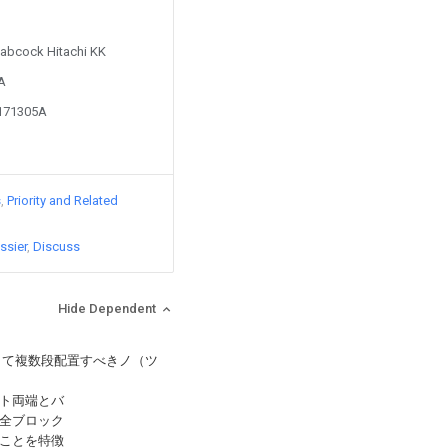
 Babcock Hitachi KK
4A
0171305A
s
Priority and Related
ssier
Discuss
Hide Dependent
して複数段配置すべきノ（ツ
ト両端とバ
全ブロック
ことを特徴