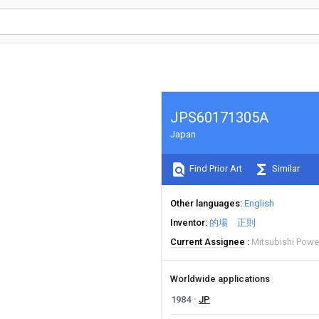
JPS60171305A
Japan
Find Prior Art
Similar
Other languages
English
Inventor
的場 正則
Current Assignee
Mitsubishi Powe
Worldwide applications
1984
JP