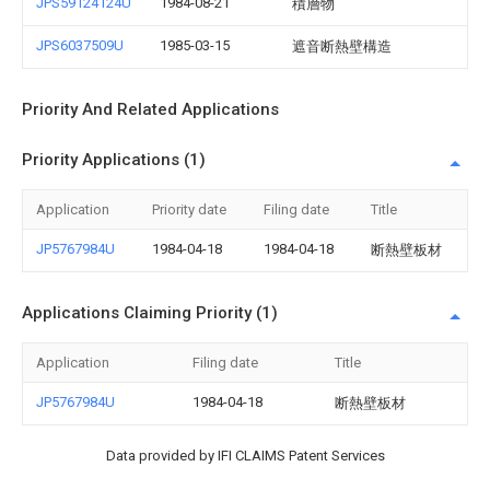
JPS59124124U
1984-08-21
積層物
JPS6037509U
1985-03-15
遮音断熱壁構造
Priority And Related Applications
Priority Applications (1)
Application
Priority date
Filing date
Title
JP5767984U
1984-04-18
1984-04-18
断熱壁板材
Applications Claiming Priority (1)
Application
Filing date
Title
JP5767984U
1984-04-18
断熱壁板材
Data provided by IFI CLAIMS Patent Services