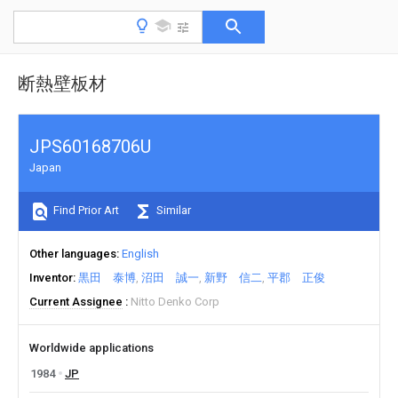
断熱壁板材
JPS60168706U
Japan
Find Prior Art
Similar
Other languages
English
Inventor
黒田 泰博
沼田 誠一
新野 信二
平郡 正俊
Current Assignee
Nitto Denko Corp
Worldwide applications
1984
JP