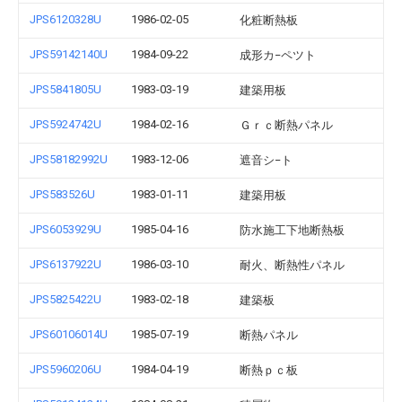
JPS6120328U
1986-02-05
化粧断熱板
JPS59142140U
1984-09-22
成形カ−ペツト
JPS5841805U
1983-03-19
建築用板
JPS5924742U
1984-02-16
Ｇｒｃ断熱パネル
JPS58182992U
1983-12-06
遮音シ−ト
JPS583526U
1983-01-11
建築用板
JPS6053929U
1985-04-16
防水施工下地断熱板
JPS6137922U
1986-03-10
耐火、断熱性パネル
JPS5825422U
1983-02-18
建築板
JPS60106014U
1985-07-19
断熱パネル
JPS5960206U
1984-04-19
断熱ｐｃ板