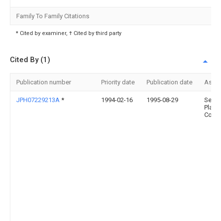
Family To Family Citations
* Cited by examiner, † Cited by third party
Cited By (1)
Publication number
Priority date
Publication date
Assi
JPH07229213A
*
1994-02-16
1995-08-29
Sekis
Plasti
Co Lt