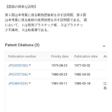
【図面の簡単な説明】
第１図は本考案に係る断熱壁板材を示す説明図、第２図
は本考案に係る板材の使用状態を示す説明図である。 図
において、１は発泡プラスチック板、２はプラスチッ
ク不織布、３は粘着層である。
Patent Citations (3)
Publication number
Priority date
Publication date
Assi
JPS5230102U
*
1975-08-25
1977-03-02
JPS5757136U
*
1980-09-23
1982-04-03
JPS5841323U
*
1981-09-11
1983-03-18
江頭
恭