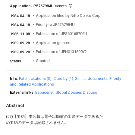
Application JP5767984U events
Application filed by Nitto Denko Corp
1984-04-18
Priority to JP5767984U
1984-04-18
Publication of JPS60168706U
1985-11-08
Application granted
1989-09-28
Publication of JPH0131690Y2
1989-09-28
Granted
Status
Info
Patent citations (3)
Cited by (1)
Similar documents
Priority
and Related Applications
External links
Espacenet
Global Dossier
Discuss
Abstract
(57)【要約】本公報は電子出願前の出願データであるた
め要約のデータは記録されません。