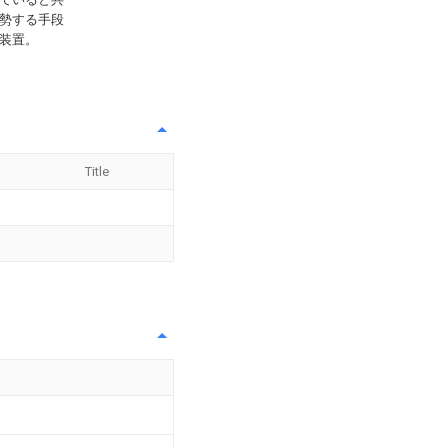
勢する手段
装置。
Title