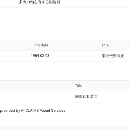
多出力軸を有する減速器
Filing date
Title
1984-02-03
歯車伝動装置
Title
3
歯車伝動装置
provided by IFI CLAIMS Patent Services