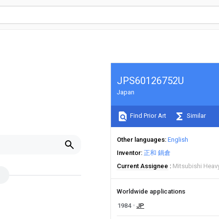
JPS60126752U
Japan
Find Prior Art
Similar
Other languages
English
Inventor
正和 鍋倉
Current Assignee
Mitsubishi Heavy
Worldwide applications
1984
JP