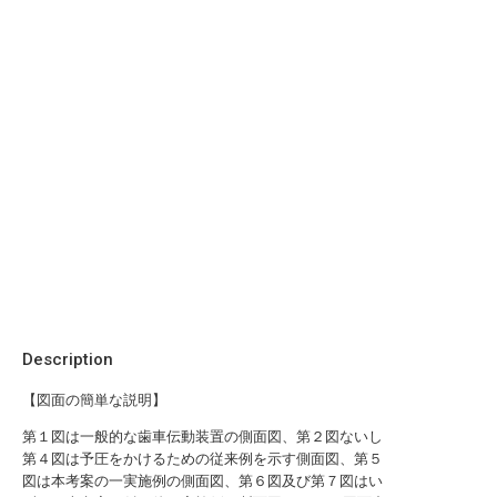
Description
【図面の簡単な説明】
第１図は一般的な歯車伝動装置の側面図、第２図ないし
第４図は予圧をかけるための従来例を示す側面図、第５
図は本考案の一実施例の側面図、第６図及び第７図はい