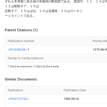
ずれも本考案に係る他の実施例の断面図である。 図面中、１１．１４は
１２は駆動ギア、１３は
従動ギア、１５はばね、１９は油通路、２０はロータリ
ージヨイントである。
Patent Citations (1)
Publication number
Priority da
JPS5628349U
*
1979-08-0
Family To Family Citations
* Cited by examiner, † Cited by third party
Similar Documents
Publication
Publication Date
JPS60126752U
1985-08-26