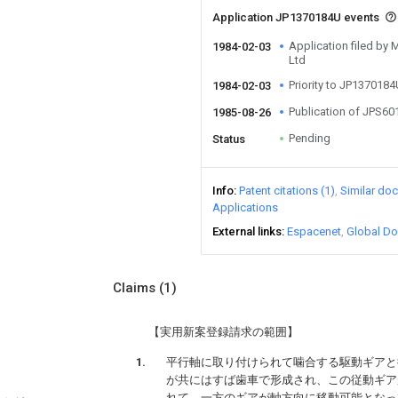
Application JP1370184U events
Application filed by 
1984-02-03
Ltd
Priority to JP137018
1984-02-03
Publication of JPS6
1985-08-26
Pending
Status
Info
Patent citations (1)
Similar do
Applications
External links
Espacenet
Global Do
Claims
(1)
【実用新案登録請求の範囲】
平行軸に取り付けられて噛合する駆動ギアと
が共にはすば歯車で形成され、この従動ギア
れて、一方のギアが軸方向に移動可能となっ