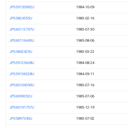
JPS59150992U
1984-10-09
JPS5824555U
1983-02-16
JPS60112747U
1985-07-30
JPS60116443U
1985-08-06
JPS5842425U
1983-03-22
JPS59125638U
1984-08-24
JPS59136328U
1984-09-11
JPS60104390U
1985-07-16
JPS6099352U
1985-07-06
JPS60191757U
1985-12-19
JPS5897340U
1983-07-02