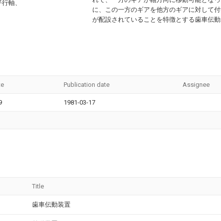
平行軸、
に、この一方のギアを他方のギアに対して付
が配設されていることを特徴とする歯車伝動
te
Publication date
Assignee
9
1981-03-17
Title
歯車伝動装置