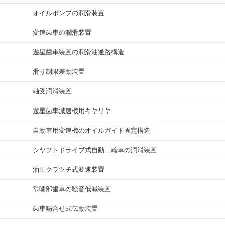
オイルポンプの潤滑装置
変速歯車の潤滑装置
遊星歯車装置の潤滑油通路構造
滑り制限差動装置
軸受潤滑装置
遊星歯車減速機用キヤリヤ
自動車用変速機のオイルガイド固定構造
シヤフトドライブ式自動二輪車の潤滑装置
油圧クラツチ式変速装置
常噛部歯車の騒音低減装置
歯車噛合せ式伝動装置