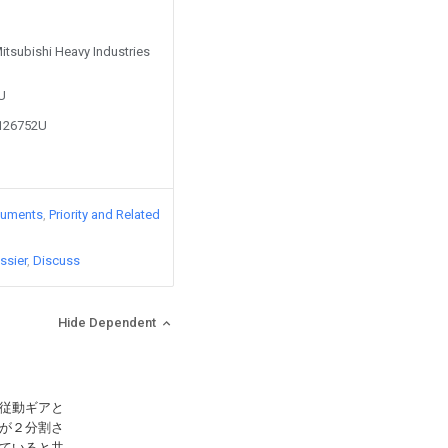
Mitsubishi Heavy Industries
4U
0126752U
cuments
Priority and Related
ssier
Discuss
Hide Dependent
従動ギアと
が２分割さ
ていると共