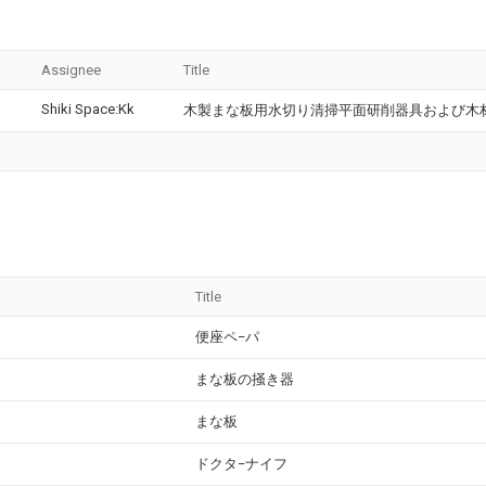
Assignee
Title
Shiki Space:Kk
木製まな板用水切り清掃平面研削器具および木
Title
便座ペ−パ
まな板の掻き器
まな板
ドクタ−ナイフ