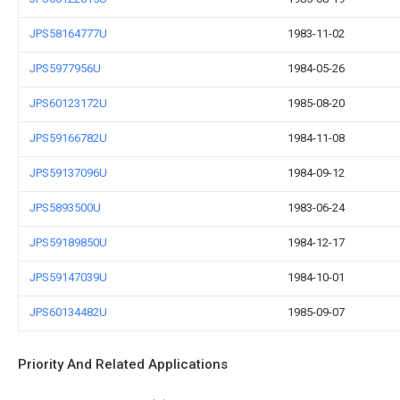
JPS58164777U
1983-11-02
JPS5977956U
1984-05-26
JPS60123172U
1985-08-20
JPS59166782U
1984-11-08
JPS59137096U
1984-09-12
JPS5893500U
1983-06-24
JPS59189850U
1984-12-17
JPS59147039U
1984-10-01
JPS60134482U
1985-09-07
Priority And Related Applications