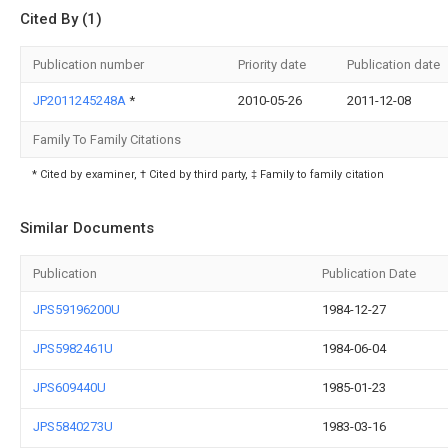
Cited By (1)
Publication number
Priority date
Publication date
JP2011245248A
*
2010-05-26
2011-12-08
Family To Family Citations
* Cited by examiner, † Cited by third party, ‡ Family to family citation
Similar Documents
Publication
Publication Date
JPS59196200U
1984-12-27
JPS5982461U
1984-06-04
JPS609440U
1985-01-23
JPS5840273U
1983-03-16