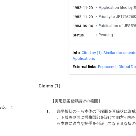
Application fil
1982-11-20
Priority to JP176326
1982-11-20
Publication of JPS5
1984-06-04
Pending
Status
Info
Cited by (1)
Similar document
Applications
External links
Espacenet
Global Do
Claims
(1)
【実用新案登録請求の範囲】
る。 １
扁平板状のへら本体の下端面を直線状に形成
、下端両側面に彎曲凹部を設けて側方刃先を
ら本体に適当な把手を付設してなるまな板の