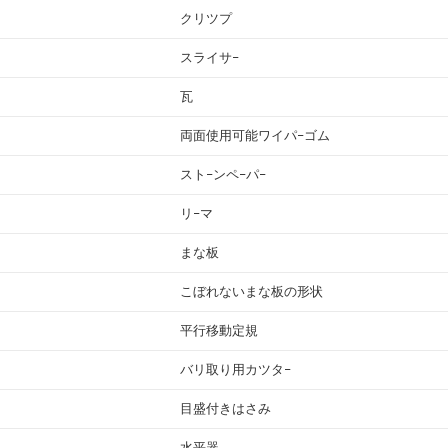
クリツプ
スライサ−
瓦
両面使用可能ワイパ−ゴム
スト−ンペ−パ−
リ−マ
まな板
こぼれないまな板の形状
平行移動定規
バリ取り用カツタ−
目盛付きはさみ
水平器