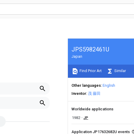
JPS5982461U
Japan
Find Prior Art
Similar
Other languages
English
Inventor
茂 藤田
Worldwide applications
1982
JP
Application JP17632682U events