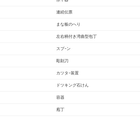
連続伝票
まな板のへり
左右柄付き湾曲型包丁
スプ−ン
彫刻刀
カツタ−装置
ドツキング石けん
容器
庖丁