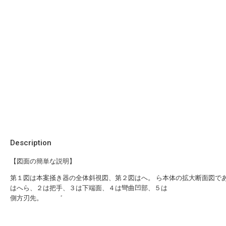
Description
【図面の簡単な説明】
第１図は本案掻き器の全体斜視図、第２図はへ。 ら本体の拡大断面図であ
はへら、２は把手、３は下端面、４は彎曲凹部、５は
側方刃先。 ゛