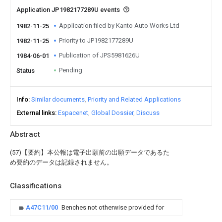
Application JP1982177289U events
Application filed by Kanto Auto Works Ltd
1982-11-25
Priority to JP1982177289U
1982-11-25
Publication of JPS5981626U
1984-06-01
Pending
Status
Info
Similar documents
Priority and Related Applications
External links
Espacenet
Global Dossier
Discuss
Abstract
(57)【要約】本公報は電子出願前の出願データであるた
め要約のデータは記録されません。
Classifications
A47C11/00
Benches not otherwise provided for