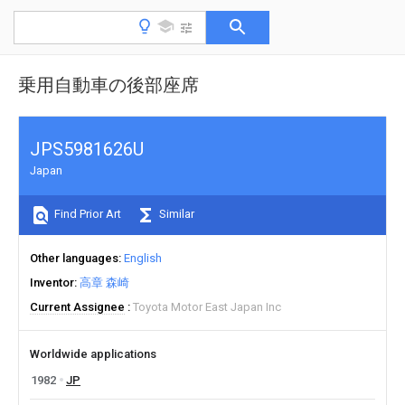
乗用自動車の後部座席
JPS5981626U
Japan
Find Prior Art
Similar
Other languages
English
Inventor
高章 森崎
Current Assignee
Toyota Motor East Japan Inc
Worldwide applications
1982
JP