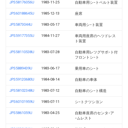
JPS58176056U
1983-11-25
自動車用シ−トベルト装置
JPS60188645U
1985-12-13
座席
JPS5873044U
1983-05-17
車両用シ−ト装置
JPS59177355U
1984-11-27
車両用座席のヘツドレス
ト装置
JPS58110538U
1983-07-28
自動車用レツグサポ−ト付
フロントシ−ト
JPS5889439U
1983-06-17
乗用車のシ−ト
JPS59120680U
1984-08-14
自動車の車体
JPS58102348U
1983-07-12
自動車のシ−ト構造
JPS60101959U
1985-07-11
シ−トクツシヨン
JPS5861059U
1983-04-25
自動車座席のセンタ−ア
−ムレスト