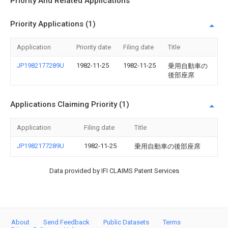
Priority And Related Applications
Priority Applications (1)
Application
Priority date
Filing date
Title
JP1982177289U
1982-11-25
1982-11-25
乗用自動車の
後部座席
Applications Claiming Priority (1)
Application
Filing date
Title
JP1982177289U
1982-11-25
乗用自動車の後部座席
Data provided by IFI CLAIMS Patent Services
About
Send Feedback
Public Datasets
Terms