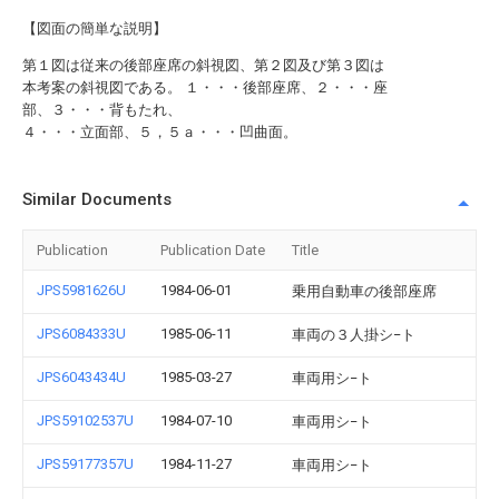
【図面の簡単な説明】
第１図は従来の後部座席の斜視図、第２図及び第３図は
本考案の斜視図である。 １・・・後部座席、２・・・座
部、３・・・背もたれ、
４・・・立面部、５，５ａ・・・凹曲面。
Similar Documents
Publication
Publication Date
Title
JPS5981626U
1984-06-01
乗用自動車の後部座席
JPS6084333U
1985-06-11
車両の３人掛シ−ト
JPS6043434U
1985-03-27
車両用シ−ト
JPS59102537U
1984-07-10
車両用シ−ト
JPS59177357U
1984-11-27
車両用シ−ト