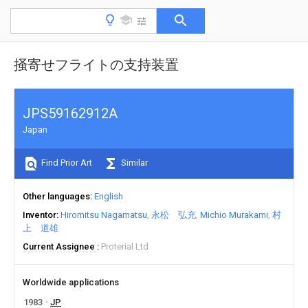
掻寄せフライトの支持装置
JPS59162912A
Japan
Find Prior Art
Similar
Other languages
English
Inventor
Hiromitsu Nagamatsu
永松 弘充
Michio Murakami
村
上 道雄
Current Assignee
Proterial Ltd
Worldwide applications
1983
JP