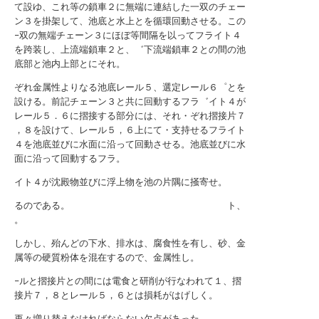
て設ゆ、これ等の鎖車２に無端に連結した一双のチェー
ン３を掛架して、池底と水上とを循環回動させる。この
−双の無端チェーン３にほぼ等間隔を以ってフライト４
を跨装し、上流端鎖車２と、゛下流端鎖車２との間の池
底部と池内上部とにそれ。
ぞれ金属性よりなる池底レール５、選定レール６゜とを
設ける。前記チェーン３と共に回動するフラ゛イト４が
レール５．６に摺接する部分には、それ・ぞれ摺接片７
，８を設けて、レール５，６上にて・支持せるフライト
４を池底並びに水面に沿って回動させる。池底並びに水
面に沿って回動するフラ。
イト４が沈殿物並びに浮上物を池の片隅に掻寄せ。
るのである。 ト、
。
しかし、殆んどの下水、排水は、腐食性を有し、砂、金
属等の硬質粉体を混在するので、金属性し。
−ルと摺接片との間には電食と研削が行なわれて１、摺
接片７，８とレール５，６とは損耗がはげしく。
再々増り替えなければならない欠点があった。