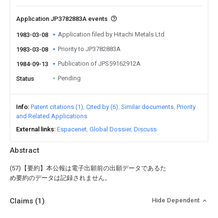
Application JP3782883A events
Application filed by Hitachi Metals Ltd
1983-03-08
Priority to JP3782883A
1983-03-08
Publication of JPS59162912A
1984-09-13
Pending
Status
Info
Patent citations (1)
Cited by (6)
Similar documents
Priority
and Related Applications
External links
Espacenet
Global Dossier
Discuss
Abstract
(57)【要約】本公報は電子出願前の出願データであるた
め要約のデータは記録されません。
Claims
(1)
Hide Dependent