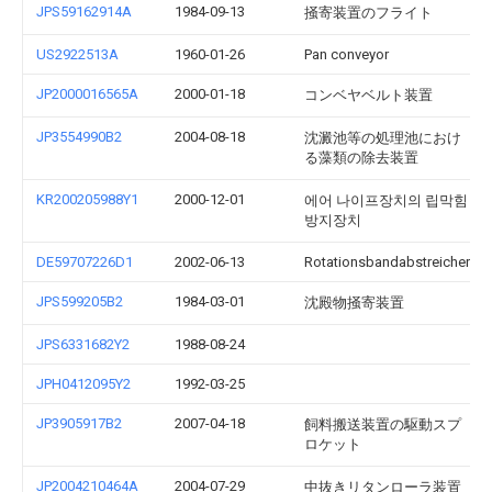
JPS59162914A
1984-09-13
掻寄装置のフライト
US2922513A
1960-01-26
Pan conveyor
JP2000016565A
2000-01-18
コンベヤベルト装置
JP3554990B2
2004-08-18
沈澱池等の処理池におけ
る藻類の除去装置
KR200205988Y1
2000-12-01
에어 나이프장치의 립막힘
방지장치
DE59707226D1
2002-06-13
Rotationsbandabstreicher
JPS599205B2
1984-03-01
沈殿物掻寄装置
JPS6331682Y2
1988-08-24
JPH0412095Y2
1992-03-25
JP3905917B2
2007-04-18
飼料搬送装置の駆動スプ
ロケット
JP2004210464A
2004-07-29
中抜きリタンローラ装置