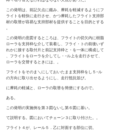
この発明は、前記欠点に鑑み、摩耗を軽減するようにフ
ライトを軽快に走行させ、かつ摩耗したフライト支持部
材の取替が容易な支持部材を提供することを目的とする
。
この発明の意図するところは、フライトの切欠内に樹脂
ローラを支持枠な介して装着し、フライ・トの前後いず
れかに接する取付片と前記支持枠と・を一体に構成して
、フライトをローラを介してし・−ル上を走行させて、
ローラを交替するときには、。
フライトをそのま＼にしておいたまま支持枠をし５−ル
の方向に取り出せるようにし、走行抵抗並び。
に摩耗の軽減と、ローラの取替を簡便にするので。
ある。
この発明の実施例を第３図ないし第６図に基い。
て説明する。図においてチェーン３に取り付けた。。
フライト４が、レール５．乙に対面する部位に切。