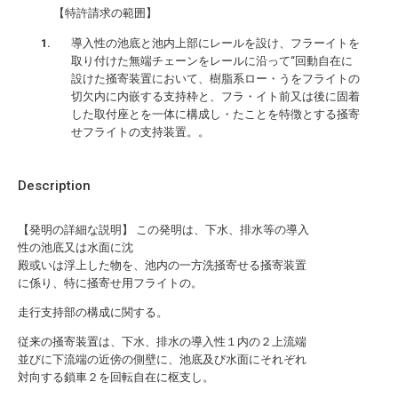
【特許請求の範囲】
導入性の池底と池内上部にレールを設け、フラーイトを
取り付けた無端チェーンをレールに沿って“回動自在に
設けた掻寄装置において、樹脂系ロー・うをフライトの
切欠内に内嵌する支持枠と、フラ・イト前又は後に固着
した取付座とを一体に構成し・たことを特徴とする掻寄
せフライトの支持装置。。
Description
【発明の詳細な説明】 この発明は、下水、排水等の導入
性の池底又は水面に沈
殿或いは浮上した物を、池内の一方洗掻寄せる掻寄装置
に係り、特に掻寄せ用フライトの。
走行支持部の構成に関する。
従来の掻寄装置は、下水、排水の導入性１内の２上流端
並びに下流端の近傍の側壁に、池底及び水面にそれぞれ
対向する鎖車２を回転自在に枢支し。