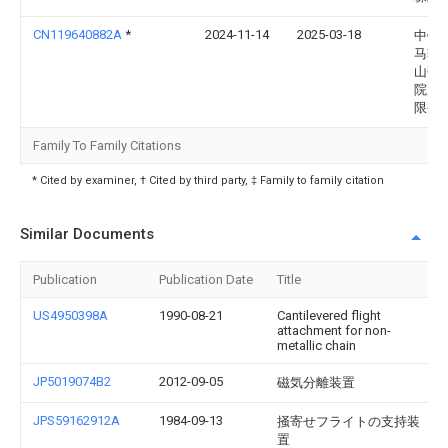
CN119640882A
*
2024-11-14
2025-03-18
中钢
马鞍
山研
院股
限公
Family To Family Citations
* Cited by examiner, † Cited by third party, ‡ Family to family citation
Similar Documents
Publication
Publication Date
Title
US4950398A
1990-08-21
Cantilevered flight
attachment for non-
metallic chain
JP5019074B2
2012-09-05
磁気分離装置
JPS59162912A
1984-09-13
掻寄せフライトの支持装
置