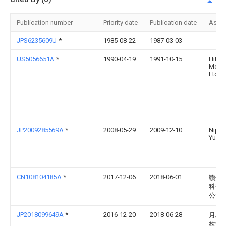
Publication number
Priority date
Publication date
Assi
JPS6235609U
*
1985-08-22
1987-03-03
US5056651A
*
1990-04-19
1991-10-15
Hitac
Metal
Ltd.
JP2009285569A
*
2008-05-29
2009-12-10
Nipp
Yusen
CN108104185A
*
2017-12-06
2018-06-01
赣州
科技
公司
JP2018099649A
*
2016-12-20
2018-06-28
月島
株式