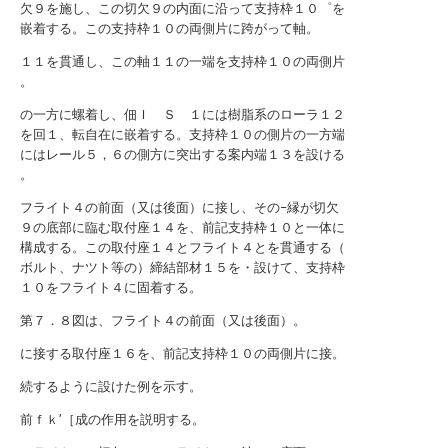
欠９を施し、この切欠９の内面に沿って支持枠１０゜を
嵌着する。この支持枠１０の両側片に跨がって軸。
１１を貫通し、この軸１１の一端を支持枠１０の両側片
。
の一方に螺着し、佃Ｉ Ｓ １には樹脂系のローラ１２
を回１、転自在に嵌着する。支持枠１０の側片の一方端
にはレール５，６の側方に突出する案内端１３を設ける
。
フライト４の前面（又は後面）に接し、その−縁が切欠
９の底部に臨む取付座１４を、前記支持枠１０と一体に
構成する。この取付座１４とフライト４とを貫通する（
ボルト、ナツト等の）締結部材１５を・設けて、支持枠
１０をフライト４に固着する。
第７．８図は、フライト４の前面（又は後面）。
に接する取付座１６を、前記支持枠１０の両側片に接。
続するように設けた例を示す。
前ｆｋ’［成の作用を説明する。