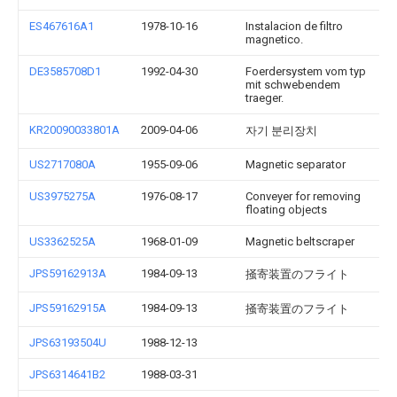
ES467616A1
1978-10-16
Instalacion de filtro
magnetico.
DE3585708D1
1992-04-30
Foerdersystem vom typ
mit schwebendem
traeger.
KR20090033801A
2009-04-06
자기 분리장치
US2717080A
1955-09-06
Magnetic separator
US3975275A
1976-08-17
Conveyer for removing
floating objects
US3362525A
1968-01-09
Magnetic beltscraper
JPS59162913A
1984-09-13
掻寄装置のフライト
JPS59162915A
1984-09-13
掻寄装置のフライト
JPS63193504U
1988-12-13
JPS6314641B2
1988-03-31