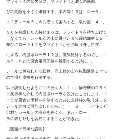
フライト４の切欠９に、フライト４と池１の底面。
どの間隙を小さく維持する。案内端１６は、ローラ。
１２ヲレール５，６に沿って案内する。取付座１４．。
１６を突設した支持枠１０は、フライト４を持ち上げ１
゜なくても、レール乙の上に乗せたま＼締結部材１５゜
並びにローラ１２をフライト４からの取り外し自在。
にする。樹脂系ローラ１２は、電気絶縁するのでし、−
ル５，６との腐食電流回路を解消すると共に、。
レールに付着した沈殿物、浮上物の上を転勤通過５ する
ので滑り摩擦を解消する。
以上説明したようにこの発明＆、ｌ：、掻寄機のフライ
ト支持枠な介して樹脂糸ローラを設けたことにより、ロ
ーラが腐食と摩耗を抑制すると共に支持枠の取り外しを
レール方向に可能にしたから、）・ ６ ・ ライト走行
部材とレールとの寿命を長くシ、また・ロー
ラの取り外しを容易にすることができた。 ・
【図面の簡単な説明】