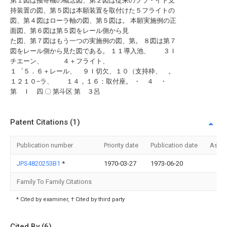
第１図は掻寄機の概念図、第２図は従来のフラ・イト支
持装置の図、第５図は本願装置を取付けた５フライトの
図、第４図はローラ軸の図、第５図は。 本願実施例の正
面図、第６図は第５図をレール側から見
た図、第７図はもう一つの実施例の図、第。 ８図は第７
図をレール側から見た図である。 １１導入池、 ３Ｉ
チエーン、 ４＋フライト、
１゜５．６＋レール、 ９Ｉ切欠、１０（支持枠、 。
１２１０−ラ、 １４，１６：取付座。 ・ ４ ・
第 Ｉ 四 〇 第斗区 第 ３呂
Patent Citations (1)
Publication number
Priority date
Publication date
Assi
JPS4820253B1
*
1970-03-27
1973-06-20
Family To Family Citations
* Cited by examiner, † Cited by third party
Cited By (6)