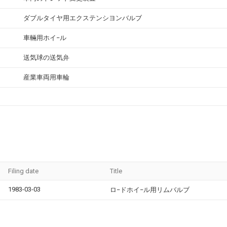
ダブルタイヤ用エクステンシヨンバルブ
車輛用ホイ−ル
送気球の送気弁
産業車両用車輪
Filing date
Title
1983-03-03
ロ−ドホイ−ル用リムバルブ