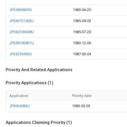
JPS5890805U
1983-06-20
JPS60131402U
1985-09-03
JPS60106608U
1985-07-20
JPS58182801U
1983-12-06
JPS6236902U
1987-03-04
Priority And Related Applications
Priority Applications (1)
Application
Priority date
JP3064083U
1983-03-03
Applications Claiming Priority (1)