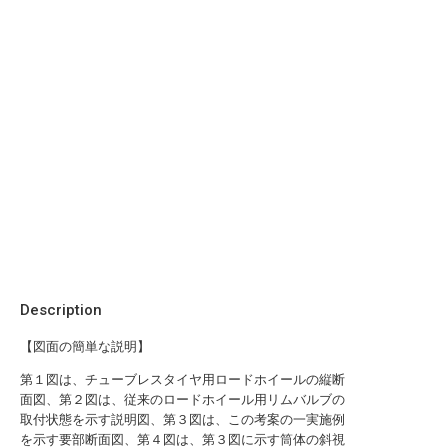
Description
【図面の簡単な説明】
第１図は、チューブレスタイヤ用ロードホイールの縦断
面図、第２図は、従来のロードホイール用リムバルブの
取付状態を示す説明図、第３図は、この考案の一実施例
を示す要部断面図、第４図は、第３図に示す筒体の斜視