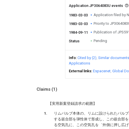
Application JP3064083U events
Application filed by 
1983-03-03
Priority to JP306408
1983-03-03
Publication of JPS5
1984-09-11
Pending
Status
Info
Cited by (2)
Similar document
Applications
External links
Espacenet
Global Do
Claims
(1)
【実用新案登録請求の範囲】
リムバルブ本体の、リムに設けられたバルブ
する嵌合部を弾性体で形成し、この嵌合部を
る空気孔に、この空気孔を゛外側に押し広げ