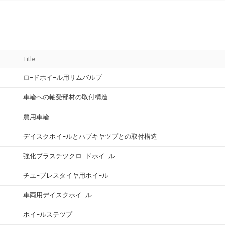
Title
ロ−ドホイ−ル用リムバルブ
車輪への軸受部材の取付構造
農用車輪
デイスクホイ−ルとハブキヤツプとの取付構造
強化プラスチツクロ−ドホイ−ル
チユ−ブレスタイヤ用ホイ−ル
車両用デイスクホイ−ル
ホイ−ルステツプ