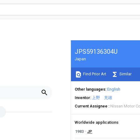
JPS59136304U
Japan
Find Prior Art
Similar
Other languages
English
Inventor
上野 充雄
Current Assignee
Nissan Motor Co
Worldwide applications
1983
JP