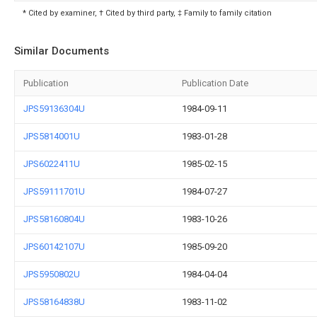
* Cited by examiner, † Cited by third party, ‡ Family to family citation
Similar Documents
Publication
Publication Date
JPS59136304U
1984-09-11
JPS5814001U
1983-01-28
JPS6022411U
1985-02-15
JPS59111701U
1984-07-27
JPS58160804U
1983-10-26
JPS60142107U
1985-09-20
JPS5950802U
1984-04-04
JPS58164838U
1983-11-02