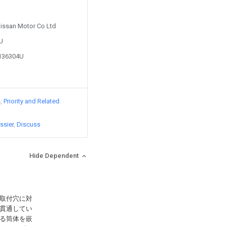
Nissan Motor Co Ltd
3U
9136304U
s
Priority and Related
ssier
Discuss
Hide Dependent
取付穴に対
貫通してい
る筒体を嵌