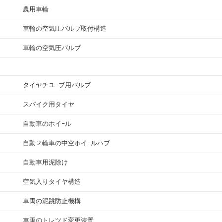
農用車輪
車輪の空気圧バルブ取付構造
車輪の空気圧バルブ
タイヤチユ−ブ用バルブ
スパイク用タイヤ
自動車のホイ−ル
自動２輪車の中空ホイ−ルハブ
自動車用泥除け
空気入りタイヤ構造
車両の泥跳防止機構
車両のトレツド変更装置