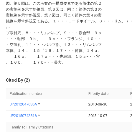
図、第５図は、この考案の一構成要素である筒体の第２
の実施例を示す斜視図、第６図は、同じく筒体の第３の
実施例を示す斜視図、第７図は、同じく筒体の第４の実
施例を示す斜視図である。 １・・・ロードホイール、３・・・リム、７
ル
ブ取付穴、８・・・リムバルブ、９・・・嵌合部、９ａ
・・・軸部、９ｂ、 ９ｃ・・・フランジ、１０・・
・空気孔、１１・・・バルブ部、１３・・・リムバルブ
本体、１４． １５゜１６．１７・・・筒体、１４ａ、
１６ａ、 １７ａ・・・先細部、１５ａ−・・穴
、１６ｂ、 １７ｂ−・・長大。
Cited By (2)
Publication number
Priority date
P
JP2012047686A
*
2010-08-30
JP2015074281A
*
2013-10-07
Family To Family Citations