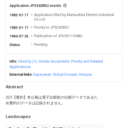
Application JP524283U events
Application filed by Matsushita Electric Industrial
1983-01-17
Co Ltd
Priority to JP524283U
1983-01-17
Publication of JPS59111048U
1984-07-26
Pending
Status
Info
Cited by (1)
Similar documents
Priority and Related
Applications
External links
Espacenet
Global Dossier
Discuss
Abstract
(57)【要約】本公報は電子出願前の出願データであるた
め要約のデータは記録されません。
Landscapes