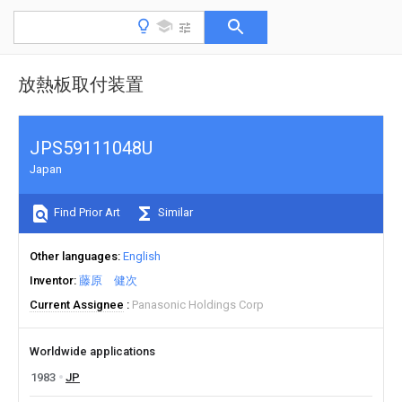
放熱板取付装置
JPS59111048U
Japan
Find Prior Art
Similar
Other languages
English
Inventor
藤原 健次
Current Assignee
Panasonic Holdings Corp
Worldwide applications
1983
JP