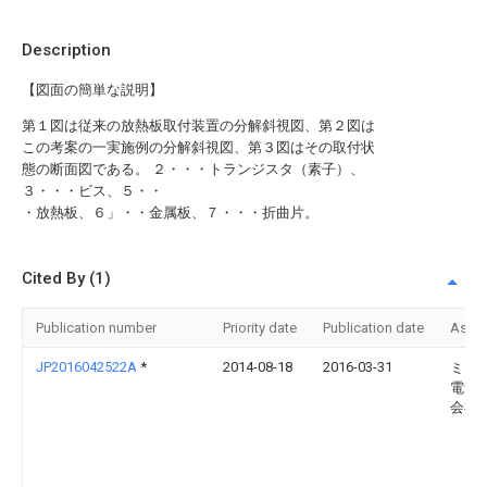
Description
【図面の簡単な説明】
第１図は従来の放熱板取付装置の分解斜視図、第２図は
この考案の一実施例の分解斜視図、第３図はその取付状
態の断面図である。 ２・・・トランジスタ（素子）、
３・・・ビス、５・・
・放熱板、６」・・金属板、７・・・折曲片。
Cited By (1)
Publication number
Priority date
Publication date
Assi
JP2016042522A
*
2014-08-18
2016-03-31
ミク
電気
会社