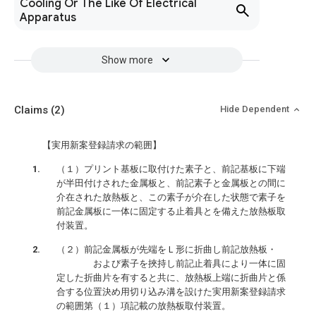
Cooling Or The Like Of Electrical
Apparatus
Show more
Claims
(2)
Hide Dependent
【実用新案登録請求の範囲】
（１）プリント基板に取付けた素子と、前記基板に下端
が半田付けされた金属板と、前記素子と金属板との間に
介在された放熱板と、この素子が介在した状態で素子を
前記金属板に一体に固定する止着具とを備えた放熱板取
付装置。
（２）前記金属板が先端をＬ形に折曲し前記放熱板・
および素子を挾持し前記止着具により一体に固
定した折曲片を有すると共に、放熱板上端に折曲片と係
合する位置決め用切り込み溝を設けた実用新案登録請求
の範囲第（１）項記載の放熱板取付装置。