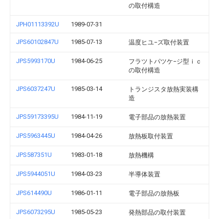
の取付構造
JPH01113392U
1989-07-31
JPS60102847U
1985-07-13
温度ヒユ−ズ取付装置
JPS5993170U
1984-06-25
フラツトパツケ−ジ型ｉｃ
の取付構造
JPS6037247U
1985-03-14
トランジスタ放熱実装構
造
JPS59173395U
1984-11-19
電子部品の放熱装置
JPS5963445U
1984-04-26
放熱板取付装置
JPS587351U
1983-01-18
放熱機構
JPS5944051U
1984-03-23
半導体装置
JPS614490U
1986-01-11
電子部品の放熱板
JPS6073295U
1985-05-23
発熱部品の取付装置