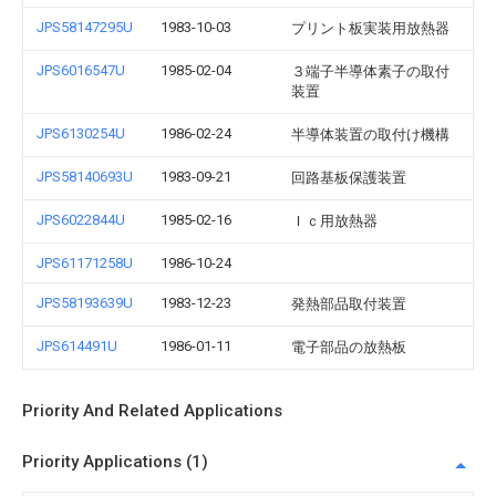
JPS58147295U
1983-10-03
プリント板実装用放熱器
JPS6016547U
1985-02-04
３端子半導体素子の取付
装置
JPS6130254U
1986-02-24
半導体装置の取付け機構
JPS58140693U
1983-09-21
回路基板保護装置
JPS6022844U
1985-02-16
Ｉｃ用放熱器
JPS61171258U
1986-10-24
JPS58193639U
1983-12-23
発熱部品取付装置
JPS614491U
1986-01-11
電子部品の放熱板
Priority And Related Applications
Priority Applications (1)