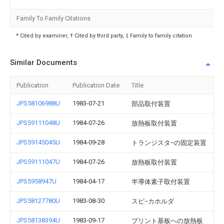
Family To Family Citations
* Cited by examiner, † Cited by third party, ‡ Family to family citation
Similar Documents
Publication
Publication Date
Title
JPS58106988U
1983-07-21
部品取付装置
JPS59111048U
1984-07-26
放熱板取付装置
JPS59145045U
1984-09-28
トランジスタ−の固定装置
JPS59111047U
1984-07-26
放熱板取付装置
JPS5958947U
1984-04-17
半導体素子取付装置
JPS58127780U
1983-08-30
スピ−カホルダ
JPS58138394U
1983-09-17
プリント基板への放熱板