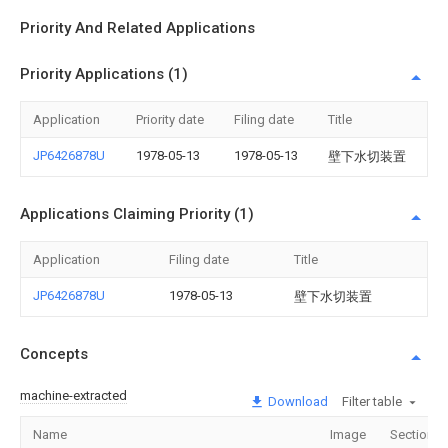
Priority And Related Applications
Priority Applications (1)
Application
Priority date
Filing date
Title
JP6426878U
1978-05-13
1978-05-13
壁下水切装置
Applications Claiming Priority (1)
Application
Filing date
Title
JP6426878U
1978-05-13
壁下水切装置
Concepts
machine-extracted
Download
Filter table
Name
Image
Sections