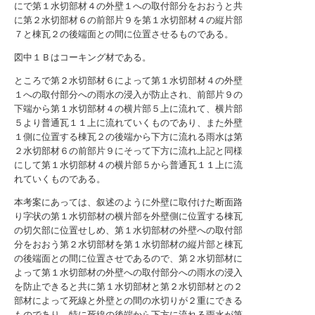
にで第１水切部材４の外壁１への取付部分をおおうと共
に第２水切部材６の前部片９を第１水切部材４の縦片部
７と棟瓦２の後端面との間に位置させるものである。
図中１Ｂはコーキング材である。
ところで第２水切部材６によって第１水切部材４の外壁
１への取付部分への雨水の浸入が防止され、前部片９の
下端から第１水切部材４の横片部５上に流れて、横片部
５より普通瓦１１上に流れていくものであり、また外壁
１側に位置する棟瓦２の後端から下方に流れる雨水は第
２水切部材６の前部片９にそって下方に流れ上記と同様
にして第１水切部材４の横片部５から普通瓦１１上に流
れていくものである。
本考案にあっては、叙述のように外壁に取付けた断面路
り字状の第１水切部材の横片部を外壁側に位置する棟瓦
の切欠部に位置せしめ、第１水切部材の外壁への取付部
分をおおう第２水切部材を第１水切部材の縦片部と棟瓦
の後端面との間に位置させであるので、第２水切部材に
よって第１水切部材の外壁への取付部分への雨水の浸入
を防止できると共に第１水切部材と第２水切部材との２
部材によって死線と外壁との間の水切りが２重にできる
ものであり、特に死線の後端から下方に流れる雨水が第