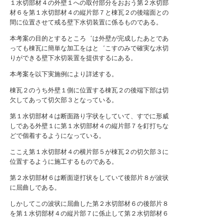
１水切部材４の外壁１への取付部分をおおう第２水切部
材６を第１水切部材４の縦片部７と棟瓦２の後端面との
間に位置させて戒る壁下水切装置に係るものである。
本考案の目的とするところ゛は外壁が完成したあとであ
っても棟瓦に簡単な加工をはと゛こすのみで確実な水切
りができる壁下水切装置を提供するにある。
本考案を以下実施例により詳述する。
棟瓦２のうち外壁１側に位置する棟瓦２の後端下部は切
欠してあって切欠部３となっている。
第１水切部材４は断面路り字状をしていて、すでに形威
しである外壁１に第１水切部材４の縦片部７を釘打ちな
どで個着するようになっている。
ここえ第１水切部材４の横片部５が棟瓦２の切欠部３に
位置するように施工するものである。
第２水切部材６は断面逆打状をしていて後部片８が波状
に屈曲しである。
しかしてこの波状に屈曲した第２水切部材６の後部片８
を第１水切部材４の縦片部７に係止して第２水切部材６