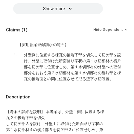
Show more
Claims
(1)
Hide Dependent
【実用新案登録請求の範囲】
外壁側に位置する棟瓦の後端下部を切欠して切欠部を設
け、外壁に取付けた断面路り字状の第１水切部材の横片
部を切欠部に位置せしめ、第１水切部材の外壁への取付
部分をおおう第２水切部材を第１水切部材の縦片部と棟
瓦の後端面との間に位置させて戒る壁下水切装置。
Description
【考案の詳細な説明】 本考案は、外壁１側に位置する棟
瓦２の後端下部を切欠
して切欠部３を設け、外壁１に取付けた断面路り字状の
第１水切部材４の横片部５を切欠部３に位置せしめ、第