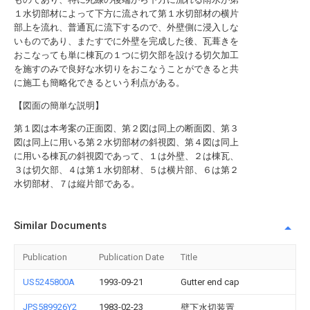
１水切部材によって下方に流されて第１水切部材の横片
部上を流れ、普通瓦に流下するので、外壁側に浸入しな
いものであり、またすでに外壁を完成した後、瓦葺きを
おこなっても単に棟瓦の１つに切欠部を設ける切欠加工
を施すのみで良好な水切りをおこなうことができると共
に施工も簡略化できるという利点がある。
【図面の簡単な説明】
第１図は本考案の正面図、第２図は同上の断面図、第３
図は同上に用いる第２水切部材の斜視図、第４図は同上
に用いる棟瓦の斜視図であって、１は外壁、２は棟瓦、
３は切欠部、４は第１水切部材、５は横片部、６は第２
水切部材、７は縦片部である。
Similar Documents
Publication
Publication Date
Title
US5245800A
1993-09-21
Gutter end cap
JPS589926Y2
1983-02-23
壁下水切装置