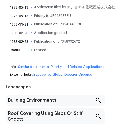
Application filed by ナショナル住宅産業株式会社
1978-05-13
Priority to JP6426878U
1978-05-13
Publication of JPS54166113U
1979-11-21
Application granted
1983-02-23
Publication of JPS589926Y2
1983-02-23
Expired
Status
Info
Similar documents
Priority and Related Applications
External links
Espacenet
Global Dossier
Discuss
Landscapes
Building Environments
Roof Covering Using Slabs Or Stiff
Sheets