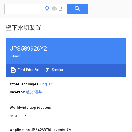
壁下水切装置
JPS589926Y2
Japan
Find Prior Art
Similar
Other languages
English
Inventor
敏光 酒井
Worldwide applications
1978
JP
Application JP6426878U events