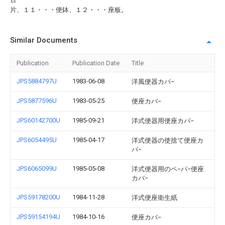
片、１１・・・便鉢、１２・・・座板。
Similar Documents
Publication
Publication Date
Title
JPS5884797U
1983-06-08
洋風便器カバ−
JPS5877596U
1983-05-25
便座カバ−
JPS60142700U
1985-09-21
洋式便器用便座カバ−
JPS6054495U
1985-04-17
洋式便器の使捨て便座カ
バ−
JPS6065099U
1985-05-08
洋式便器用のペ−パ−便座
カバ−
JPS59178200U
1984-11-28
洋式便座衛生紙
JPS59154194U
1984-10-16
便座カバ−