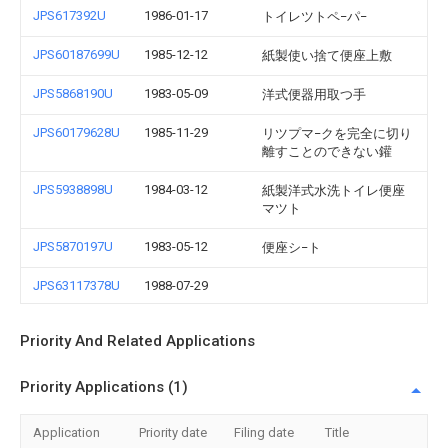
JPS617392U
1986-01-17
トイレツトペ−パ−
JPS60187699U
1985-12-12
紙製使い捨て便座上敷
JPS5868190U
1983-05-09
洋式便器用取つ手
JPS60179628U
1985-11-29
リツプマ−クを完全に切り
離すことのできない鑵
JPS5938898U
1984-03-12
紙製洋式水洗トイレ便座
マツト
JPS5870197U
1983-05-12
便座シ−ト
JPS63117378U
1988-07-29
Priority And Related Applications
Priority Applications (1)
Application
Priority date
Filing date
Title