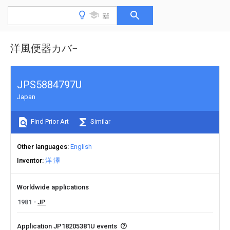
洋風便器カバ−
JPS5884797U
Japan
Find Prior Art
Similar
Other languages
English
Inventor
洋 澤
Worldwide applications
1981
JP
Application JP18205381U events