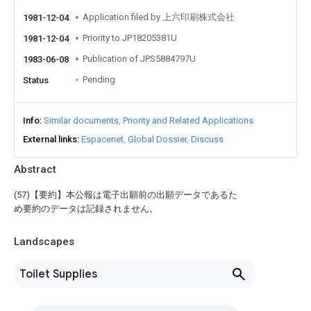
Application filed by 上六印刷株式会社
1981-12-04
Priority to JP18205381U
1981-12-04
Publication of JPS5884797U
1983-06-08
Pending
Status
Info
Similar documents
Priority and Related Applications
External links
Espacenet
Global Dossier
Discuss
Abstract
(57)【要約】本公報は電子出願前の出願データであるた
め要約のデータは記録されません。
Landscapes
Toilet Supplies