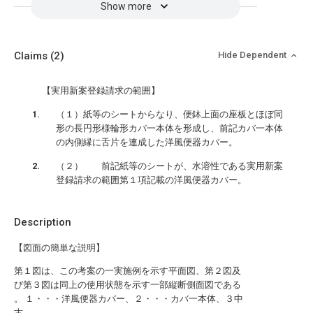
Show more
Claims
(2)
Hide Dependent
【実用新案登録請求の範囲】
（１）紙等のシートからなり、便鉢上面の座板とほぼ同
形の長円形様輪形カバ一本体を形成し、前記カバ一本体
の内側縁に舌片を連成した洋風便器カバー。
（２） 前記紙等のシートが、水溶性である実用新案
登録請求の範囲第１項記載の洋風便器カバー。
Description
【図面の簡単な説明】
第１図は、この考案の一実施例を示す平面図、第２図及
び第３図は同上の使用状態を示す一部縦断側面図である
。 １・・・洋風便器カバー、２・・・カバ一本体、３中
古