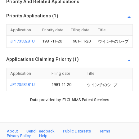
Priority And Related Applications
Priority Applications (1)
Application
Priority date
Filing date
Title
JP17358281U
1981-11-20
1981-11-20
ウインチのシ−ブ
Applications Claiming Priority (1)
Application
Filing date
Title
JP17358281U
1981-11-20
ウインチのシ−ブ
Data provided by IFI CLAIMS Patent Services
About
Send Feedback
Public Datasets
Terms
Privacy Policy
Help