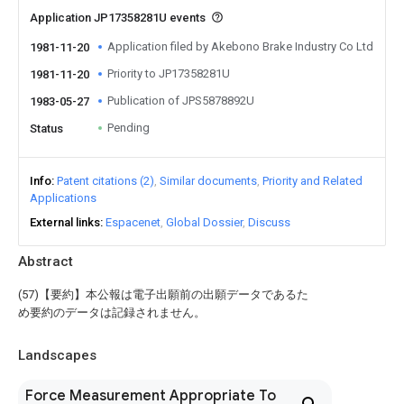
Application JP17358281U events
Application filed by Akebono Brake Industry Co Ltd
1981-11-20
Priority to JP17358281U
1981-11-20
Publication of JPS5878892U
1983-05-27
Pending
Status
Info
Patent citations (2)
Similar documents
Priority and Related
Applications
External links
Espacenet
Global Dossier
Discuss
Abstract
(57)【要約】本公報は電子出願前の出願データであるた
め要約のデータは記録されません。
Landscapes
Force Measurement Appropriate To