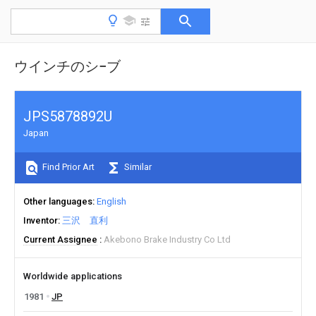
ウインチのシ−ブ
JPS5878892U
Japan
Find Prior Art
Similar
Other languages
English
Inventor
三沢 直利
Current Assignee
Akebono Brake Industry Co Ltd
Worldwide applications
1981
JP