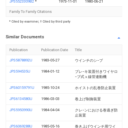
JPS5523309B2
*
1973-11-01
1980-06-21
Family To Family Citations
* Cited by examiner, † Cited by third party
Similar Documents
Publication
Publication Date
Title
JPS5878892U
1983-05-27
ウインチのシ−ブ
JPS594535U
1984-01-12
ブレ−キ装置付きワイヤロ
−プ式ｘ線管連動機
JPS60159791U
1985-10-24
ホイストの乱巻防止装置
JPS6134580U
1986-03-03
巻上げ制御装置
JPS5950990U
1984-04-04
クレ−ンにおける巻過ぎ防
止装置
JPS6069288U
1985-05-16
巻き上げウインチ用ワイ