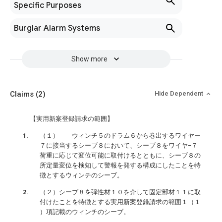
Specific Purposes
Burglar Alarm Systems
Show more
Claims
(2)
Hide Dependent
【実用新案登録請求の範囲】
（１） ウィンチ５のドラム６から巻出するワイヤー
７に接当するシーブ８において、シーブ８をワイヤ−７
荷重に応じて変位可能に取付けるとともに、シーブ８の
所定量変位を検知して警報を発する構成にしたことを特
徴とするウィンチのシーブ。
（２）シーブ８を弾性材１０を介して固定部材１１に取
付けたことを特徴とする実用新案登録請求の範囲１（１
）項記載のウィンチのシーブ。