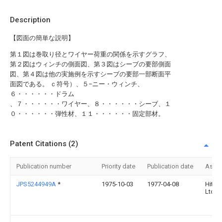
Description
【図面の簡単な説明】
第１図は巻取り径とワイヤー荷重の関係を示すグラフ、
第２図はウィンチの側面図、第３図はシーブの要部側面
図、第４図は他の実施例を示すシーブの要部一部断面平
面図である。 ｃ符号）、５−ニー・ウィンチ、
６・・・・・・ドラム
、７・・・・・・ワイヤー、８・・・・・・シーブ、１
０・・・・・・弾性材、１１・・・・・・固定部材。
Patent Citations (2)
Publication number
Priority date
Publication date
Assi
JPS5244949A
*
1975-10-03
1977-04-08
Hitac
Ltd