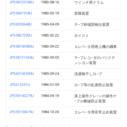
JPS58120186U
1983-08-16
ウインチ用ドラム
JPS5841918U
1983-03-19
昇降装置
JPS6050648U
1985-04-09
テ−プ終端部検出装置
JPS5827290U
1983-02-22
ホイスト
JPS58140980U
1983-09-22
エレベ−タ用巻上機の綱車
JPS58131454U
1983-09-05
テ−プレコ−ダのバツクテ
ンシヨン装置
JPS60143590U
1985-09-24
洗濯物干しロ−プ
JPS612391U
1986-01-09
ロ−プ等の乱巻防止装置
JPS59140279U
1984-09-19
床上操作クレ−ンの操作ケ
−ブル断線防止装置
JPS59159675U
1984-10-26
エレベ−タ用非常止め装置