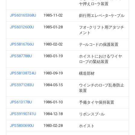
ヤ押えロ−ラ装置
JPS60165368U
1985-11-02
斜行用エレベ−タ−ケ−ブル
JPS6012600U
1985-01-28
フオ−クリフト用アタツチ
メント
JPS5816766U
1983-02-02
テ−ルコ−ドの保護装置
JPS587788U
1983-01-19
ホイストにおけるワイヤ
ロ−プの緊結装置
JPS58138724U
1983-09-19
構造部材
JPS5971283U
1984-05-15
ウインチのロ−プ乱巻防止
装置
JPS613178U
1986-01-10
予備タイヤ保持装置
JPS59190741U
1984-12-18
リボンスプ−ル
JPS5830690U
1983-02-28
ホイスト