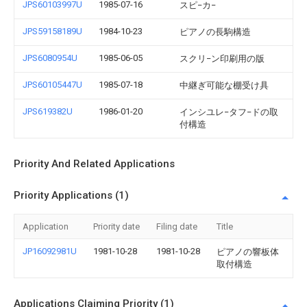
JPS60103997U
1985-07-16
スピ−カ−
JPS59158189U
1984-10-23
ピアノの長駒構造
JPS6080954U
1985-06-05
スクリ−ン印刷用の版
JPS60105447U
1985-07-18
中継ぎ可能な棚受け具
JPS619382U
1986-01-20
インシユレ−タフ−ドの取
付構造
Priority And Related Applications
Priority Applications (1)
Application
Priority date
Filing date
Title
JP16092981U
1981-10-28
1981-10-28
ピアノの響板体
取付構造
Applications Claiming Priority (1)