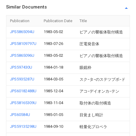
Similar Documents
Publication
Publication Date
Title
JPS5865094U
1983-05-02
ピアノの響板体取付構造
JPS58109797U
1983-07-26
圧電発音体
JPS5865096U
1983-05-02
ピアノの響板体取付構造
JPS597430U
1984-01-18
眼鏡枠
JPS5935287U
1984-03-05
スク−タ−のステツプボ−ド
JPS60182488U
1985-12-04
アコ−デイオンカ−テン
JPS58165309U
1983-11-04
取付体の取付構造
JPS60584U
1985-01-05
目覚まし時計
JPS59135298U
1984-09-10
軽量化プロペラ