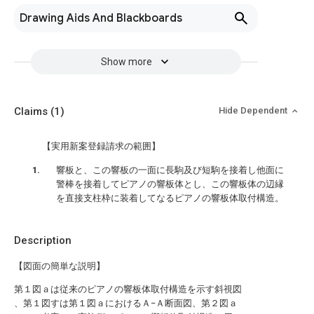
Drawing Aids And Blackboards
Show more
Claims
(1)
Hide Dependent
【実用新案登録請求の範囲】
響板と、この響板の一面に長駒及び短駒を接着し他面に
警棒を接着してピアノの響板体とし、この響板体の辺縁
を直接支柱枠に装着してなるピアノの響板体取付構造。
Description
【図面の簡単な説明】
第１図ａは従来のピアノの響板体取付構造を示す斜視図
、第１図すは第１図ａにおけるＡ−Ａ断面図、第２図ａ