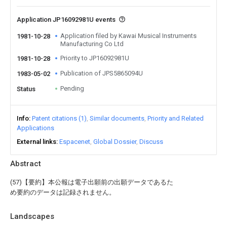
Application JP16092981U events
Application filed by Kawai Musical Instruments
1981-10-28
Manufacturing Co Ltd
Priority to JP16092981U
1981-10-28
Publication of JPS5865094U
1983-05-02
Pending
Status
Info
Patent citations (1)
Similar documents
Priority and Related
Applications
External links
Espacenet
Global Dossier
Discuss
Abstract
(57)【要約】本公報は電子出願前の出願データであるた
め要約のデータは記録されません。
Landscapes