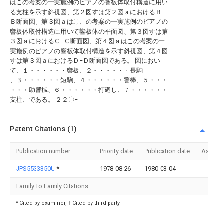
はこの考案の一実施例のピアノの響板体取付構造に用い
る支柱を示す斜視図、第２図すは第２図ａにおけるＢ−
Ｂ断面図、第３図ａはこ、の考案の一実施例のピアノの
響板体取付構造に用いて響板体の平面図、第３図すは第
３図ａにおけるＣ−Ｃ断面図、第４図ａはこの考案の一
実施例のピアノの響板体取付構造を示す斜視図、第４図
すは第３図ａにおけるＤ−Ｄ断面図である。 図におい
て、１・・・・・・響板、２・・・・・・長駒
、３・・・・・・短駒、４・・・・・・警棒、５・・・
・・・助響桟、６・・・・・・打廻し、７・・・・・・
支柱、である。 ２２〇−
Patent Citations (1)
Publication number
Priority date
Publication date
Assi
JPS5533350U
*
1978-08-26
1980-03-04
Family To Family Citations
* Cited by examiner, † Cited by third party