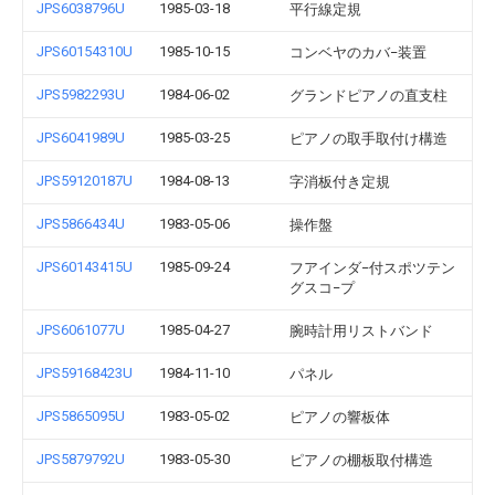
JPS6038796U
1985-03-18
平行線定規
JPS60154310U
1985-10-15
コンベヤのカバ−装置
JPS5982293U
1984-06-02
グランドピアノの直支柱
JPS6041989U
1985-03-25
ピアノの取手取付け構造
JPS59120187U
1984-08-13
字消板付き定規
JPS5866434U
1983-05-06
操作盤
JPS60143415U
1985-09-24
フアインダ−付スポツテン
グスコ−プ
JPS6061077U
1985-04-27
腕時計用リストバンド
JPS59168423U
1984-11-10
パネル
JPS5865095U
1983-05-02
ピアノの響板体
JPS5879792U
1983-05-30
ピアノの棚板取付構造