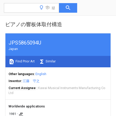
ピアノの響板体取付構造
JPS5865094U
Japan
Find Prior Art
Similar
Other languages
English
Inventor
江藤 守之
Current Assignee
Kawai Musical Instruments Manufacturing Co
Ltd
Worldwide applications
1981
JP