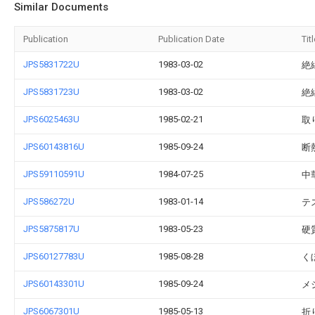
Similar Documents
Publication
Publication Date
Tit
JPS5831722U
1983-03-02
絶
JPS5831723U
1983-03-02
絶
JPS6025463U
1985-02-21
取
JPS60143816U
1985-09-24
断
JPS59110591U
1984-07-25
中
JPS586272U
1983-01-14
テ
JPS5875817U
1983-05-23
硬
JPS60127783U
1985-08-28
く
JPS60143301U
1985-09-24
メ
JPS6067301U
1985-05-13
折