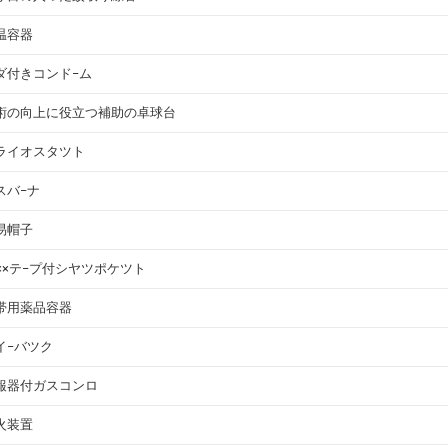
温容器
ダ付きコンド−ム
術の向上に役立つ補助の卓球台
ライオスタツト
スバ−ナ
易帽子
×××テ−プ付シヤツポケツト
帯用薬品容器
イ−バツク
報器付ガスコンロ
火装置