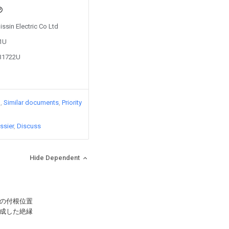
issin Electric Co Ltd
81U
831722U
)
Similar documents
Priority
ssier
Discuss
Hide Dependent
の付根位置
成した絶縁