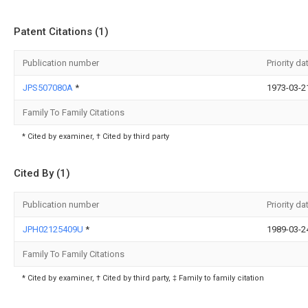
Patent Citations (1)
Publication number
Priority da
JPS507080A
*
1973-03-2
Family To Family Citations
* Cited by examiner, † Cited by third party
Cited By (1)
Publication number
Priority da
JPH02125409U
*
1989-03-2
Family To Family Citations
* Cited by examiner, † Cited by third party, ‡ Family to family citation