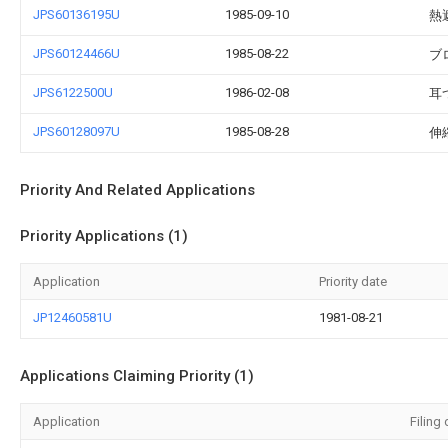
JPS60136195U
1985-09-10
熱
JPS60124466U
1985-08-22
ブ
JPS6122500U
1986-02-08
耳
JPS60128097U
1985-08-28
伸
Priority And Related Applications
Priority Applications (1)
Application
Priority date
JP12460581U
1981-08-21
Applications Claiming Priority (1)
Application
Filing