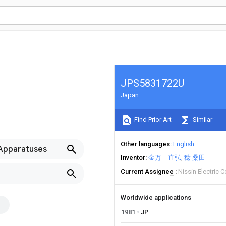
JPS5831722U
Japan
Find Prior Art
Similar
Other languages
English
 Apparatuses
Inventor
金万 直弘
稔 桑田
Current Assignee
Nissin Electric C
Worldwide applications
1981
JP