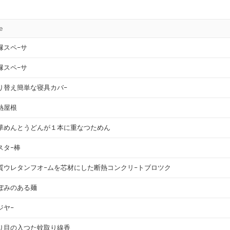
le
縁スペ−サ
縁スペ−サ
り替え簡単な寝具カバ−
熱屋根
華めんとうどんが１本に重なつためん
スタ−棒
質ウレタンフオ−ムを芯材にした断熱コンクリ−トブロツク
ぼみのある麺
ジヤ−
り目の入つた蚊取り線香