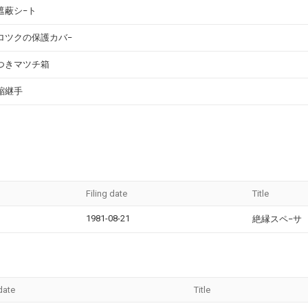
遮蔽シ−ト
ロツクの保護カバ−
つきマツチ箱
縮継手
Filing date
Title
1981-08-21
絶縁スペ−サ
 date
Title