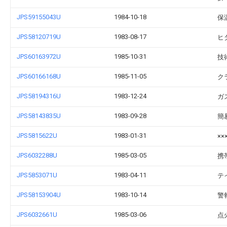
JPS59155043U
1984-10-18
保
JPS58120719U
1983-08-17
ヒ
JPS60163972U
1985-10-31
技
JPS60166168U
1985-11-05
ク
JPS58194316U
1983-12-24
ガ
JPS58143835U
1983-09-28
簡
JPS5815622U
1983-01-31
×
JPS6032288U
1985-03-05
携
JPS5853071U
1983-04-11
テ
JPS58153904U
1983-10-14
警
JPS6032661U
1985-03-06
点