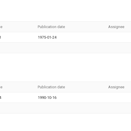
te
Publication date
Assignee
1
1975-01-24
te
Publication date
Assignee
4
1990-10-16