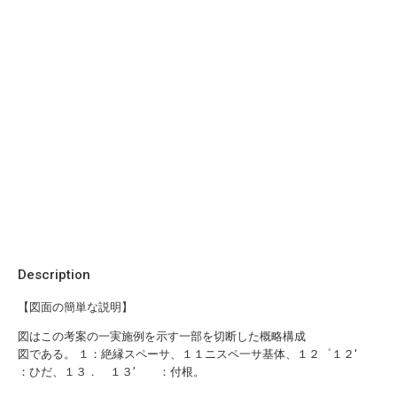
Description
【図面の簡単な説明】
図はこの考案の一実施例を示す一部を切断した概略構成
図である。 １：絶縁スペーサ、１１ニスペ一サ基体、１２゜１２′
：ひだ、１３． １３’ ：付根。