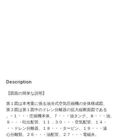
Description
【図面の簡単な説明】
第１図は本考案に係る油冷式空気圧縮機の全体構成図、
第２図は第１図中のドレン分離器の拡大縦断面図である
。− １・・・圧縮機本体、７・・・油タンク、８・・・油、
９・・・吐出配管、１１．３０・・・空気配管、１４・
・・ドレン分離器、１８・・・タービン、１９・・・遠
心分離類、２６・・・油配管、２７・・・電磁弁。