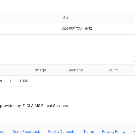
Title
油冷式空気圧縮機
Image
Sections
Count
ms
1
0.000
provided by IFI CLAIMS Patent Services
out
Send Feedback
Public Datasets
Terms
Privacy Policy