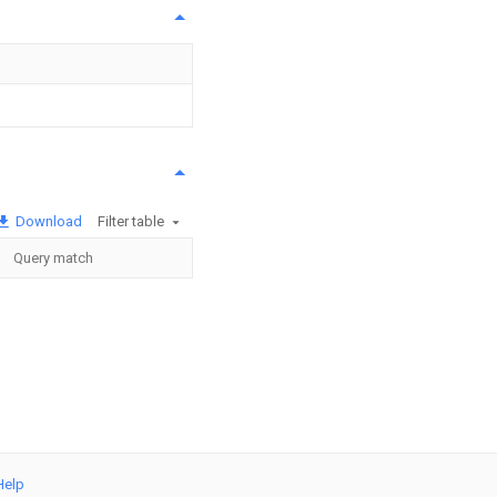
Download
Filter table
Query match
Help