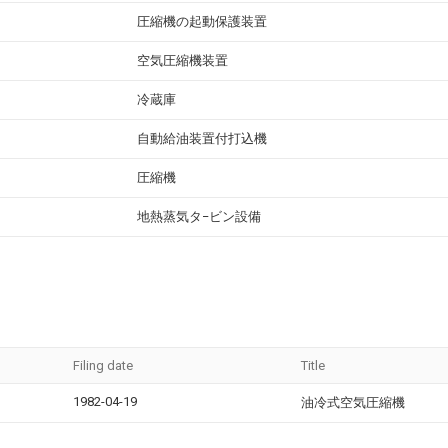
圧縮機の起動保護装置
空気圧縮機装置
冷蔵庫
自動給油装置付打込機
圧縮機
地熱蒸気タ−ビン設備
Filing date
Title
1982-04-19
油冷式空気圧縮機