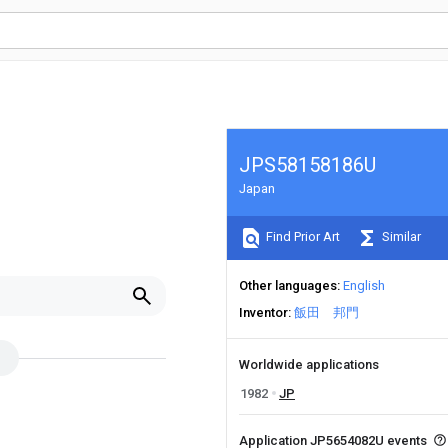
JPS58158186U
Japan
Find Prior Art
Similar
Other languages
English
Inventor
飯田 邦門
Worldwide applications
1982
JP
Application JP5654082U events