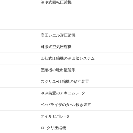
油冷式回転圧縮機
高圧シエル形圧縮機
可搬式空気圧縮機
回転式圧縮機の油回収システム
圧縮機の吐出配管系
スクリユ−圧縮機の給油装置
冷凍装置のアキユムレ−タ
ベ−パライザのタ−ル抜き装置
オイルセパレ−タ
ロ−タリ圧縮機