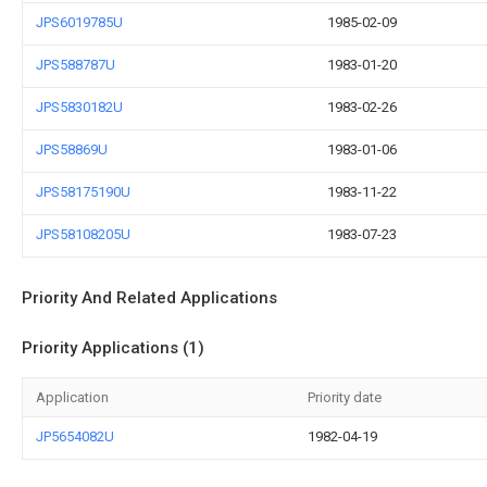
JPS6019785U
1985-02-09
JPS588787U
1983-01-20
JPS5830182U
1983-02-26
JPS58869U
1983-01-06
JPS58175190U
1983-11-22
JPS58108205U
1983-07-23
Priority And Related Applications
Priority Applications (1)
Application
Priority date
JP5654082U
1982-04-19