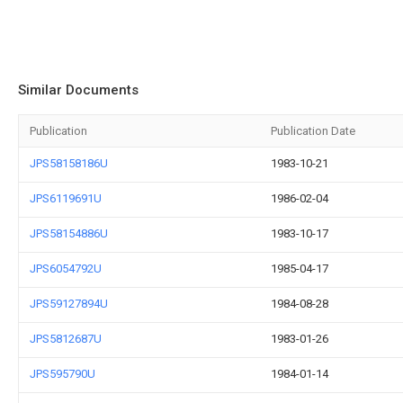
Similar Documents
Publication
Publication Date
JPS58158186U
1983-10-21
JPS6119691U
1986-02-04
JPS58154886U
1983-10-17
JPS6054792U
1985-04-17
JPS59127894U
1984-08-28
JPS5812687U
1983-01-26
JPS595790U
1984-01-14