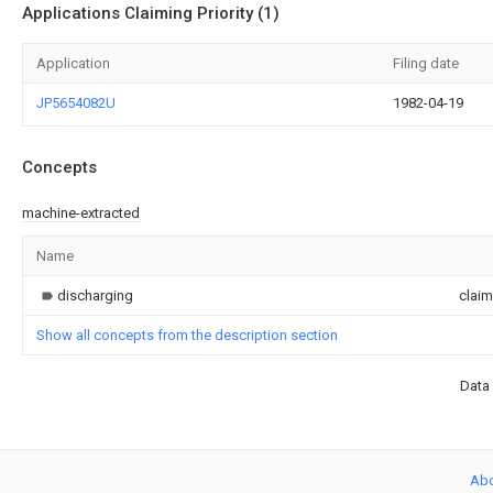
Applications Claiming Priority (1)
Application
Filing date
JP5654082U
1982-04-19
Concepts
machine-extracted
Name
discharging
clai
Show all concepts from the description section
Data 
Ab