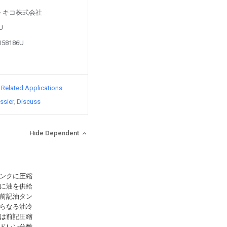
d by トキコ株式会社
2U
8158186U
d Related Applications
ssier
Discuss
Hide Dependent
ンクに圧縮
に油を供給
前記油タン
らなる油冷
は前記圧縮
ドレン分離