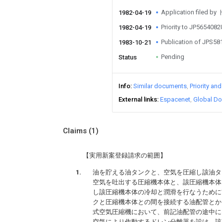
Application file
1982-04-19
Priority to JP565408
1982-04-19
Publication of JPS5
1983-10-21
Pending
Status
Info
Similar documents
Priority an
External links
Espacenet
Global Do
Claims
(1)
【実用新案登録請求の範囲】
油を貯える油タンクと、空気を圧縮し該油タ
空気を吐出する圧縮機本体と、該圧縮機本体
し該圧縮機本体の冷却と潤滑を行なうために
クと圧縮機本体との間を接続する油配管とか
式空気圧縮機において、前記油配管の途中に
空気により作動するドレン分離器を設け、該