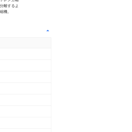
分離するよ
縮機。