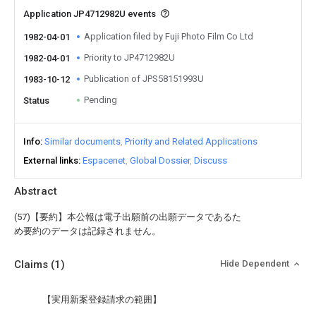
Application JP4712982U events
Application filed by Fuji Photo Film Co Ltd
1982-04-01
Priority to JP4712982U
1982-04-01
Publication of JPS58151993U
1983-10-12
Pending
Status
Info
Similar documents
Priority and Related Applications
External links
Espacenet
Global Dossier
Discuss
Abstract
(57)【要約】本公報は電子出願前の出願データであるた
め要約のデータは記録されません。
Claims
(1)
Hide Dependent
【実用新案登録請求の範囲】