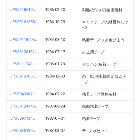
JPS6128519U
1986-02-20
剥離紙付き両面接着材
JPS59161558U
1984-10-29
Ｖｔｒテ−プの継目無しケ
−ス
JPS59118596U
1984-08-10
粘着テ−プつき画びよう
JPS59106162U
1984-07-17
封止用テ−プ
JPS6111743U
1986-01-23
セロハン粘着テ−プ
JPS59181057U
1984-12-03
のし紙用接着固定ゴムテ
−プ
JPS5943367U
1984-03-22
粘着テ−プ付包装材
JPS58124445U
1983-08-24
両面粘着テ−プ
JPS5897134U
1983-07-01
粘着テ−プ
JPS5835186U
1983-03-07
テ−プカセツト