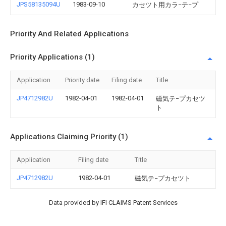
JPS58135094U
1983-09-10
カセツト用カラ−テ−プ
Priority And Related Applications
Priority Applications (1)
Application
Priority date
Filing date
Title
JP4712982U
1982-04-01
1982-04-01
磁気テ−プカセツ
ト
Applications Claiming Priority (1)
Application
Filing date
Title
JP4712982U
1982-04-01
磁気テ−プカセツト
Data provided by IFI CLAIMS Patent Services