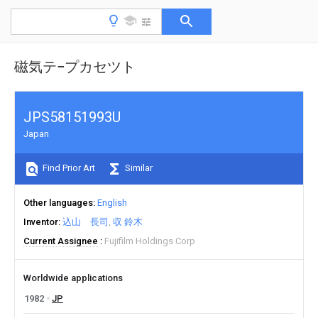
磁気テ−プカセツト
JPS58151993U
Japan
Find Prior Art
Similar
Other languages
English
Inventor
込山 長司
収 鈴木
Current Assignee
Fujifilm Holdings Corp
Worldwide applications
1982
JP