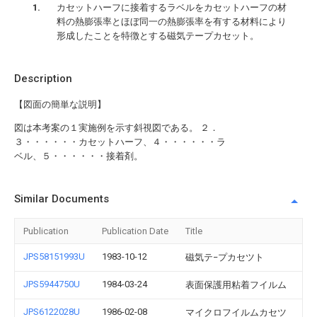
カセットハーフに接着するラベルをカセットハーフの材
料の熱膨張率とほぼ同一の熱膨張率を有する材料により
形成したことを特徴とする磁気テープカセット。
Description
【図面の簡単な説明】
図は本考案の１実施例を示す斜視図である。 ２．
３・・・・・・カセットハーフ、４・・・・・・ラ
ベル、５・・・・・・接着剤。
Similar Documents
Publication
Publication Date
Title
JPS58151993U
1983-10-12
磁気テ−プカセツト
JPS5944750U
1984-03-24
表面保護用粘着フイルム
JPS6122028U
1986-02-08
マイクロフイルムカセツ