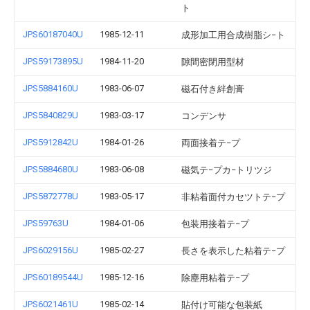
ト
JPS60187040U
1985-12-11
成形加工用合成樹脂シ−ト
JPS59173895U
1984-11-20
隙間密閉用型材
JPS5884160U
1983-06-07
磁石付き絆創膏
JPS5840829U
1983-03-17
コンデンサ
JPS5912842U
1984-01-26
両面接着テ−プ
JPS5884680U
1983-06-08
磁気テ−プカ−トリツジ
JPS5872778U
1983-05-17
非粘着面付カセツトテ−プ
JPS59763U
1984-01-06
包装用接着テ−プ
JPS6029156U
1985-02-27
長さを表示した粘着テ−プ
JPS60189544U
1985-12-16
除塵用粘着テ−プ
JPS6021461U
1985-02-14
貼付け可能な包装紙