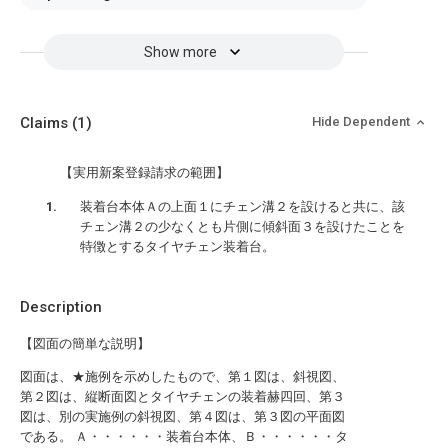
Show more
Claims
(1)
Hide Dependent
【実用新案登録請求の範囲】
装着台本体Ａの上面１にチェン溝２を設けると共に、該
チェン溝２の少なくとも片側に傾斜面３を設けたことを
特徴とするタイヤチェン装着台。
Description
【図面の簡単な説明】
図面は、★施例を示めしたもので、第１図は、斜視図、
第２図は、縦断面図とタイヤチェンの装着赫四回、第３
図は、別の実施例の斜視図、第４図は、第３図の平面図
である。 Ａ・・・・・・装着台本体、Ｂ・・・・・・タ