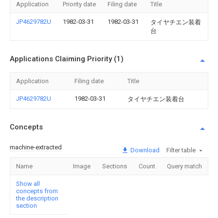
Application
Priority date
Filing date
Title
JP4629782U
1982-03-31
1982-03-31
タイヤチエン装着
台
Applications Claiming Priority (1)
Application
Filing date
Title
JP4629782U
1982-03-31
タイヤチエン装着台
Concepts
machine-extracted
Download
Filter table
Name
Image
Sections
Count
Query match
Show all
concepts from
the description
section