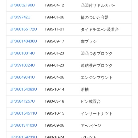
JPS6052190U
1985-04-12
凸凹付サドルカバ−
JPS59742U
1984-01-06
輪のついた容器
JPS60165172U
1985-11-01
タイヤチエ−ン装着台
JPS60140430U
1985-09-17
歯ブラシ
JPS6010014U
1985-01-23
凹凸つきブロツク
JPS5910324U
1984-01-23
連結護岸ブロツク
JPS6049341U
1985-04-06
エンジンマウント
JPS60154083U
1985-10-14
浴槽
JPS5841267U
1983-03-18
ビン載置台
JPS60154611U
1985-10-15
インサートナツト
JPS60134103U
1985-09-06
ア−ルゲ−ジ
JPS58159233U
1983-10-24
パレツト