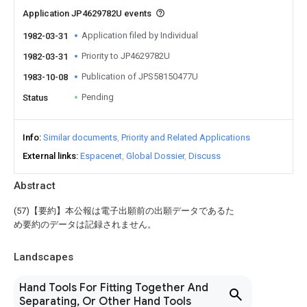
Application JP4629782U events
Application filed by Individual
1982-03-31
Priority to JP4629782U
1982-03-31
Publication of JPS58150477U
1983-10-08
Pending
Status
Info
Similar documents
Priority and Related Applications
External links
Espacenet
Global Dossier
Discuss
Abstract
(57)【要約】本公報は電子出願前の出願データであるた
め要約のデータは記録されません。
Landscapes
Hand Tools For Fitting Together And
Separating, Or Other Hand Tools