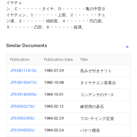
イヤチェ
ン、Ｃ・・・・・・タイヤ、Ｄ・・・・・・亀の中型タ
イヤチェン、１・・・・・・上面、２・・・・・・チェ
ン溝、３・・・・・・傾斜面、４・・・・・・凹凸面、
５・・・・・・凸部、６・・・・・・縦溝。
Similar Documents
Publication
Publication Date
Title
JPS58111415U
1983-07-29
長みぞ付きナツト
JPS58150477U
1983-10-08
タイヤチエン装着台
JPS59146939U
1984-10-01
コンデンサのケ−ス
JPS6020275U
1985-02-12
練習用の碁石
JPS5932495U
1984-02-29
フロ−テイング定規
JPS5945052U
1984-03-24
バケツ構造