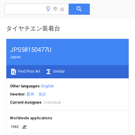
タイヤチエン装着台
JPS58150477U
Japan
Find Prior Art
Similar
Other languages
English
Inventor
新井 克次
Current Assignee
Individual
Worldwide applications
1982
JP