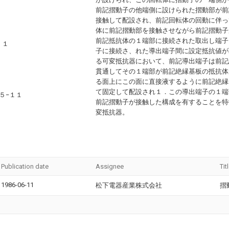
前記摺動子の他端側に設けられた摺動部が前
接触して配設され、前記回転体の回動に伴っ
体に前記摺動部を接触させながら前記摺動子
前記抵抗体の１端部に接続された取出し端子
、１
子に接続さ、れた導出端子間に設定抵抗値が
る可変抵抗器において、前記導出端子は前記
貫通してその１端部が前記絶縁基板の抵抗体
る面上にこの面に直接液するように前記絶縁
て固定して配設され１．この導出端子の１端
５−１１
前記摺動子が接触した構成を有することを特
変抵抗器。
Publication date
Assignee
Tit
1986-06-11
松下電器産業株式会社
摺