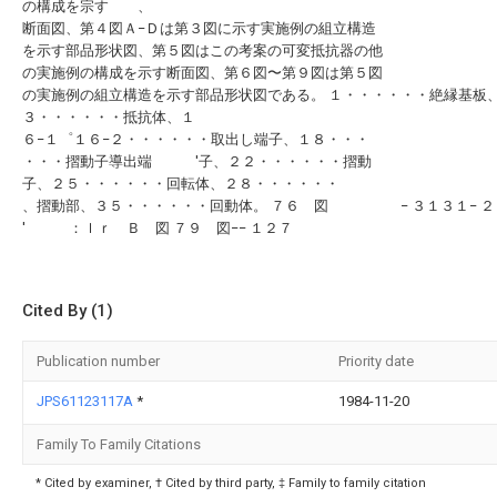
の構成を宗す 、
断面図、第４図Ａ−Ｄは第３図に示す実施例の組立構造
を示す部品形状図、第５図はこの考案の可変抵抗器の他
の実施例の構成を示す断面図、第６図〜第９図は第５図
の実施例の組立構造を示す部品形状図である。 １・・・・・・絶縁基板
３・・・・・・抵抗体、１
６−１゜１６−２・・・・・・取出し端子、１８・・・
・・・摺動子導出端 ′子、２２・・・・・・摺動
子、２５・・・・・・回転体、２８・・・・・・
、摺動部、３５・・・・・・回動体。 ７６ 図 − ３１３１− ２
′ ：ｌｒ Ｂ 図 ７９ 図−− １２７
Cited By (1)
Publication number
Priority date
JPS61123117A
*
1984-11-20
Family To Family Citations
* Cited by examiner, † Cited by third party, ‡ Family to family citation