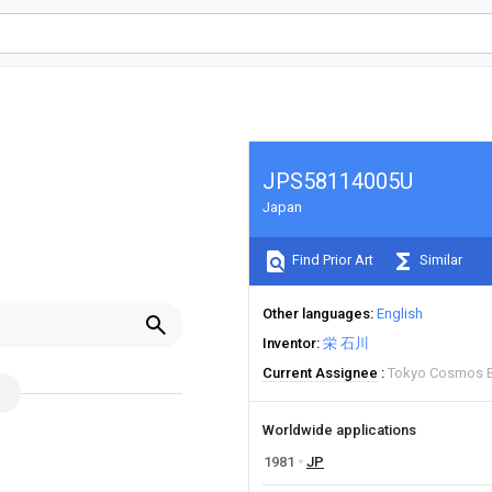
JPS58114005U
Japan
Find Prior Art
Similar
Other languages
English
Inventor
栄 石川
Current Assignee
Tokyo Cosmos El
Worldwide applications
1981
JP