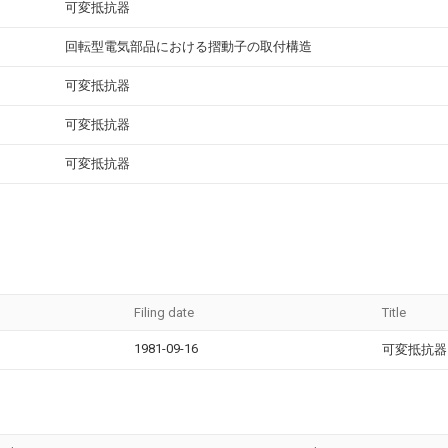
可変抵抗器
回転型電気部品における摺動子の取付構造
可変抵抗器
可変抵抗器
可変抵抗器
Filing date
Title
1981-09-16
可変抵抗器