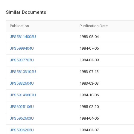
Similar Documents
Publication
Publication Date
JPS58114005U
1983-08-04
JPS5999404U
1984-07-05
JPS5937707U
1984-03-09
JPS58103104U
1983-07-13
JPS5832604U
1983-03-03
JPS59149607U
1984-10-06
JPS6025106U
1985-02-20
JPS5952603U
1984-04-06
JPS5936205U
1984-03-07