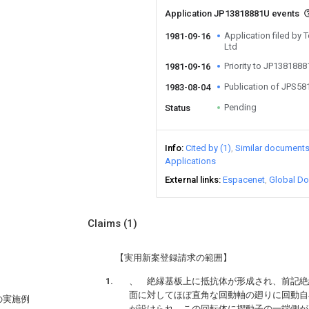
Application JP13818881U events
Application filed by
1981-09-16
Ltd
Priority to JP138188
1981-09-16
Publication of JPS5
1983-08-04
Pending
Status
Info
Cited by (1)
Similar document
Applications
External links
Espacenet
Global Do
Claims
(1)
【実用新案登録請求の範囲】
、 絶縁基板上に抵抗体が形成され、前記絶
面に対してほぼ直角な回動軸の廻りに回動自
の実施例
が設けられ、この回転体に摺動子の一端側が