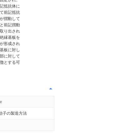
記抵抗体に
て前記抵抗
が摺動して
と前記摺動
取り出され
絶縁基板を
が形成され
基板に対し
部に対して
徴とする可
le
動子の製造方法