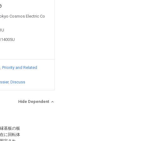
 Tokyo Cosmos Electric Co
81U
8114005U
s
Priority and Related
ssier
Discuss
Hide Dependent
縁基板の板
在に回転体
固定され、