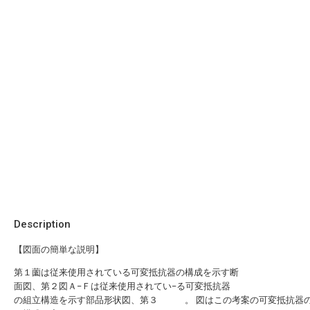
Description
【図面の簡単な説明】
第１薗は従来使用されている可変抵抗器の構成を示す断
面図、第２図Ａ−Ｆは従来使用されてい−る可変抵抗器
の組立構造を示す部品形状図、第３ 。 図はこの考案の可変抵抗器