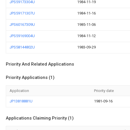
JPS59173304U
1984-11-19
JPS59171307U
1984-11-16
JPS60167309U
1985-11-06
JPS59169004U
1984-11-12
JPS58144802U
1983-09-29
Priority And Related Applications
Priority Applications (1)
Application
Priority date
JP13818881U
1981-09-16
Applications Claiming Priority (1)