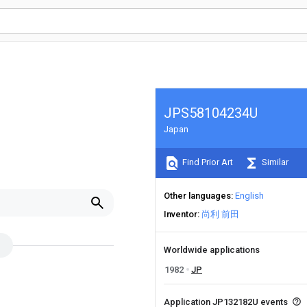
JPS58104234U
Japan
Find Prior Art
Similar
Other languages
English
Inventor
尚利 前田
Worldwide applications
1982
JP
Application JP132182U events