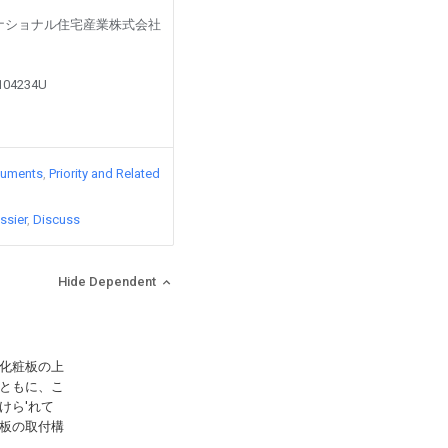
led by ナショナル住宅産業株式会社
8104234U
cuments
Priority and Related
ssier
Discuss
Hide Dependent
化粧板の上
ともに、こ
けら′れて
板の取付構