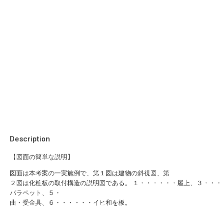
Description
【図面の簡単な説明】
図面は本考案の一実施例で、第１図は建物の斜視図、第
２図は化粧板の取付構造の説明図である。 １・・・・・・屋上、３・・
パラペット、５・
曲・受金具、６・・・・・・イヒ和を板。