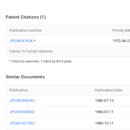
Patent Citations (1)
Publication number
Priority da
JPS4924162A
*
1972-06-2
Family To Family Citations
* Cited by examiner, † Cited by third party
Similar Documents
Publication
Publication Date
JPS58104234U
1983-07-15
JPS59102839U
1984-07-11
JPS60152736U
1985-10-11