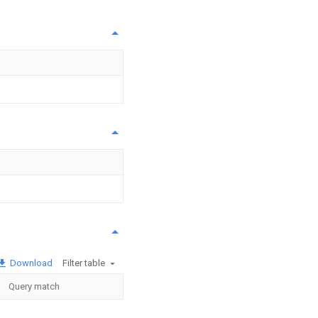
Download
Filter table
Query match