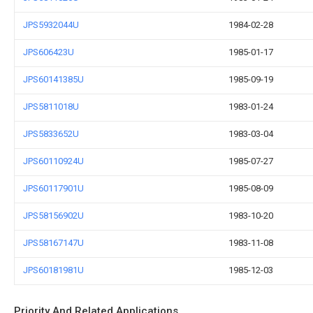
JPS5932044U
1984-02-28
JPS606423U
1985-01-17
JPS60141385U
1985-09-19
JPS5811018U
1983-01-24
JPS5833652U
1983-03-04
JPS60110924U
1985-07-27
JPS60117901U
1985-08-09
JPS58156902U
1983-10-20
JPS58167147U
1983-11-08
JPS60181981U
1985-12-03
Priority And Related Applications