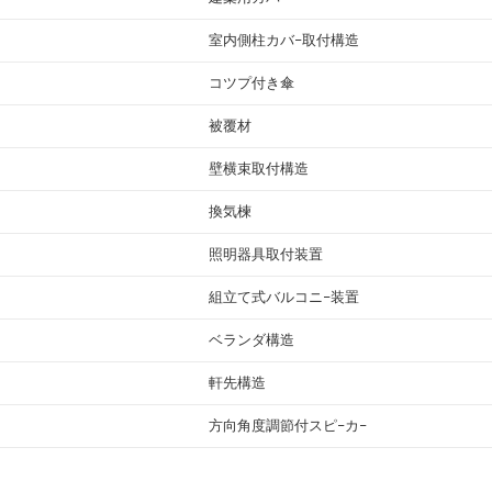
室内側柱カバ−取付構造
コツプ付き傘
被覆材
壁横束取付構造
換気楝
照明器具取付装置
組立て式バルコニ−装置
ベランダ構造
軒先構造
方向角度調節付スピ−カ−