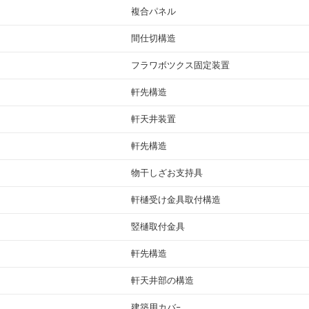
複合パネル
間仕切構造
フラワボツクス固定装置
軒先構造
軒天井装置
軒先構造
物干しざお支持具
軒樋受け金具取付構造
竪樋取付金具
軒先構造
軒天井部の構造
建築用カバ−