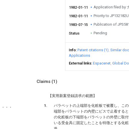
Application fi
1982-01-11
Priority to JP132182U
1982-01-11
Publication of JPS5
1983-07-15
Pending
Status
Info
Patent citations (1)
Similar do
Applications
External links
Espacenet
Global Do
Claims
(1)
【実用新案登録請求の範囲】
パラペットの上端部を化粧板で被覆し、この
・・・・
端部をパラペットの内壁にビスで止着すると
の化粧板の下端部をパラペットの外壁に取付
いる受金具に固定したことを特徴とする化粧
造。