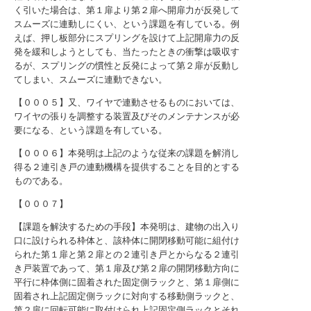
く引いた場合は、第１扉より第２扉へ開扉力が反発して
スムーズに連動しにくい、という課題を有している。例
えば、押し板部分にスプリングを設けて上記開扉力の反
発を緩和しようとしても、当たったときの衝撃は吸収す
るが、スプリングの慣性と反発によって第２扉が反動し
てしまい、スムーズに連動できない。
【０００５】又、ワイヤで連動させるものにおいては、
ワイヤの張りを調整する装置及びそのメンテナンスが必
要になる、という課題を有している。
【０００６】本発明は上記のような従来の課題を解消し
得る２連引き戸の連動機構を提供することを目的とする
ものである。
【０００７】
【課題を解決するための手段】本発明は、建物の出入り
口に設けられる枠体と、該枠体に開閉移動可能に組付け
られた第１扉と第２扉との２連引き戸とからなる２連引
き戸装置であって、第１扉及び第２扉の開閉移動方向に
平行に枠体側に固着された固定側ラックと、第１扉側に
固着され上記固定側ラックに対向する移動側ラックと、
第２扉に回転可能に取付けられ上記固定側ラックとそれ