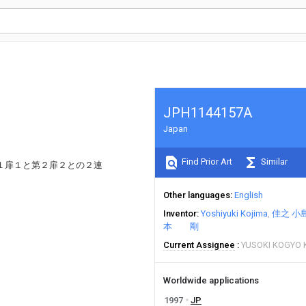
JPH1144157A
Japan
Find Prior Art
Similar
１扉１と第２扉２との２連
Other languages
English
Inventor
Yoshiyuki Kojima
佳之 小
本 剛
Current Assignee
YUSOKI KOGYO
Worldwide applications
1997
JP