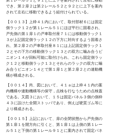
第１レール５１と９１とに上下を案内されて左右に移動
でき、第２扉２は第２レール５２と９２とに上下を案内
されて左右に移動できるよう組付けられている。
【００１３】上枠４１内において、取付部材６には固定
側ラック１２が第１レール５１にほぼ平行に固着され、
戸先側の第１扉１の戸車取付座７１には移動側ラック１
３が上記固定側ラック１２の下方に対向するよう固着さ
れ、第２扉２の戸車取付座８１には上記固定側ラック１
２とその下方の移動側ラック１３との双方に噛み合うピ
ニオン１４が回転可能に取付けられ、これら固定側ラッ
ク１２と移動側ラック１３とそれらのラックの双方に噛
み合うピニオン１４とで第１扉１と第２扉２との連動機
構が構成される。
【００１４】尚、図において、４１ａは上枠４１内の案
内機構や連動機構等の保守，点検を行なうための点検蓋
である。又図３において、１５は固定パネル３側の側枠
４３に設けた全開ストッパであり、例えば硬質ゴム等に
より構成される。
【００１５】上記において、扉の全閉状態から戸先側の
第１扉１を開方向に引くと、第１扉１は上側の第１レー
ル５１と下側の第１レール９１とに案内されて固定パネ