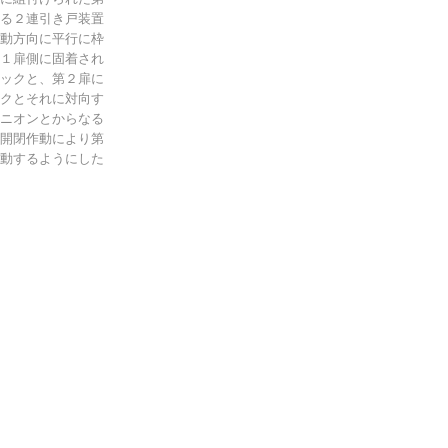
る２連引き戸装置
動方向に平行に枠
１扉側に固着され
ックと、第２扉に
クとそれに対向す
ニオンとからなる
開閉作動により第
動するようにした