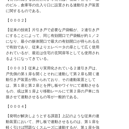
のビル，倉庫等の出入り口に設置される連動引き戸装置
に関するものである。
【０００２】
【従来の技術】片引き戸で必要な戸袋幅が、２連引き戸
にすることによって、同じ有効開口で戸袋幅が約１／２
になり、最小の躯体開口で最大の有効開口が得られる点
で有効であり、従来よりエレベータの扉として広く使用
されているが、最近は住宅の玄関扉等としても使用され
るようになってきている。
【０００３】従来より実用化されている２連引き戸は、
戸先側の第１扉を開くとそれに連動して第２扉も開く連
動引き戸装置が用いられており、その連動装置として
は、第１扉と第２扉とを押し板やワイヤにて連動させる
もの、或は第１扉より移動レールにて第２扉の戸車に当
接させて連動させるもの等が一般的である。
【０００４】
【発明が解決しようとする課題】上記のような従来の連
動装置において、押し板で連動させるものは、第１扉を
軽く引けば問題なくスムーズに連動するが、第１扉を強