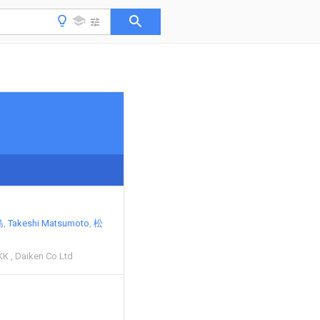
島
Takeshi Matsumoto
松
 KK
Daiken Co Ltd