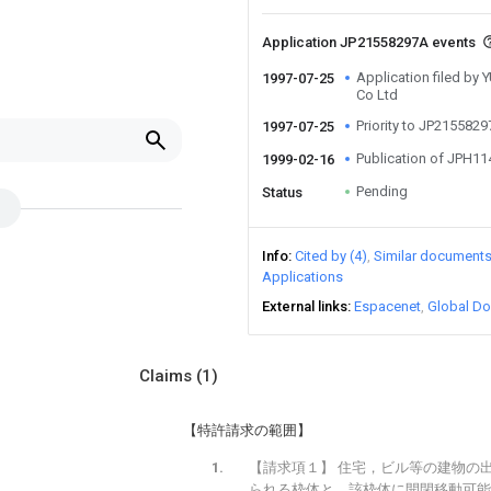
Application JP21558297A events
Application filed by
1997-07-25
Co Ltd
Priority to JP215582
1997-07-25
Publication of JPH1
1999-02-16
Pending
Status
Info
Cited by (4)
Similar document
Applications
External links
Espacenet
Global Do
Claims
(1)
【特許請求の範囲】
【請求項１】 住宅，ビル等の建物の
られる枠体と、該枠体に開閉移動可能