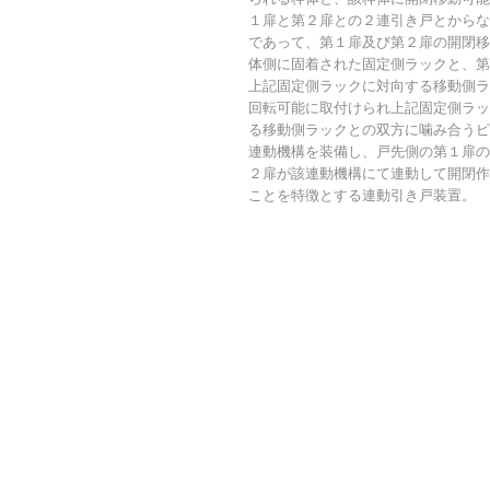
１扉と第２扉との２連引き戸とからな
であって、第１扉及び第２扉の開閉移
体側に固着された固定側ラックと、第
上記固定側ラックに対向する移動側ラ
回転可能に取付けられ上記固定側ラッ
る移動側ラックとの双方に噛み合うピ
連動機構を装備し、戸先側の第１扉の
２扉が該連動機構にて連動して開閉作
ことを特徴とする連動引き戸装置。