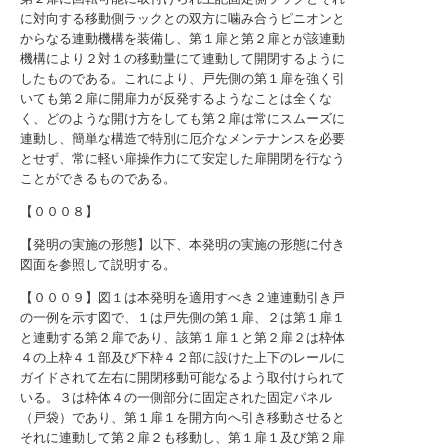
に対向する移動側ラックとの双方に噛み合うピニオンと
からなる連動機構を装備し、第１扉と第２扉とが該連動
機構により２対１の移動量にて連動して開閉するように
したものである。これにより、戸先側の第１扉を強く引
いても第２扉に開扉力が反発するようなことは全くな
く、どのような開け方をしても第２扉は常にスムーズに
連動し、簡単な構造で特別に厄介なメンテナンスを必要
とせず、常に軽い扉操作力にて安定した扉開閉を行なう
ことができるものである。
【０００８】
【発明の実施の形態】以下、本発明の実施の形態に付き
図面を参照して説明する。
【０００９】図１は本発明を適用すべき２連連動引き戸
の一例を示す図で、１は戸先側の第１扉、２は第１扉１
と連動する第２扉であり、該第１扉１と第２扉２は枠体
４の上枠４１部及び下枠４２部に設けた上下のレールに
ガイドされて左右に開閉移動可能なるよう取付けられて
いる。３は枠体４の一側部分に固定された固定パネル
（戸袋）であり、第１扉１を開方向へ引き移動させると
それに連動して第２扉２も移動し、第１扉１及び第２扉