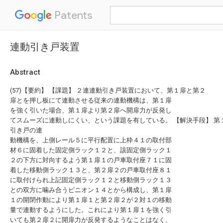
Patents
連動引き戸装置
Abstract
(57)【要約】 【課題】 ２連連動引き戸装置において、第１扉と第２
扉とを押し板にて連動させる従来の連動機構は、第１扉
を強く引いた場合、第１扉より第２扉へ開扉力が反発し
てスムーズに連動しにくい、という課題を有している。 【解決手段】 第
引き戸の連
動機構を、上側レール５に平行配置に上枠４１の取付部
材６に固着した固定側ラック１２と、該固定側ラック１
２の下方に対向するよう第１扉１の戸車取付座７１に固
着した移動側ラック１３と、第２扉２の戸車取付座８１
に取付けられ上記固定側ラック１２と移動側ラック１３
との双方に噛み合うピニオン１４とから構成し、第１扉
１の開閉作動により第１扉１と第２扉２が２対１の移動
量で連動するようにした。これにより第１扉１を強く引
いても第２扉２に開扉力が反発するようなことはなく、