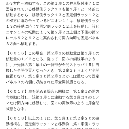
ル３方向へ移動する。この第１扉１の戸車取付座７１に
固着されている移動側ラック１３も第１扉１と一体的に
移動するから、移動側ラック１３と固定側ラック１２と
の双方に噛み合っているピニオン１４は、移動側ラック
１３の移動に応じて固定側ラック１２上を転動し、該ピ
ニオン１４の転動によって第２扉２は上側と下側の第２
レール５２と９２とに案内されて開方向即ち固定パネル
３方向へ移動する。
【００１６】この場合、第２扉２の移動量は第１扉１の
移動量の１／２となる。従って、図３の鎖線示のよう
に、戸先側の第１扉１の一側部が全開ストッパ１５に当
接した全開位置となったとき、第２扉２もちょうど全開
位置となり、第１扉１と第２扉２とがほぼ重なって固定
パネル３の内側に収納された扉全開状態となる。
【００１７】扉を閉める場合も同様に、第１扉１の閉方
向移動に対し、該第１扉１に連動する第２扉はその１／
２だけ閉方向に移動して、図３の実線示のように扉全閉
状態となる。
【００１８】以上のように、第１扉１と第２扉２との連
動機構を、固定側ラック１２と移動側（第１扉側）ラッ