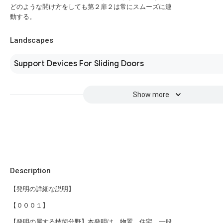
どのような開け方をしても第２扉２は常にスムーズに連
動する。
Landscapes
Support Devices For Sliding Doors
Show more
Description
【発明の詳細な説明】
【０００１】
【発明の属する技術分野】本発明は、物置，住宅，一般