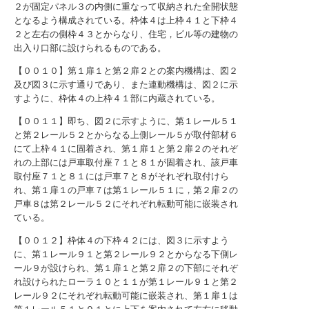
２が固定パネル３の内側に重なって収納された全開状態
となるよう構成されている。枠体４は上枠４１と下枠４
２と左右の側枠４３とからなり、住宅，ビル等の建物の
出入り口部に設けられるものである。
【００１０】第１扉１と第２扉２との案内機構は、図２
及び図３に示す通りであり、また連動機構は、図２に示
すように、枠体４の上枠４１部に内蔵されている。
【００１１】即ち、図２に示すように、第１レール５１
と第２レール５２とからなる上側レール５が取付部材６
にて上枠４１に固着され、第１扉１と第２扉２のそれぞ
れの上部には戸車取付座７１と８１が固着され、該戸車
取付座７１と８１には戸車７と８がそれぞれ取付けら
れ、第１扉１の戸車７は第１レール５１に，第２扉２の
戸車８は第２レール５２にそれぞれ転動可能に嵌装され
ている。
【００１２】枠体４の下枠４２には、図３に示すよう
に、第１レール９１と第２レール９２とからなる下側レ
ール９が設けられ、第１扉１と第２扉２の下部にそれぞ
れ設けられたローラ１０と１１が第１レール９１と第２
レール９２にそれぞれ転動可能に嵌装され、第１扉１は