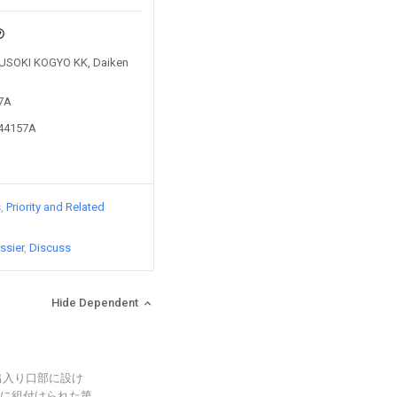
 YUSOKI KOGYO KK, Daiken
97A
144157A
s
Priority and Related
ssier
Discuss
Hide Dependent
出入り口部に設け
に組付けられた第