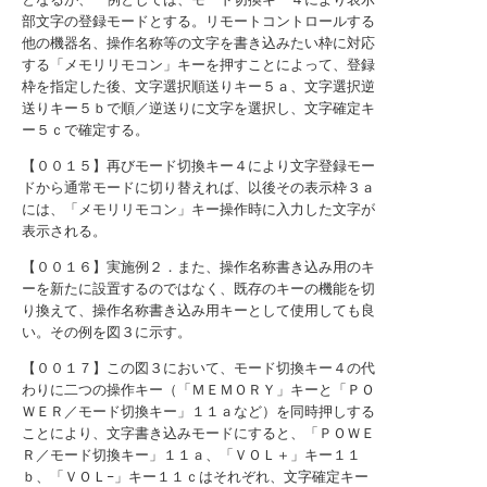
部文字の登録モードとする。リモートコントロールする
他の機器名、操作名称等の文字を書き込みたい枠に対応
する「メモリリモコン」キーを押すことによって、登録
枠を指定した後、文字選択順送りキー５ａ、文字選択逆
送りキー５ｂで順／逆送りに文字を選択し、文字確定キ
ー５ｃで確定する。
【００１５】再びモード切換キー４により文字登録モー
ドから通常モードに切り替えれば、以後その表示枠３ａ
には、「メモリリモコン」キー操作時に入力した文字が
表示される。
【００１６】実施例２．また、操作名称書き込み用のキ
ーを新たに設置するのではなく、既存のキーの機能を切
り換えて、操作名称書き込み用キーとして使用しても良
い。その例を図３に示す。
【００１７】この図３において、モード切換キー４の代
わりに二つの操作キー（「ＭＥＭＯＲＹ」キーと「ＰＯ
ＷＥＲ／モード切換キー」１１ａなど）を同時押しする
ことにより、文字書き込みモードにすると、「ＰＯＷＥ
Ｒ／モード切換キー」１１ａ、「ＶＯＬ＋」キー１１
ｂ、「ＶＯＬ−」キー１１ｃはそれぞれ、文字確定キー