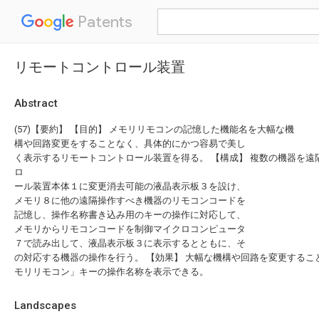
Patents
リモートコントロール装置
Abstract
(57)【要約】 【目的】 メモリリモコンの記憶した機能名を大幅な機
構や回路変更をすることなく、具体的にかつ容易で美し
く表示するリモートコントロール装置を得る。 【構成】 複数の機器を遠
ロ
ール装置本体１に変更消去可能の液晶表示板３を設け、
メモリ８に他の遠隔操作すべき機器のリモコンコードを
記憶し、操作名称書き込み用のキーの操作に対応して、
メモリからリモコンコードを制御マイクロコンピュータ
７で読み出して、液晶表示板３に表示するとともに、そ
の対応する機器の操作を行う。 【効果】 大幅な機構や回路を変更するこ
モリリモコン」キーの操作名称を表示できる。
Landscapes