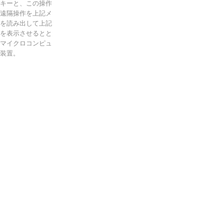
キーと、この操作
遠隔操作を上記メ
を読み出して上記
を表示させるとと
マイクロコンピュ
装置。