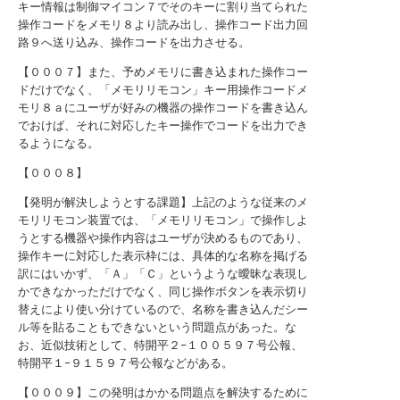
キー情報は制御マイコン７でそのキーに割り当てられた
操作コードをメモリ８より読み出し、操作コード出力回
路９へ送り込み、操作コードを出力させる。
【０００７】また、予めメモリに書き込まれた操作コー
ドだけでなく、「メモリリモコン」キー用操作コードメ
モリ８ａにユーザが好みの機器の操作コードを書き込ん
でおけば、それに対応したキー操作でコードを出力でき
るようになる。
【０００８】
【発明が解決しようとする課題】上記のような従来のメ
モリリモコン装置では、「メモリリモコン」で操作しよ
うとする機器や操作内容はユーザが決めるものであり、
操作キーに対応した表示枠には、具体的な名称を掲げる
訳にはいかず、「Ａ」「Ｃ」というような曖昧な表現し
かできなかっただけでなく、同じ操作ボタンを表示切り
替えにより使い分けているので、名称を書き込んだシー
ル等を貼ることもできないという問題点があった。な
お、近似技術として、特開平２−１００５９７号公報、
特開平１−９１５９７号公報などがある。
【０００９】この発明はかかる問題点を解決するために