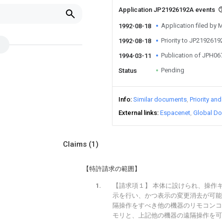
Application JP21926192A events
Application filed by M
1992-08-18
Priority to JP219261
1992-08-18
Publication of JPH0
1994-03-11
Pending
Status
Info
Similar documents
Priority an
External links
Espacenet
Global Do
Claims
(1)
【特許請求の範囲】
【請求項１】 本体に設けられ、操作
示を行い、かつ表示の変更消去が可能
隔操作をすべき他の機器のリモコンコ
モリと、上記他の機器の遠隔操作を可