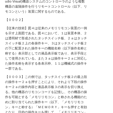
udio Visual)機器システムのコントローラのような複数
機器の遠隔操作を行うリモートコントロール（以下、リ
モコンという）装置に関するものである。
【０００２】
【従来の技術】図４は従来のメモリリモコン装置の一例
を示す上面図である。図４において、１は装置本体、２
は透明材で形成されたタッチスイッチ板、２ａはタッチ
スイッチ板２上の各操作キー、３はタッチスイッチ板２
の下に配置された操作キーの機能名称（以下操作名称と
称する）表示部としての液晶表示板であり、表示手段と
して使用されている。また３ａは操作キー２ａに対応し
た操作名称を表示する各表示枠、１１は機械式の操作キ
ー群である。
【０００３】この例では、タッチスイッチ板２の最上段
の操作キー２ａを押すことにより、それより下段の操作
キー２ａの操作内容と液晶表示板３の表示を切り換え
る。他の機器のリモコンコードを記憶し、その機器の操
作を可能とする「メモリリモコン」と称される機能のた
めに割り当てられた操作キー（以下、「メモリリモコ
ン」キーと称する）「ＭＥＭＯＲＹ」キーを押すと有効
となり、目的の操作キーを押して、「メモリリモコン」