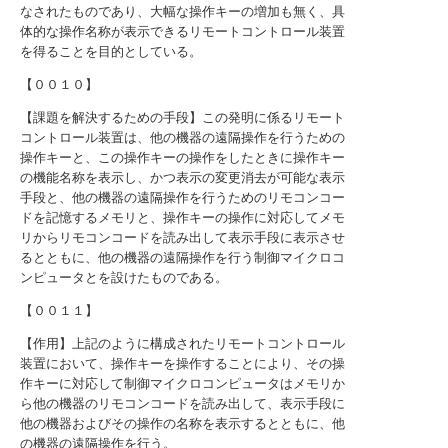
なされたものであり、大幅な操作キーの増加も無く、具
体的な操作名称が表示できるリモートコントロール装置
を得ることを目的としている。
【００１０】
【課題を解決するための手段】この発明に係るリモート
コントロール装置は、他の機器の遠隔操作を行うための
操作キーと、この操作キーの操作をしたときに操作キー
の機能名称を表示し、かつ表示の変更消去が可能な表示
手段と、他の機器の遠隔操作を行うためのリモコンコー
ドを記憶するメモリと、操作キーの操作に対応してメモ
リからリモコンコードを読み出して表示手段に表示させ
るとともに、他の機器の遠隔操作を行う制御マイクロコ
ンピュータとを設けたものである。
【００１１】
【作用】上記のように構成されたリモートコントロール
装置において、操作キーを操作することにより、その操
作キーに対応して制御マイクロコンピュータはメモリか
ら他の機器のリモコンコードを読み出して、表示手段に
他の機器およびその操作の名称を表示するとともに、他
の機器の遠隔操作を行う。