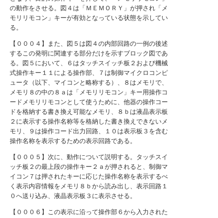
の動作をさせる。図４は「ＭＥＭＯＲＹ」が押され「メ
モリリモコン」キーが有効となっている状態を示してい
る。
【０００４】また、図５は図４の内部回路の一例の後述
するこの発明に関連する部分だけを示すブロック図であ
る。図５において、６はタッチスイッチ板２および機械
式操作キー１１による操作部、７は制御マイクロコンピ
ュータ（以下、マイコンと略称する）、８はメモリで、
メモリ８の中の８ａは「メモリリモコン」キー用操作コ
ードメモリリモコンとして使うために、他器の操作コー
ドを格納する書き換え可能なメモリ、８ｂは液晶表示板
２に表示する操作名称等を格納した書き換えできないメ
モリ、９は操作コード出力回路、１０は表示板３を含む
操作名称を表示するための表示回路である。
【０００５】次に、動作について説明する。タッチスイ
ッチ板２の最上段の操作キー２ａが押されると、制御マ
イコン７は押されたキーに応じた操作名称を表示するべ
く表示内容情報をメモリ８ｂから読み出し、表示回路１
０へ送り込み、液晶表示板３に表示させる。
【０００６】この表示に沿って操作部６から入力された