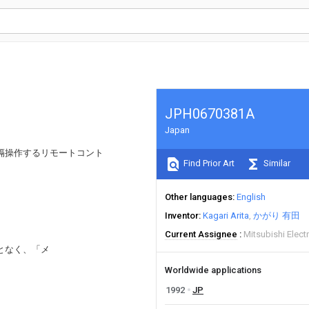
JPH0670381A
Japan
隔操作するリモートコント
Find Prior Art
Similar
Other languages
English
Inventor
Kagari Arita
かがり 有田
Current Assignee
Mitsubishi Elect
となく、「メ
Worldwide applications
1992
JP