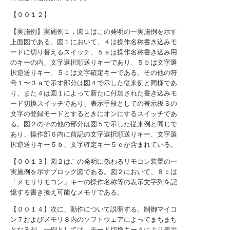
【００１２】
【実施例】実施例１．図１はこの発明の一実施例を示す
上面図である。図１において、４は操作名称書き込みモ
ードに切り替えるスイッチ、５ａは操作名称書き込み用
のキーの内、文字選択順送りキーであり、５ｂは文字選
択逆送りキー、５ｃは文字確定キーである。その他の符
号１〜３ａで示す部分は図４で示した従来例と同様であ
り、また４は図１によって新たに付加された書き込みモ
ード切換スイッチであり、表示手段としての表示板３の
文字の登録モードとするときにオンにするスイッチであ
る。図２のその他の部分は図５で示した従来例と同じで
あり、操作部６内に前記の文字選択順送りキー、文字選
択逆送りキー５ｂ、文字確定キー５ｃが含まれている。
【００１３】図２はこの発明に係わるリモコン装置の一
実施例を示すブロック図である。図２において、８ｃは
「メモリリモコン」キーの操作名称等の表示文字列を記
憶する書き換え可能なメモリである。
【００１４】次に、動作について説明する。制御マイコ
ン７およびメモリ８内のソフトウェアによってまちまち
となるが、一例としては、モード切換キー４により表示